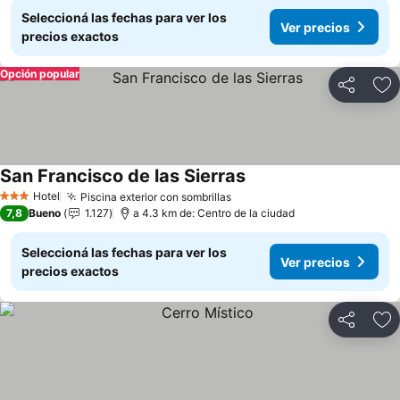
Seleccioná las fechas para ver los
Ver precios
precios exactos
Opción popular
Compartir
Añ
San Francisco de las Sierras
Hotel
Piscina exterior con sombrillas
3 Estrellas
7,8
Bueno
1.127
a 4.3 km de: Centro de la ciudad
Seleccioná las fechas para ver los
Ver precios
precios exactos
Compartir
Añ