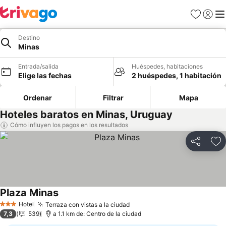
Favoritos
Iniciar 
Me
Destino
Minas
Entrada/salida
Huéspedes, habitaciones
Elige las fechas
2 huéspedes, 1 habitación
Ordenar
Filtrar
Mapa
Hoteles baratos en Minas, Uruguay
Cómo influyen los pagos en los resultados
Compartir
Añ
Plaza Minas
Hotel
Terraza con vistas a la ciudad
3 Estrellas
7,3
539
a 1.1 km de: Centro de la ciudad