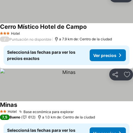
Cerro Místico Hotel de Campo
Hotel
3 Estrellas
/
a 7.9 km de: Centro de la ciudad
Puntuación no disponible
Seleccioná las fechas para ver los
Ver precios
precios exactos
Compartir
Añ
Minas
Hotel
Base económica para explorar
2 Estrellas
7,5
Bueno
612
a 1.0 km de: Centro de la ciudad
Seleccioná las fechas para ver los