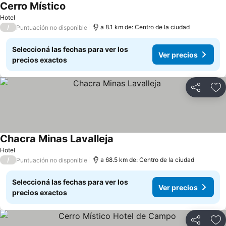
Cerro Místico
Hotel
/
a 8.1 km de: Centro de la ciudad
Puntuación no disponible
Seleccioná las fechas para ver los
Ver precios
precios exactos
Compartir
Añ
Chacra Minas Lavalleja
Hotel
/
a 68.5 km de: Centro de la ciudad
Puntuación no disponible
Seleccioná las fechas para ver los
Ver precios
precios exactos
Compartir
Añ