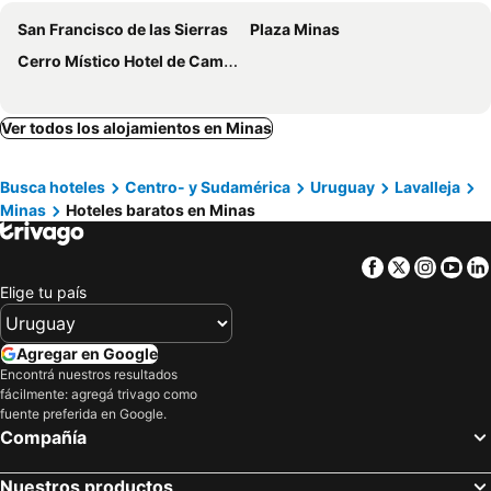
San Francisco de las Sierras
Plaza Minas
Cerro Místico Hotel de Campo
Ver todos los alojamientos en Minas
Busca hoteles
Centro- y Sudamérica
Uruguay
Lavalleja
Minas
Hoteles baratos en Minas
Facebook
Twitter
Insta
Yo
Elige tu país
Agregar en Google
Encontrá nuestros resultados
fácilmente: agregá trivago como
fuente preferida en Google.
Compañía
Nuestros productos