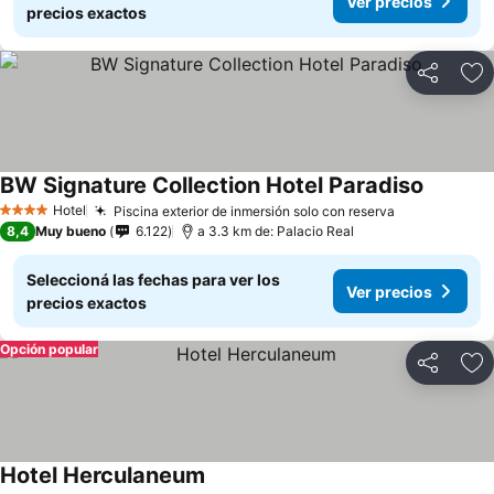
Ver precios
precios exactos
Compartir
Añ
BW Signature Collection Hotel Paradiso
Hotel
Piscina exterior de inmersión solo con reserva
4 Estrellas
8,4
Muy bueno
6.122
a 3.3 km de: Palacio Real
Seleccioná las fechas para ver los
Ver precios
precios exactos
Opción popular
Compartir
Añ
Hotel Herculaneum