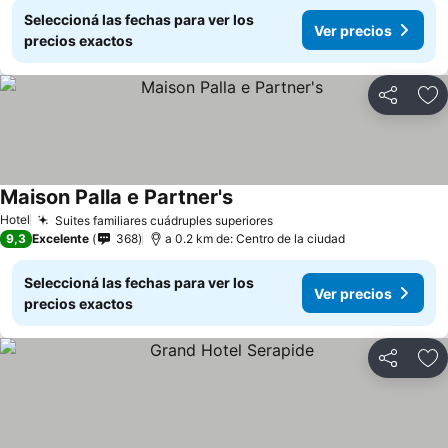
Seleccioná las fechas para ver los
Ver precios
precios exactos
Compartir
Añ
Maison Palla e Partner's
Hotel
Suites familiares cuádruples superiores
9,3
Excelente
368
a 0.2 km de: Centro de la ciudad
Seleccioná las fechas para ver los
Ver precios
precios exactos
Compartir
Añ