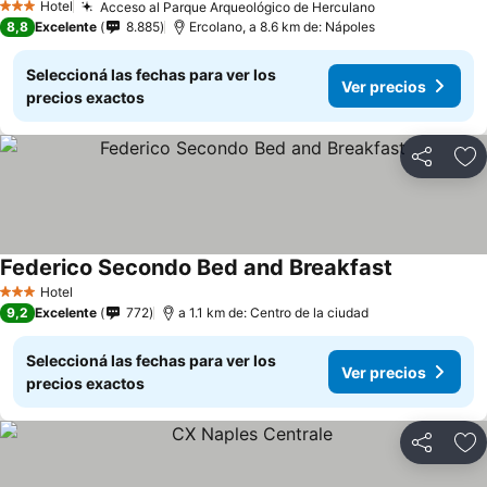
Hotel
Acceso al Parque Arqueológico de Herculano
3 Estrellas
8,8
Excelente
8.885
Ercolano, a 8.6 km de: Nápoles
Seleccioná las fechas para ver los
Ver precios
precios exactos
Compartir
Añ
Federico Secondo Bed and Breakfast
Hotel
3 Estrellas
9,2
Excelente
772
a 1.1 km de: Centro de la ciudad
Seleccioná las fechas para ver los
Ver precios
precios exactos
Compartir
Añ