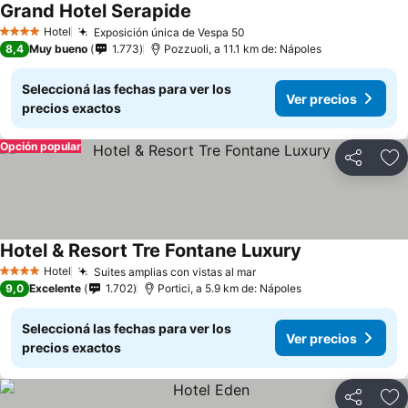
Grand Hotel Serapide
Hotel
Exposición única de Vespa 50
4 Estrellas
8,4
Muy bueno
1.773
Pozzuoli, a 11.1 km de: Nápoles
Seleccioná las fechas para ver los
Ver precios
precios exactos
Opción popular
Compartir
Añ
Hotel & Resort Tre Fontane Luxury
Hotel
Suites amplias con vistas al mar
4 Estrellas
9,0
Excelente
1.702
Portici, a 5.9 km de: Nápoles
Seleccioná las fechas para ver los
Ver precios
precios exactos
Compartir
Añ