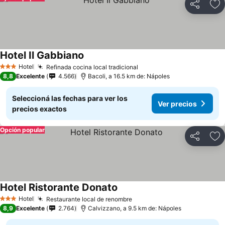
Compartir
Añ
Hotel Il Gabbiano
Hotel
Refinada cocina local tradicional
3 Estrellas
8,8
Excelente
4.566
Bacoli, a 16.5 km de: Nápoles
Seleccioná las fechas para ver los
Ver precios
precios exactos
Opción popular
Compartir
Añ
Hotel Ristorante Donato
Hotel
Restaurante local de renombre
3 Estrellas
8,9
Excelente
2.764
Calvizzano, a 9.5 km de: Nápoles