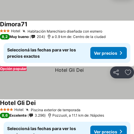
Dimora71
Hotel
Habitación Marechiaro diseñada con esmero
3 Estrellas
8,2
Muy bueno
204
a 0.9 km de: Centro de la ciudad
Seleccioná las fechas para ver los
Ver precios
precios exactos
Opción popular
Compartir
Añ
Hotel Gli Dei
Hotel
Piscina exterior de temporada
4 Estrellas
8,6
Excelente
3.296
Pozzuoli, a 11.1 km de: Nápoles
Seleccioná las fechas para ver los
Ver precios