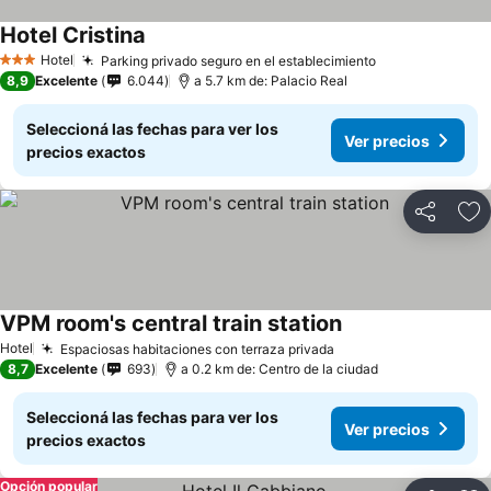
Hotel Cristina
Hotel
Parking privado seguro en el establecimiento
3 Estrellas
8,9
Excelente
6.044
a 5.7 km de: Palacio Real
Seleccioná las fechas para ver los
Ver precios
precios exactos
Compartir
Añ
VPM room's central train station
Hotel
Espaciosas habitaciones con terraza privada
8,7
Excelente
693
a 0.2 km de: Centro de la ciudad
Seleccioná las fechas para ver los
Ver precios
precios exactos
Opción popular