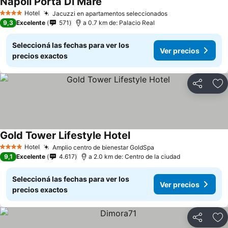
Napoli Porta Di Mare
Hotel
Jacuzzi en apartamentos seleccionados
4 Estrellas
9,3
Excelente
571
a 0.7 km de: Palacio Real
Seleccioná las fechas para ver los
Ver precios
precios exactos
Compartir
Añ
Gold Tower Lifestyle Hotel
Hotel
Amplio centro de bienestar GoldSpa
4 Estrellas
9,1
Excelente
4.617
a 2.0 km de: Centro de la ciudad
Seleccioná las fechas para ver los
Ver precios
precios exactos
Compartir
Añ