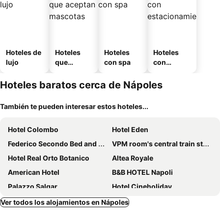
Hoteles de
Hoteles
Hoteles
Hoteles
lujo
que
con spa
con
aceptan
estaciona
mascotas
miento
Hoteles baratos cerca de Nápoles
También te pueden interesar estos hoteles...
Hotel Colombo
Hotel Eden
Federico Secondo Bed and Breakfast
VPM room's central train station
Hotel Real Orto Botanico
Altea Royale
American Hotel
B&B HOTEL Napoli
Palazzo Salgar
Hotel Cineholiday
Stelle Hotel The Businest
Buono Hotel
Ver todos los alojamientos en Nápoles
Hotel Garden Napoli
Royal Continental