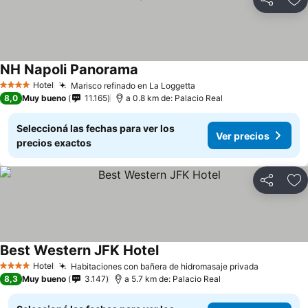
Compartir
Añ
NH Napoli Panorama
Hotel
Marisco refinado en La Loggetta
4 Estrellas
8,0
Muy bueno
11.165
a 0.8 km de: Palacio Real
Seleccioná las fechas para ver los
Ver precios
precios exactos
Compartir
Añ
Best Western JFK Hotel
Hotel
Habitaciones con bañera de hidromasaje privada
4 Estrellas
8,3
Muy bueno
3.147
a 5.7 km de: Palacio Real