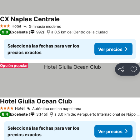
CX Naples Centrale
Hotel
Gimnasio moderno
3 Estrellas
9,0
Excelente
992
a 0.5 km de: Centro de la ciudad
Seleccioná las fechas para ver los
Ver precios
precios exactos
Opción popular
Compartir
Añ
Hotel Giulia Ocean Club
Hotel
Auténtica cocina napolitana
4 Estrellas
8,4
Excelente
3.145
a 3.0 km de: Aeropuerto Internacional de Nápoles - Capodichino
Seleccioná las fechas para ver los
Ver precios
precios exactos