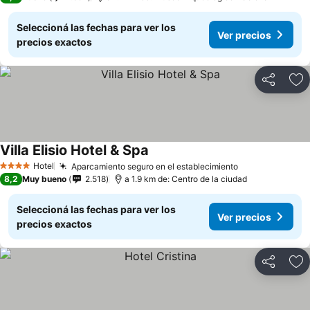
Seleccioná las fechas para ver los
Ver precios
precios exactos
Compartir
Añ
Villa Elisio Hotel & Spa
Hotel
Aparcamiento seguro en el establecimiento
4 Estrellas
8,2
Muy bueno
2.518
a 1.9 km de: Centro de la ciudad
Seleccioná las fechas para ver los
Ver precios
precios exactos
Compartir
Añ