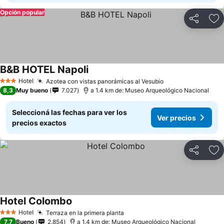
Opción popular
Compartir
Añ
B&B HOTEL Napoli
Hotel
Azotea con vistas panorámicas al Vesubio
3 Estrellas
8,3
Muy bueno
7.027
a 1.4 km de: Museo Arqueológico Nacional
Seleccioná las fechas para ver los
Ver precios
precios exactos
Compartir
Añ
Hotel Colombo
Hotel
Terraza en la primera planta
3 Estrellas
7,7
Bueno
2.854
a 1.4 km de: Museo Arqueológico Nacional