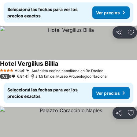
Seleccioná las fechas para ver los
Ver precios
precios exactos
Compartir
Añ
Hotel Vergilius Billia
Hotel
Auténtica cocina napolitana en Re Davide
4 Estrellas
7,3
6.844
a 1.5 km de: Museo Arqueológico Nacional
Seleccioná las fechas para ver los
Ver precios
precios exactos
Compartir
Añ