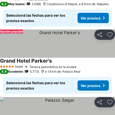
4 Estrellas
8,2
Muy bueno
2.099
Casalnuovo di Napoli, a 8.9 km de: Nápoles
Seleccioná las fechas para ver los
Ver precios
precios exactos
Opción popular
Compartir
Añ
Grand Hotel Parker's
Hotel
Terraza panorámica en la azotea
5 Estrellas
8,9
Excelente
5.773
a 1.6 km de: Palacio Real
Seleccioná las fechas para ver los
Ver precios
precios exactos
Compartir
Añ