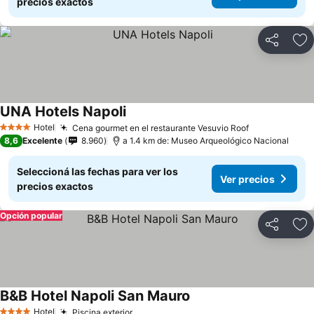
precios exactos
Compartir
Añ
UNA Hotels Napoli
Hotel
Cena gourmet en el restaurante Vesuvio Roof
4 Estrellas
8,6
Excelente
8.960
a 1.4 km de: Museo Arqueológico Nacional
Seleccioná las fechas para ver los
Ver precios
precios exactos
Opción popular
Compartir
Añ
B&B Hotel Napoli San Mauro
Hotel
Piscina exterior