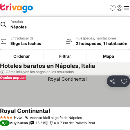
Favoritos
Iniciar 
Me
Destino
Nápoles
Entrada/salida
Huéspedes, habitaciones
Elige las fechas
2 huéspedes, 1 habitación
Ordenar
Filtrar
Mapa
Hoteles baratos en Nápoles, Italia
Cómo influyen los pagos en los resultados
Opción popular
Compartir
Añ
Royal Continental
Hotel
Acceso fácil al golfo de Nápoles
4 Estrellas
8,3
Muy bueno
15.515
a 0.7 km de: Palacio Real