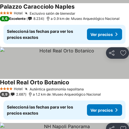
Palazzo Caracciolo Naples
Hotel
Exclusivo salón de bienestar
4 Estrellas
8,6
Excelente
8.234
a 0.9 km de: Museo Arqueológico Nacional
Seleccioná las fechas para ver los
Ver precios
precios exactos
Compartir
Añ
Hotel Real Orto Botanico
Hotel
Auténtica gastronomía napolitana
4 Estrellas
6,9
2.687
a 1.2 km de: Museo Arqueológico Nacional
Seleccioná las fechas para ver los
Ver precios
precios exactos