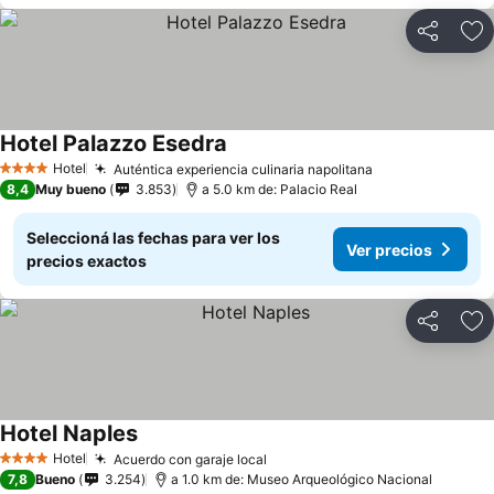
Compartir
Añ
Hotel Palazzo Esedra
Hotel
Auténtica experiencia culinaria napolitana
4 Estrellas
8,4
Muy bueno
3.853
a 5.0 km de: Palacio Real
Seleccioná las fechas para ver los
Ver precios
precios exactos
Compartir
Añ
Hotel Naples
Hotel
Acuerdo con garaje local
4 Estrellas
7,8
Bueno
3.254
a 1.0 km de: Museo Arqueológico Nacional