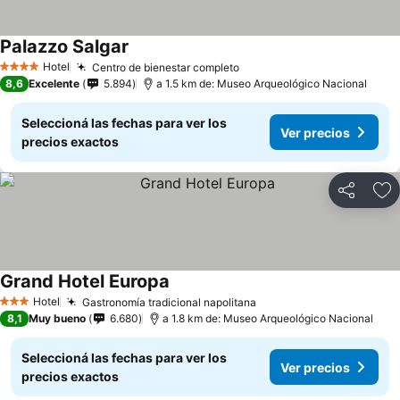
Palazzo Salgar
Hotel
Centro de bienestar completo
4 Estrellas
8,6
Excelente
5.894
a 1.5 km de: Museo Arqueológico Nacional
Seleccioná las fechas para ver los
Ver precios
precios exactos
Compartir
Añ
Grand Hotel Europa
Hotel
Gastronomía tradicional napolitana
3 Estrellas
8,1
Muy bueno
6.680
a 1.8 km de: Museo Arqueológico Nacional
Seleccioná las fechas para ver los
Ver precios
precios exactos