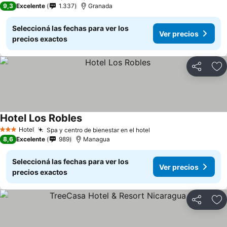
9,3
Excelente
1.337
Granada
Seleccioná las fechas para ver los
Ver precios
precios exactos
Compartir
Añ
Hotel Los Robles
Hotel
Spa y centro de bienestar en el hotel
3 Estrellas
8,6
Excelente
989
Managua
Seleccioná las fechas para ver los
Ver precios
precios exactos
Compartir
Añ