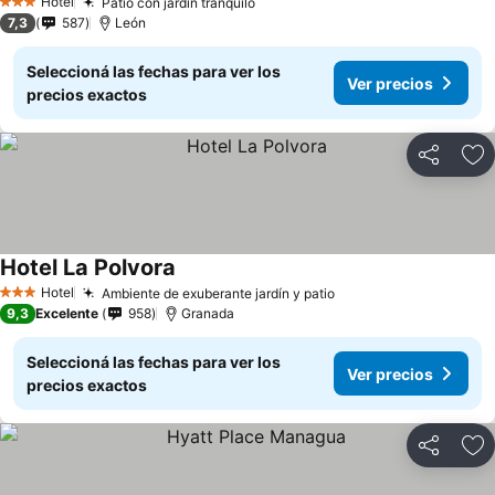
Hotel
Patio con jardín tranquilo
3 Estrellas
7,3
587
León
Seleccioná las fechas para ver los
Ver precios
precios exactos
Compartir
Añ
Hotel La Polvora
Hotel
Ambiente de exuberante jardín y patio
3 Estrellas
9,3
Excelente
958
Granada
Seleccioná las fechas para ver los
Ver precios
precios exactos
Compartir
Añ