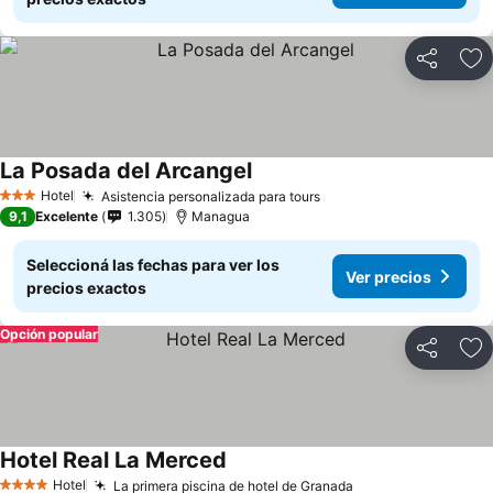
Compartir
Añ
La Posada del Arcangel
Hotel
Asistencia personalizada para tours
3 Estrellas
9,1
Excelente
1.305
Managua
Seleccioná las fechas para ver los
Ver precios
precios exactos
Opción popular
Compartir
Añ
Hotel Real La Merced
Hotel
La primera piscina de hotel de Granada
4 Estrellas