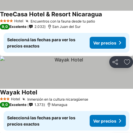
TreeCasa Hotel & Resort Nicaragua
Hotel
Encuentros con la fauna desde tu patio
4 Estrellas
9,0
Excelente
2.032
San Juan del Sur
Seleccioná las fechas para ver los
Ver precios
precios exactos
Compartir
Añ
Wayak Hotel
Hotel
Inmersión en la cultura nicaragüense
3 Estrellas
9,0
Excelente
1.373
Managua
Seleccioná las fechas para ver los
Ver precios
precios exactos