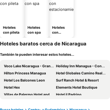
Hoteles
Hoteles
Hoteles
con pileta
con spa
con
estaciona
miento
Hoteles baratos cerca de Nicaragua
También te pueden interesar estos hoteles...
Voco Lake Nicaragua - Granada By Ihg
Holiday Inn Managua - Convention Center By Ihg
Hilton Princess Managua
Hotel Globales Camino Real Managua
Hotel Los Balcones Leon
Surf Ranch Hotel & Resort
Hotel Hex
Elements Hotel Boutique
Villas de Palermo Hotel and Resort
Hotel il Padrino
Hotel con Corazón
Gran Hotel Victoria
El Mirador Suites and Lounge
Hotel California
Busca hoteles
Centro- y Sudamérica
Nicaragua