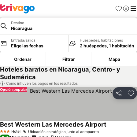
Favoritos
Iniciar 
Me
Destino
Nicaragua
Entrada/salida
Huéspedes, habitaciones
Elige las fechas
2 huéspedes, 1 habitación
Ordenar
Filtrar
Mapa
Hoteles baratos en Nicaragua, Centro- y
Sudamérica
Cómo influyen los pagos en los resultados
Opción popular
Compartir
Añ
Best Western Las Mercedes Airport
Hotel
Ubicación estratégica junto al aeropuerto
3 Estrellas