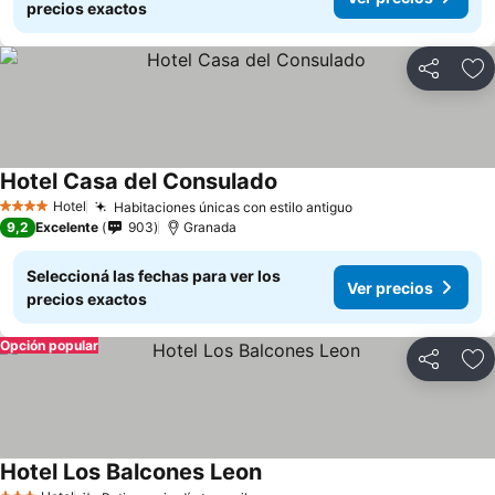
precios exactos
Compartir
Añ
Hotel Casa del Consulado
Hotel
Habitaciones únicas con estilo antiguo
4 Estrellas
9,2
Excelente
903
Granada
Seleccioná las fechas para ver los
Ver precios
precios exactos
Opción popular
Compartir
Añ
Hotel Los Balcones Leon