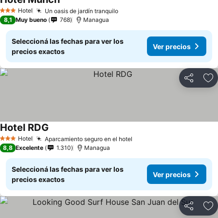
Hotel
Un oasis de jardín tranquilo
3 Estrellas
8,1
Muy bueno
768
Managua
Seleccioná las fechas para ver los
Ver precios
precios exactos
Compartir
Añ
Hotel RDG
Hotel
Aparcamiento seguro en el hotel
3 Estrellas
8,8
Excelente
1.310
Managua
Seleccioná las fechas para ver los
Ver precios
precios exactos
Compartir
Añ