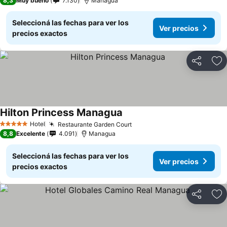
8,3
Muy bueno
7.130
Managua
Seleccioná las fechas para ver los
Ver precios
precios exactos
Compartir
Añ
Hilton Princess Managua
Hotel
Restaurante Garden Court
5 Estrellas
8,8
Excelente
4.091
Managua
Seleccioná las fechas para ver los
Ver precios
precios exactos
Compartir
Añ