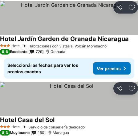
Compartir
Añ
Hotel Jardín Garden de Granada Nicaragua
Hotel
Habitaciones con vistas al Volcán Mombacho
3 Estrellas
9,6
Excelente
729
Granada
Seleccioná las fechas para ver los
Ver precios
precios exactos
Compartir
Añ
Hotel Casa del Sol
Hotel
Servicio de conserjería dedicado
3 Estrellas
8,3
Muy bueno
150
Managua