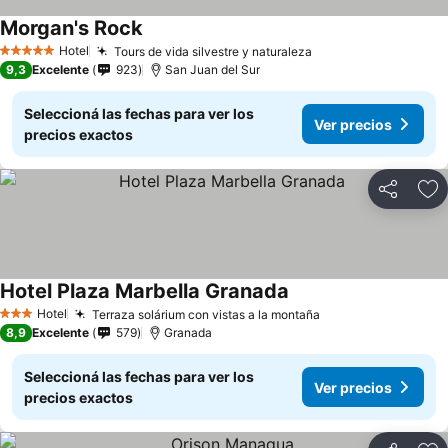
Morgan's Rock
Hotel
Tours de vida silvestre y naturaleza
5 Estrellas
9,3
Excelente
923
San Juan del Sur
Seleccioná las fechas para ver los
Ver precios
precios exactos
Compartir
Añ
Hotel Plaza Marbella Granada
Hotel
Terraza solárium con vistas a la montaña
3 Estrellas
8,9
Excelente
579
Granada
Seleccioná las fechas para ver los
Ver precios
precios exactos