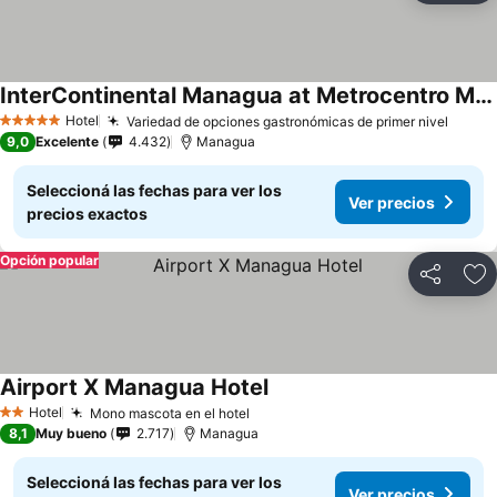
InterContinental Managua at Metrocentro Mall by IHG
Hotel
Variedad de opciones gastronómicas de primer nivel
5 Estrellas
9,0
Excelente
4.432
Managua
Seleccioná las fechas para ver los
Ver precios
precios exactos
Opción popular
Compartir
Añ
Airport X Managua Hotel
Hotel
Mono mascota en el hotel
2 Estrellas
8,1
Muy bueno
2.717
Managua
Seleccioná las fechas para ver los
Ver precios