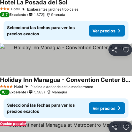
Hotel La Posada del Sol
Hotel
Exuberantes jardines tropicales
3 Estrellas
8,7
Excelente
1.372
Granada
Seleccioná las fechas para ver los
Ver precios
precios exactos
Compartir
Añ
Holiday Inn Managua - Convention Center By Ihg
Hotel
Piscina exterior de estilo mediterráneo
4 Estrellas
8,5
Excelente
5.583
Managua
Seleccioná las fechas para ver los
Ver precios
precios exactos
Opción popular
Compartir
Añ