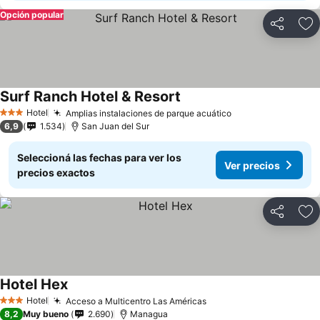
Opción popular
Compartir
Añ
Surf Ranch Hotel & Resort
Hotel
Amplias instalaciones de parque acuático
3 Estrellas
6,9
1.534
San Juan del Sur
Seleccioná las fechas para ver los
Ver precios
precios exactos
Compartir
Añ
Hotel Hex
Hotel
Acceso a Multicentro Las Américas
3 Estrellas
8,2
Muy bueno
2.690
Managua