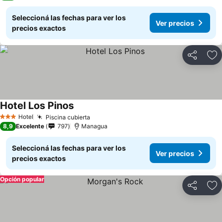
Seleccioná las fechas para ver los
Ver precios
precios exactos
Compartir
Añ
Hotel Los Pinos
Hotel
Piscina cubierta
3 Estrellas
8,9
Excelente
797
Managua
Seleccioná las fechas para ver los
Ver precios
precios exactos
Opción popular
Compartir
Añ