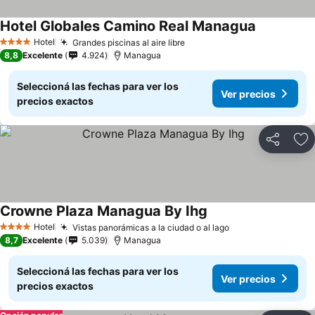
Hotel Globales Camino Real Managua
Hotel
Grandes piscinas al aire libre
4 Estrellas
8,8
Excelente
4.924
Managua
Seleccioná las fechas para ver los
Ver precios
precios exactos
Compartir
Añ
Crowne Plaza Managua By Ihg
Hotel
Vistas panorámicas a la ciudad o al lago
4 Estrellas
8,7
Excelente
5.039
Managua
Seleccioná las fechas para ver los
Ver precios
precios exactos