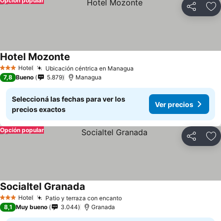
Opción popular
Compartir
Añ
Hotel Mozonte
Hotel
Ubicación céntrica en Managua
3 Estrellas
7,8
Bueno
5.879
Managua
Seleccioná las fechas para ver los
Ver precios
precios exactos
Opción popular
Compartir
Añ
Socialtel Granada
Hotel
Patio y terraza con encanto
3 Estrellas
8,1
Muy bueno
3.044
Granada