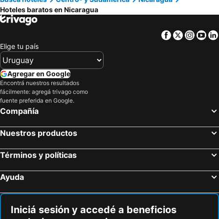
Hoteles baratos en Nicaragua
Facebook
Twitter
Insta
Yo
Elige tu país
Agregar en Google
Encontrá nuestros resultados
fácilmente: agregá trivago como
fuente preferida en Google.
Compañía
Nuestros productos
Términos y políticas
Ayuda
Iniciá sesión y accedé a beneficios