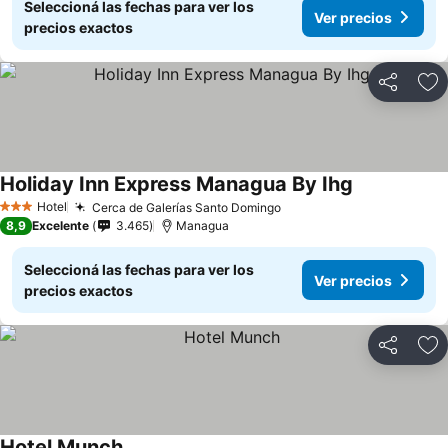
Seleccioná las fechas para ver los
Ver precios
precios exactos
Compartir
Añ
Holiday Inn Express Managua By Ihg
Hotel
Cerca de Galerías Santo Domingo
3 Estrellas
8,9
Excelente
3.465
Managua
Seleccioná las fechas para ver los
Ver precios
precios exactos
Compartir
Añ
Hotel Munch