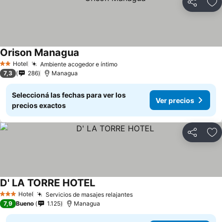
Compartir
Añ
Orison Managua
Hotel
Ambiente acogedor e íntimo
2 Estrellas
7,3
286
Managua
Seleccioná las fechas para ver los
Ver precios
precios exactos
Compartir
Añ
D' LA TORRE HOTEL
Hotel
Servicios de masajes relajantes
3 Estrellas
7,9
Bueno
1.125
Managua