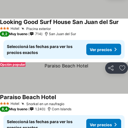
Looking Good Surf House San Juan del Sur
Hotel
Piscina exterior
3 Estrellas
8,2
Muy bueno
714
San Juan del Sur
Seleccioná las fechas para ver los
Ver precios
precios exactos
Opción popular
Compartir
Añ
Paraiso Beach Hotel
Hotel
Snorkel en un naufragio
3 Estrellas
8,4
Muy bueno
1.240
Corn Islands
Seleccioná las fechas para ver los
Ver precios
precios exactos