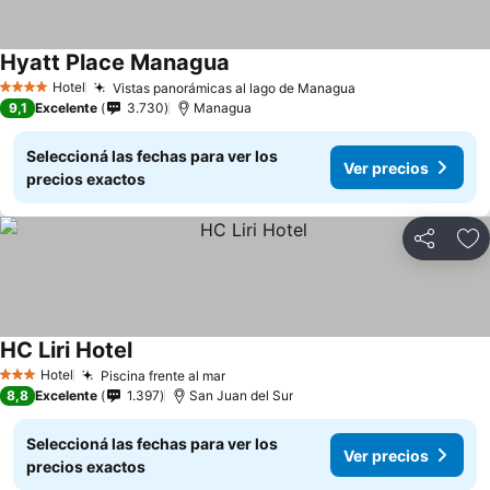
Hyatt Place Managua
Hotel
Vistas panorámicas al lago de Managua
4 Estrellas
9,1
Excelente
3.730
Managua
Seleccioná las fechas para ver los
Ver precios
precios exactos
Compartir
Añ
HC Liri Hotel
Hotel
Piscina frente al mar
3 Estrellas
8,8
Excelente
1.397
San Juan del Sur
Seleccioná las fechas para ver los
Ver precios
precios exactos