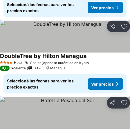
Seleccioná las fechas para ver los
Ver precios
precios exactos
Compartir
Añ
DoubleTree by Hilton Managua
Hotel
Cocina japonesa auténtica en Kyoto
4 Estrellas
9,0
Excelente
3.126
Managua
Seleccioná las fechas para ver los
Ver precios
precios exactos
Compartir
Añ