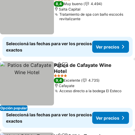
5 Estrellas
8,4
Muy bueno
4.494
Salta Capital
Tratamiento de spa con baño escocés
revitalizante
Seleccioná las fechas para ver los precios
Ver precios
exactos
Patios de Cafayate Wine
Compartir
Añadir a favoritos
Hotel
Ver precios
4 Estrellas
9,4
Excelente
4.735
Cafayate
Acceso directo a la bodega El Esteco
Ver p
Opción popular
Seleccioná las fechas para ver los precios
Ver precios
exactos