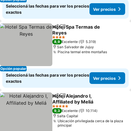
Seleccioná las fechas para ver los precios
Ver precios
exactos
Hotel Spa Termas de
Compartir
Añadir a favoritos
Reyes
Ver precios
4 Estrellas
8,9
Excelente
5.319
San Salvador de Jujuy
Piscina termal entre montañas
Ver precio
Opción popular
Seleccioná las fechas para ver los precios
Ver precios
exactos
Hotel Alejandro I,
Compartir
Añadir a favoritos
Affiliated by Meliá
Ver precios
5 Estrellas
9,3
Excelente
10.114
Salta Capital
Ubicación privilegiada cerca de la plaza
principal