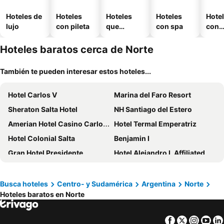
Hoteles de
Hoteles
Hoteles
Hoteles
Hote
lujo
con pileta
que
con spa
con
aceptan
esta
mascotas
mien
Hoteles baratos cerca de Norte
También te pueden interesar estos hoteles...
Hotel Carlos V
Marina del Faro Resort
Sheraton Salta Hotel
NH Santiago del Estero
Amerian Hotel Casino Carlos V
Hotel Termal Emperatriz
Hotel Colonial Salta
Benjamin I
Gran Hotel Presidente
Hotel Alejandro I, Affiliated by Meliá
Apart Hotel Ayres De Termas
Hotel Inkai
Hotel Termal Rio Hondo
Hotel Belgrano
Busca hoteles
Centro- y Sudamérica
Argentina
Norte
Hoteles baratos en Norte
Hotel Cálido Termal
Posada La Casona
Guemes Hotel & Spa
Las Terrazas Hotel Boutique
Facebook
Twitter
Insta
Yo