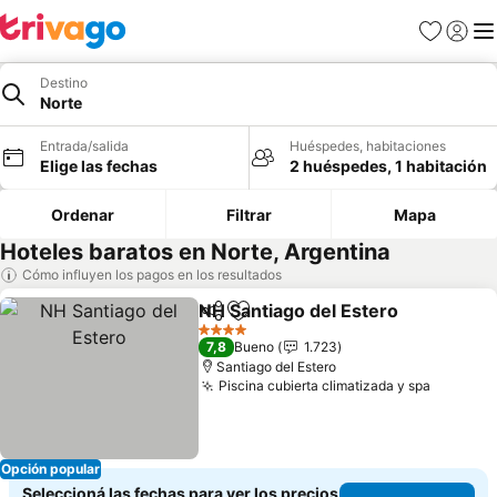
Favoritos
Iniciar 
Me
Destino
Norte
Entrada/salida
Huéspedes, habitaciones
Elige las fechas
2 huéspedes, 1 habitación
Ordenar
Filtrar
Mapa
Hoteles baratos en Norte, Argentina
Cómo influyen los pagos en los resultados
NH Santiago del Estero
Compartir
Añadir a favoritos
Ver
4 Estrellas
7,8
Bueno
1.723
Santiago del Estero
Piscina cubierta climatizada y spa
Ver pre
Opción popular
Seleccioná las fechas para ver los precios