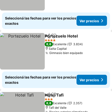
Seleccioná las fechas para ver los precios
Ver precios
exactos
Portezuelo Hotel
Compartir
Añadir a favoritos
Ver preci
4 Estrellas
8,6
Excelente
3.834
Salta Capital
Gimnasio bien equipado
Ver precios
Seleccioná las fechas para ver los precios
Ver precios
exactos
Hotel Tafi
Compartir
Añadir a favoritos
Ver precios
3 Estrellas
8,8
Excelente
2.357
Tafí del Valle
Piscina exterior climatizada