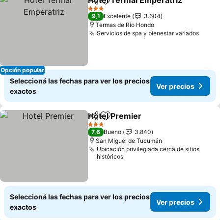
Hotel Termal Emperatriz
Compartir
Añadir a favoritos
V
3 Estrellas
9,1
Excelente
3.604
Termas de Río Hondo
Servicios de spa y bienestar variados
Ver p
Opción popular
Seleccioná las fechas para ver los precios
Ver precios
exactos
Hotel Premier
Compartir
Añadir a favoritos
Ver precios
3 Estrellas
7,6
Bueno
3.840
San Miguel de Tucumán
Ubicación privilegiada cerca de sitios
históricos
Seleccioná las fechas para ver los precios
Ver precios
exactos