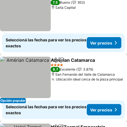
3 Estrellas
7,5
Bueno
953
Salta Capital
Seleccioná las fechas para ver los precios
Ver precios
exactos
Amérian Catamarca
Compartir
Añadir a favoritos
Ver pr
4 Estrellas
8,7
Excelente
3.876
San Fernando del Valle de Catamarca
Ubicación ideal cerca de la plaza principal
V
Opción popular
Seleccioná las fechas para ver los precios
Ver precios
exactos