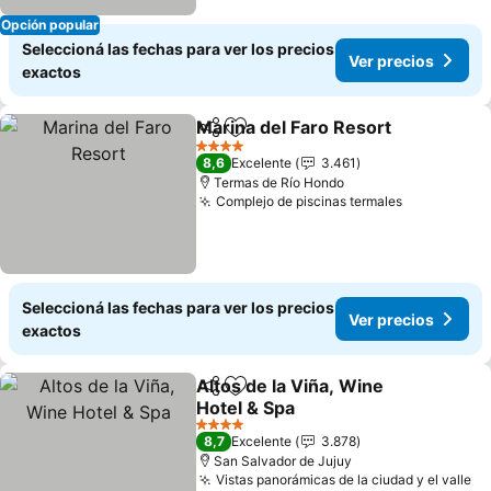
Opción popular
Seleccioná las fechas para ver los precios
Ver precios
exactos
Marina del Faro Resort
Compartir
Añadir a favoritos
Ver
4 Estrellas
8,6
Excelente
3.461
Termas de Río Hondo
Complejo de piscinas termales
Ver precio
Seleccioná las fechas para ver los precios
Ver precios
exactos
Altos de la Viña, Wine
Compartir
Añadir a favoritos
Hotel & Spa
Ver precios
4 Estrellas
8,7
Excelente
3.878
San Salvador de Jujuy
Vistas panorámicas de la ciudad y el valle
Ve