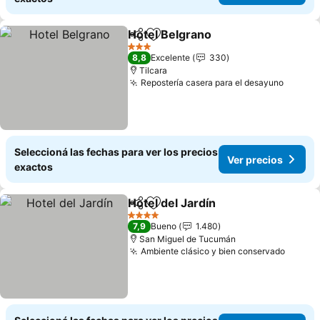
Hotel Belgrano
Compartir
Añadir a favoritos
Ver precios
3 Estrellas
8,8
Excelente
330
Tilcara
Repostería casera para el desayuno
Ver pr
Seleccioná las fechas para ver los precios
Ver precios
exactos
Hotel del Jardín
Compartir
Añadir a favoritos
Ver precio
4 Estrellas
7,9
Bueno
1.480
San Miguel de Tucumán
Ambiente clásico y bien conservado
Ver pr