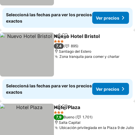
Seleccioná las fechas para ver los precios
Ver precios
exactos
Nuevo Hotel Bristol
Compartir
Añadir a favoritos
Ver pr
3 Estrellas
7,4
895
Santiago del Estero
Zona tranquila para comer y charlar
Ver pr
Seleccioná las fechas para ver los precios
Ver precios
exactos
Hotel Plaza
Compartir
Añadir a favoritos
Ver precios
3 Estrellas
7,9
Bueno
1.701
Salta Capital
Ubicación privilegiada en la Plaza 9 de Julio