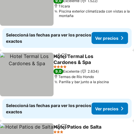
9,0
Excelente
1.522
Tilcara
Piscina exterior climatizada con vistas a la
montaña
Seleccioná las fechas para ver los precios
Ver precios
exactos
Hotel Termal Los
Compartir
Añadir a favoritos
Cardones & Spa
Ver precios
4 Estrellas
9,0
Excelente
2.634
Termas de Río Hondo
Parrilla y bar junto a la piscina
Ver precio
Seleccioná las fechas para ver los precios
Ver precios
exactos
Hotel Patios de Salta
Compartir
Añadir a favoritos
Ver p