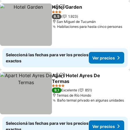
Hotel Garden
Compartir
Añadir a favoritos
Ver precios
3 Estrellas
6,5
1.923
San Miguel de Tucumán
Habitaciones para hasta cinco personas
Ver
Seleccioná las fechas para ver los precios
Ver precios
exactos
Apart Hotel Ayres De
Compartir
Añadir a favoritos
Termas
Ver precios
4 Estrellas
9,1
Excelente
851
Termas de Río Hondo
Baño termal privado en algunas unidades
Ve
Seleccioná las fechas para ver los precios
Ver precios
exactos