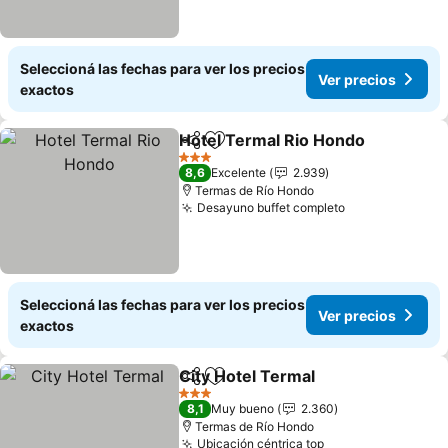
Seleccioná las fechas para ver los precios
Ver precios
exactos
Hotel Termal Rio Hondo
Compartir
Añadir a favoritos
Ve
3 Estrellas
8,6
Excelente
2.939
Termas de Río Hondo
Desayuno buffet completo
Ver precios
Seleccioná las fechas para ver los precios
Ver precios
exactos
City Hotel Termal
Compartir
Añadir a favoritos
Ver prec
3 Estrellas
8,1
Muy bueno
2.360
Termas de Río Hondo
Ubicación céntrica top
Ver precios