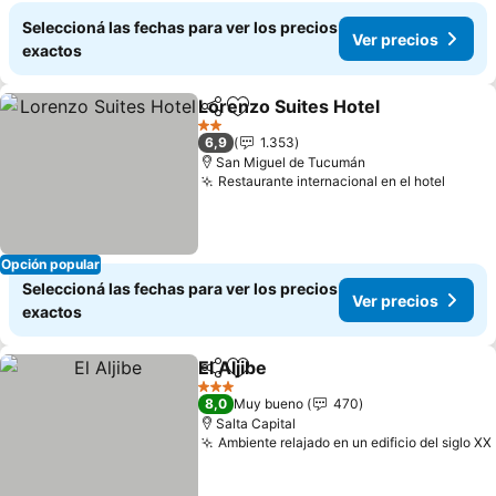
Seleccioná las fechas para ver los precios
Ver precios
exactos
Lorenzo Suites Hotel
Compartir
Añadir a favoritos
Ver p
2 Estrellas
6,9
1.353
San Miguel de Tucumán
Restaurante internacional en el hotel
Ver p
Opción popular
Seleccioná las fechas para ver los precios
Ver precios
exactos
El Aljibe
Compartir
Añadir a favoritos
Ver precios
3 Estrellas
8,0
Muy bueno
470
Salta Capital
Ambiente relajado en un edificio del siglo XX