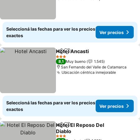
Seleccioná las fechas para ver los precios
Ver precios
exactos
Hotel Ancasti
Compartir
Añadir a favoritos
Ver precios
3 Estrellas
8,1
Muy bueno
1.545
San Fernando del Valle de Catamarca
Ubicación céntrica inmejorable
Ver preci
Seleccioná las fechas para ver los precios
Ver precios
exactos
Hotel El Reposo Del
Compartir
Añadir a favoritos
Diablo
Ver precios
3 Estrellas