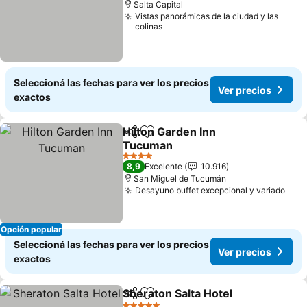
Salta Capital
Vistas panorámicas de la ciudad y las
colinas
Seleccioná las fechas para ver los precios
Ver precios
exactos
Hilton Garden Inn
Compartir
Añadir a favoritos
Tucuman
Ver precios
4 Estrellas
8,9
Excelente
10.916
San Miguel de Tucumán
Desayuno buffet excepcional y variado
Ver 
Opción popular
Seleccioná las fechas para ver los precios
Ver precios
exactos
Sheraton Salta Hotel
Compartir
Añadir a favoritos
Ver p