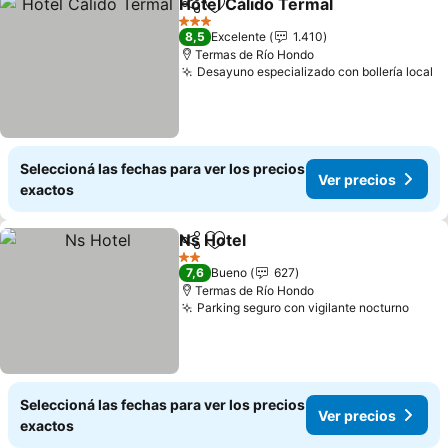
Hotel Cálido Termal
Compartir
Añadir a favoritos
Ver pr
3 Estrellas
8,5
Excelente
1.410
Termas de Río Hondo
Desayuno especializado con bollería local
Ve
Seleccioná las fechas para ver los precios
Ver precios
exactos
Ns Hotel
Compartir
Añadir a favoritos
Ver precios
2 Estrellas
7,6
Bueno
627
Termas de Río Hondo
Parking seguro con vigilante nocturno
Ver p
Seleccioná las fechas para ver los precios
Ver precios
exactos