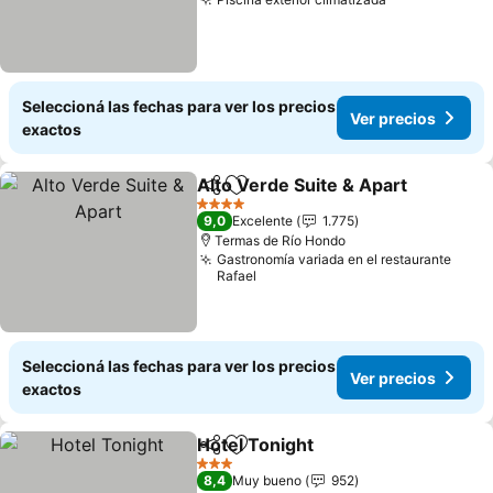
Ver precios
Seleccioná las fechas para ver los precios
Ver precios
exactos
Alto Verde Suite & Apart
Compartir
Añadir a favoritos
V
4 Estrellas
9,0
Excelente
1.775
Termas de Río Hondo
Gastronomía variada en el restaurante
Rafael
Seleccioná las fechas para ver los precios
Ver precios
exactos
Hotel Tonight
Compartir
Añadir a favoritos
Ver precios
3 Estrellas
8,4
Muy bueno
952