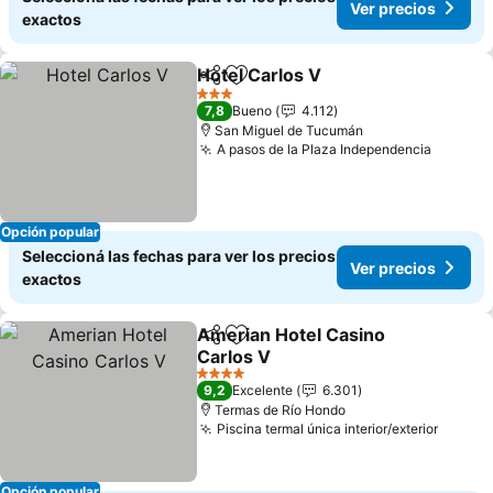
Ver precios
exactos
Hotel Carlos V
Compartir
Añadir a favoritos
Ver precios
3 Estrellas
7,8
Bueno
4.112
San Miguel de Tucumán
A pasos de la Plaza Independencia
Ver pre
Opción popular
Seleccioná las fechas para ver los precios
Ver precios
exactos
Amerian Hotel Casino
Compartir
Añadir a favoritos
Carlos V
Ver precios
4 Estrellas
9,2
Excelente
6.301
Termas de Río Hondo
Piscina termal única interior/exterior
Ver pr
Opción popular