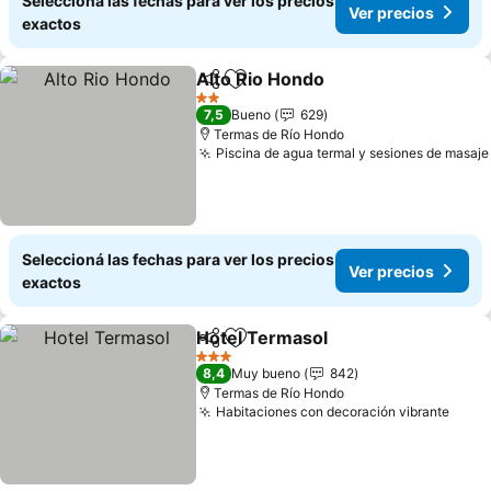
Seleccioná las fechas para ver los precios
Ver precios
exactos
Alto Rio Hondo
Compartir
Añadir a favoritos
Ver precios
2 Estrellas
7,5
Bueno
629
Termas de Río Hondo
Piscina de agua termal y sesiones de masaje
Seleccioná las fechas para ver los precios
Ver precios
exactos
Hotel Termasol
Compartir
Añadir a favoritos
Ver precio
3 Estrellas
8,4
Muy bueno
842
Termas de Río Hondo
Habitaciones con decoración vibrante
Ver 