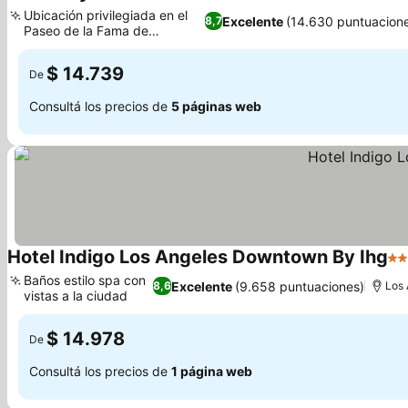
4 Estrellas
Ubicación privilegiada en el
Excelente
(14.630 puntuacion
8,7
Paseo de la Fama de
Hollywood
$ 14.739
De
Consultá los precios de
5 páginas web
Hotel Indigo Los Angeles Downtown By Ihg
4 E
Baños estilo spa con
Excelente
(9.658 puntuaciones)
8,6
Los 
vistas a la ciudad
$ 14.978
De
Consultá los precios de
1 página web