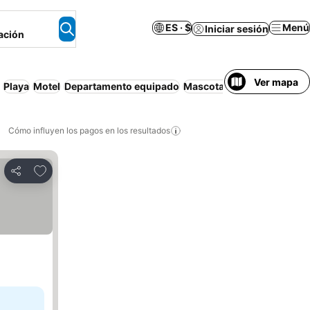
ES · $
Menú
Iniciar sesión
ación
Ver mapa
Playa
Motel
Departamento equipado
Mascotas permitidas
Casa
Cómo influyen los pagos en los resultados
Añadir a favoritos
Compartir