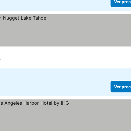
Ver prec
e
Ver prec