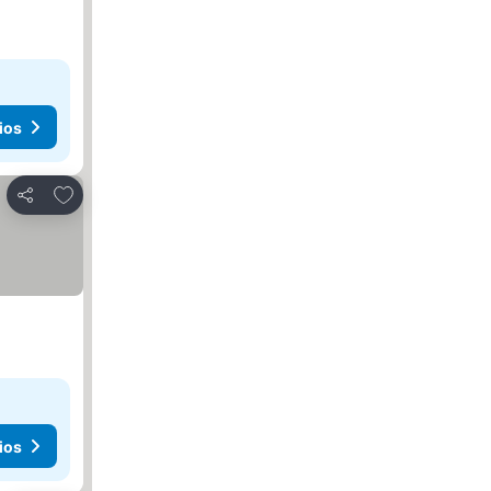
ios
Añadir a favoritos
Compartir
ios