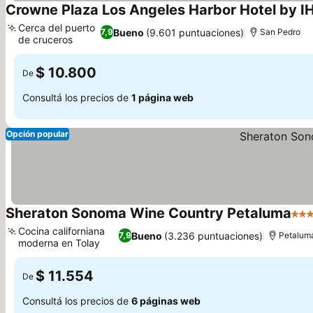
Crowne Plaza Los Angeles Harbor Hotel by I
Cerca del puerto
Bueno
(9.601 puntuaciones)
7,9
San Pedro
de cruceros
$ 10.800
De
Consultá los precios de
1 página web
Opción popular
Sheraton Sonoma Wine Country Petaluma
4 Es
Cocina californiana
Bueno
(3.236 puntuaciones)
7,9
Petalum
moderna en Tolay
$ 11.554
De
Consultá los precios de
6 páginas web