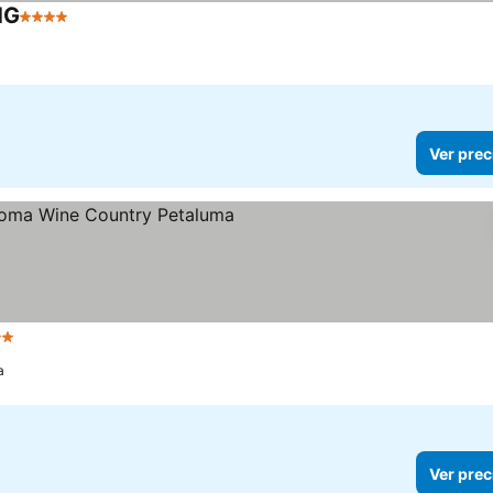
HG
4 Estrellas
Ver prec
trellas
a
Ver prec