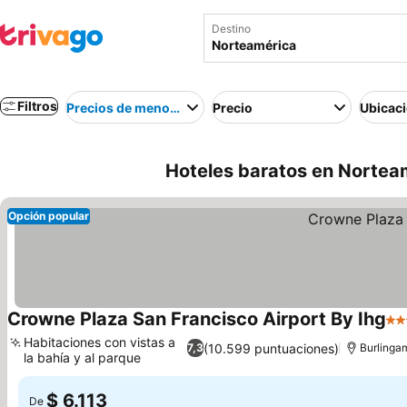
Destino
Filtros
Precios de menor a mayor
Precio
Ubicac
Hoteles baratos en Nortea
Opción popular
Crowne Plaza San Francisco Airport By Ihg
4 E
Habitaciones con vistas a
(10.599 puntuaciones)
7,3
Burlinga
la bahía y al parque
$ 6.113
De