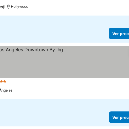
es)
Hollywood
Ver prec
strellas
Ángeles
Ver prec