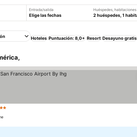
Entrada/salida
Huéspedes, habitaciones
Elige las fechas
2 huéspedes, 1 habit
ión
Hoteles
Puntuación: 8,0+
Resort
Desayuno gratis
mérica,
strellas
me