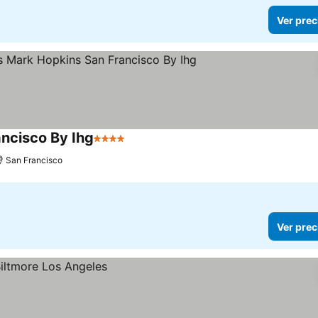
Ver prec
ancisco By Ihg
4 Estrellas
San Francisco
Ver prec