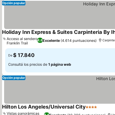
Opción popular
Holiday Inn Express & Suites Carpinteria By I
Acceso al sendero
Excelente
(4.614 puntuaciones)
8,6
Carpinte
Franklin Trail
$ 17.840
De
Consultá los precios de
1 página web
Opción popular
Hilton Los Angeles/Universal City
4 Estrellas
Vistas panorámicas
8,6
Un