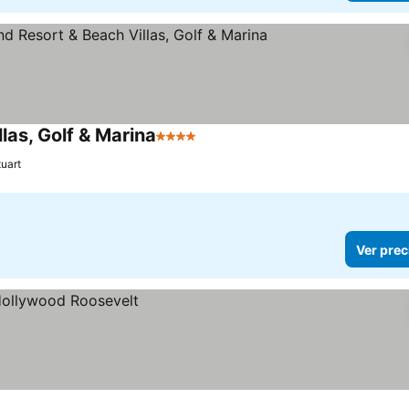
las, Golf & Marina
4 Estrellas
uart
Ver prec