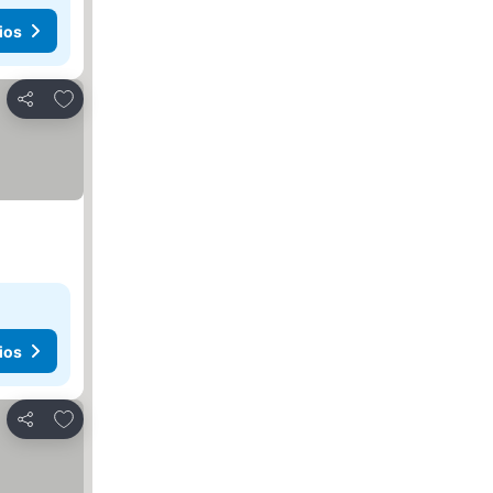
ios
Añadir a favoritos
Compartir
ios
Añadir a favoritos
Compartir