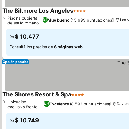
The Biltmore Los Angeles
4 Estrellas
Piscina cubierta
Muy bueno
(15.699 puntuaciones)
8,1
Los 
de estilo romano
$ 10.477
De
Consultá los precios de
6 páginas web
Opción popular
The Shores Resort & Spa
4 Estrellas
Ubicación
Excelente
(8.592 puntuaciones)
8,6
Dayton
exclusiva frente al
mar
$ 10.749
De