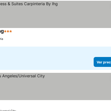
hg
3 Estrellas
ria
Ver prec
iversal City