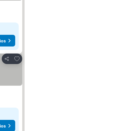
ios
Añadir a favoritos
Compartir
ios