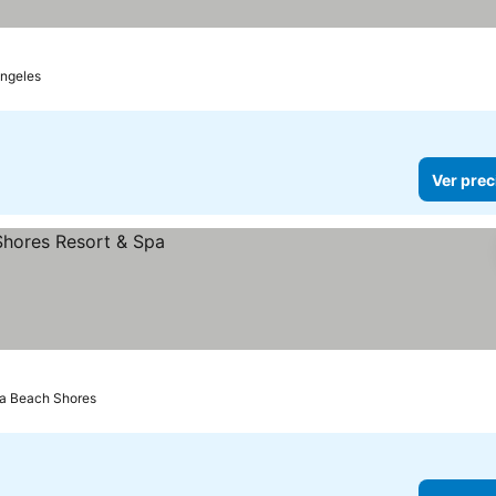
Ángeles
Ver prec
a Beach Shores