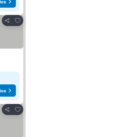
ios
Añadir a favoritos
Compartir
ios
Añadir a favoritos
Compartir