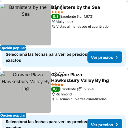
Bannisters by the Sea
Compartir
Añadir a favoritos
4 Estrellas
8,8
Excelente
1.973
Mollymook
Vistas al mar desde el acantilado
Opción popular
Seleccioná las fechas para ver los precios
Ver precios
exactos
Crowne Plaza
Compartir
Añadir a favoritos
Hawkesbury Valley By Ihg
4 Estrellas
8,8
Excelente
5.659
Richmond
Piscinas cubiertas climatizadas
Opción popular
Seleccioná las fechas para ver los precios
Ver precios
exactos