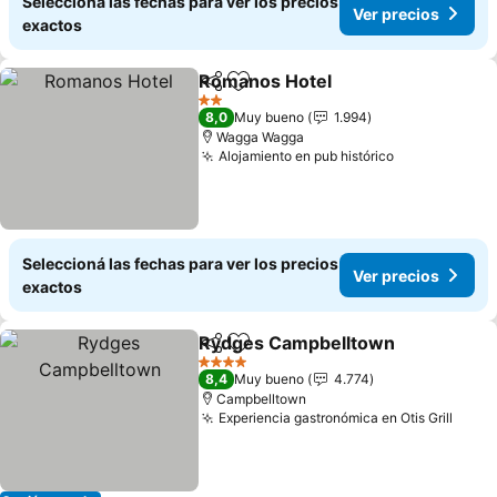
Seleccioná las fechas para ver los precios
Ver precios
exactos
Romanos Hotel
Compartir
Añadir a favoritos
2 Estrellas
8,0
Muy bueno
1.994
Wagga Wagga
Alojamiento en pub histórico
Seleccioná las fechas para ver los precios
Ver precios
exactos
Rydges Campbelltown
Compartir
Añadir a favoritos
4 Estrellas
8,4
Muy bueno
4.774
Campbelltown
Experiencia gastronómica en Otis Grill