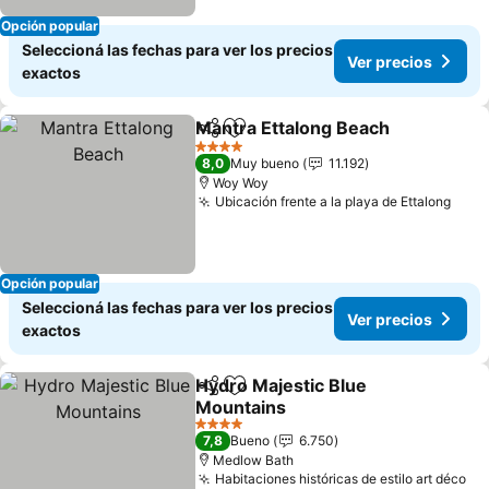
Opción popular
Seleccioná las fechas para ver los precios
Ver precios
exactos
Mantra Ettalong Beach
Compartir
Añadir a favoritos
4 Estrellas
8,0
Muy bueno
11.192
Woy Woy
Ubicación frente a la playa de Ettalong
Opción popular
Seleccioná las fechas para ver los precios
Ver precios
exactos
Hydro Majestic Blue
Compartir
Añadir a favoritos
Mountains
4 Estrellas
7,8
Bueno
6.750
Medlow Bath
Habitaciones históricas de estilo art déco