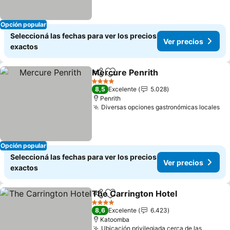
Opción popular
Seleccioná las fechas para ver los precios
Ver precios
exactos
Mercure Penrith
Compartir
Añadir a favoritos
4 Estrellas
8,5
Excelente
5.028
Penrith
Diversas opciones gastronómicas locales
Opción popular
Seleccioná las fechas para ver los precios
Ver precios
exactos
The Carrington Hotel
Compartir
Añadir a favoritos
4 Estrellas
8,6
Excelente
6.423
Katoomba
Ubicación privilegiada cerca de las