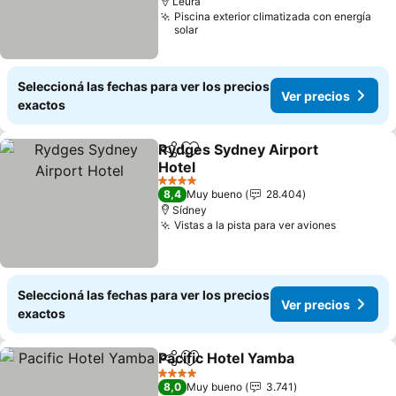
Leura
Piscina exterior climatizada con energía
solar
Seleccioná las fechas para ver los precios
Ver precios
exactos
Rydges Sydney Airport
Compartir
Añadir a favoritos
Hotel
4 Estrellas
8,4
Muy bueno
28.404
Sídney
Vistas a la pista para ver aviones
Seleccioná las fechas para ver los precios
Ver precios
exactos
Pacific Hotel Yamba
Compartir
Añadir a favoritos
4 Estrellas
8,0
Muy bueno
3.741