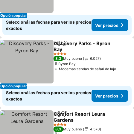
Opción popular
Seleccioná las fechas para ver los precios
Ver precios
exactos
Discovery Parks - Byron
Compartir
Añadir a favoritos
Bay
4 Estrellas
8,3
Muy bueno
6.027
Byron Bay
Modernas tiendas de safari de lujo
Opción popular
Seleccioná las fechas para ver los precios
Ver precios
exactos
Comfort Resort Leura
Compartir
Añadir a favoritos
Gardens
4 Estrellas
8,3
Muy bueno
4.570