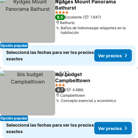
Rydges Mount Panorama
Compartir
Añadir a favoritos
Bathurst
4 Estrellas
8,5
Excelente
7.647
Bathurst
Baños de hidromasaje relajantes en la
habitación
Opción popular
Seleccioná las fechas para ver los precios
Ver precios
exactos
ibis budget
Compartir
Añadir a favoritos
Campbelltown
3 Estrellas
6,7
4.686
Campbelltown
Concepto esencial y económico
Opción popular
Seleccioná las fechas para ver los precios
Ver precios
exactos