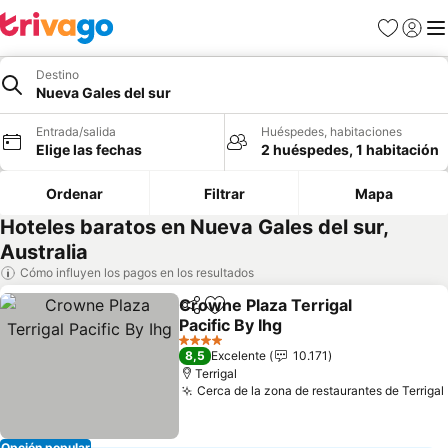
Favoritos
Iniciar 
Me
Destino
Nueva Gales del sur
Entrada/salida
Huéspedes, habitaciones
Elige las fechas
2 huéspedes, 1 habitación
Ordenar
Filtrar
Mapa
Hoteles baratos en Nueva Gales del sur,
Australia
Cómo influyen los pagos en los resultados
Crowne Plaza Terrigal
Compartir
Añadir a favoritos
Pacific By Ihg
4 Estrellas
8,5
Excelente
10.171
Terrigal
Cerca de la zona de restaurantes de Terrigal
Opción popular