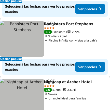
Opción popular
Seleccioná las fechas para ver los precios
Ver precios
exactos
Bannisters Port Stephens
Compartir
Añadir a favoritos
4 Estrellas
8,7
Excelente
2.725
Soldiers Point
Piscina infinita con vistas a la bahía
Opción popular
Seleccioná las fechas para ver los precios
Ver precios
exactos
Nightcap at Archer Hotel
Compartir
Añadir a favoritos
4 Estrellas
7,6
Bueno
3.501
Nowra
Un motel ideal para familias