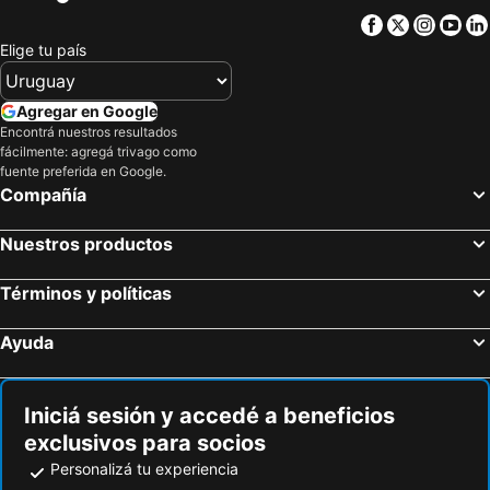
Vibe Hotel North Sydney
The Occidental Hotel
Facebook
Twitter
Insta
Yo
The Darling
ibis Sydney World Square
Elige tu país
ibis budget St Peters
Mantra on Kent Sydney
Countryman Motor Inn
Perouse Randwick by Sydney Lodges
Agregar en Google
The Capsule Hotel
The Blue Hotel Bondi
Encontrá nuestros resultados
fácilmente: agregá trivago como
North Shore Hotel
Rydges Norwest Sydney
fuente preferida en Google.
Compañía
Ramada Hotel & Suites by Wyndham Sydney Cabramatta
The Merton
The Entrance Hotel
Nuestros productos
Términos y políticas
Ayuda
Iniciá sesión y accedé a beneficios
exclusivos para socios
Personalizá tu experiencia