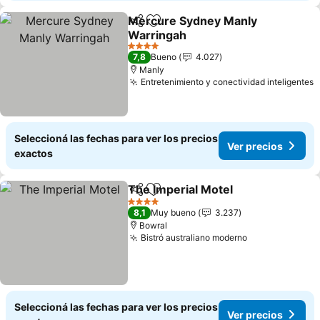
Mercure Sydney Manly
Compartir
Añadir a favoritos
Warringah
4 Estrellas
7,8
Bueno
4.027
Manly
Entretenimiento y conectividad inteligentes
Seleccioná las fechas para ver los precios
Ver precios
exactos
The Imperial Motel
Compartir
Añadir a favoritos
4 Estrellas
8,1
Muy bueno
3.237
Bowral
Bistró australiano moderno
Seleccioná las fechas para ver los precios
Ver precios