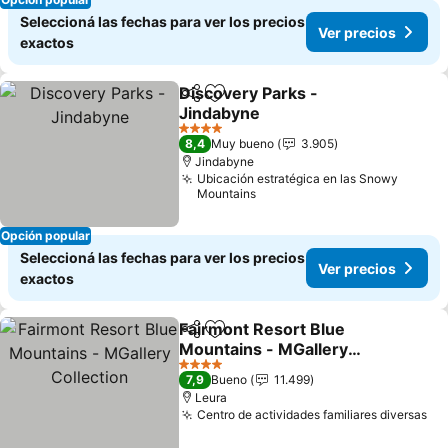
Seleccioná las fechas para ver los precios
Ver precios
exactos
Discovery Parks -
Compartir
Añadir a favoritos
Jindabyne
4 Estrellas
8,4
Muy bueno
3.905
Jindabyne
Ubicación estratégica en las Snowy
Mountains
Opción popular
Seleccioná las fechas para ver los precios
Ver precios
exactos
Fairmont Resort Blue
Compartir
Añadir a favoritos
Mountains - MGallery
Collection
4 Estrellas
7,9
Bueno
11.499
Leura
Centro de actividades familiares diversas