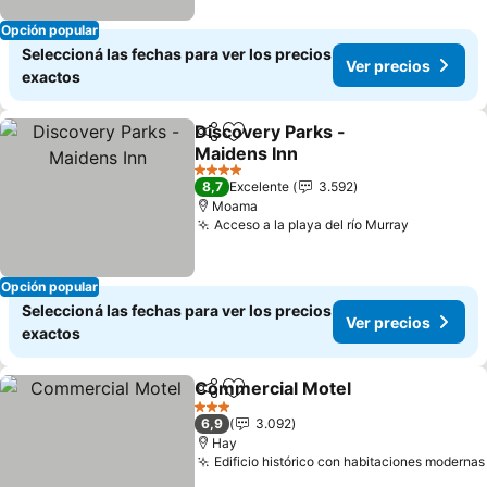
Opción popular
Seleccioná las fechas para ver los precios
Ver precios
exactos
Discovery Parks -
Compartir
Añadir a favoritos
Maidens Inn
4 Estrellas
8,7
Excelente
3.592
Moama
Acceso a la playa del río Murray
Opción popular
Seleccioná las fechas para ver los precios
Ver precios
exactos
Commercial Motel
Compartir
Añadir a favoritos
3 Estrellas
6,9
3.092
Hay
Edificio histórico con habitaciones modernas