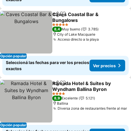
Caves Coastal Bar &
Compartir
Añadir a favoritos
Bungalows
5 Estrellas
8,4
Muy bueno
3.785
City of Lake Macquarie
Acceso directo a la playa
Opción popular
Seleccioná las fechas para ver los precios
Ver precios
exactos
Ramada Hotel & Suites by
Compartir
Añadir a favoritos
Wyndham Ballina Byron
4 Estrellas
8,9
Excelente
5.121
Ballina
Diversa zona de restaurantes frente al mar
Opción popular