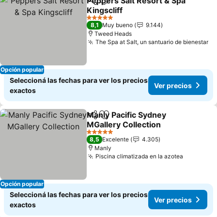
Peppers Salt Resort & Spa
Compartir
Añadir a favoritos
Kingscliff
5 Estrellas
8,1
Muy bueno
9.144
Tweed Heads
The Spa at Salt, un santuario de bienestar
Opción popular
Seleccioná las fechas para ver los precios
Ver precios
exactos
Manly Pacific Sydney
Compartir
Añadir a favoritos
MGallery Collection
5 Estrellas
8,5
Excelente
4.305
Manly
Piscina climatizada en la azotea
Opción popular
Seleccioná las fechas para ver los precios
Ver precios
exactos