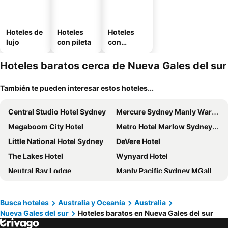
Hoteles de
Hoteles
Hoteles
lujo
con pileta
con
estaciona
miento
Hoteles baratos cerca de Nueva Gales del sur
También te pueden interesar estos hoteles...
Central Studio Hotel Sydney
Mercure Sydney Manly Warringah
Megaboom City Hotel
Metro Hotel Marlow Sydney Central
Little National Hotel Sydney
DeVere Hotel
The Lakes Hotel
Wynyard Hotel
Neutral Bay Lodge
Manly Pacific Sydney MGallery Collection
Rydges Sydney Airport Hotel
View Sydney
Four Seasons Hotel Sydney
Intercontinental Hotels Sydney Double Bay By Ihg
Busca hoteles
Australia y Oceanía
Australia
Nueva Gales del sur
Hoteles baratos en Nueva Gales del sur
Amora Hotel Jamison Sydney
Comfort Inn Dubbo City