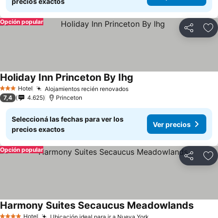
precios exactos
Opción popular
Compartir
Añ
Holiday Inn Princeton By Ihg
Hotel
Alojamientos recién renovados
3 Estrellas
7,4
4.625
Princeton
Seleccioná las fechas para ver los
Ver precios
precios exactos
Opción popular
Compartir
Añ
Harmony Suites Secaucus Meadowlands
Hotel
Ubicación ideal para ir a Nueva York