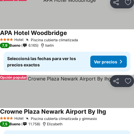
Compartir
Añ
APA Hotel Woodbridge
Hotel
Piscina cubierta climatizada
4 Estrellas
7,9
Bueno
6.165
Iselin
Seleccioná las fechas para ver los
Ver precios
precios exactos
Opción popular
Compartir
Añ
Crowne Plaza Newark Airport By Ihg
Hotel
Piscina cubierta climatizada y gimnasio
4 Estrellas
7,5
Bueno
11.758
Elizabeth