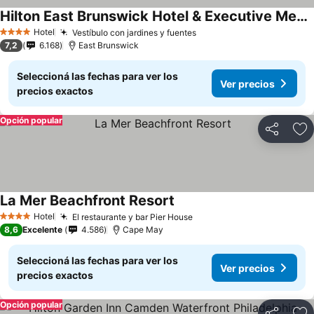
Hilton East Brunswick Hotel & Executive Meeting Center
Hotel
Vestíbulo con jardines y fuentes
4 Estrellas
7,2
6.168
East Brunswick
Seleccioná las fechas para ver los
Ver precios
precios exactos
Opción popular
Compartir
Añ
La Mer Beachfront Resort
Hotel
El restaurante y bar Pier House
4 Estrellas
8,6
Excelente
4.586
Cape May
Seleccioná las fechas para ver los
Ver precios
precios exactos
Opción popular