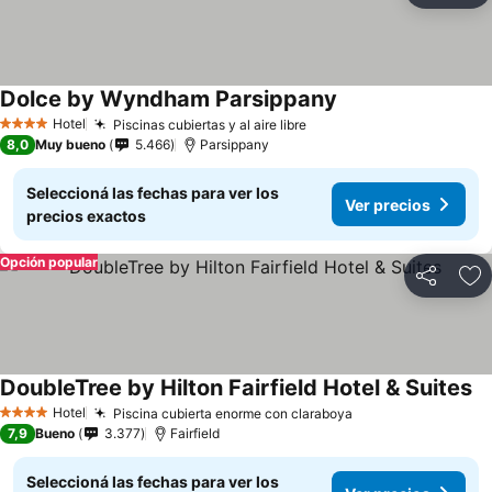
Dolce by Wyndham Parsippany
Hotel
Piscinas cubiertas y al aire libre
4 Estrellas
8,0
Muy bueno
5.466
Parsippany
Seleccioná las fechas para ver los
Ver precios
precios exactos
Opción popular
Compartir
Añ
DoubleTree by Hilton Fairfield Hotel & Suites
Hotel
Piscina cubierta enorme con claraboya
4 Estrellas
7,9
Bueno
3.377
Fairfield
Seleccioná las fechas para ver los