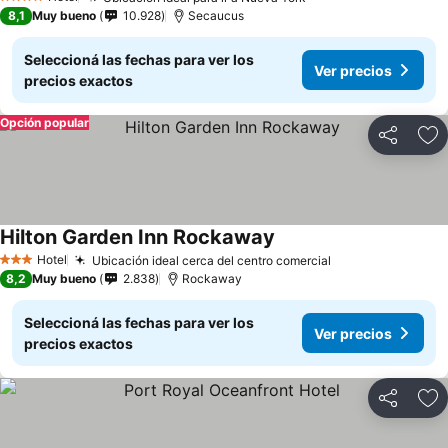
4 Estrellas
8,1
Muy bueno
10.928
Secaucus
Seleccioná las fechas para ver los
Ver precios
precios exactos
Opción popular
Compartir
Añ
Hilton Garden Inn Rockaway
Hotel
Ubicación ideal cerca del centro comercial
3 Estrellas
8,2
Muy bueno
2.838
Rockaway
Seleccioná las fechas para ver los
Ver precios
precios exactos
Compartir
Añ