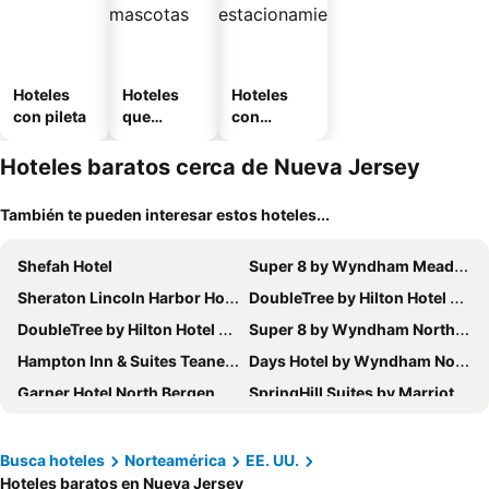
Hoteles
Hoteles
Hoteles
con pileta
que
con
aceptan
estaciona
mascotas
miento
Hoteles baratos cerca de Nueva Jersey
También te pueden interesar estos hoteles...
Shefah Hotel
Super 8 by Wyndham Meadowlands
Sheraton Lincoln Harbor Hotel
DoubleTree by Hilton Hotel & Suites Jersey City
DoubleTree by Hilton Hotel Newark Airport
Super 8 by Wyndham North Bergen NJ/NYC Area
Hampton Inn & Suites Teaneck Glenpointe
Days Hotel by Wyndham North Bergen /NYC Area
Garner Hotel North Bergen by IHG
SpringHill Suites by Marriott Newark Liberty International Airport
Robert Treat Hotel
Hampton Inn & Suites Mahwah
Crowne Plaza Englewood By Ihg
Ramada by Wyndham Jersey City
Busca hoteles
Norteamérica
EE. UU.
Hoteles baratos en Nueva Jersey
Executive Inn - Fort Lee
Hampton Inn & Suites Newark Airport Elizabeth