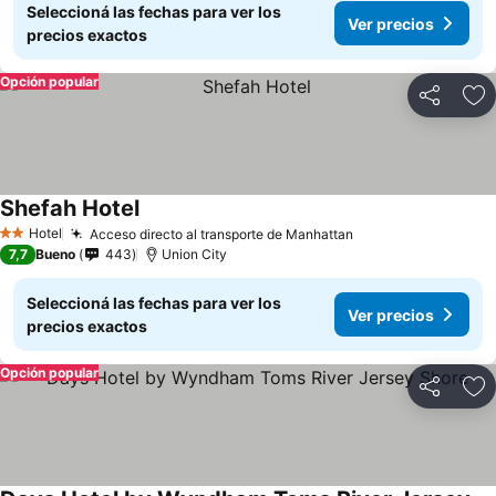
Seleccioná las fechas para ver los
Ver precios
precios exactos
Opción popular
Compartir
Añ
Shefah Hotel
Hotel
Acceso directo al transporte de Manhattan
2 Estrellas
7,7
Bueno
443
Union City
Seleccioná las fechas para ver los
Ver precios
precios exactos
Opción popular
Compartir
Añ