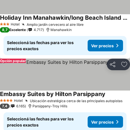
Holiday Inn Manahawkin/long Beach Island By Ihg
Hotel
Amplio jardín cervecero al aire libre
3 Estrellas
8,7
Excelente
4.717
Manahawkin
Seleccioná las fechas para ver los
Ver precios
precios exactos
Opción popular
Compartir
Añ
Embassy Suites by Hilton Parsippany
Hotel
Ubicación estratégica cerca de las principales autopistas
4 Estrellas
7,4
6.165
Parsippany-Troy Hills
Seleccioná las fechas para ver los
Ver precios
precios exactos