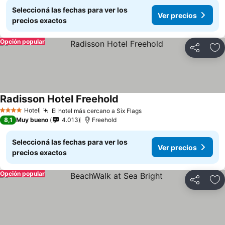
Seleccioná las fechas para ver los
Ver precios
precios exactos
Opción popular
Compartir
Añ
Radisson Hotel Freehold
Hotel
El hotel más cercano a Six Flags
4 Estrellas
8,1
Muy bueno
4.013
Freehold
Seleccioná las fechas para ver los
Ver precios
precios exactos
Opción popular
Compartir
Añ