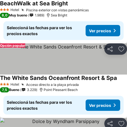
BeachWalk at Sea Bright
Hotel
Piscina exterior con vistas panorámicas
3 Estrellas
8,0
Muy bueno
1.989
Sea Bright
Seleccioná las fechas para ver los
Ver precios
precios exactos
Opción popular
Compartir
Añ
The White Sands Oceanfront Resort & Spa
Hotel
Acceso directo a la playa privada
3 Estrellas
7,5
Bueno
3.229
Point Pleasant Beach
Seleccioná las fechas para ver los
Ver precios
precios exactos
Compartir
Añ