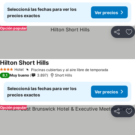
Seleccioná las fechas para ver los
Ver precios
precios exactos
Opción popular
Compartir
Añ
Hilton Short Hills
Hotel
Piscinas cubiertas y al aire libre de temporada
4 Estrellas
8,1
Muy bueno
3.897
Short Hills
Seleccioná las fechas para ver los
Ver precios
precios exactos
Opción popular
Compartir
Añ