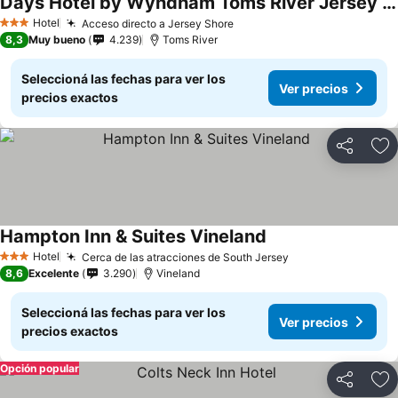
Days Hotel by Wyndham Toms River Jersey Shore
Hotel
Acceso directo a Jersey Shore
3 Estrellas
8,3
Muy bueno
4.239
Toms River
Seleccioná las fechas para ver los
Ver precios
precios exactos
Compartir
Añ
Hampton Inn & Suites Vineland
Hotel
Cerca de las atracciones de South Jersey
3 Estrellas
8,6
Excelente
3.290
Vineland
Seleccioná las fechas para ver los
Ver precios
precios exactos
Opción popular
Compartir
Añ