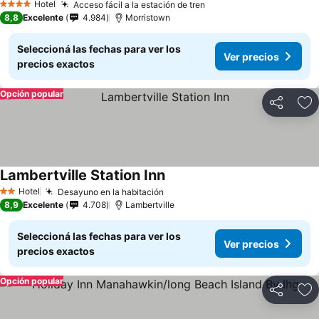
Hotel
Acceso fácil a la estación de tren
4 Estrellas
8,8
Excelente
4.984
Morristown
Seleccioná las fechas para ver los
Ver precios
precios exactos
Opción popular
Compartir
Añ
Lambertville Station Inn
Hotel
Desayuno en la habitación
2 Estrellas
8,9
Excelente
4.708
Lambertville
Seleccioná las fechas para ver los
Ver precios
precios exactos
Opción popular
Compartir
Añ