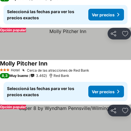
Seleccioná las fechas para ver los
Ver precios
precios exactos
Opción popular
Compartir
Añ
Molly Pitcher Inn
Hotel
Cerca de las atracciones de Red Bank
3 Estrellas
8,3
Muy bueno
3.462
Red Bank
Seleccioná las fechas para ver los
Ver precios
precios exactos
Opción popular
Compartir
Añ