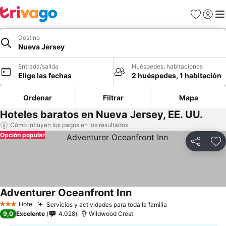
Favoritos
Iniciar 
Me
Destino
Nueva Jersey
Entrada/salida
Huéspedes, habitaciones
Elige las fechas
2 huéspedes, 1 habitación
Ordenar
Filtrar
Mapa
Hoteles baratos en Nueva Jersey, EE. UU.
Cómo influyen los pagos en los resultados
Opción popular
Compartir
Añ
Adventurer Oceanfront Inn
Hotel
Servicios y actividades para toda la familia
3 Estrellas
9,0
Excelente
4.028
Wildwood Crest