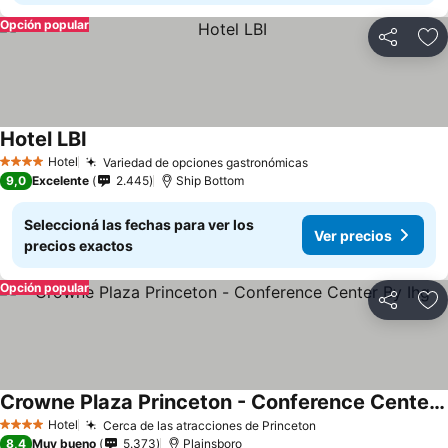
Opción popular
Compartir
Añ
Hotel LBI
Hotel
Variedad de opciones gastronómicas
4 Estrellas
9,0
Excelente
2.445
Ship Bottom
Seleccioná las fechas para ver los
Ver precios
precios exactos
Opción popular
Compartir
Añ
Crowne Plaza Princeton - Conference Center By Ihg
Hotel
Cerca de las atracciones de Princeton
4 Estrellas
8,4
Muy bueno
5.373
Plainsboro