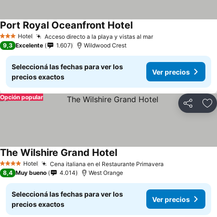
Port Royal Oceanfront Hotel
Hotel
Acceso directo a la playa y vistas al mar
3 Estrellas
9,3
Excelente
1.607
Wildwood Crest
Seleccioná las fechas para ver los
Ver precios
precios exactos
Opción popular
Compartir
Añ
The Wilshire Grand Hotel
Hotel
Cena italiana en el Restaurante Primavera
4 Estrellas
8,4
Muy bueno
4.014
West Orange
Seleccioná las fechas para ver los
Ver precios
precios exactos