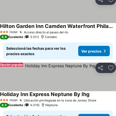
Compartir
Añ
Hilton Garden Inn Camden Waterfront Philadelphia
Hotel
Acceso directo al paseo del río
3 Estrellas
8,9
Excelente
3.101
Camden
Seleccioná las fechas para ver los
Ver precios
precios exactos
Opción popular
Compartir
Añ
Holiday Inn Express Neptune By Ihg
Hotel
Ubicación privilegiada en la zona de Jersey Shore
3 Estrellas
8,5
Excelente
4.016
Neptune