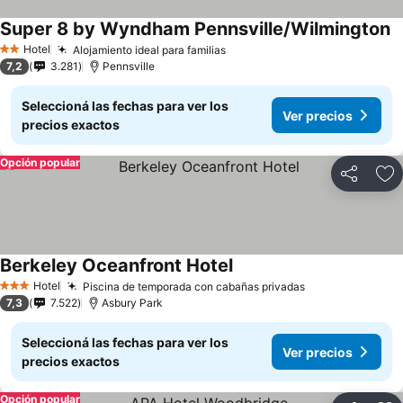
Super 8 by Wyndham Pennsville/Wilmington
Hotel
Alojamiento ideal para familias
2 Estrellas
7,2
3.281
Pennsville
Seleccioná las fechas para ver los
Ver precios
precios exactos
Opción popular
Compartir
Añ
Berkeley Oceanfront Hotel
Hotel
Piscina de temporada con cabañas privadas
3 Estrellas
7,3
7.522
Asbury Park
Seleccioná las fechas para ver los
Ver precios
precios exactos
Opción popular