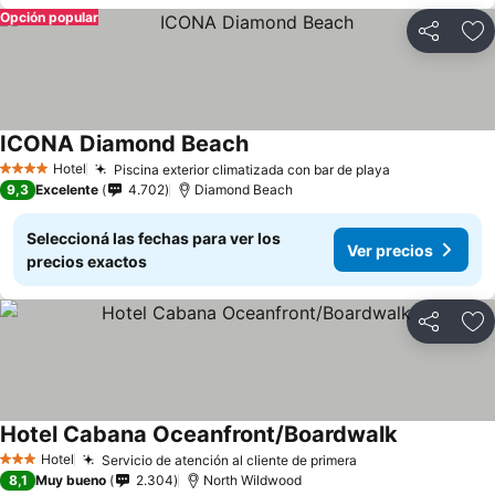
Opción popular
Compartir
Añ
ICONA Diamond Beach
Hotel
Piscina exterior climatizada con bar de playa
4 Estrellas
9,3
Excelente
4.702
Diamond Beach
Seleccioná las fechas para ver los
Ver precios
precios exactos
Compartir
Añ
Hotel Cabana Oceanfront/Boardwalk
Hotel
Servicio de atención al cliente de primera
3 Estrellas
8,1
Muy bueno
2.304
North Wildwood