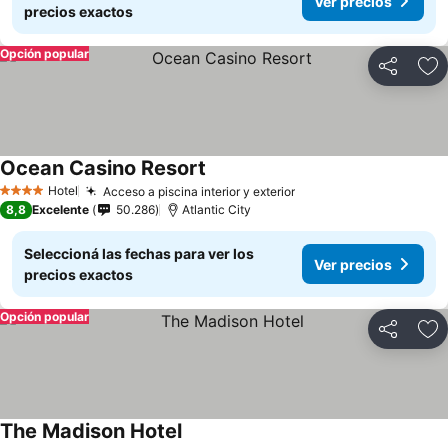
Ver precios
precios exactos
Opción popular
Compartir
Añ
Ocean Casino Resort
Hotel
Acceso a piscina interior y exterior
4 Estrellas
8,8
Excelente
50.286
Atlantic City
Seleccioná las fechas para ver los
Ver precios
precios exactos
Opción popular
Compartir
Añ
The Madison Hotel