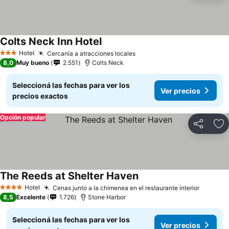
Colts Neck Inn Hotel
Hotel
Cercanía a atracciones locales
3 Estrellas
8,0
Muy bueno
2.551
Colts Neck
Seleccioná las fechas para ver los
Ver precios
precios exactos
Opción popular
Compartir
Añ
The Reeds at Shelter Haven
Hotel
Cenas junto a la chimenea en el restaurante interior
4 Estrellas
8,5
Excelente
1.726
Stone Harbor
Seleccioná las fechas para ver los
Ver precios