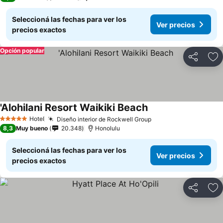
Seleccioná las fechas para ver los
Ver precios
precios exactos
Opción popular
Compartir
Añ
'Alohilani Resort Waikiki Beach
Hotel
Diseño interior de Rockwell Group
5 Estrellas
8,3
Muy bueno
20.348
Honolulu
Seleccioná las fechas para ver los
Ver precios
precios exactos
Compartir
Añ