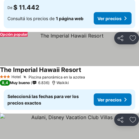
$ 11.442
De
Consultá los precios de
1 página web
Ver precios
Opción popular
Compartir
Añ
The Imperial Hawaii Resort
Hotel
Piscina panorámica en la azotea
3 Estrellas
8,4
Muy bueno
6.836
Waikiki
Seleccioná las fechas para ver los
Ver precios
precios exactos
Compartir
Añ