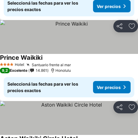
Seleccioná las fechas para ver los
Ver precios
precios exactos
Compartir
Añ
Prince Waikiki
Hotel
Santuario frente al mar
4 Estrellas
9,2
Excelente
14.861
Honolulu
Seleccioná las fechas para ver los
Ver precios
precios exactos
Compartir
Añ