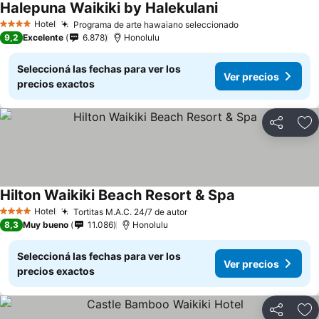
Halepuna Waikiki by Halekulani
Hotel
Programa de arte hawaiano seleccionado
4 Estrellas
9,2
Excelente
6.878
Honolulu
Seleccioná las fechas para ver los
Ver precios
precios exactos
Compartir
Añ
Hilton Waikiki Beach Resort & Spa
Hotel
Tortitas M.A.C. 24/7 de autor
4 Estrellas
8,3
Muy bueno
11.086
Honolulu
Seleccioná las fechas para ver los
Ver precios
precios exactos
Compartir
Añ