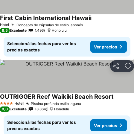
First Cabin International Hawaii
Hotel
Concepto de cápsulas de estilo japonés
8,5
Excelente
1.496
Honolulu
Seleccioná las fechas para ver los
Ver precios
precios exactos
Compartir
Añ
OUTRIGGER Reef Waikiki Beach Resort
Hotel
Piscina profunda estilo laguna
4 Estrellas
9,0
Excelente
18.864
Honolulu
Seleccioná las fechas para ver los
Ver precios
precios exactos