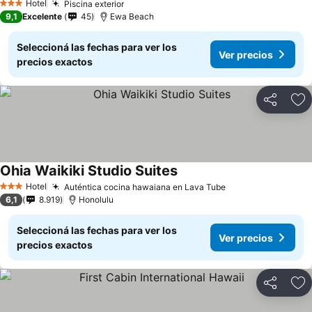
Hotel
Piscina exterior
3 Estrellas
9,1
Excelente
45
Ewa Beach
Seleccioná las fechas para ver los
Ver precios
precios exactos
Compartir
Añ
Ohia Waikiki Studio Suites
Hotel
Auténtica cocina hawaiana en Lava Tube
3 Estrellas
6,1
8.919
Honolulu
Seleccioná las fechas para ver los
Ver precios
precios exactos
Compartir
Añ