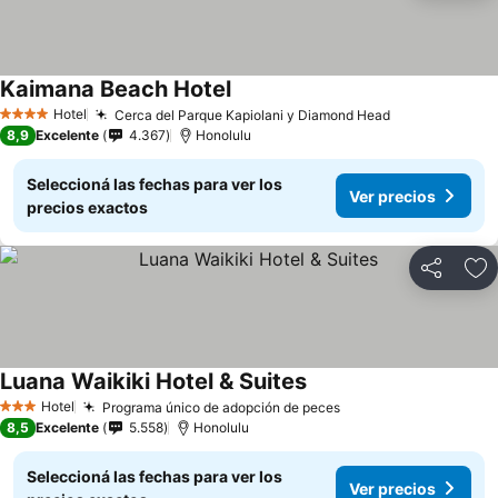
Kaimana Beach Hotel
Hotel
Cerca del Parque Kapiolani y Diamond Head
4 Estrellas
8,9
Excelente
4.367
Honolulu
Seleccioná las fechas para ver los
Ver precios
precios exactos
Compartir
Añ
Luana Waikiki Hotel & Suites
Hotel
Programa único de adopción de peces
3 Estrellas
8,5
Excelente
5.558
Honolulu
Seleccioná las fechas para ver los
Ver precios