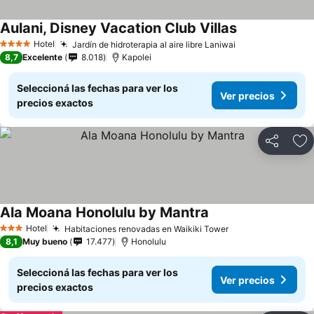
Aulani, Disney Vacation Club Villas
Hotel
Jardín de hidroterapia al aire libre Laniwai
4 Estrellas
8,7
Excelente
8.018
Kapolei
Seleccioná las fechas para ver los
Ver precios
precios exactos
Compartir
Añ
Ala Moana Honolulu by Mantra
Hotel
Habitaciones renovadas en Waikiki Tower
3 Estrellas
8,1
Muy bueno
17.477
Honolulu
Seleccioná las fechas para ver los
Ver precios
precios exactos