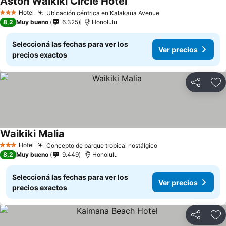
Aston Waikiki Circle Hotel
Hotel
Ubicación céntrica en Kalakaua Avenue
3 Estrellas
8,2
Muy bueno
6.325
Honolulu
Seleccioná las fechas para ver los
Ver precios
precios exactos
Compartir
Añ
Waikiki Malia
Hotel
Concepto de parque tropical nostálgico
3 Estrellas
8,2
Muy bueno
9.449
Honolulu
Seleccioná las fechas para ver los
Ver precios
precios exactos
Compartir
Añ