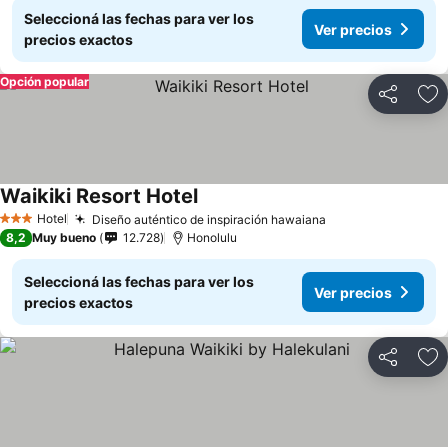
Seleccioná las fechas para ver los
Ver precios
precios exactos
Opción popular
Compartir
Añ
Waikiki Resort Hotel
Hotel
Diseño auténtico de inspiración hawaiana
3 Estrellas
8,2
Muy bueno
12.728
Honolulu
Seleccioná las fechas para ver los
Ver precios
precios exactos
Compartir
Añ