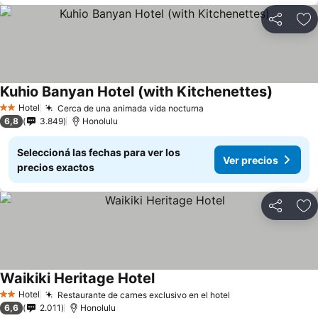
Compartir
Añ
Kuhio Banyan Hotel (with Kitchenettes)
Hotel
Cerca de una animada vida nocturna
2 Estrellas
6,8
3.849
Honolulu
Seleccioná las fechas para ver los
Ver precios
precios exactos
Compartir
Añ
Waikiki Heritage Hotel
Hotel
Restaurante de carnes exclusivo en el hotel
2 Estrellas
6,6
2.011
Honolulu