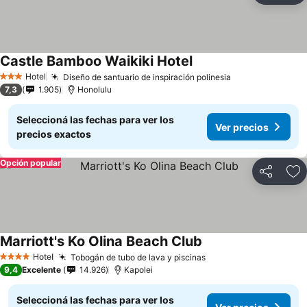
Castle Bamboo Waikiki Hotel
Hotel
Diseño de santuario de inspiración polinesia
3 Estrellas
7,3
1.905
Honolulu
Seleccioná las fechas para ver los
Ver precios
precios exactos
Opción popular
Compartir
Añ
Marriott's Ko Olina Beach Club
Hotel
Tobogán de tubo de lava y piscinas
4 Estrellas
9,4
Excelente
14.926
Kapolei
Seleccioná las fechas para ver los