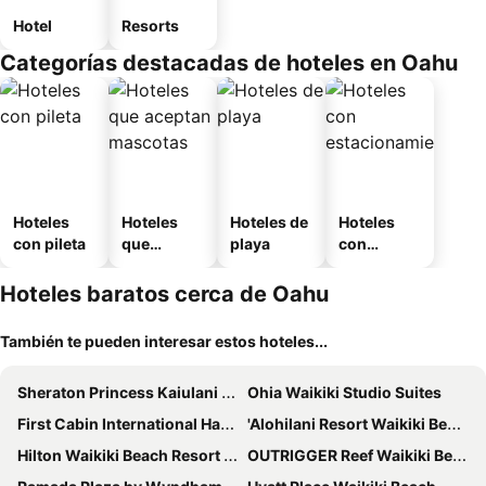
Hotel
Resorts
Categorías destacadas de hoteles en Oahu
Hoteles
Hoteles
Hoteles de
Hoteles
con pileta
que
playa
con
aceptan
estaciona
mascotas
miento
Hoteles baratos cerca de Oahu
También te pueden interesar estos hoteles...
Sheraton Princess Kaiulani Waikiki Beach
Ohia Waikiki Studio Suites
First Cabin International Hawaii
'Alohilani Resort Waikiki Beach
Hilton Waikiki Beach Resort & Spa
OUTRIGGER Reef Waikiki Beach Resort