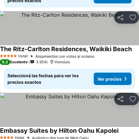
precios exactos
Compartir
Añ
The Ritz-Carlton Residences, Waikiki Beach
Hotel
Alojamientos con vistas al océano
5 Estrellas
9,2
Excelente
3.954
Honolulu
Seleccioná las fechas para ver los
Ver precios
precios exactos
Compartir
Añ
Embassy Suites by Hilton Oahu Kapolei
Hotel
Auténtico dim sum de West Oahu