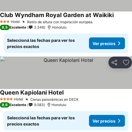
Club Wyndham Royal Garden at Waikiki
Hotel
Retiro de altura con inspiración europea
3 Estrellas
8,5
Excelente
2.346
Honolulu
Seleccioná las fechas para ver los
Ver precios
precios exactos
Compartir
Añ
Queen Kapiolani Hotel
Hotel
Cenas panorámicas en DECK
4 Estrellas
8,6
Excelente
9.583
Honolulu
Seleccioná las fechas para ver los
Ver precios
precios exactos