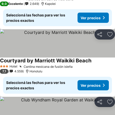
4 Estrellas
9,0
Excelente
2.649
Kapolei
Seleccioná las fechas para ver los
Ver precios
precios exactos
Compartir
Añ
Courtyard by Marriott Waikiki Beach
Hotel
Cantina mexicana de fusión isleña
3 Estrellas
7,1
4.559
Honolulu
Seleccioná las fechas para ver los
Ver precios
precios exactos
Compartir
Añ