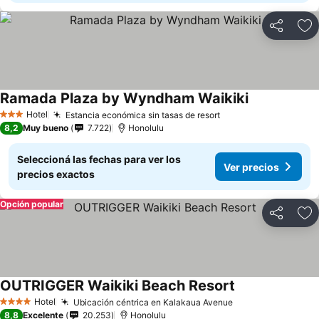
Compartir
Añ
Ramada Plaza by Wyndham Waikiki
Hotel
Estancia económica sin tasas de resort
3 Estrellas
8,2
Muy bueno
7.722
Honolulu
Seleccioná las fechas para ver los
Ver precios
precios exactos
Opción popular
Compartir
Añ
OUTRIGGER Waikiki Beach Resort
Hotel
Ubicación céntrica en Kalakaua Avenue
4 Estrellas
8,8
Excelente
20.253
Honolulu