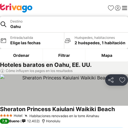
Favoritos
Iniciar 
Me
Destino
Oahu
Entrada/salida
Huéspedes, habitaciones
Elige las fechas
2 huéspedes, 1 habitación
Ordenar
Filtrar
Mapa
Hoteles baratos en Oahu, EE. UU.
Cómo influyen los pagos en los resultados
Compartir
Añ
Sheraton Princess Kaiulani Waikiki Beach
Hotel
Habitaciones renovadas en la torre Ainahau
4 Estrellas
7,9
Bueno
12.402
Honolulu