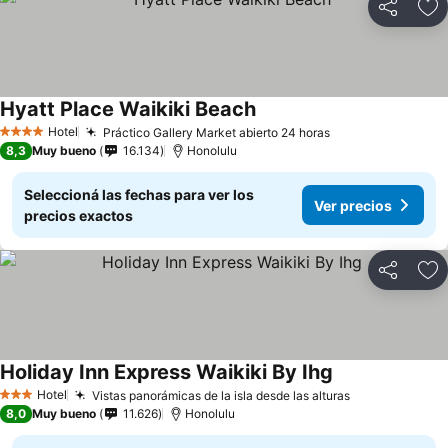
Compartir
Añ
Hyatt Place Waikiki Beach
Hotel
Práctico Gallery Market abierto 24 horas
4 Estrellas
8,3
Muy bueno
16.134
Honolulu
Seleccioná las fechas para ver los
Ver precios
precios exactos
Compartir
Añ
Holiday Inn Express Waikiki By Ihg
Hotel
Vistas panorámicas de la isla desde las alturas
3 Estrellas
8,0
Muy bueno
11.626
Honolulu