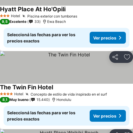
Hyatt Place At Ho'Opili
Hotel
Piscina exterior con tumbonas
3 Estrellas
9,5
Excelente
33
Ewa Beach
Seleccioná las fechas para ver los
Ver precios
precios exactos
Compartir
Añ
The Twin Fin Hotel
Hotel
Concepto de estilo de vida inspirado en el surf
4 Estrellas
8,1
Muy bueno
15.440
Honolulu
Seleccioná las fechas para ver los
Ver precios
precios exactos