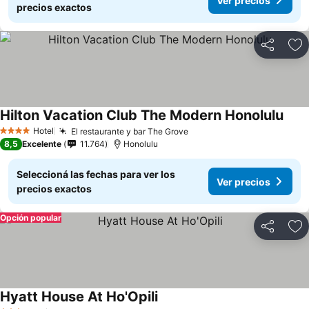
Ver precios
precios exactos
Compartir
Añ
Hilton Vacation Club The Modern Honolulu
Hotel
El restaurante y bar The Grove
4 Estrellas
8,5
Excelente
11.764
Honolulu
Seleccioná las fechas para ver los
Ver precios
precios exactos
Opción popular
Compartir
Añ
Hyatt House At Ho'Opili