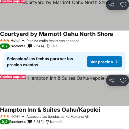
Opción popular
Compartir
Añ
Courtyard by Marriott Oahu North Shore
Hotel
Piscina estilo resort con cascada
3 Estrellas
8,7
Excelente
2.544
Laie
Seleccioná las fechas para ver los
Ver precios
precios exactos
Opción popular
Compartir
Añ
Hampton Inn & Suites Oahu/Kapolei
Hotel
Acceso a las tiendas de Ka Makana Alii
3 Estrellas
9,2
Excelente
3.612
Kapolei