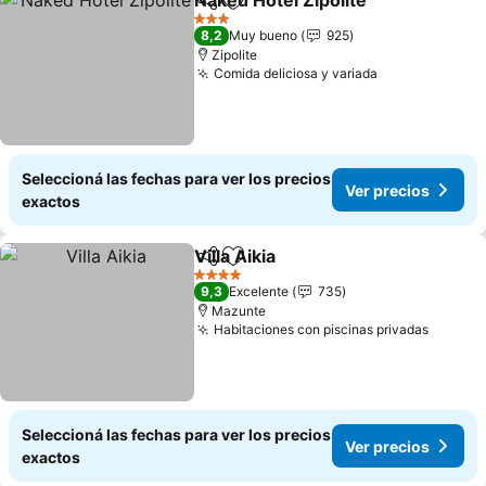
Naked Hotel Zipolite
Compartir
Añadir a favoritos
3 Estrellas
8,2
Muy bueno
925
Zipolite
Comida deliciosa y variada
Seleccioná las fechas para ver los precios
Ver precios
exactos
Villa Aikia
Compartir
Añadir a favoritos
4 Estrellas
9,3
Excelente
735
Mazunte
Habitaciones con piscinas privadas
Seleccioná las fechas para ver los precios
Ver precios
exactos