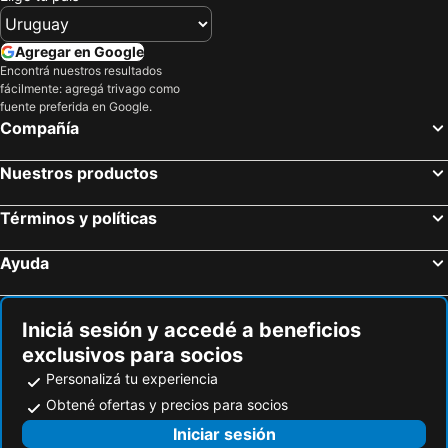
Holiday Inn Huatulco By Ihg
Hotel Casona Oaxaca
Hotel Casa Conzatti
Hotel Rivera Del Mar
Agregar en Google
Hotel Dainzu
Hotel Oaxaca Mágico
Encontrá nuestros resultados
fácilmente: agregá trivago como
Capital O El Nito Posada
Cabañas Biuzaa
fuente preferida en Google.
Compañía
Casa Vanora
Hotel Cazomalli Oaxaca
Suites Bello Xochimilco
Casa Esmeralda Hotel
Nuestros productos
Sebastian de los milagros
Villa del Mar
Hotel Los Ciruelos
Teresa
Términos y políticas
Ayuda
Iniciá sesión y accedé a beneficios
exclusivos para socios
Personalizá tu experiencia
Obtené ofertas y precios para socios
Iniciar sesión