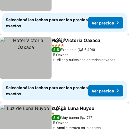
Seleccioná las fechas para ver los precios
Ver precios
exactos
Hotel Victoria Oaxaca
Compartir
Añadir a favoritos
4 Estrellas
8,5
Excelente
6.406
Oaxaca
Villas y suites con entradas privadas
Seleccioná las fechas para ver los precios
Ver precios
exactos
Luz de Luna Nuyoo
Compartir
Añadir a favoritos
1 Estrellas
8,4
Muy bueno
717
Oaxaca
Amplia terraza en la azotea