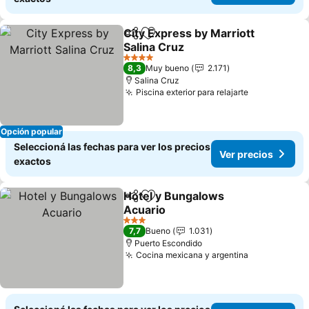
City Express by Marriott
Compartir
Añadir a favoritos
Salina Cruz
4 Estrellas
8,3
Muy bueno
2.171
Salina Cruz
Piscina exterior para relajarte
Opción popular
Seleccioná las fechas para ver los precios
Ver precios
exactos
Hotel y Bungalows
Compartir
Añadir a favoritos
Acuario
3 Estrellas
7,7
Bueno
1.031
Puerto Escondido
Cocina mexicana y argentina