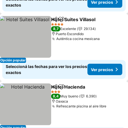
Ver precios
exactos
Hotel Suites Villasol
Compartir
Añadir a favoritos
4 Estrellas
8,7
Excelente
29.134
Puerto Escondido
Auténtica cocina mexicana
Opción popular
Seleccioná las fechas para ver los precios
Ver precios
exactos
Hotel Hacienda
Compartir
Añadir a favoritos
3 Estrellas
8,4
Muy bueno
6.390
Oaxaca
Refrescante piscina al aire libre
Opción popular