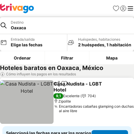
Favoritos
Iniciar 
Me
Destino
Oaxaca
Entrada/salida
Huéspedes, habitaciones
Elige las fechas
2 huéspedes, 1 habitación
Ordenar
Filtrar
Mapa
Hoteles baratos en Oaxaca, México
Cómo influyen los pagos en los resultados
Casa Nudista - LGBT
Compartir
Añadir a favoritos
Hotel
9,1
Excelente
704
Zipolite
Encantadoras cabañas glamping con duchas
al aire libre
Seleccioná las fechas para ver los precios