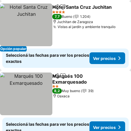
Hotel Santa Cruz Juchitan
Compartir
Añadir a favoritos
4 Estrellas
7,7
Bueno
1.204
Juchitan de Zaragoza
Vistas al jardín y ambiente tranquilo
Opción popular
Seleccioná las fechas para ver los precios
Ver precios
exactos
Marqués 100
Compartir
Añadir a favoritos
Exmarquesado
2 Estrellas
8,2
Muy bueno
39
Oaxaca
Seleccioná las fechas para ver los precios
Ver precios
exactos