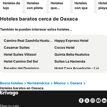
Hoteles de
Hoteles
Hoteles
Hoteles
Hotel
lujo
con pileta
que
con spa
play
aceptan
mascotas
Hoteles baratos cerca de Oaxaca
También te pueden interesar estos hoteles...
Camino Real Zaashila Huatulco
Happy Express Hotel
Casamar Suites
Cocos Hotel
Hotel Suites Villasol
Quinta Bella Huatulco
Hotel Camino Del Sol
Suites La Hacienda
Parador del Dominico
Hotel Casa Acueducto - Lujo Cultural
Casa del Sótano
Hotel Real Alma
Lo Cósmico
Coral Blue Huatulco All Inclusive
Busca hoteles
Norteamérica
México
Oaxaca
Hoteles baratos en Oaxaca
Zipoliteville - HOTEL NUDISTA
Hotel Castillo Huatulco & Beach Club
Marqués Oaxaca - Hotel
Hotel Esperanza Oaxaca Centro
Facebook
Twitter
Insta
Yo
Nílu Puerto Escondido by Selina
Hotel y Bungalows Acuario
Elige tu país