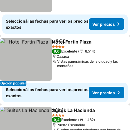
Seleccioná las fechas para ver los precios
Ver precios
exactos
Hotel Fortin Plaza
Compartir
Añadir a favoritos
4 Estrellas
8,6
Excelente
8.514
Oaxaca
Vistas panorámicas de la ciudad y las
montañas
Opción popular
Seleccioná las fechas para ver los precios
Ver precios
exactos
Suites La Hacienda
Compartir
Añadir a favoritos
4 Estrellas
9,4
Excelente
1.482
Puerto Escondido
Piscina exterior reluciente con luces de