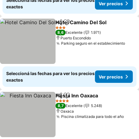
Seleccioná las fechas para ver los precios
Ver precios
exactos
Hotel Camino Del Sol
Compartir
Añadir a favoritos
3 Estrellas
8,6
Excelente
1.971
Puerto Escondido
Parking seguro en el establecimiento
Seleccioná las fechas para ver los precios
Ver precios
exactos
Fiesta Inn Oaxaca
Compartir
Añadir a favoritos
4 Estrellas
8,7
Excelente
5.248
Oaxaca
Piscina climatizada para todo el año