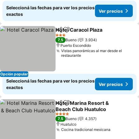
Seleccioná las fechas para ver los precios
Ver precios
exactos
Hotel Caracol Plaza
Compartir
Añadir a favoritos
3 Estrellas
7,5
Bueno
3.934
Puerto Escondido
Vistas panorámicas al mar desde el
restaurante
Opción popular
Seleccioná las fechas para ver los precios
Ver precios
exactos
Hotel Marina Resort &
Compartir
Añadir a favoritos
Beach Club Huatulco
4 Estrellas
7,5
Bueno
4.357
Huatulco
Cocina tradicional mexicana