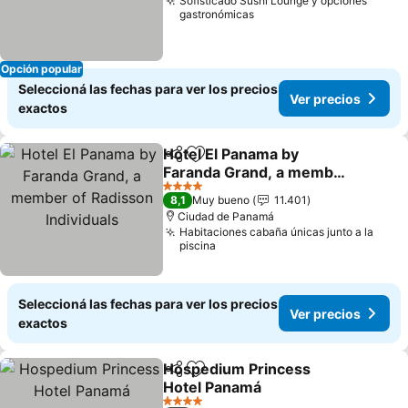
Sofisticado Sushi Lounge y opciones
gastronómicas
Opción popular
Seleccioná las fechas para ver los precios
Ver precios
exactos
Hotel El Panama by
Compartir
Añadir a favoritos
Faranda Grand, a member
of Radisson Individuals
4 Estrellas
8,1
Muy bueno
11.401
Ciudad de Panamá
Habitaciones cabaña únicas junto a la
piscina
Seleccioná las fechas para ver los precios
Ver precios
exactos
Hospedium Princess
Compartir
Añadir a favoritos
Hotel Panamá
4 Estrellas