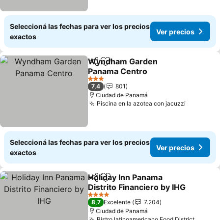
Seleccioná las fechas para ver los precios
Ver precios
exactos
Wyndham Garden
Compartir
Añadir a favoritos
Panama Centro
3 Estrellas
7,4
801
Ciudad de Panamá
Piscina en la azotea con jacuzzi
Seleccioná las fechas para ver los precios
Ver precios
exactos
Holiday Inn Panama
Compartir
Añadir a favoritos
Distrito Financiero by IHG
4 Estrellas
8,7
Excelente
7.204
Ciudad de Panamá
Bistro latinoamericano Food District