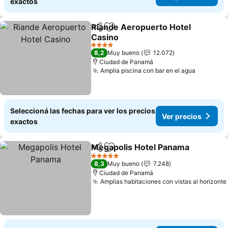
exactos
Riande Aeropuerto Hotel
Compartir
Añadir a favoritos
Casino
4 Estrellas
8,2
Muy bueno
12.072
Ciudad de Panamá
Amplia piscina con bar en el agua
Seleccioná las fechas para ver los precios
Ver precios
exactos
Megapolis Hotel Panama
Compartir
Añadir a favoritos
5 Estrellas
8,3
Muy bueno
7.248
Ciudad de Panamá
Amplias habitaciones con vistas al horizonte