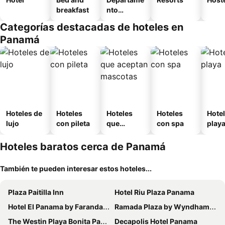
breakfast
nto
equipado
Categorías destacadas de hoteles en
Panamá
Hoteles de
Hoteles
Hoteles
Hoteles
Hotel
lujo
con pileta
que
con spa
play
aceptan
mascotas
Hoteles baratos cerca de Panamá
También te pueden interesar estos hoteles...
Plaza Paitilla Inn
Hotel Riu Plaza Panama
Hotel El Panama by Faranda Grand, a member of Radisson Individuals
Ramada Plaza by Wyndham Panama Punta Pacifica
The Westin Playa Bonita Panama
Decapolis Hotel Panama