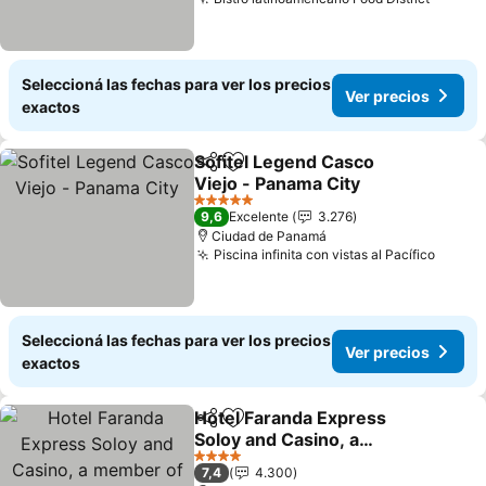
Seleccioná las fechas para ver los precios
Ver precios
exactos
Sofitel Legend Casco
Compartir
Añadir a favoritos
Viejo - Panama City
5 Estrellas
9,6
Excelente
3.276
Ciudad de Panamá
Piscina infinita con vistas al Pacífico
Seleccioná las fechas para ver los precios
Ver precios
exactos
Hotel Faranda Express
Compartir
Añadir a favoritos
Soloy and Casino, a
member of Radisson
4 Estrellas
7,4
4.300
Individuals