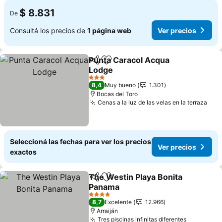
$ 8.831
De
Consultá los precios de
1 página web
Ver precios
Punta Caracol Acqua
Compartir
Añadir a favoritos
Lodge
3 Estrellas
8,4
Muy bueno
1.301
Bocas del Toro
Cenas a la luz de las velas en la terraza
Seleccioná las fechas para ver los precios
Ver precios
exactos
The Westin Playa Bonita
Compartir
Añadir a favoritos
Panama
4 Estrellas
8,7
Excelente
12.966
Arraiján
Tres piscinas infinitas diferentes