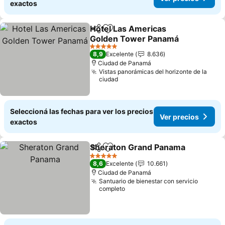
exactos
Hotel Las Americas
Compartir
Añadir a favoritos
Golden Tower Panamá
5 Estrellas
8,9
Excelente
8.636
Ciudad de Panamá
Vistas panorámicas del horizonte de la
ciudad
Seleccioná las fechas para ver los precios
Ver precios
exactos
Sheraton Grand Panama
Compartir
Añadir a favoritos
5 Estrellas
8,6
Excelente
10.661
Ciudad de Panamá
Santuario de bienestar con servicio
completo