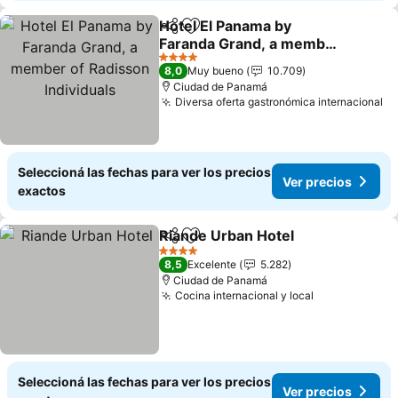
Hotel El Panama by
Compartir
Añadir a favoritos
Faranda Grand, a member
of Radisson Individuals
4 Estrellas
8,0
Muy bueno
10.709
Ciudad de Panamá
Diversa oferta gastronómica internacional
Seleccioná las fechas para ver los precios
Ver precios
exactos
Riande Urban Hotel
Compartir
Añadir a favoritos
4 Estrellas
8,5
Excelente
5.282
Ciudad de Panamá
Cocina internacional y local
Seleccioná las fechas para ver los precios
Ver precios