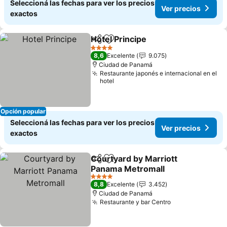
Seleccioná las fechas para ver los precios
Ver precios
exactos
Hotel Principe
Compartir
Añadir a favoritos
4 Estrellas
8,6
Excelente
9.075
Ciudad de Panamá
Restaurante japonés e internacional en el
hotel
Opción popular
Seleccioná las fechas para ver los precios
Ver precios
exactos
Courtyard by Marriott
Compartir
Añadir a favoritos
Panama Metromall
4 Estrellas
8,8
Excelente
3.452
Ciudad de Panamá
Restaurante y bar Centro