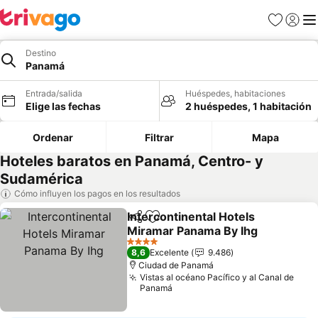
Favoritos
Iniciar 
Me
Destino
Panamá
Entrada/salida
Huéspedes, habitaciones
Elige las fechas
2 huéspedes, 1 habitación
Ordenar
Filtrar
Mapa
Hoteles baratos en Panamá, Centro- y
Sudamérica
Cómo influyen los pagos en los resultados
Intercontinental Hotels
Compartir
Añadir a favoritos
Miramar Panama By Ihg
4 Estrellas
8,6
Excelente
9.486
Ciudad de Panamá
Vistas al océano Pacífico y al Canal de
Panamá