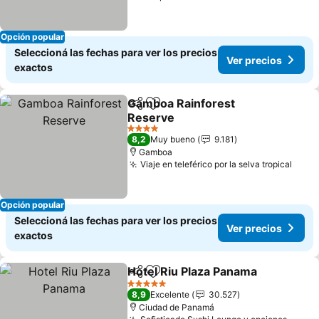
Opción popular
Seleccioná las fechas para ver los precios
Ver precios
exactos
Gamboa Rainforest
Compartir
Añadir a favoritos
Reserve
4 Estrellas
8,2
Muy bueno
9.181
Gamboa
Viaje en teleférico por la selva tropical
Opción popular
Seleccioná las fechas para ver los precios
Ver precios
exactos
Hotel Riu Plaza Panama
Compartir
Añadir a favoritos
5 Estrellas
8,9
Excelente
30.527
Ciudad de Panamá