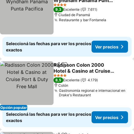
Wyndham Panama Punta
Pacifica
4 Estrellas
9,3
Excelente
7.611
Ciudad de Panamá
Restaurante y bar Fontanela
Seleccioná las fechas para ver los precios
Ver precios
exactos
Radisson Colon 2000
Compartir
Añadir a favoritos
Hotel & Casino at Cruise
Port & Duty Free Mall
4 Estrellas
8,5
Excelente
4.179
Colón
Gastronomía regional e internacional en
Drake's Restaurant
Opción popular
Seleccioná las fechas para ver los precios
Ver precios
exactos