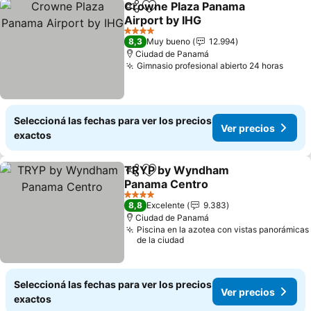
Crowne Plaza Panama
Compartir
Añadir a favoritos
Airport by IHG
4 Estrellas
8,3
Muy bueno
12.994
Ciudad de Panamá
Gimnasio profesional abierto 24 horas
Seleccioná las fechas para ver los precios
Ver precios
exactos
TRYP by Wyndham
Compartir
Añadir a favoritos
Panama Centro
4 Estrellas
8,8
Excelente
9.383
Ciudad de Panamá
Piscina en la azotea con vistas panorámicas
de la ciudad
Seleccioná las fechas para ver los precios
Ver precios
exactos