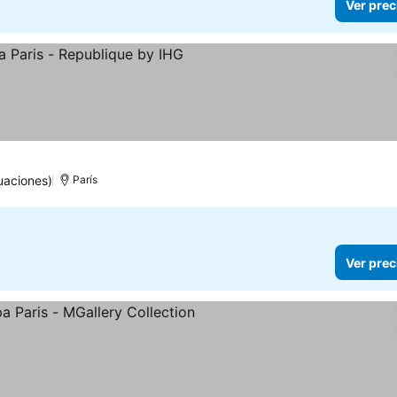
Ver prec
llas
uaciones)
París
Ver prec