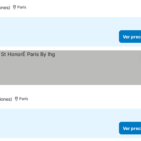
5 Estrellas
ones)
París
Ver prec
iones)
París
Ver prec