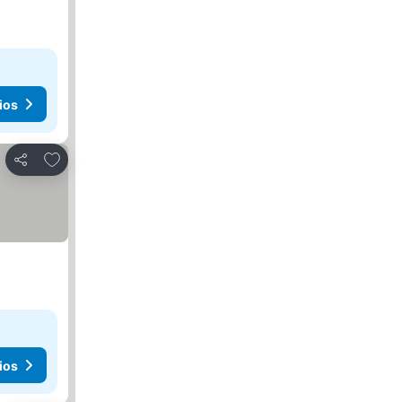
ios
Añadir a favoritos
Compartir
ios