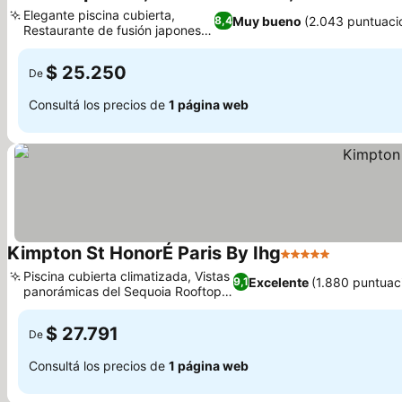
Elegante piscina cubierta,
Muy bueno
(2.043 puntuaci
8,4
Restaurante de fusión japonesa
Hokusai
$ 25.250
De
Consultá los precios de
1 página web
Kimpton St HonorÉ Paris By Ihg
5 Estrellas
Piscina cubierta climatizada, Vistas
Excelente
(1.880 puntuac
9,1
panorámicas del Sequoia Rooftop
Bar
$ 27.791
De
Consultá los precios de
1 página web