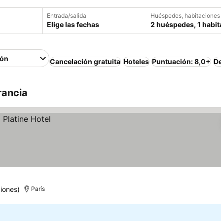
Entrada/salida
Huéspedes, habitaciones
Elige las fechas
2 huéspedes, 1 habit
ión
Cancelación gratuita
Hoteles
Puntuación: 8,0+
D
rancia
iones)
París