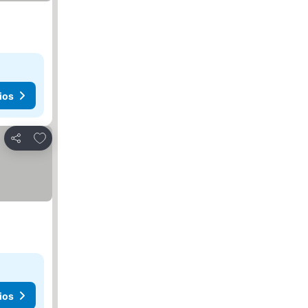
ios
Añadir a favoritos
Compartir
ios