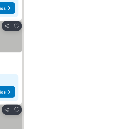
ios
Añadir a favoritos
Compartir
ios
Añadir a favoritos
Compartir