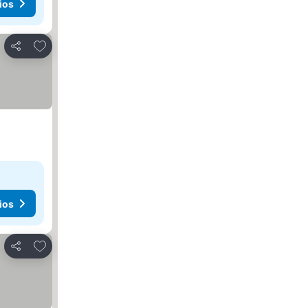
ios
Añadir a favoritos
Compartir
ios
Añadir a favoritos
Compartir