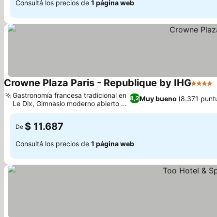
Consultá los precios de
1 página web
Crowne Plaza Paris - Republique by IHG
4 Estre
Gastronomía francesa tradicional en
Muy bueno
(8.371 punt
8,2
Le Dix, Gimnasio moderno abierto 24
horas
$ 11.687
De
Consultá los precios de
1 página web