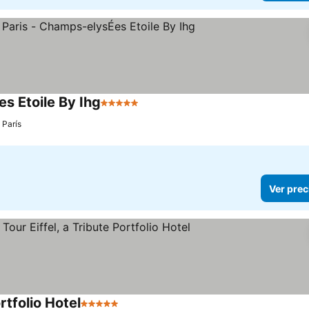
s Etoile By Ihg
5 Estrellas
París
Ver prec
rtfolio Hotel