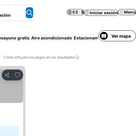
ES · $
Menú
Iniciar sesión
ación
Ver mapa
esayuno gratis
Aire acondicionado
Estacionamiento
Departamen
Cómo influyen los pagos en los resultados
Añadir a favoritos
Compartir