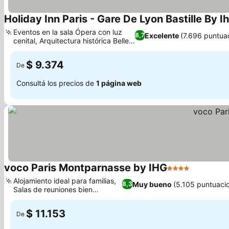
Holiday Inn Paris - Gare De Lyon Bastille By I
Eventos en la sala Ópera con luz
Excelente
(7.696 puntua
8,7
cenital, Arquitectura histórica Belle
Époque
$ 9.374
De
Consultá los precios de
1 página web
voco Paris Montparnasse by IHG
4 Estrellas
Alojamiento ideal para familias,
Muy bueno
(5.105 puntuaci
8,3
Salas de reuniones bien
equipadas
$ 11.153
De