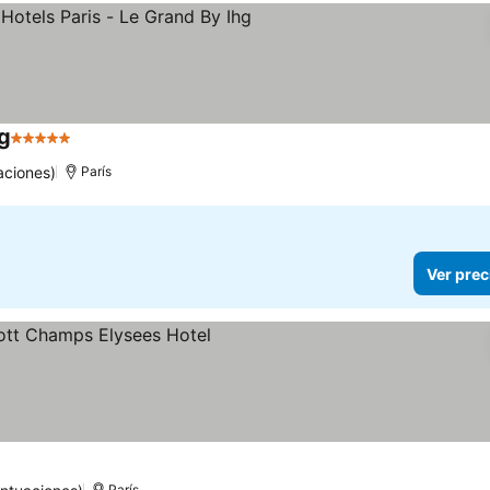
hg
5 Estrellas
aciones)
París
Ver prec
París