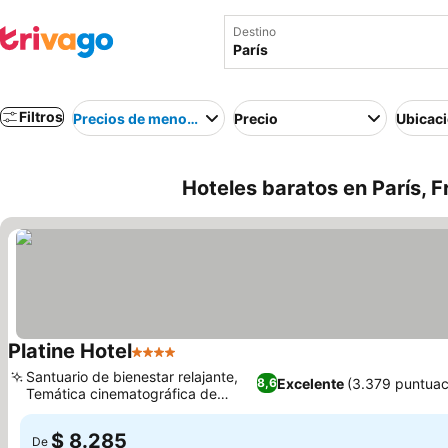
Destino
Filtros
Precios de menor a mayor
Precio
Ubicac
Hoteles baratos en París, F
Platine Hotel
4 Estrellas
Santuario de bienestar relajante,
Excelente
(3.379 puntuac
8,6
Temática cinematográfica de
Hollywood
$ 8.285
De