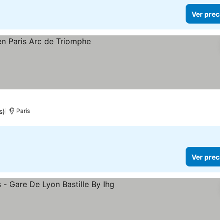
Ver prec
s)
París
Ver prec