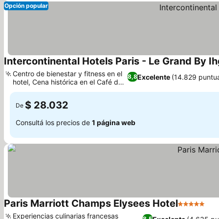
Opción popular
Intercontinental Hotels Paris - Le Grand By I
Centro de bienestar y fitness en el
Excelente
(14.829 puntu
8,8
hotel, Cena histórica en el Café de
la Paix
$ 28.032
De
Consultá los precios de
1 página web
Paris Marriott Champs Elysees Hotel
5 Estrellas
Experiencias culinarias francesas
8,5