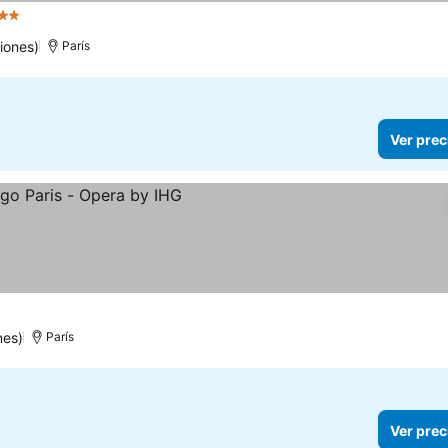
strellas
iones)
París
Ver prec
nes)
París
Ver prec