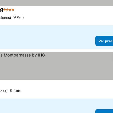
hg
4 Estrellas
ciones)
París
Ver prec
ones)
París