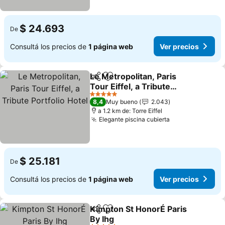
$ 24.693
De
Consultá los precios de
1 página web
Ver precios
Le Metropolitan, Paris
Compartir
Añadir a favoritos
Tour Eiffel, a Tribute
Portfolio Hotel
5 Estrellas
8,4
Muy bueno
2.043
a 1.2 km de: Torre Eiffel
Elegante piscina cubierta
$ 25.181
De
Consultá los precios de
1 página web
Ver precios
Kimpton St HonorÉ Paris
Compartir
Añadir a favoritos
By Ihg