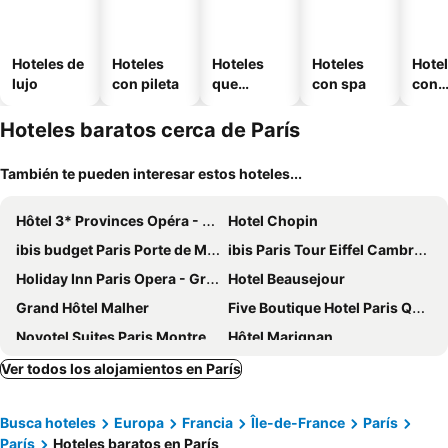
Hoteles de
Hoteles
Hoteles
Hoteles
Hote
lujo
con pileta
que
con spa
con
aceptan
esta
mascotas
mien
Hoteles baratos cerca de París
También te pueden interesar estos hoteles...
Hôtel 3* Provinces Opéra - Vacances Bleues
Hotel Chopin
ibis budget Paris Porte de Montmartre
ibis Paris Tour Eiffel Cambronne 15ème
Holiday Inn Paris Opera - Grands Blvds By Ihg
Hotel Beausejour
Grand Hôtel Malher
Five Boutique Hotel Paris Quartier Latin
Novotel Suites Paris Montreuil Vincennes
Hôtel Marignan
St Christopher's Inn Paris - Gare du Nord
Hotel Saint Christophe
Ver todos los alojamientos en París
ibis Budget Paris La Villette 19ème
Hôtel Rosalie
Busca hoteles
Europa
Francia
Île-de-France
París
Grand Hotel Nouvel Opera
Hotel Eiffel Seine
París
Hoteles baratos en París