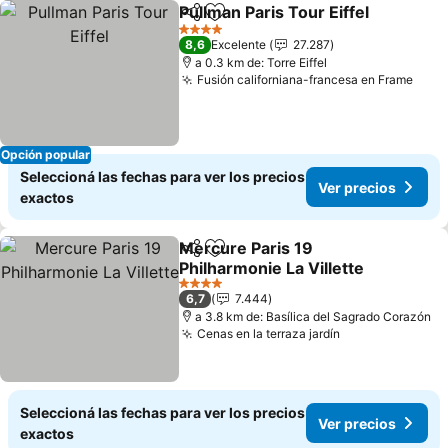
Pullman Paris Tour Eiffel
Compartir
Añadir a favoritos
4 Estrellas
8,6
Excelente
27.287
a 0.3 km de: Torre Eiffel
Fusión californiana-francesa en Frame
Opción popular
Seleccioná las fechas para ver los precios
Ver precios
exactos
Mercure Paris 19
Compartir
Añadir a favoritos
Philharmonie La Villette
4 Estrellas
6,7
7.444
a 3.8 km de: Basílica del Sagrado Corazón
Cenas en la terraza jardín
Seleccioná las fechas para ver los precios
Ver precios
exactos