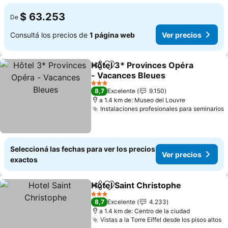
$ 63.253
De
Consultá los precios de
1 página web
Ver precios
Hôtel 3* Provinces Opéra
Compartir
Añadir a favoritos
- Vacances Bleues
3 Estrellas
8,7
Excelente
9.150
a 1.4 km de: Museo del Louvre
Instalaciones profesionales para seminarios
Seleccioná las fechas para ver los precios
Ver precios
exactos
Hotel Saint Christophe
Compartir
Añadir a favoritos
3 Estrellas
8,7
Excelente
4.233
a 1.4 km de: Centro de la ciudad
Vistas a la Torre Eiffel desde los pisos altos