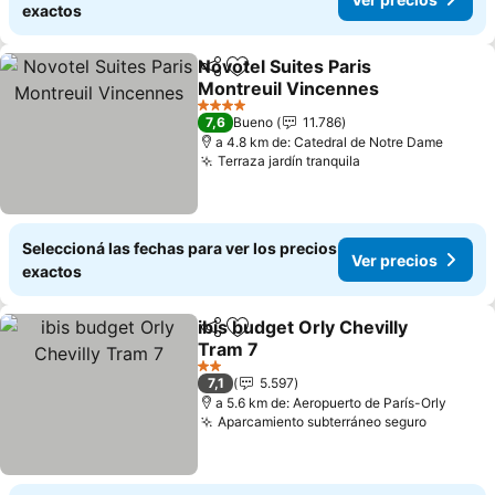
exactos
Novotel Suites Paris
Compartir
Añadir a favoritos
Montreuil Vincennes
4 Estrellas
7,6
Bueno
11.786
a 4.8 km de: Catedral de Notre Dame
Terraza jardín tranquila
Seleccioná las fechas para ver los precios
Ver precios
exactos
ibis budget Orly Chevilly
Compartir
Añadir a favoritos
Tram 7
2 Estrellas
7,1
5.597
a 5.6 km de: Aeropuerto de París-Orly
Aparcamiento subterráneo seguro