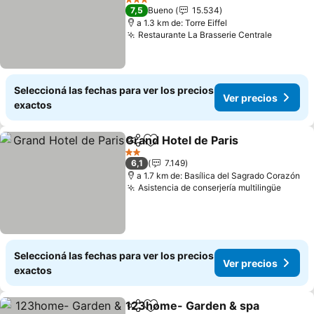
3 Estrellas
7,5
Bueno
15.534
a 1.3 km de: Torre Eiffel
Restaurante La Brasserie Centrale
Seleccioná las fechas para ver los precios
Ver precios
exactos
Grand Hotel de Paris
Compartir
Añadir a favoritos
2 Estrellas
6,1
7.149
a 1.7 km de: Basílica del Sagrado Corazón
Asistencia de conserjería multilingüe
Seleccioná las fechas para ver los precios
Ver precios
exactos
123home- Garden & spa
Compartir
Añadir a favoritos