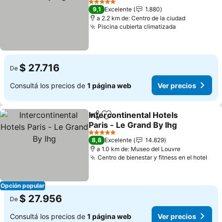
5 Estrellas
9,1
Excelente
1.880
a 2.2 km de: Centro de la ciudad
Piscina cubierta climatizada
$ 27.716
De
Consultá los precios de
1 página web
Ver precios
Intercontinental Hotels
Compartir
Añadir a favoritos
Paris - Le Grand By Ihg
5 Estrellas
8,8
Excelente
14.829
a 1.0 km de: Museo del Louvre
Centro de bienestar y fitness en el hotel
Opción popular
$ 27.956
De
Consultá los precios de
1 página web
Ver precios