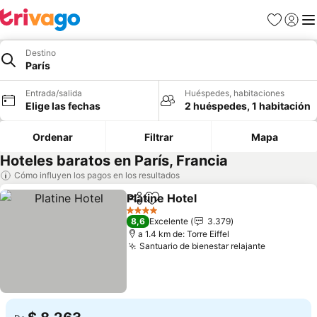
Favoritos
Iniciar 
Me
Destino
París
Entrada/salida
Huéspedes, habitaciones
Elige las fechas
2 huéspedes, 1 habitación
Ordenar
Filtrar
Mapa
Hoteles baratos en París, Francia
Cómo influyen los pagos en los resultados
Platine Hotel
Compartir
Añadir a favoritos
4 Estrellas
8,6
Excelente
3.379
a 1.4 km de: Torre Eiffel
Santuario de bienestar relajante