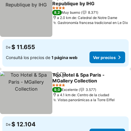
Compartir
Añadir a favoritos
Republique by IHG
4 Estrellas
8,2
Muy bueno
8.371
a 2.0 km de: Catedral de Notre Dame
Gastronomía francesa tradicional en Le Dix
$ 11.655
De
Consultá los precios de
1 página web
Ver precios
Too Hotel & Spa Paris -
Compartir
Añadir a favoritos
MGallery Collection
4 Estrellas
9,0
Excelente
3.577
a 4.1 km de: Centro de la ciudad
Vistas panorámicas a la Torre Eiffel
$ 12.104
De