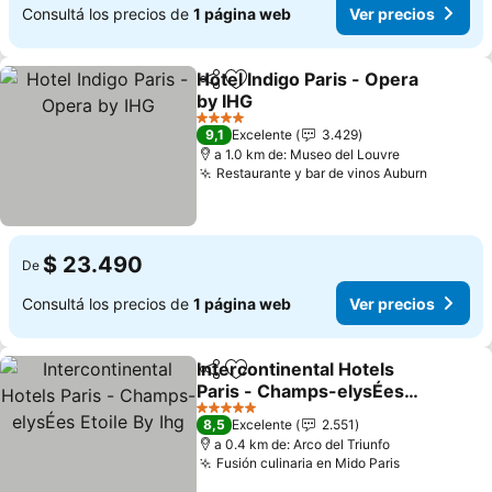
Consultá los precios de
1 página web
Ver precios
Hotel Indigo Paris - Opera
Compartir
Añadir a favoritos
by IHG
4 Estrellas
9,1
Excelente
3.429
a 1.0 km de: Museo del Louvre
Restaurante y bar de vinos Auburn
$ 23.490
De
Consultá los precios de
1 página web
Ver precios
Intercontinental Hotels
Compartir
Añadir a favoritos
Paris - Champs-elysÉes
Etoile By Ihg
5 Estrellas
8,5
Excelente
2.551
a 0.4 km de: Arco del Triunfo
Fusión culinaria en Mido Paris