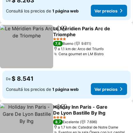
$ 8.263
De
Consultá los precios de
1 página web
Ver precios
Le Méridien Paris Arc de
Compartir
Añadir a favoritos
Triomphe
4 Estrellas
7,8
Bueno
9.611
a 1.1 km de: Arco del Triunfo
Cena gourmet en LM Bistro
$ 8.541
De
Consultá los precios de
1 página web
Ver precios
Holiday Inn Paris - Gare
Compartir
Añadir a favoritos
De Lyon Bastille By Ihg
4 Estrellas
8,7
Excelente
7.696
a 1.7 km de: Catedral de Notre Dame
Eventos en la sala Ópera con luz cenital