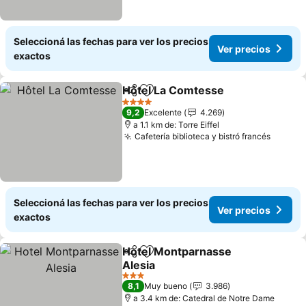
Seleccioná las fechas para ver los precios
Ver precios
exactos
Hôtel La Comtesse
Compartir
Añadir a favoritos
4 Estrellas
9,2
Excelente
4.269
a 1.1 km de: Torre Eiffel
Cafetería biblioteca y bistró francés
Seleccioná las fechas para ver los precios
Ver precios
exactos
Hotel Montparnasse
Compartir
Añadir a favoritos
Alesia
3 Estrellas
8,1
Muy bueno
3.986
a 3.4 km de: Catedral de Notre Dame