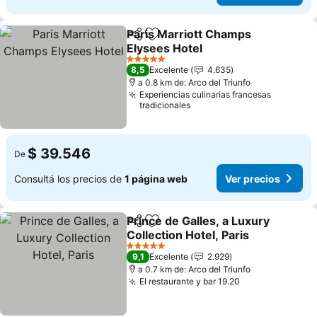
Paris Marriott Champs
Compartir
Añadir a favoritos
Elysees Hotel
5 Estrellas
8,5
Excelente
4.635
a 0.8 km de: Arco del Triunfo
Experiencias culinarias francesas
tradicionales
$ 39.546
De
Consultá los precios de
1 página web
Ver precios
Prince de Galles, a Luxury
Compartir
Añadir a favoritos
Collection Hotel, Paris
5 Estrellas
9,1
Excelente
2.929
a 0.7 km de: Arco del Triunfo
El restaurante y bar 19.20