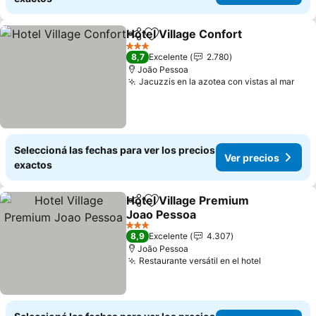
Hotel Village Confort
Compartir
Añadir a favoritos
Ver p
3 Estrellas
8,7
Excelente
2.780
João Pessoa
Jacuzzis en la azotea con vistas al mar
Ver 
Seleccioná las fechas para ver los precios
Ver precios
exactos
Hotel Village Premium
Compartir
Añadir a favoritos
Joao Pessoa
Ver precios
3 Estrellas
8,9
Excelente
4.307
João Pessoa
Restaurante versátil en el hotel
Ver precio