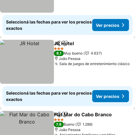
Seleccioná las fechas para ver los precios
Ver precios
exactos
JR Hotel
Compartir
Añadir a favoritos
Ver precios
3 Estrellas
8,1
Muy bueno
4.637
João Pessoa
Sala de juegos de entretenimiento clásico
Ve
Seleccioná las fechas para ver los precios
Ver precios
exactos
Flat Mar do Cabo Branco
Compartir
Añadir a favoritos
V
3 Estrellas
7,6
Bueno
1.289
João Pessoa
Alojamientos familiares versátiles