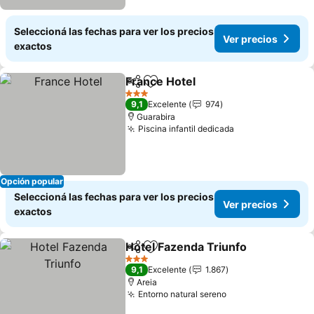
Seleccioná las fechas para ver los precios
Ver precios
exactos
France Hotel
Compartir
Añadir a favoritos
Ver precios
3 Estrellas
9,1
Excelente
974
Guarabira
Piscina infantil dedicada
Ver precios
Opción popular
Seleccioná las fechas para ver los precios
Ver precios
exactos
Hotel Fazenda Triunfo
Compartir
Añadir a favoritos
Ver 
3 Estrellas
9,1
Excelente
1.867
Areia
Entorno natural sereno
Ver precios