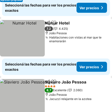
Seleccioná las fechas para ver los precios
Ver precios
exactos
Numar Hotel
Compartir
Añadir a favoritos
Ver precios
7,2
4.425
João Pessoa
Habitaciones con vistas al mar que te
enamorarán
Seleccioná las fechas para ver los precios
Ver precios
exactos
Slaviero João Pessoa
Compartir
Añadir a favoritos
Ver p
4 Estrellas
8,7
Excelente
2.060
João Pessoa
Jacuzzi relajante en la azotea
Ver precio