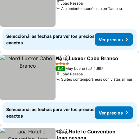
João Pessoa
Alojamiento económico en Tambaú
Ver pre
Seleccioná las fechas para ver los precios
Ver precios
exactos
Nord Luxxor Cabo Branco
Compartir
Añadir a favoritos
4 Estrellas
8,4
Muy bueno
4.697
João Pessoa
Suites contemporáneas con vistas al mar
Ve
Seleccioná las fechas para ver los precios
Ver precios
exactos
Taua Hotel e Convention
Compartir
Añadir a favoritos
Joao pessoa