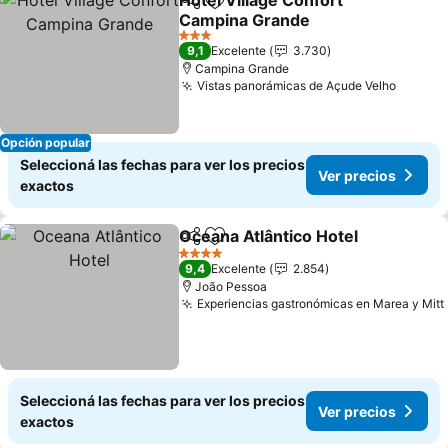
Hotel Village Confort
Compartir
Añadir a favoritos
Campina Grande
Ver precios
3 Estrellas
9,1
Excelente
3.730
Campina Grande
Vistas panorámicas de Açude Velho
Ver pr
Opción popular
Seleccioná las fechas para ver los precios
Ver precios
exactos
Oceana Atlântico Hotel
Compartir
Añadir a favoritos
Ver
4 Estrellas
9,4
Excelente
2.854
João Pessoa
Experiencias gastronómicas en Marea y Mitt
Seleccioná las fechas para ver los precios
Ver precios
exactos