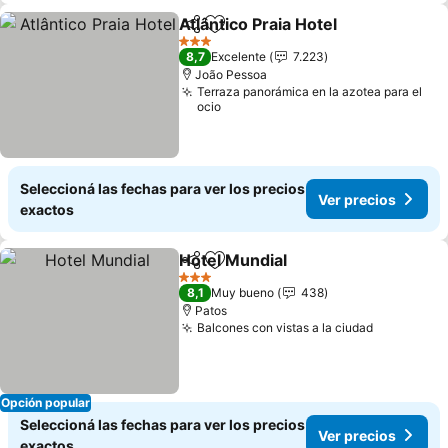
Atlântico Praia Hotel
Compartir
Añadir a favoritos
Ver pr
3 Estrellas
8,7
Excelente
7.223
João Pessoa
Terraza panorámica en la azotea para el
ocio
Seleccioná las fechas para ver los precios
Ver precios
exactos
Hotel Mundial
Compartir
Añadir a favoritos
Ver precios
3 Estrellas
8,1
Muy bueno
438
Patos
Balcones con vistas a la ciudad
Ver preci
Opción popular
Seleccioná las fechas para ver los precios
Ver precios
exactos