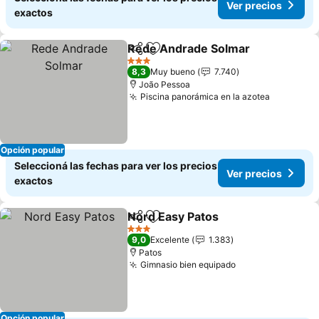
Ver precios
exactos
Rede Andrade Solmar
Compartir
Añadir a favoritos
Ver 
3 Estrellas
8,3
Muy bueno
7.740
João Pessoa
Piscina panorámica en la azotea
Ver prec
Opción popular
Seleccioná las fechas para ver los precios
Ver precios
exactos
Nord Easy Patos
Compartir
Añadir a favoritos
Ver preci
3 Estrellas
9,0
Excelente
1.383
Patos
Gimnasio bien equipado
Ver precios
Opción popular