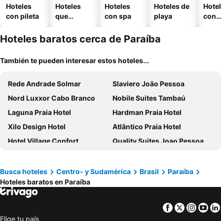
Hoteles
Hoteles
Hoteles
Hoteles de
Hote
con pileta
que
con spa
playa
con
aceptan
esta
mascotas
mien
Hoteles baratos cerca de Paraíba
También te pueden interesar estos hoteles...
Rede Andrade Solmar
Slaviero João Pessoa
Nord Luxxor Cabo Branco
Nobile Suites Tambaú
Laguna Praia Hotel
Hardman Praia Hotel
Xilo Design Hotel
Atlântico Praia Hotel
Hotel Village Confort
Quality Suites Joao Pessoa
Nord Luxxor Sapucaia
Icon Hotel By Welkom
Regiane Beach Pousada Hostel
BA'RA Hotel
Busca hoteles
Centro- y Sudamérica
Brasil
Paraíba
Hoteles baratos en Paraíba
Hotel Village Premium Joao Pessoa
Manaíra Hotel
Netuanah Praia Hotel
W Tambaú Apart Hotel
Facebook
Twitter
Insta
Yo
Oriental Praia Hotel
Numar Hotel
Elige tu país