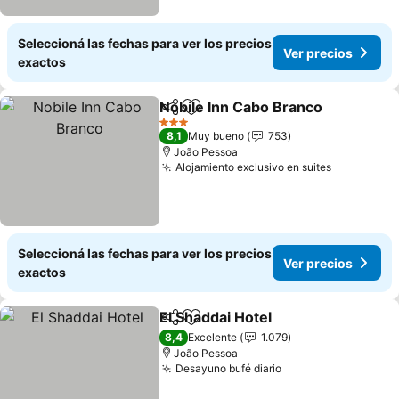
Seleccioná las fechas para ver los precios
Ver precios
exactos
Nobile Inn Cabo Branco
Compartir
Añadir a favoritos
Ve
3 Estrellas
8,1
Muy bueno
753
João Pessoa
Alojamiento exclusivo en suites
Ver preci
Seleccioná las fechas para ver los precios
Ver precios
exactos
El Shaddai Hotel
Compartir
Añadir a favoritos
Ver precio
8,4
Excelente
1.079
João Pessoa
Desayuno bufé diario
Ver precios