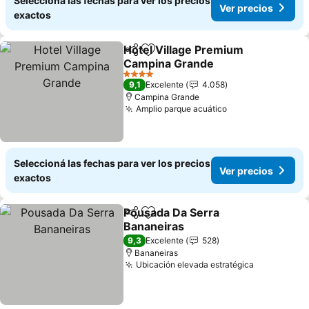
Seleccioná las fechas para ver los precios
Ver precios
exactos
Hotel Village Premium
Compartir
Añadir a favoritos
Campina Grande
Ver precios
4 Estrellas
9,1
Excelente
4.058
Campina Grande
Amplio parque acuático
Ver precios
Seleccioná las fechas para ver los precios
Ver precios
exactos
Pousada Da Serra
Compartir
Añadir a favoritos
Bananeiras
Ver precios
9,3
Excelente
528
Bananeiras
Ubicación elevada estratégica
Ver precio