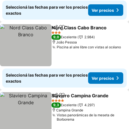
Seleccioná las fechas para ver los precios
Ver precios
exactos
Nord Class Cabo Branco
Compartir
Añadir a favoritos
V
3 Estrellas
9,0
Excelente
2.984
João Pessoa
Piscina al aire libre con vistas al océano
Ver
Seleccioná las fechas para ver los precios
Ver precios
exactos
Slaviero Campina Grande
Compartir
Añadir a favoritos
4 Estrellas
9,3
Excelente
4.297
Campina Grande
Vistas panorámicas de la meseta de
Borborema