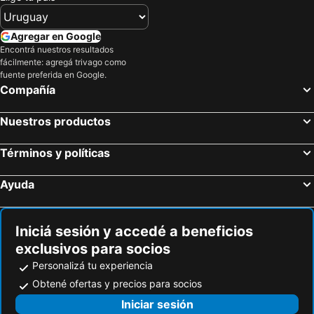
Hotel Village Premium Campina Grande
Slaviero Campina Grande
Nobile Inn Cabo Branco
Hotel do Mar Tambaú
Agregar en Google
Nord Easy Connect
Littoral Tambaú Flat
Encontrá nuestros resultados
fácilmente: agregá trivago como
ibis Joao Pessoa
Hotel Pousada Atlântica
fuente preferida en Google.
Compañía
Hotel Corais de Tambau
Miramar Na Praia
El Aram Beach & Convention
Kastel Jampa Hotel
Nuestros productos
Serra Golfe
Hotel Pousada Tamandaré
João Pessoa Hplus Beach
Val Atlantic Hotel
Términos y políticas
Pousada Villamor Nudista Liberal Adult Only
Place2You Hotel by Welkom
Ayuda
Iniciá sesión y accedé a beneficios
exclusivos para socios
Personalizá tu experiencia
Obtené ofertas y precios para socios
Iniciar sesión