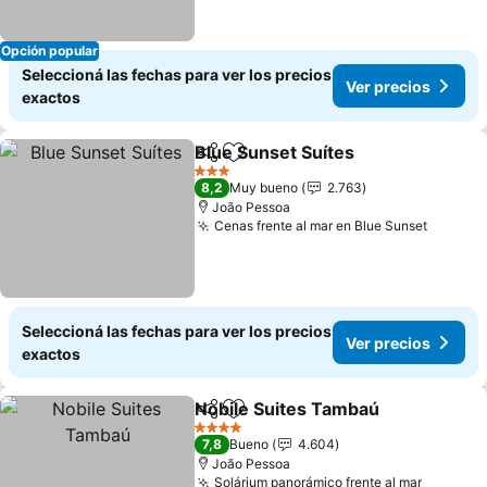
Opción popular
Seleccioná las fechas para ver los precios
Ver precios
exactos
Blue Sunset Suítes
Compartir
Añadir a favoritos
Ver pre
3 Estrellas
8,2
Muy bueno
2.763
João Pessoa
Cenas frente al mar en Blue Sunset
Ver pre
Seleccioná las fechas para ver los precios
Ver precios
exactos
Nobile Suites Tambaú
Compartir
Añadir a favoritos
Ver 
4 Estrellas
7,8
Bueno
4.604
João Pessoa
Solárium panorámico frente al mar
Ver pre