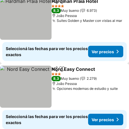
Hardman Praia Hotel
Compartir
Añadir a favoritos
Ver p
4 Estrellas
8,3
Muy bueno
6.973
João Pessoa
Suites Golden y Master con vistas al mar
Ver
Seleccioná las fechas para ver los precios
Ver precios
exactos
Nord Easy Connect
Compartir
Añadir a favoritos
Ver pre
3 Estrellas
8,3
Muy bueno
2.279
João Pessoa
Opciones modernas de estudio y suite
Ver p
Seleccioná las fechas para ver los precios
Ver precios
exactos