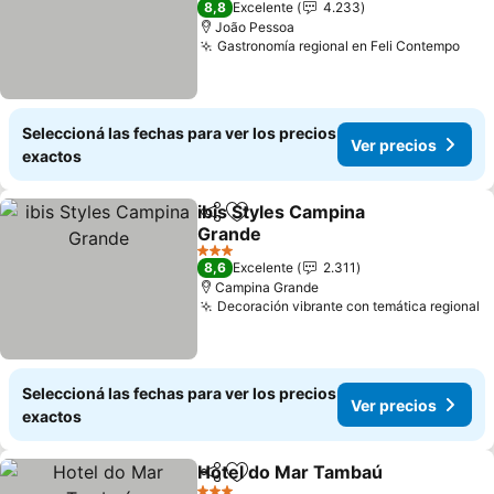
8,8
Excelente
4.233
João Pessoa
Gastronomía regional en Feli Contempo
Ver 
Seleccioná las fechas para ver los precios
Ver precios
exactos
ibis Styles Campina
Compartir
Añadir a favoritos
Grande
Ver precios
3 Estrellas
8,6
Excelente
2.311
Campina Grande
Decoración vibrante con temática regional
V
Seleccioná las fechas para ver los precios
Ver precios
exactos
Hotel do Mar Tambaú
Compartir
Añadir a favoritos
Ver 