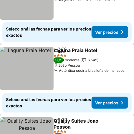
Ver prec
Seleccioná las fechas para ver los precios
Ver precios
exactos
Laguna Praia Hotel
Compartir
Añadir a favoritos
Ver pre
4 Estrellas
9,2
Excelente
6.545
João Pessoa
Auténtica cocina brasileña de mariscos
Ver 
Seleccioná las fechas para ver los precios
Ver precios
exactos
Quality Suites Joao
Compartir
Añadir a favoritos
Pessoa
Ver precios
4 Estrellas