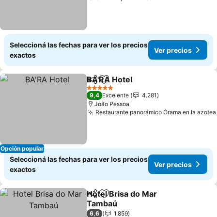
Seleccioná las fechas para ver los precios
Ver precios
exactos
BA'RA Hotel
Compartir
Añadir a favoritos
Ver precios
5 Estrellas
9,4
Excelente
4.281
João Pessoa
Restaurante panorámico Órama en la azotea
Opción popular
Seleccioná las fechas para ver los precios
Ver precios
exactos
Hotel Brisa do Mar
Compartir
Añadir a favoritos
Tambaú
Ver precios
6,6
1.859