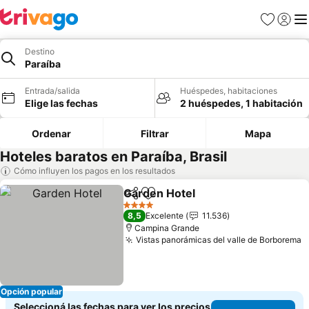
Favoritos
Iniciar 
Me
Destino
Paraíba
Entrada/salida
Huéspedes, habitaciones
Elige las fechas
2 huéspedes, 1 habitación
Ordenar
Filtrar
Mapa
Hoteles baratos en Paraíba, Brasil
Cómo influyen los pagos en los resultados
Garden Hotel
Compartir
Añadir a favoritos
Ver precios
4 Estrellas
8,5
Excelente
11.536
Campina Grande
Vistas panorámicas del valle de Borborema
V
Opción popular
Seleccioná las fechas para ver los precios