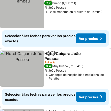
3 Estrellas
7,7
Bueno
2.711
João Pessoa
Base moderna en el distrito de Tambaú
Ver 
Seleccioná las fechas para ver los precios
Ver precios
exactos
Hotel Caiçara João
Compartir
Añadir a favoritos
Pessoa
Ver precios
4 Estrellas
8,4
Muy bueno
5.415
João Pessoa
Concepto de hospitalidad tradicional de
Paraíba
Seleccioná las fechas para ver los precios
Ver precios
exactos