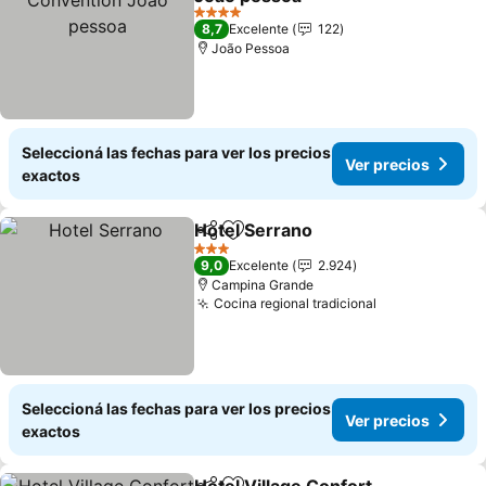
Ver precios
4 Estrellas
8,7
Excelente
122
João Pessoa
Seleccioná las fechas para ver los precios
Ver precios
exactos
Hotel Serrano
Compartir
Añadir a favoritos
Ver precios
3 Estrellas
9,0
Excelente
2.924
Campina Grande
Cocina regional tradicional
Ver precios
Seleccioná las fechas para ver los precios
Ver precios
exactos