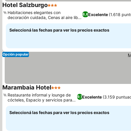
Hotel Salzburgo
3 Estrellas
Habitaciones elegantes con
Excelente
(1.618 punt
8,6
decoración cuidada, Cenas al aire libre
en el restaurante
Seleccioná las fechas para ver los precios exactos
Opción popular
Marambaia Hotel
3 Estrellas
Restaurante informal y lounge de
Excelente
(3.159 puntua
9,1
cócteles, Espacio y servicios para
familias
Seleccioná las fechas para ver los precios exactos