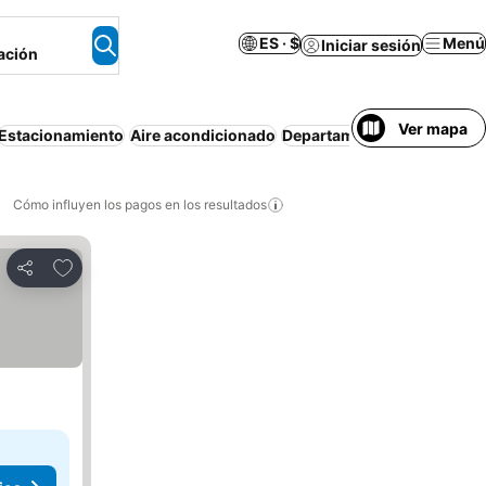
ES · $
Menú
Iniciar sesión
ación
Ver mapa
Estacionamiento
Aire acondicionado
Departamento equipado
Re
Cómo influyen los pagos en los resultados
Añadir a favoritos
Compartir