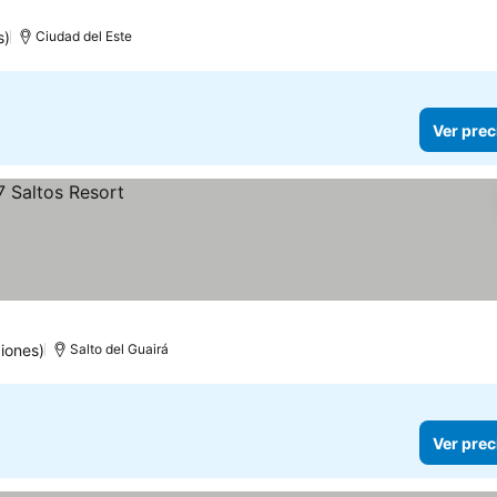
s)
Ciudad del Este
Ver prec
iones)
Salto del Guairá
Ver prec