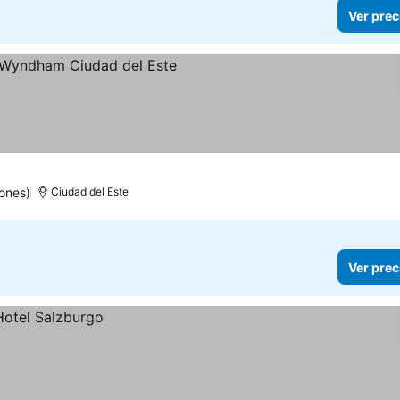
Ver prec
s
ones)
Ciudad del Este
Ver prec