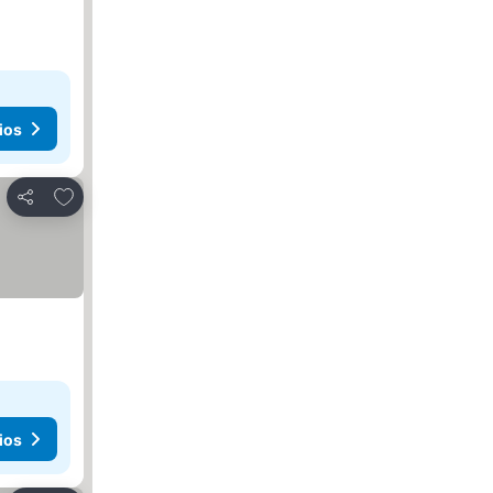
ios
Añadir a favoritos
Compartir
ios