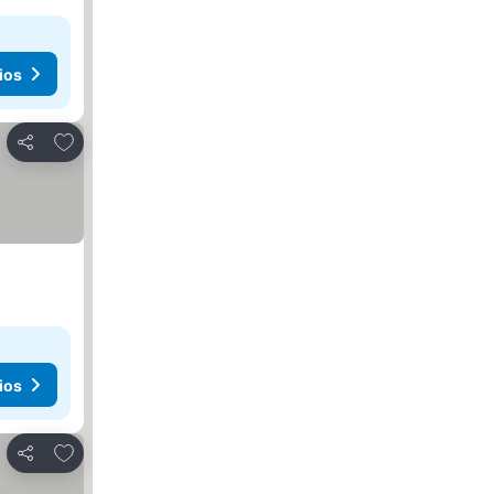
ios
Añadir a favoritos
Compartir
ios
Añadir a favoritos
Compartir