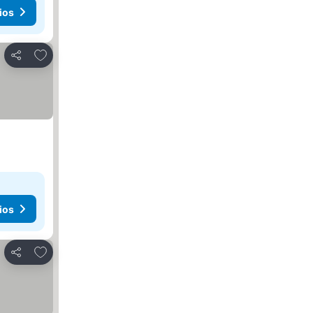
ios
Añadir a favoritos
Compartir
ios
Añadir a favoritos
Compartir