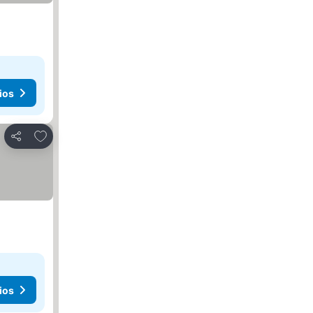
ios
Añadir a favoritos
Compartir
ios