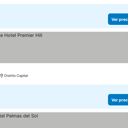
Ver prec
Distrito Capital
Ver prec