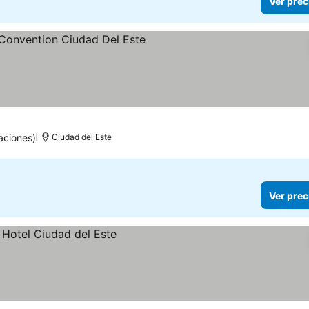
Ver prec
ellas
aciones)
Ciudad del Este
Ver prec