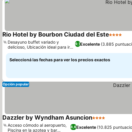
Rio Hotel by Bourbon Ciudad del Este
4 Estrellas
Desayuno buffet variado y
Excelente
(3.885 puntuac
9,1
delicioso, Ubicación ideal para ir
de compras
Seleccioná las fechas para ver los precios exactos
Opción popular
Dazzler by Wyndham Asuncion
4 Estrellas
Acceso cómodo al aeropuerto,
Excelente
(10.825 puntuaci
8,6
Piscina en la azotea y bar