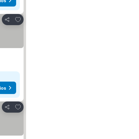
ios
Añadir a favoritos
Compartir
ios
Añadir a favoritos
Compartir