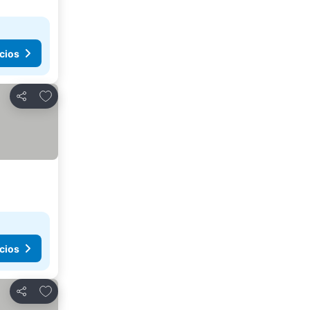
cios
Añadir a favoritos
Compartir
cios
Añadir a favoritos
Compartir