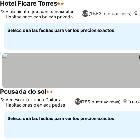
Hotel Ficare Torres
2 Estrellas
Ver precios
Alojamiento que admite mascotas,
(1.552 puntuaciones)
6,9
Habitaciones con balcón privado
Ver precios
Seleccioná las fechas para ver los precios exactos
Pousada do sol
2 Estrellas
Ver precios
Acceso a la laguna Guitarra,
(785 puntuaciones)
7,4
Torres,
Habitaciones bien equipadas
Ver precios
Seleccioná las fechas para ver los precios exactos