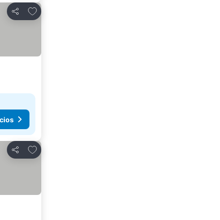
Añadir a favoritos
Compartir
cios
Añadir a favoritos
Compartir