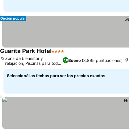
Opción popular
Guarita Park Hotel
4 Estrellas
Ver precios
Zona de bienestar y
Bueno
(3.895 puntuaciones)
7,8
relajación, Piscinas para todo
Ver precios
el año
Seleccioná las fechas para ver los precios exactos