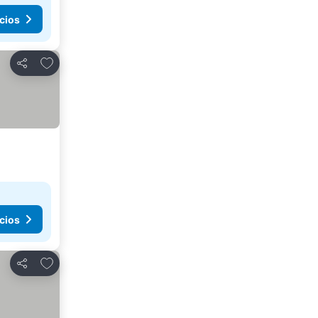
cios
Añadir a favoritos
Compartir
cios
Añadir a favoritos
Compartir