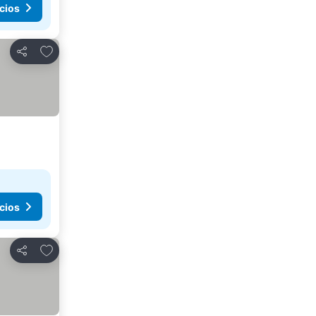
cios
Añadir a favoritos
Compartir
cios
Añadir a favoritos
Compartir