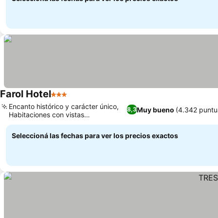
Farol Hotel
3 Estrellas
Ver precios
Encanto histórico y carácter único,
Muy bueno
(4.342 puntu
8,3
Habitaciones con vistas
Ver precios
panorámicas al mar
Seleccioná las fechas para ver los precios exactos