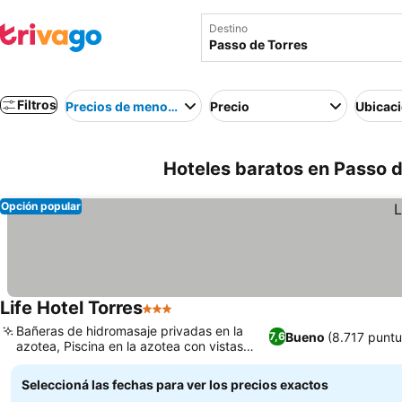
Destino
Filtros
Precios de menor a mayor
Precio
Ubicac
Hoteles baratos en Passo de
Opción popular
Life Hotel Torres
3 Estrellas
Ver precios
Bañeras de hidromasaje privadas en la
Bueno
(8.717 puntu
7,6
azotea, Piscina en la azotea con vistas
Ver precios
panorámicas
Seleccioná las fechas para ver los precios exactos