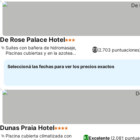
De Rose Palace Hotel
3 Estrellas
Ver precios
Suites con bañera de hidromasaje,
(2.703 puntuaciones
7,1
Piscinas cubiertas y en la azotea
Ver precios
climatizadas
Seleccioná las fechas para ver los precios exactos
Dunas Praia Hotel
4 Estrellas
Ver precios
Piscina cubierta climatizada con
Excelente
(2.081 puntua
9,1