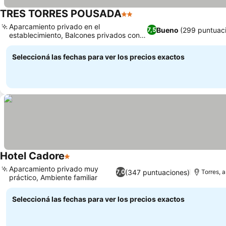
TRES TORRES POUSADA
2 Estrellas
Ver precios
Aparcamiento privado en el
Bueno
(299 puntuac
7,5
establecimiento, Balcones privados con
Ver precios
vistas a la ciudad
Seleccioná las fechas para ver los precios exactos
Hotel Cadore
1 Estrellas
Ver precios
Aparcamiento privado muy
(347 puntuaciones)
7,0
Torres, 
práctico, Ambiente familiar
Ver precios
Seleccioná las fechas para ver los precios exactos