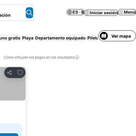
ES · $
Menú
Iniciar sesión
ación
Ver mapa
no gratis
Playa
Departamento equipado
Pileta cubierta
Piscina
Cómo influyen los pagos en los resultados
Añadir a favoritos
Compartir