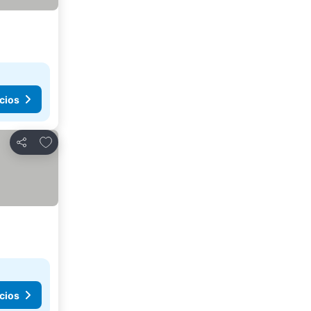
cios
Añadir a favoritos
Compartir
cios