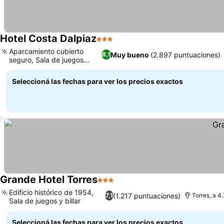
Hotel Costa Dalpiaz
3 Estrellas
Ver precios
Aparcamiento cubierto
Muy bueno
(2.897 puntuaciones)
8,1
seguro, Sala de juegos
Ver precios
familiar
Seleccioná las fechas para ver los precios exactos
Grande Hotel Torres
3 Estrellas
Ver precios
Edificio histórico de 1954,
(1.217 puntuaciones)
7,1
Torres, a 4
Sala de juegos y billar
Ver precios
Seleccioná las fechas para ver los precios exactos