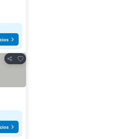
cios
Añadir a favoritos
Compartir
cios