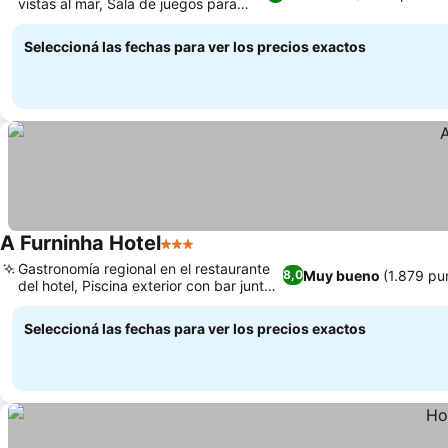
vistas al mar, Sala de juegos para
Ver precios
entretenerte
Seleccioná las fechas para ver los precios exactos
A Furninha Hotel
3 Estrellas
Ver precios
Gastronomía regional en el restaurante
Muy bueno
(1.879 pu
8,0
del hotel, Piscina exterior con bar junto
Ver precios
a la piscina
Seleccioná las fechas para ver los precios exactos