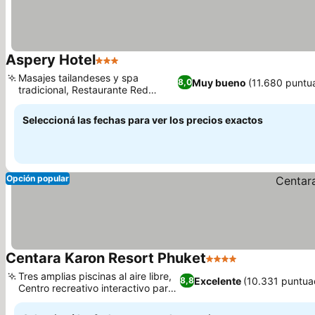
Aspery Hotel
3 Estrellas
Masajes tailandeses y spa
Muy bueno
(11.680 puntu
8,0
tradicional, Restaurante Red
Peppers y terraza
Seleccioná las fechas para ver los precios exactos
Opción popular
Centara Karon Resort Phuket
4 Estrellas
Tres amplias piscinas al aire libre,
Excelente
(10.331 puntua
8,8
Centro recreativo interactivo para
niños