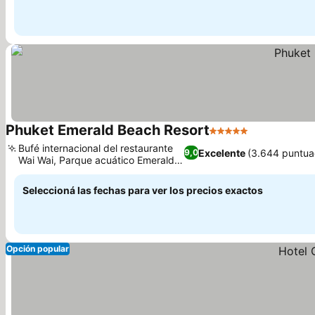
Phuket Emerald Beach Resort
5 Estrellas
Bufé internacional del restaurante
Excelente
(3.644 puntua
9,0
Wai Wai, Parque acuático Emerald
Splash
Seleccioná las fechas para ver los precios exactos
Opción popular