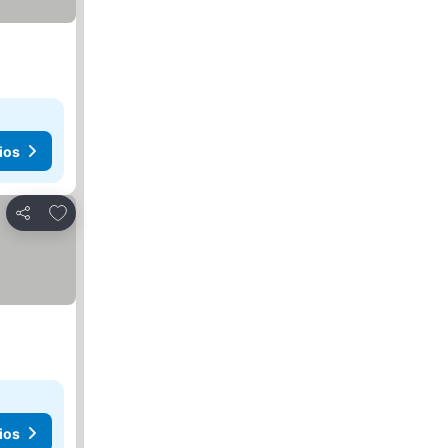
ios
Añadir a favoritos
Compartir
ios