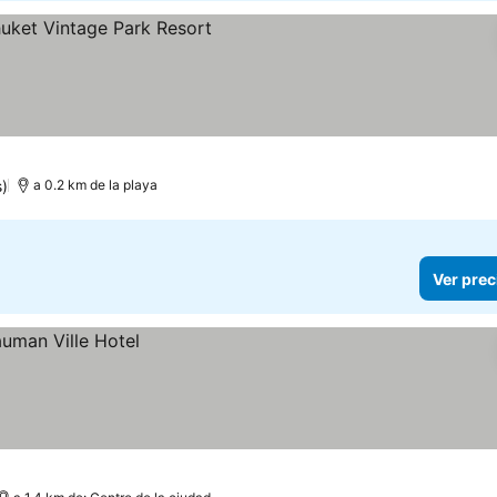
s)
a 0.2 km de la playa
Ver prec