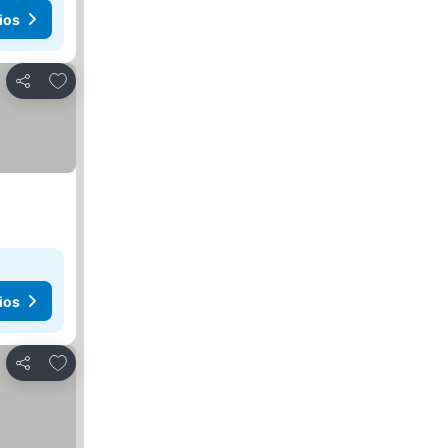
ios
Añadir a favoritos
Compartir
ios
Añadir a favoritos
Compartir