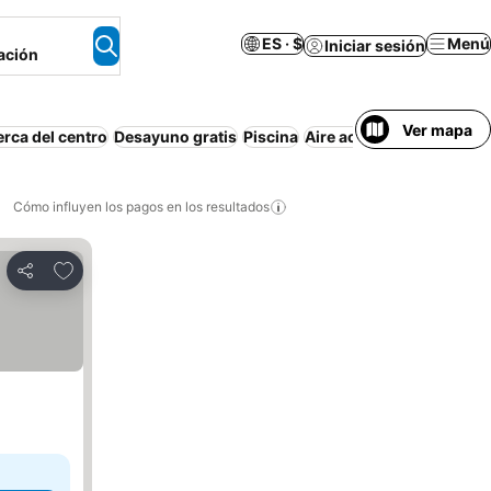
ES · $
Menú
Iniciar sesión
ación
Ver mapa
rca del centro
Desayuno gratis
Piscina
Aire acondicionado
Play
Cómo influyen los pagos en los resultados
Añadir a favoritos
Compartir