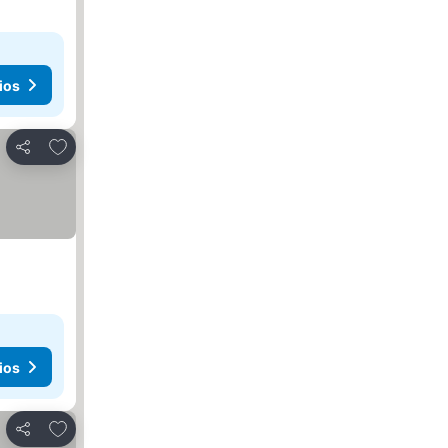
ios
Añadir a favoritos
Compartir
ios
Añadir a favoritos
Compartir