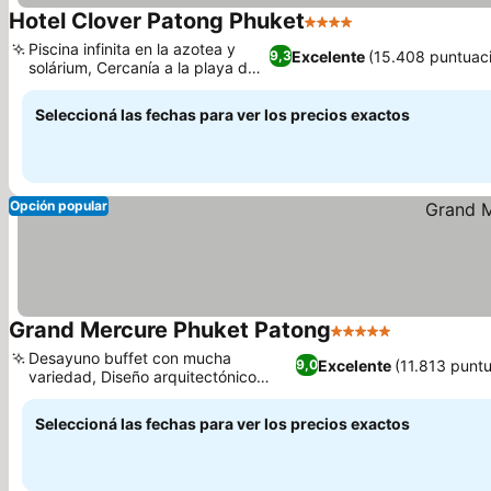
Hotel Clover Patong Phuket
4 Estrellas
Piscina infinita en la azotea y
Excelente
(15.408 puntuac
9,3
solárium, Cercanía a la playa de
Patong
Seleccioná las fechas para ver los precios exactos
Opción popular
Grand Mercure Phuket Patong
5 Estrellas
Desayuno buffet con mucha
Excelente
(11.813 punt
9,0
variedad, Diseño arquitectónico
tailandés moderno
Seleccioná las fechas para ver los precios exactos