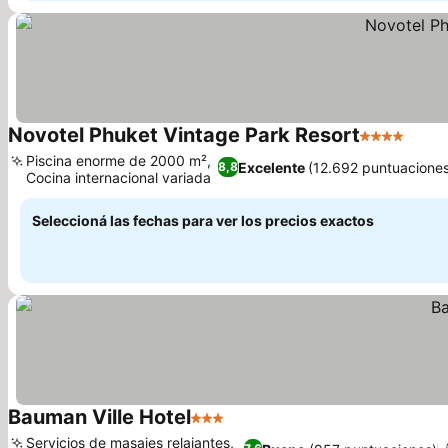
Novotel Phuket Vintage Park Resort
4 Estrellas
Piscina enorme de 2000 m²,
Excelente
(12.692 puntuacione
8,8
Cocina internacional variada
Seleccioná las fechas para ver los precios exactos
Bauman Ville Hotel
3 Estrellas
Servicios de masajes relajantes,