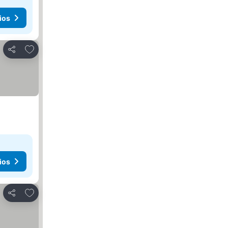
ios
Añadir a favoritos
Compartir
ios
Añadir a favoritos
Compartir