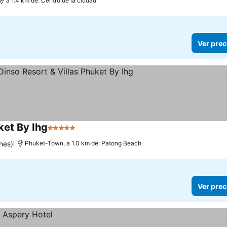
a 1.4 km de: Centro de la ciudad
Ver prec
ket By Ihg
5 Estrellas
nes)
Phuket-Town, a 1.0 km de: Patong Beach
Ver prec