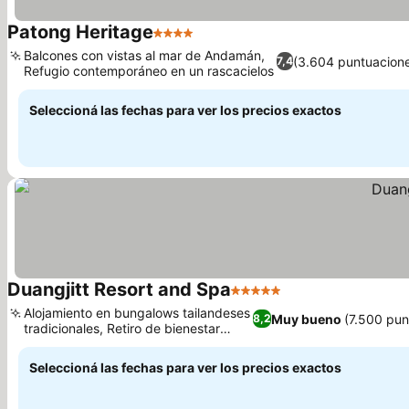
Patong Heritage
4 Estrellas
Balcones con vistas al mar de Andamán,
(3.604 puntuacion
7,4
Refugio contemporáneo en un rascacielos
Seleccioná las fechas para ver los precios exactos
Duangjitt Resort and Spa
5 Estrellas
Alojamiento en bungalows tailandeses
Muy bueno
(7.500 pun
8,2
tradicionales, Retiro de bienestar
Wimarn Spa
Seleccioná las fechas para ver los precios exactos