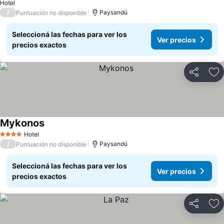
Hotel
/
Paysandú
Puntuación no disponible
Seleccioná las fechas para ver los
Ver precios
precios exactos
Compartir
Añ
Mykonos
Ver precios
Hotel
4 Estrellas
/
Paysandú
Puntuación no disponible
Seleccioná las fechas para ver los
Ver precios
precios exactos
Compartir
Añ