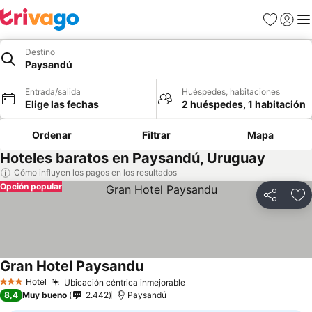
Favoritos
Iniciar 
Me
Destino
Paysandú
Entrada/salida
Huéspedes, habitaciones
Elige las fechas
2 huéspedes, 1 habitación
Ordenar
Filtrar
Mapa
Hoteles baratos en Paysandú, Uruguay
Cómo influyen los pagos en los resultados
Opción popular
Compartir
Añ
Gran Hotel Paysandu
Ver precios
Hotel
Ubicación céntrica inmejorable
Ver precios
3 Estrellas
8,4
Muy bueno
2.442
Paysandú