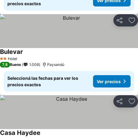
Ver precios
precios exactos
Compartir
Añ
Bulevar
Ver precios
Hotel
2 Estrellas
7,8
Bueno
1.006
Paysandú
Seleccioná las fechas para ver los
Ver precios
precios exactos
Compartir
Añ
Casa Haydee
Ver precios