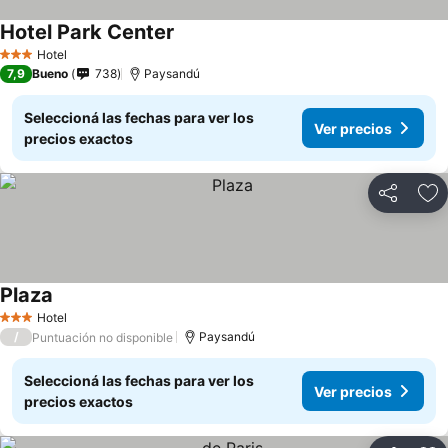
Hotel Park Center
Ver precios
Hotel
3 Estrellas
7,9
Bueno
738
Paysandú
Seleccioná las fechas para ver los
Ver precios
precios exactos
Compartir
Añ
Plaza
Ver precios
Hotel
3 Estrellas
/
Paysandú
Puntuación no disponible
Seleccioná las fechas para ver los
Ver precios
precios exactos