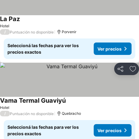
La Paz
Ver precios
Hotel
/
Porvenir
Puntuación no disponible
Seleccioná las fechas para ver los
Ver precios
precios exactos
Compartir
Añ
Vama Termal Guaviyú
Ver precios
Hotel
/
Quebracho
Puntuación no disponible
Seleccioná las fechas para ver los
Ver precios
precios exactos