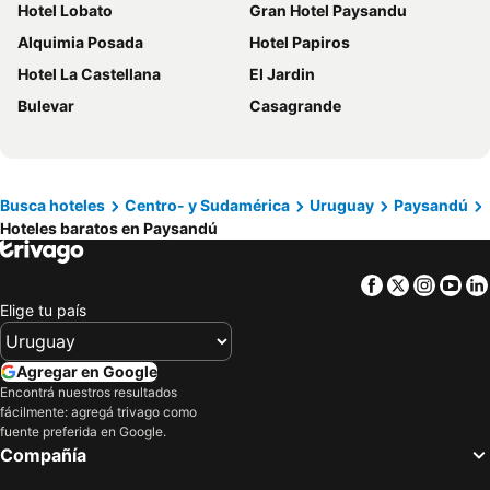
Hotel Lobato
Gran Hotel Paysandu
Alquimia Posada
Hotel Papiros
Hotel La Castellana
El Jardin
Bulevar
Casagrande
Busca hoteles
Centro- y Sudamérica
Uruguay
Paysandú
Hoteles baratos en Paysandú
Facebook
Twitter
Insta
Yo
Elige tu país
Agregar en Google
Encontrá nuestros resultados
fácilmente: agregá trivago como
fuente preferida en Google.
Compañía