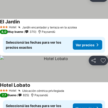
El Jardin
Ver precios
Hotel
Jardín encantador y terraza en la azotea
Ver precios
3 Estrellas
8,0
Muy bueno
370
Paysandú
Seleccioná las fechas para ver los
Ver precios
precios exactos
Compartir
Añ
Hotel Lobato
Ver precios
Hotel
Ubicación céntrica privilegiada
Ver precios
3 Estrellas
7,7
Bueno
825
Paysandú
Seleccioná las fechas para ver los