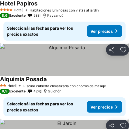
Hotel Papiros
Ver precios
Hotel
Habitaciones luminosas con vistas al jardín
Ver precios
4 Estrellas
8,6
Excelente
588
Paysandú
Seleccioná las fechas para ver los
Ver precios
precios exactos
Compartir
Añ
Alquimia Posada
Ver precios
Hotel
Piscina cubierta climatizada con chorros de masaje
Ver precio
2 Estrellas
8,9
Excelente
424
Guichón
Seleccioná las fechas para ver los
Ver precios
precios exactos
Compartir
Añ