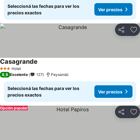
Seleccioná las fechas para ver los
Ver precios
precios exactos
Compartir
Añ
Casagrande
Ver precios
Hotel
3 Estrellas
8,8
Excelente
127
Paysandú
Seleccioná las fechas para ver los
Ver precios
precios exactos
Opción popular
Compartir
Añ