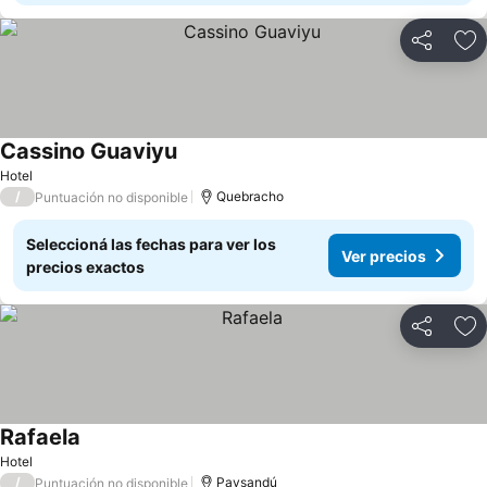
Compartir
Añ
Cassino Guaviyu
Ver precios
Hotel
/
Quebracho
Puntuación no disponible
Seleccioná las fechas para ver los
Ver precios
precios exactos
Compartir
Añ
Rafaela
Ver precios
Hotel
/
Paysandú
Puntuación no disponible