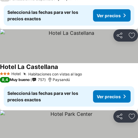
Seleccioná las fechas para ver los
Ver precios
precios exactos
Compartir
Añ
Hotel La Castellana
Ver precios
Hotel
Habitaciones con vistas al lago
Ver precios
3 Estrellas
8,4
Muy bueno
757
Paysandú
Seleccioná las fechas para ver los
Ver precios
precios exactos
Compartir
Añ