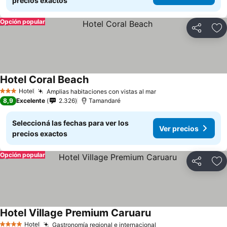
precios exactos
Opción popular
Compartir
Añ
Hotel Coral Beach
Hotel
Amplias habitaciones con vistas al mar
3 Estrellas
8,9
Excelente
2.326
Tamandaré
Seleccioná las fechas para ver los
Ver precios
precios exactos
Opción popular
Compartir
Añ
Hotel Village Premium Caruaru
Hotel
Gastronomía regional e internacional