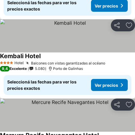
Seleccioná las fechas para ver los
Ver precios
precios exactos
Compartir
Añ
Kembali Hotel
Hotel
Balcones con vistas garantizadas al océano
4 Estrellas
9,4
Excelente
5.080
Porto de Galinhas
Seleccioná las fechas para ver los
Ver precios
precios exactos
Compartir
Añ