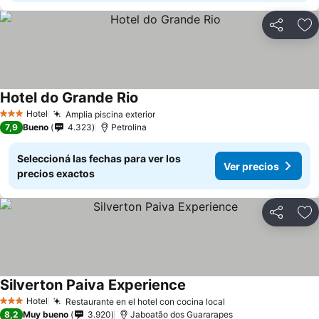
Compartir
Añ
Hotel do Grande Rio
Hotel
Amplia piscina exterior
3 Estrellas
7,9
Bueno
4.323
Petrolina
Seleccioná las fechas para ver los
Ver precios
precios exactos
Compartir
Añ
Silverton Paiva Experience
Hotel
Restaurante en el hotel con cocina local
3 Estrellas
8,2
Muy bueno
3.920
Jaboatão dos Guararapes