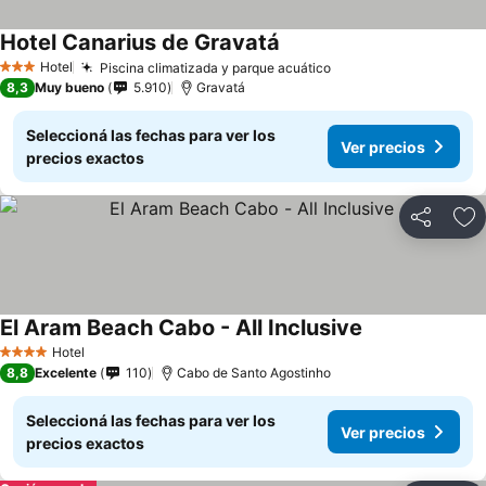
Hotel Canarius de Gravatá
Hotel
Piscina climatizada y parque acuático
3 Estrellas
8,3
Muy bueno
5.910
Gravatá
Seleccioná las fechas para ver los
Ver precios
precios exactos
Compartir
Añ
El Aram Beach Cabo - All Inclusive
Hotel
4 Estrellas
8,8
Excelente
110
Cabo de Santo Agostinho
Seleccioná las fechas para ver los
Ver precios
precios exactos