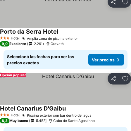
Compartir
Añ
Porto da Serra Hotel
Hotel
Amplia zona de piscina exterior
3 Estrellas
9,0
Excelente
2.261
Gravatá
Seleccioná las fechas para ver los
Ver precios
precios exactos
Opción popular
Compartir
Añ
Hotel Canarius D'Gaibu
Hotel
Piscina exterior con bar dentro del agua
3 Estrellas
8,3
Muy bueno
5.452
Cabo de Santo Agostinho