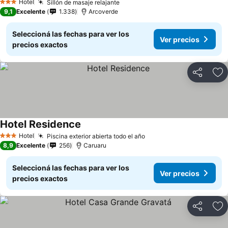
Hotel
Sillón de masaje relajante
3 Estrellas
9,1
Excelente
1.338
Arcoverde
Seleccioná las fechas para ver los
Ver precios
precios exactos
Compartir
Añ
Hotel Residence
Hotel
Piscina exterior abierta todo el año
3 Estrellas
8,9
Excelente
256
Caruaru
Seleccioná las fechas para ver los
Ver precios
precios exactos
Compartir
Añ