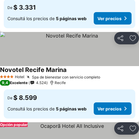
$ 3.331
De
Consultá los precios de
5 páginas web
Ver precios
Compartir
Añ
Novotel Recife Marina
Hotel
Spa de bienestar con servicio completo
4 Estrellas
9,4
Excelente
4.524
Recife
$ 8.599
De
Consultá los precios de
5 páginas web
Ver precios
Opción popular
Compartir
Añ