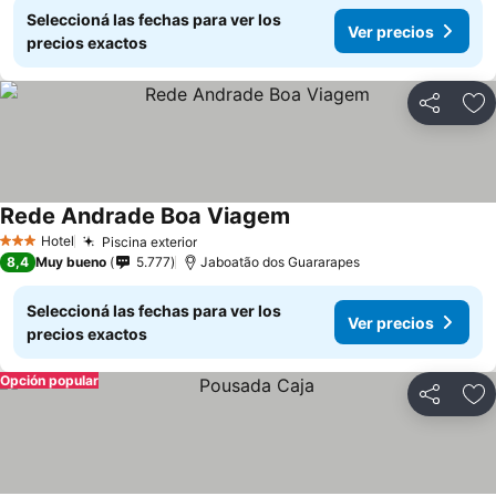
Seleccioná las fechas para ver los
Ver precios
precios exactos
Compartir
Añ
Rede Andrade Boa Viagem
Hotel
Piscina exterior
3 Estrellas
8,4
Muy bueno
5.777
Jaboatão dos Guararapes
Seleccioná las fechas para ver los
Ver precios
precios exactos
Opción popular
Compartir
Añ