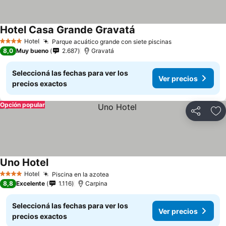
Hotel Casa Grande Gravatá
Hotel
Parque acuático grande con siete piscinas
4 Estrellas
8,0
Muy bueno
2.687
Gravatá
Seleccioná las fechas para ver los
Ver precios
precios exactos
Opción popular
Compartir
Añ
Uno Hotel
Hotel
Piscina en la azotea
4 Estrellas
8,8
Excelente
1.116
Carpina
Seleccioná las fechas para ver los
Ver precios
precios exactos