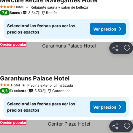
Mercure Recife Navegantes Hotel
Hotel
Relajante sauna y salón de belleza
4 Estrellas
7,6
Bueno
3.647
Recife
Seleccioná las fechas para ver los
Ver precios
precios exactos
Opción popular
Compartir
Añ
Garanhuns Palace Hotel
Hotel
Piscina exterior climatizada
3 Estrellas
8,6
Excelente
3.532
Garanhuns
Seleccioná las fechas para ver los
Ver precios
precios exactos
Opción popular
Compartir
Añ