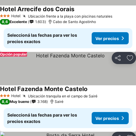
Hotel Arrecife dos Corais
Hotel
Ubicación frente a la playa con piscinas naturales
3 Estrellas
8,6
Excelente
1.603
Cabo de Santo Agostinho
Seleccioná las fechas para ver los
Ver precios
precios exactos
Opción popular
Compartir
Añ
Hotel Fazenda Monte Castelo
Hotel
Ubicación tranquila en el campo de Sairé
3 Estrellas
8,4
Muy bueno
3.168
Sairé
Seleccioná las fechas para ver los
Ver precios
precios exactos