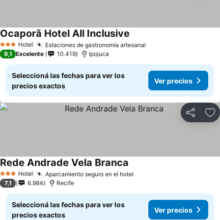
Ocaporã Hotel All Inclusive
Hotel
Estaciones de gastronomía artesanal
3 Estrellas
9,1
Excelente
10.419
Ipojuca
Seleccioná las fechas para ver los
Ver precios
precios exactos
Compartir
Añ
Rede Andrade Vela Branca
Hotel
Aparcamiento seguro en el hotel
3 Estrellas
7,1
6.984
Recife
Seleccioná las fechas para ver los
Ver precios
precios exactos