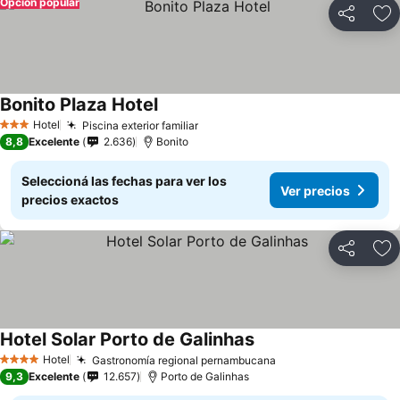
Opción popular
Compartir
Añ
Bonito Plaza Hotel
Hotel
Piscina exterior familiar
3 Estrellas
8,8
Excelente
2.636
Bonito
Seleccioná las fechas para ver los
Ver precios
precios exactos
Compartir
Añ
Hotel Solar Porto de Galinhas
Hotel
Gastronomía regional pernambucana
4 Estrellas
9,3
Excelente
12.657
Porto de Galinhas