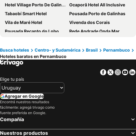
Hotel Village Porto De Galinhas
Ocaporã Hotel All Inclusive
Tabaobí Smart Hotel
Pousada Porto de Galinhas
Vila de Maré Hotel
Vivenda dos Corais
Pousada Recanto do Lobo
Rede Andrade Onda Mar
Atlântico Sul Hotel
Pousada Porto Dangola
Easy Porto Hotel
Pousada da Vivi
Busca hoteles
Centro- y Sudamérica
Brasil
Pernambuco
Hoteles baratos en Pernambuco
Rede Andrade Vela Branca
Pousada das Oliveiras
Dan Inn Mar - Grande Recife
Radisson Hotel Recife
Facebook
Twitter
Insta
Yo
Flat 2 quartos Resort Marulhos Porto de Galinhas C401
Muro Alto Marupiara Flats
Elige tu país
Pousada Villa Nelayan - Antiga Bella Mar
Beach Class Convention By Mai
Mar Hotel Conventions
Rede Andrade LG Inn
Agregar en Google
Porto Star Prime By AFT
Pousada Maraoka
Encontrá nuestros resultados
fácilmente: agregá trivago como
Espaço Viana
Anauí Pousada
fuente preferida en Google.
Compañía
Hotel Atlante Plaza
Pousada Pérola do Porto
Pousada Boldro Home
Marante Plaza Hotel
Nuestros productos