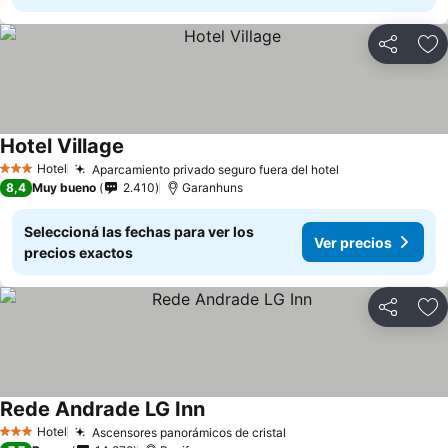
Compartir
Añ
Hotel Village
Hotel
Aparcamiento privado seguro fuera del hotel
3 Estrellas
8,4
Muy bueno
2.410
Garanhuns
Seleccioná las fechas para ver los
Ver precios
precios exactos
Compartir
Añ
Rede Andrade LG Inn
Hotel
Ascensores panorámicos de cristal
3 Estrellas