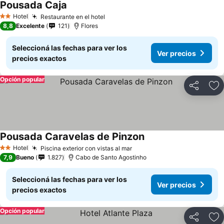
Pousada Caja
Hotel
Restaurante en el hotel
2 Estrellas
8,8
Excelente
121
Flores
Seleccioná las fechas para ver los
Ver precios
precios exactos
Opción popular
Compartir
Añ
Pousada Caravelas de Pinzon
Hotel
Piscina exterior con vistas al mar
2 Estrellas
7,9
Bueno
1.827
Cabo de Santo Agostinho
Seleccioná las fechas para ver los
Ver precios
precios exactos
Opción popular
Compartir
Añ