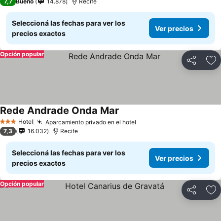
7,7
Bueno
14.878
Recife
Seleccioná las fechas para ver los
Ver precios
precios exactos
Opción popular
Compartir
Añ
Rede Andrade Onda Mar
Hotel
Aparcamiento privado en el hotel
3 Estrellas
7,3
16.032
Recife
Seleccioná las fechas para ver los
Ver precios
precios exactos
Opción popular
Compartir
Añ