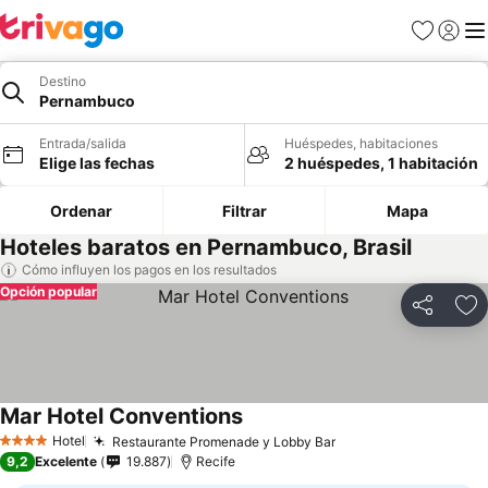
Favoritos
Iniciar 
Me
Destino
Pernambuco
Entrada/salida
Huéspedes, habitaciones
Elige las fechas
2 huéspedes, 1 habitación
Ordenar
Filtrar
Mapa
Hoteles baratos en Pernambuco, Brasil
Cómo influyen los pagos en los resultados
Opción popular
Compartir
Añ
Mar Hotel Conventions
Hotel
Restaurante Promenade y Lobby Bar
4 Estrellas
9,2
Excelente
19.887
Recife