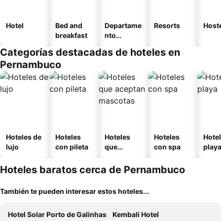
Hotel
Bed and
Departame
Resorts
Host
breakfast
nto
equipado
Categorías destacadas de hoteles en
Pernambuco
Hoteles de
Hoteles
Hoteles
Hoteles
Hotel
lujo
con pileta
que
con spa
play
aceptan
mascotas
Hoteles baratos cerca de Pernambuco
También te pueden interesar estos hoteles...
Hotel Solar Porto de Galinhas
Kembali Hotel