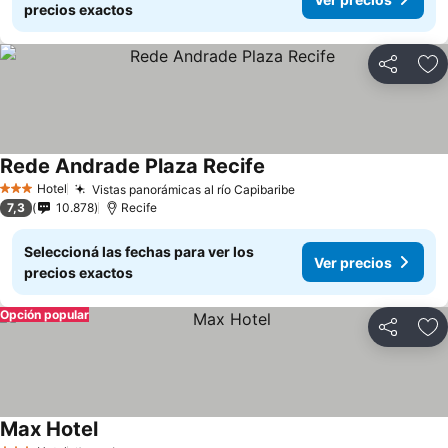
precios exactos
Compartir
Añ
Rede Andrade Plaza Recife
Hotel
Vistas panorámicas al río Capibaribe
3 Estrellas
7,3
10.878
Recife
Seleccioná las fechas para ver los
Ver precios
precios exactos
Opción popular
Compartir
Añ
Max Hotel