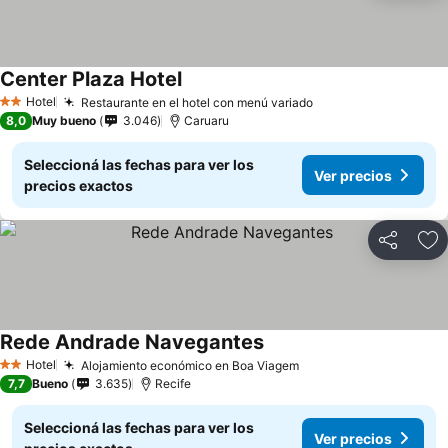
Center Plaza Hotel
Hotel
Restaurante en el hotel con menú variado
2 Estrellas
8,0
Muy bueno
3.046
Caruaru
Seleccioná las fechas para ver los
Ver precios
precios exactos
Compartir
Añ
Rede Andrade Navegantes
Hotel
Alojamiento económico en Boa Viagem
2 Estrellas
7,7
Bueno
3.635
Recife
Seleccioná las fechas para ver los
Ver precios