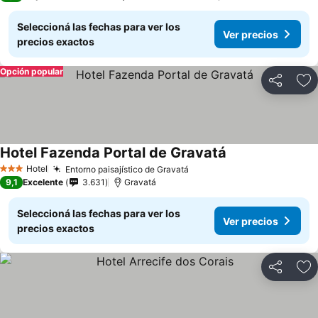
Seleccioná las fechas para ver los
Ver precios
precios exactos
Opción popular
Compartir
Añ
Hotel Fazenda Portal de Gravatá
Hotel
Entorno paisajístico de Gravatá
3 Estrellas
9,1
Excelente
3.631
Gravatá
Seleccioná las fechas para ver los
Ver precios
precios exactos
Compartir
Añ