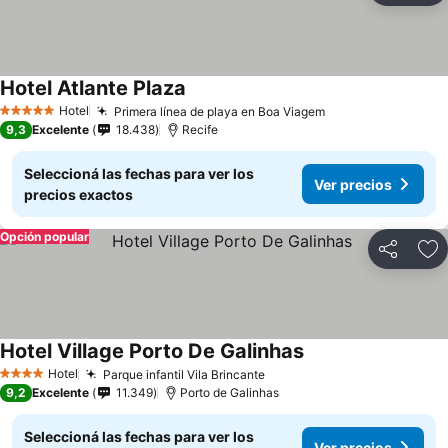
Hotel Atlante Plaza
Hotel
Primera línea de playa en Boa Viagem
5 Estrellas
9,3
Excelente
18.438
Recife
Seleccioná las fechas para ver los
Ver precios
precios exactos
Opción popular
Compartir
Añ
Hotel Village Porto De Galinhas
Hotel
Parque infantil Vila Brincante
4 Estrellas
9,2
Excelente
11.349
Porto de Galinhas
Seleccioná las fechas para ver los
Ver precios