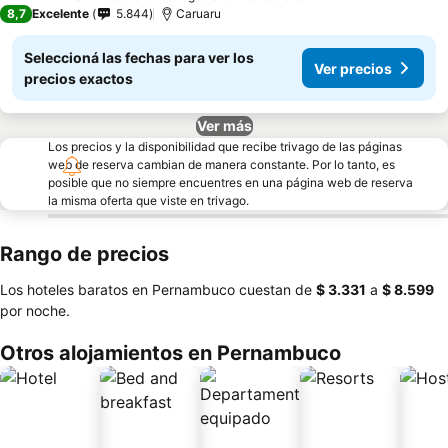
4 Estrellas
8,7
Excelente
5.844
Caruaru
Seleccioná las fechas para ver los
Ver precios
precios exactos
Ver más
Los precios y la disponibilidad que recibe trivago de las páginas
web de reserva cambian de manera constante. Por lo tanto, es
posible que no siempre encuentres en una página web de reserva
la misma oferta que viste en trivago.
Rango de precios
Los hoteles baratos en Pernambuco cuestan de
‎$ 3.331
a
‎$ 8.599
por noche.
Otros alojamientos en Pernambuco