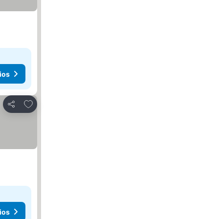
ios
Añadir a favoritos
Compartir
ios