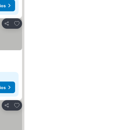
ios
Añadir a favoritos
Compartir
ios
Añadir a favoritos
Compartir