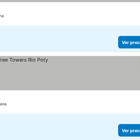
ina
Ver prec
sina
Ver prec