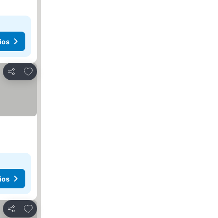
ios
Añadir a favoritos
Compartir
ios
Añadir a favoritos
Compartir