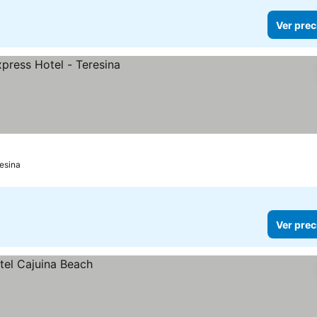
Ver prec
esina
Ver prec