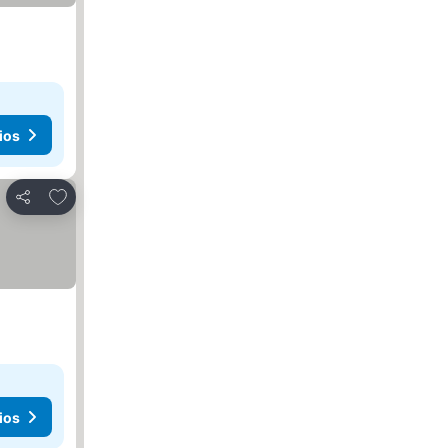
ios
Añadir a favoritos
Compartir
ios