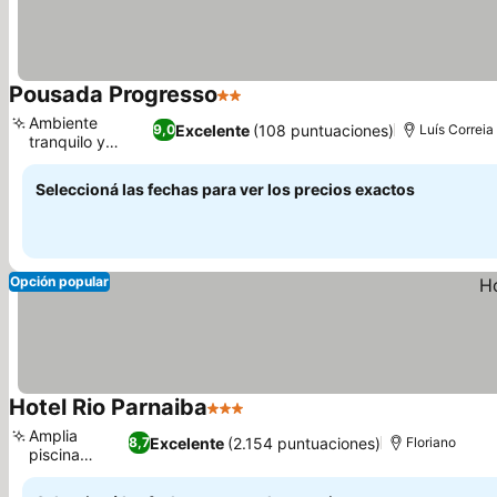
Pousada Progresso
2 Estrellas
Ambiente
Excelente
(108 puntuaciones)
9,0
Luís Correia
tranquilo y
familiar
Seleccioná las fechas para ver los precios exactos
Opción popular
Hotel Rio Parnaiba
3 Estrellas
Amplia
Excelente
(2.154 puntuaciones)
8,7
Floriano
piscina
exterior