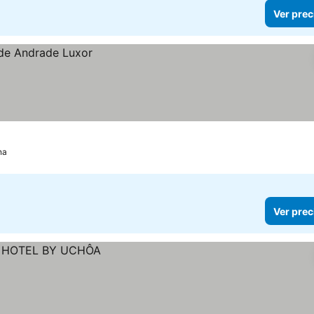
Ver prec
na
Ver prec