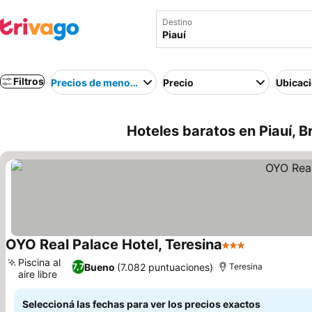
Destino
Filtros
Precios de menor a mayor
Precio
Ubicac
Hoteles baratos en Piauí, Br
OYO Real Palace Hotel, Teresina
3 Estrellas
Piscina al
Bueno
(7.082 puntuaciones)
7,7
Teresina
aire libre
Seleccioná las fechas para ver los precios exactos