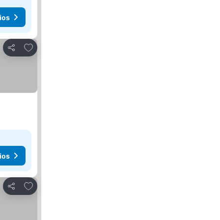
ios
Añadir a favoritos
Compartir
ios
Añadir a favoritos
Compartir