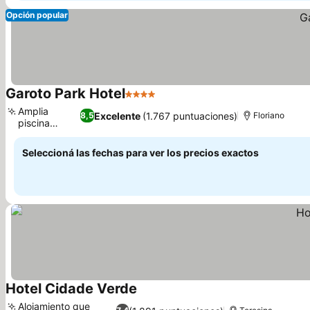
Opción popular
Garoto Park Hotel
4 Estrellas
Amplia
Excelente
(1.767 puntuaciones)
8,5
Floriano
piscina
exterior
Seleccioná las fechas para ver los precios exactos
Hotel Cidade Verde
Alojamiento que