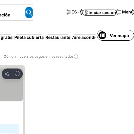
ES · $
Menú
Iniciar sesión
ación
Ver mapa
gratis
Pileta cubierta
Restaurante
Aire acondicionado
Piscina
W
Cómo influyen los pagos en los resultados
Añadir a favoritos
Compartir