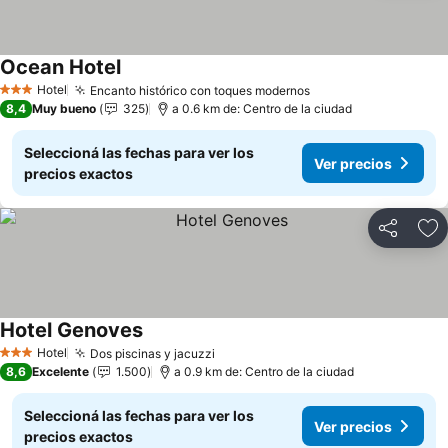
Ocean Hotel
Hotel
Encanto histórico con toques modernos
3 Estrellas
8,4
Muy bueno
325
a 0.6 km de: Centro de la ciudad
Seleccioná las fechas para ver los
Ver precios
precios exactos
Compartir
Añ
Hotel Genoves
Hotel
Dos piscinas y jacuzzi
3 Estrellas
8,6
Excelente
1.500
a 0.9 km de: Centro de la ciudad
Seleccioná las fechas para ver los
Ver precios
precios exactos