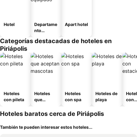
Hotel
Departame
Apart hotel
nto
equipado
Categorías destacadas de hoteles en
Piriápolis
Hoteles
Hoteles
Hoteles
Hoteles de
Hote
con pileta
que
con spa
playa
con
aceptan
esta
mascotas
mien
Hoteles baratos cerca de Piriápolis
También te pueden interesar estos hoteles...