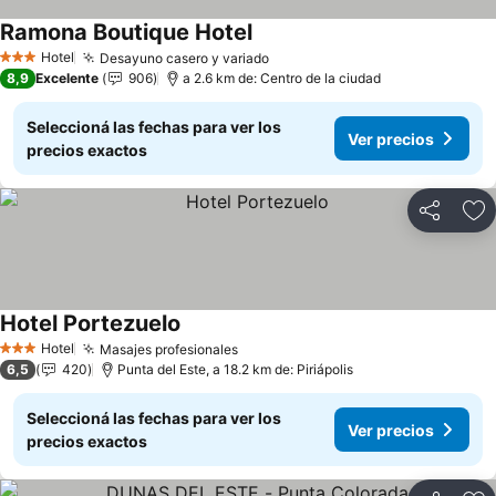
Ramona Boutique Hotel
Hotel
Desayuno casero y variado
3 Estrellas
8,9
Excelente
906
a 2.6 km de: Centro de la ciudad
Seleccioná las fechas para ver los
Ver precios
precios exactos
Compartir
Añ
Hotel Portezuelo
Hotel
Masajes profesionales
3 Estrellas
6,5
420
Punta del Este, a 18.2 km de: Piriápolis
Seleccioná las fechas para ver los
Ver precios
precios exactos