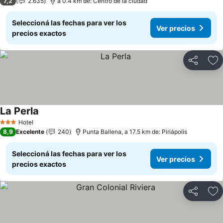
7,2
2.635
a 0.4 km de: Centro de la ciudad
Seleccioná las fechas para ver los
Ver precios
precios exactos
Compartir
Añ
La Perla
Hotel
3 Estrellas
8,9
Excelente
240
Punta Ballena, a 17.5 km de: Piriápolis
Seleccioná las fechas para ver los
Ver precios
precios exactos
Compartir
Añ