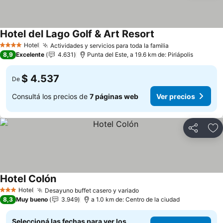
Hotel del Lago Golf & Art Resort
Hotel
Actividades y servicios para toda la familia
4 Estrellas
8,9
Excelente
4.631
Punta del Este, a 19.6 km de: Piriápolis
$ 4.537
De
Consultá los precios de
7 páginas web
Ver precios
Compartir
Añ
Hotel Colón
Hotel
Desayuno buffet casero y variado
3 Estrellas
8,3
Muy bueno
3.949
a 1.0 km de: Centro de la ciudad
Seleccioná las fechas para ver los