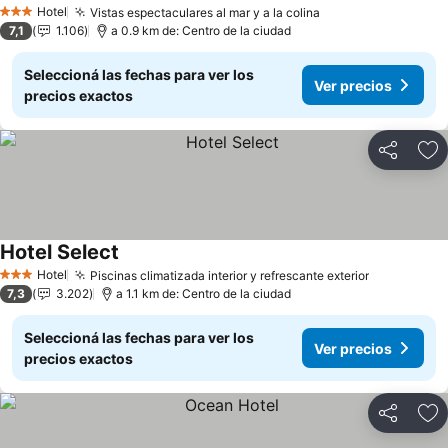
Hotel
Vistas espectaculares al mar y a la colina
3 Estrellas
7,1
1.106
a 0.9 km de: Centro de la ciudad
Seleccioná las fechas para ver los
Ver precios
precios exactos
Compartir
Añ
Hotel Select
Hotel
Piscinas climatizada interior y refrescante exterior
3 Estrellas
7,3
3.202
a 1.1 km de: Centro de la ciudad
Seleccioná las fechas para ver los
Ver precios
precios exactos
Compartir
Añ