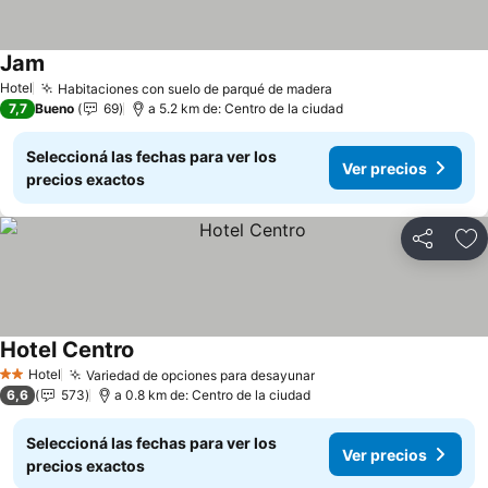
Jam
Hotel
Habitaciones con suelo de parqué de madera
7,7
Bueno
69
a 5.2 km de: Centro de la ciudad
Seleccioná las fechas para ver los
Ver precios
precios exactos
Compartir
Añ
Hotel Centro
Hotel
Variedad de opciones para desayunar
2 Estrellas
6,6
573
a 0.8 km de: Centro de la ciudad
Seleccioná las fechas para ver los
Ver precios
precios exactos