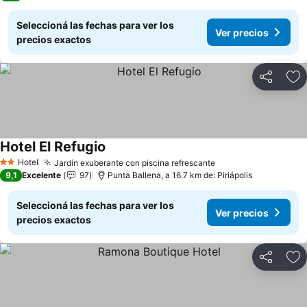
Seleccioná las fechas para ver los
Ver precios
precios exactos
Compartir
Añ
Hotel El Refugio
Hotel
Jardín exuberante con piscina refrescante
2 Estrellas
9,1
Excelente
97
Punta Ballena, a 16.7 km de: Piriápolis
Seleccioná las fechas para ver los
Ver precios
precios exactos
Compartir
Añ