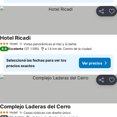
Compartir
Añ
Hotel Ricadi
Hotel
Vistas panorámicas al mar y la bahía
3 Estrellas
8,6
Excelente
1.595
a 1.4 km de: Centro de la ciudad
Seleccioná las fechas para ver los
Ver precios
precios exactos
Compartir
Añ
Complejo Laderas del Cerro
Hotel
Casas rústicas con diseño único
3 Estrellas