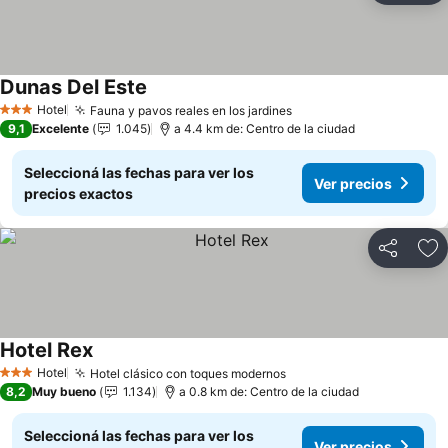
Dunas Del Este
Hotel
Fauna y pavos reales en los jardines
3 Estrellas
9,1
Excelente
1.045
a 4.4 km de: Centro de la ciudad
Seleccioná las fechas para ver los
Ver precios
precios exactos
Compartir
Añ
Hotel Rex
Hotel
Hotel clásico con toques modernos
3 Estrellas
8,2
Muy bueno
1.134
a 0.8 km de: Centro de la ciudad
Seleccioná las fechas para ver los
Ver precios