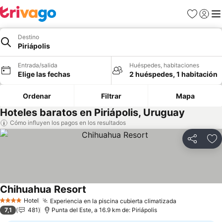
Favoritos
Iniciar 
Me
Destino
Piriápolis
Entrada/salida
Huéspedes, habitaciones
Elige las fechas
2 huéspedes, 1 habitación
Ordenar
Filtrar
Mapa
Hoteles baratos en Piriápolis, Uruguay
Cómo influyen los pagos en los resultados
Compartir
Añ
Chihuahua Resort
Hotel
Experiencia en la piscina cubierta climatizada
4 Estrellas
7,1
481
Punta del Este, a 16.9 km de: Piriápolis