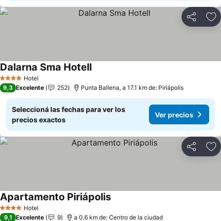
Compartir
Añ
Dalarna Sma Hotell
Hotel
4 Estrellas
9,3
Excelente
252
Punta Ballena, a 17.1 km de: Piriápolis
Seleccioná las fechas para ver los
Ver precios
precios exactos
Compartir
Añ
Apartamento Piriápolis
Hotel
4 Estrellas
9,1
Excelente
9
a 0.6 km de: Centro de la ciudad