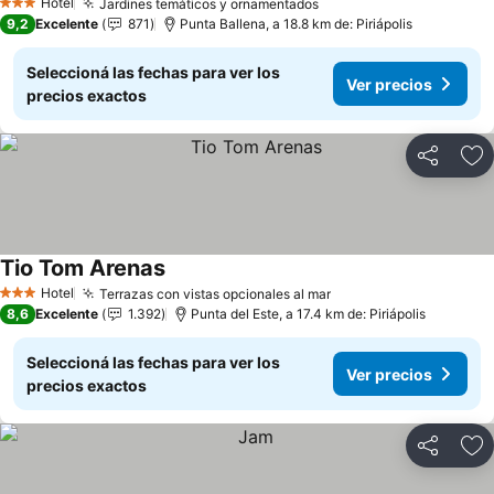
Hotel
Jardines temáticos y ornamentados
3 Estrellas
9,2
Excelente
871
Punta Ballena, a 18.8 km de: Piriápolis
Seleccioná las fechas para ver los
Ver precios
precios exactos
Compartir
Añ
Tio Tom Arenas
Hotel
Terrazas con vistas opcionales al mar
3 Estrellas
8,6
Excelente
1.392
Punta del Este, a 17.4 km de: Piriápolis
Seleccioná las fechas para ver los
Ver precios
precios exactos
Compartir
Añ