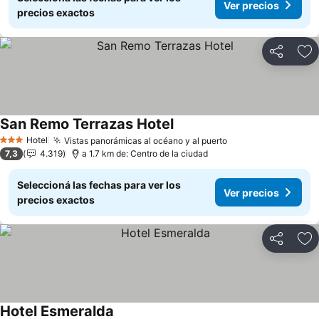
Ver precios
precios exactos
Compartir
Añ
San Remo Terrazas Hotel
Hotel
Vistas panorámicas al océano y al puerto
3 Estrellas
7,3
4.319
a 1.7 km de: Centro de la ciudad
Seleccioná las fechas para ver los
Ver precios
precios exactos
Compartir
Añ
Hotel Esmeralda