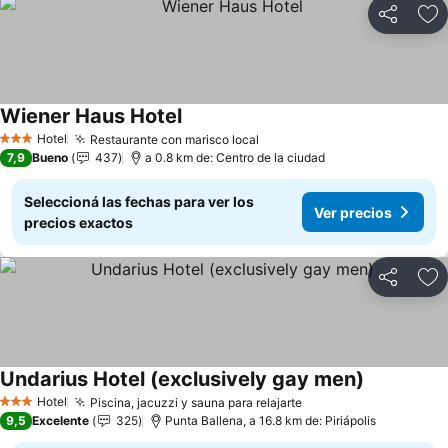
Compartir
Añ
Wiener Haus Hotel
Hotel
Restaurante con marisco local
3 Estrellas
7,9
Bueno
437
a 0.8 km de: Centro de la ciudad
Seleccioná las fechas para ver los
Ver precios
precios exactos
Compartir
Añ
Undarius Hotel (exclusively gay men)
Hotel
Piscina, jacuzzi y sauna para relajarte
3 Estrellas
9,5
Excelente
325
Punta Ballena, a 16.8 km de: Piriápolis