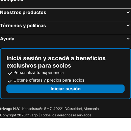
Puesta del Sol
Timbó
Hotel San Sebastián
Undarius Hotel (exclusively gay men)
Nuestros productos
Playa Chihuahua
Jam
Términos y políticas
Villa Toscana Boutique Hotel
DUNAS DEL ESTE - Punta Colorada
Dalarna Sma Hotell
Bosque Las Delfinas
Ayuda
Hotel Terraza del Mar
Domosdemar
Apartamento Piriápolis
Tio Tom Arenas
Iniciá sesión y accedé a beneficios
Hotel Del Parque
Hotel La Perla Domos
exclusivos para socios
Beaulieu
La Toscana
Personalizá tu experiencia
Apartamentos Premium Con Yacuzzi Dunas Del Este
Coriman Y Luz De Luna
Obtené ofertas y precios para socios
Praia Centro
Cabañas Del Potrero
Iniciar sesión
trivago N.V.
, Kesselstraße 5 – 7, 40221 Düsseldorf, Alemania
Copyright 2026 trivago | Todos los derechos reservados