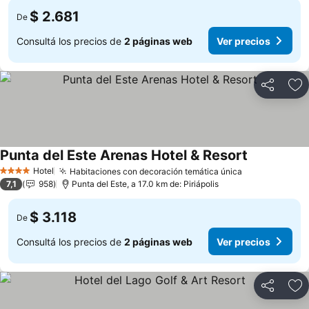
$ 2.681
De
Consultá los precios de
2 páginas web
Ver precios
Compartir
Añ
Punta del Este Arenas Hotel & Resort
Hotel
Habitaciones con decoración temática única
4 Estrellas
7,1
958
Punta del Este, a 17.0 km de: Piriápolis
$ 3.118
De
Consultá los precios de
2 páginas web
Ver precios
Compartir
Añ