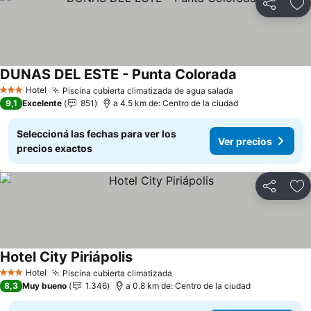
Compartir
Añ
DUNAS DEL ESTE - Punta Colorada
Hotel
Piscina cubierta climatizada de agua salada
3 Estrellas
9,1
Excelente
851
a 4.5 km de: Centro de la ciudad
Seleccioná las fechas para ver los
Ver precios
precios exactos
Compartir
Añ
Hotel City Piriápolis
Hotel
Piscina cubierta climatizada
3 Estrellas
8,3
Muy bueno
1.346
a 0.8 km de: Centro de la ciudad