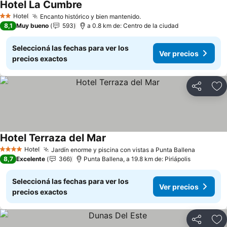
Hotel La Cumbre
Hotel
Encanto histórico y bien mantenido.
2 Estrellas
8,1
Muy bueno
593
a 0.8 km de: Centro de la ciudad
Seleccioná las fechas para ver los
Ver precios
precios exactos
Compartir
Añ
Hotel Terraza del Mar
Hotel
Jardín enorme y piscina con vistas a Punta Ballena
4 Estrellas
8,7
Excelente
366
Punta Ballena, a 19.8 km de: Piriápolis
Seleccioná las fechas para ver los
Ver precios
precios exactos
Compartir
Añ