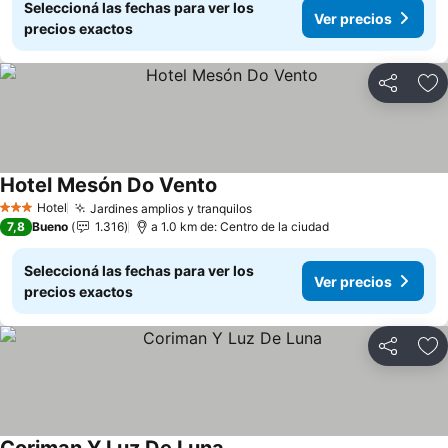
Seleccioná las fechas para ver los
Ver precios
precios exactos
Compartir
Añ
Hotel Mesón Do Vento
Hotel
Jardines amplios y tranquilos
3 Estrellas
7,8
Bueno
1.316
a 1.0 km de: Centro de la ciudad
Seleccioná las fechas para ver los
Ver precios
precios exactos
Compartir
Añ