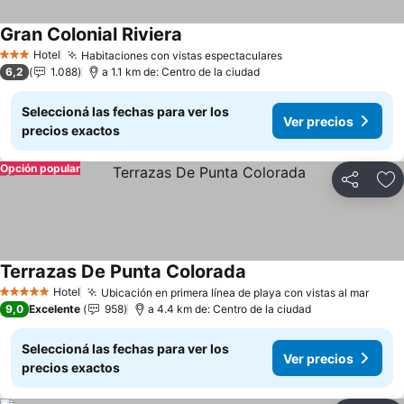
Gran Colonial Riviera
Hotel
Habitaciones con vistas espectaculares
3 Estrellas
6,2
1.088
a 1.1 km de: Centro de la ciudad
Seleccioná las fechas para ver los
Ver precios
precios exactos
Opción popular
Compartir
Añ
Terrazas De Punta Colorada
Hotel
Ubicación en primera línea de playa con vistas al mar
5 Estrellas
9,0
Excelente
958
a 4.4 km de: Centro de la ciudad
Seleccioná las fechas para ver los
Ver precios
precios exactos