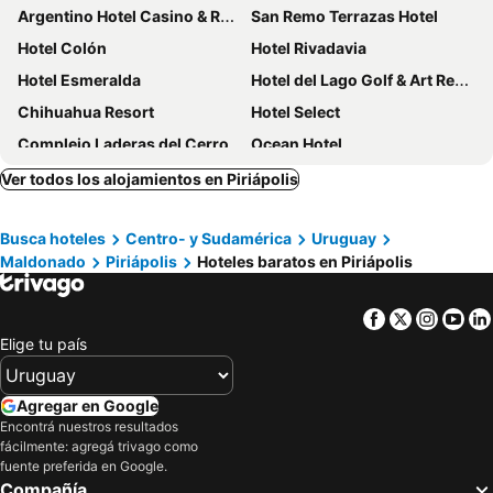
Argentino Hotel Casino & Resort
San Remo Terrazas Hotel
Hotel Colón
Hotel Rivadavia
Hotel Esmeralda
Hotel del Lago Golf & Art Resort
Chihuahua Resort
Hotel Select
Complejo Laderas del Cerro
Ocean Hotel
Hotel Centro
Punta del Este Arenas Hotel & Resort
Ver todos los alojamientos en Piriápolis
American
Gran Colonial Riviera
Busca hoteles
Centro- y Sudamérica
Uruguay
Wiener Haus Hotel
Hotel Genoves
Maldonado
Piriápolis
Hoteles baratos en Piriápolis
Hotel Ricadi
Hotel Tamariz
Hostería Miramar
Hotel Palace Piriápolis
Facebook
Twitter
Insta
Yo
Hotel Escorial
Hotel Rex
Elige tu país
Hotel Mar Y Arte Piriapolis
Hotel Portezuelo
Hotel City Piriápolis
Hotel La Cumbre
Agregar en Google
Encontrá nuestros resultados
Hotel Mesón Do Vento
Ramona Boutique Hotel
fácilmente: agregá trivago como
Terrazas De Punta Colorada
La Perla
fuente preferida en Google.
Compañía