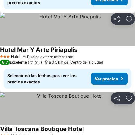
precios exactos
Compartir
Añ
Hotel Mar Y Arte Piriapolis
Hotel
Piscina exterior refrescante
3 Estrellas
8,7
Excelente
511
a 0.5 km de: Centro de la ciudad
Seleccioná las fechas para ver los
Ver precios
precios exactos
Compartir
Añ
Villa Toscana Boutique Hotel