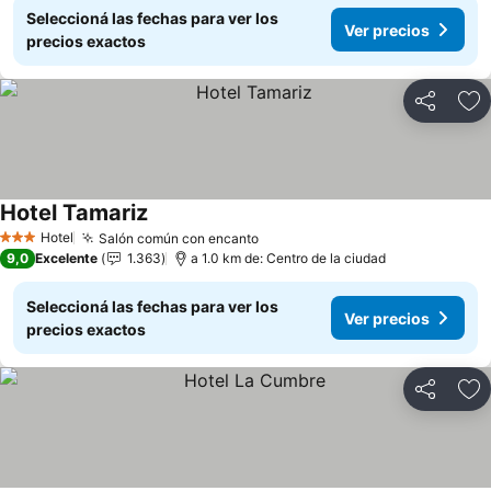
Seleccioná las fechas para ver los
Ver precios
precios exactos
Compartir
Añ
Hotel Tamariz
Hotel
Salón común con encanto
3 Estrellas
9,0
Excelente
1.363
a 1.0 km de: Centro de la ciudad
Seleccioná las fechas para ver los
Ver precios
precios exactos
Compartir
Añ