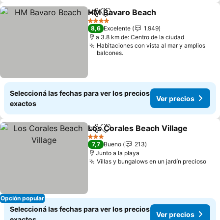
HM Bavaro Beach
Compartir
Añadir a favoritos
Ver prec
4 Estrellas
8,6
Excelente
1.949
a 3.8 km de: Centro de la ciudad
Habitaciones con vista al mar y amplios
balcones.
Seleccioná las fechas para ver los precios
Ver precios
exactos
Los Corales Beach Village
Compartir
Añadir a favoritos
3 Estrellas
7,7
Bueno
213
Junto a la playa
Villas y bungalows en un jardín precioso
Ver
Opción popular
Seleccioná las fechas para ver los precios
Ver precios
exactos