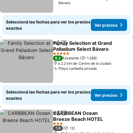
Bávaro
Seleccioná las fechas para ver los precios
Ver precios
exactos
Family Selection at Grand
Compartir
Añadir a favoritos
Palladium Select Bávaro
Ver precios
5 Estrellas
9,2
Excelente
1.268
a 2.2 km de: Centro de la ciudad
Playa caribeña privada
Ver precios
Seleccioná las fechas para ver los precios
Ver precios
exactos
CARIBBEAN Ocean
Compartir
Añadir a favoritos
Breeze Beach HOTEL
Ver precios
3 Estrellas
7,0
12