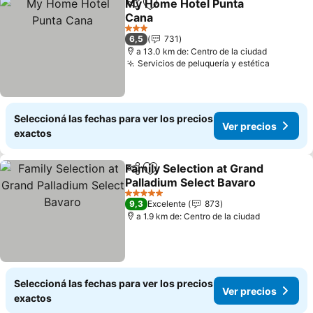
My Home Hotel Punta
Compartir
Añadir a favoritos
Cana
Ver precios
3 Estrellas
6,5
731
a 13.0 km de: Centro de la ciudad
Servicios de peluquería y estética
Ver prec
Seleccioná las fechas para ver los precios
Ver precios
exactos
Family Selection at Grand
Compartir
Añadir a favoritos
Palladium Select Bavaro
Ver precios
5 Estrellas
9,3
Excelente
873
a 1.9 km de: Centro de la ciudad
Seleccioná las fechas para ver los precios
Ver precios
exactos