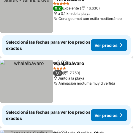
Ver precios
5 Estrellas
9,2
Excelente
16.630
a 0.1 km de la playa
Cena gourmet con estilo mediterráneo
Ver 
Seleccioná las fechas para ver los precios
Ver precios
exactos
whala!bávaro
Compartir
Añadir a favoritos
Ver precios
4 Estrellas
7,0
7.750
Junto a la playa
Animación nocturna muy divertida
Ver pre
Seleccioná las fechas para ver los precios
Ver precios
exactos