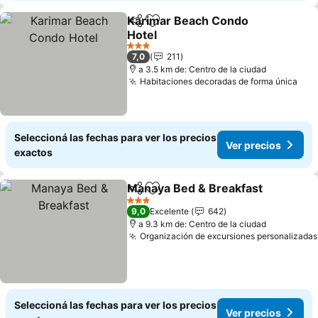
Karimar Beach Condo
Compartir
Añadir a favoritos
Hotel
Ver precios
3 Estrellas
7,0
211
a 3.5 km de: Centro de la ciudad
Habitaciones decoradas de forma única
Ver
Seleccioná las fechas para ver los precios
Ver precios
exactos
Manaya Bed & Breakfast
Compartir
Añadir a favoritos
V
3 Estrellas
9,0
Excelente
642
a 9.3 km de: Centro de la ciudad
Organización de excursiones personalizadas
Seleccioná las fechas para ver los precios
Ver precios