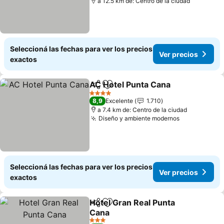
a 12.5 km de: Centro de la ciudad
Seleccioná las fechas para ver los precios
Ver precios
exactos
AC Hotel Punta Cana
Compartir
Añadir a favoritos
Ver p
4 Estrellas
8,9
Excelente
1.710
a 7.4 km de: Centro de la ciudad
Diseño y ambiente modernos
Ver precios
Seleccioná las fechas para ver los precios
Ver precios
exactos
Hotel Gran Real Punta
Compartir
Añadir a favoritos
Cana
Ver precios
3 Estrellas