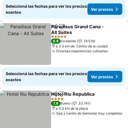
Seleccioná las fechas para ver los precios
Ver precios
exactos
Paradisus Grand Cana -
Compartir
Añadir a favoritos
All Suites
Ver precios
5 Estrellas
8,8
Excelente
19.519
a 3.3 km de: Centro de la ciudad
Diversas experiencias culinarias
Ver preci
Seleccioná las fechas para ver los precios
Ver precios
exactos
Hotel Riu Republica
Compartir
Añadir a favoritos
Ver pr
4 Estrellas
7,8
Bueno
33.741
a 0.4 km de la playa
Spa y centro de bienestar muy completos
Ve