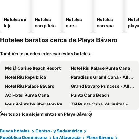
Hoteles de
Hoteles
Hoteles
Hoteles
Hotel
lujo
con pileta
que
con spa
play
aceptan
mascotas
Hoteles baratos cerca de Playa Bávaro
También te pueden interesar estos hoteles...
Meliá Caribe Beach Resort
Hotel Riu Palace Punta Cana
Hotel Riu Republica
Paradisus Grand Cana - All Suites
Hotel Riu Palace Bavaro
Grand Bavaro Princess - All Inclusive
AC Hotel Punta Cana
Punta Cana Beach
Four Points by Sheraton Puntacana
Zel Punta Cana, All Suites - All inclusive
whala!bávaro
whala!urban punta cana
Ver todos los alojamientos en Playa Bávaro
Hotel Faranda Single 1 Punta Cana - Adults Only
Los Corales Beach Village
Busca hoteles
Centro- y Sudamérica
Hotel Marimba Punta Cana
Hotel Riu Palace Macao
República Dominicana
La Altagracía
Playa Bávaro