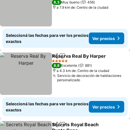
8,3
Muy bueno
456
a 7.9 km de: Centro de la ciudad
Seleccioná las fechas para ver los precios
Ver precios
exactos
Reserva Real By Harper
Compartir
Añadir a favoritos
Ve
5 Estrellas
8,8
Excelente
881
a 4.3 km de: Centro de la ciudad
Servicio de decoración de habitaciones
personalizado
Seleccioná las fechas para ver los precios
Ver precios
exactos
Secrets Royal Beach
Compartir
Añadir a favoritos