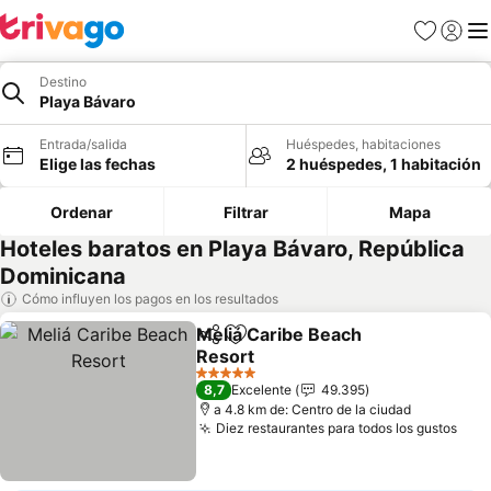
Favoritos
Iniciar 
Me
Destino
Playa Bávaro
Entrada/salida
Huéspedes, habitaciones
Elige las fechas
2 huéspedes, 1 habitación
Ordenar
Filtrar
Mapa
Hoteles baratos en Playa Bávaro, República
Dominicana
Cómo influyen los pagos en los resultados
Meliá Caribe Beach
Compartir
Añadir a favoritos
Resort
Ver precios
5 Estrellas
8,7
Excelente
49.395
a 4.8 km de: Centro de la ciudad
Diez restaurantes para todos los gustos
Ver 