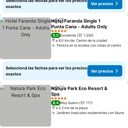
Seleccioná las fechas para ver los precios
Ver precios
exactos
Hotel Faranda Single 1
Compartir
Añadir a favoritos
Punta Cana - Adults Only
Ver precios
5 Estrellas
9,0
Excelente
1.392
a 8.0 km de: Centro de la ciudad
Terraza en la azotea con vistas al centro
Ver
Seleccioná las fechas para ver los precios
Ver precios
exactos
Natura Park Eco Resort &
Compartir
Añadir a favoritos
Spa
Ver precios
5 Estrellas
8,4
Muy bueno
117
a 0.2 km de la playa
Jardines tropicales exuberantes con fauna
V