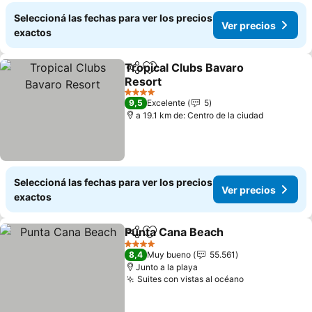
Seleccioná las fechas para ver los precios
Ver precios
exactos
Tropical Clubs Bavaro
Compartir
Añadir a favoritos
Resort
Ver precios
4 Estrellas
9,5
Excelente
5
a 19.1 km de: Centro de la ciudad
Seleccioná las fechas para ver los precios
Ver precios
exactos
Punta Cana Beach
Compartir
Añadir a favoritos
Ver prec
4 Estrellas
8,4
Muy bueno
55.561
Junto a la playa
Suites con vistas al océano
Ver precios