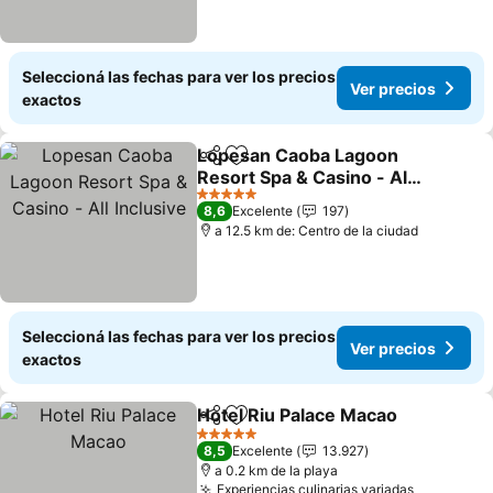
Seleccioná las fechas para ver los precios
Ver precios
exactos
Lopesan Caoba Lagoon
Compartir
Añadir a favoritos
Resort Spa & Casino - All
Inclusive
Ver precios
5 Estrellas
8,6
Excelente
197
a 12.5 km de: Centro de la ciudad
Seleccioná las fechas para ver los precios
Ver precios
exactos
Hotel Riu Palace Macao
Compartir
Añadir a favoritos
Ver
5 Estrellas
8,5
Excelente
13.927
a 0.2 km de la playa
Experiencias culinarias variadas