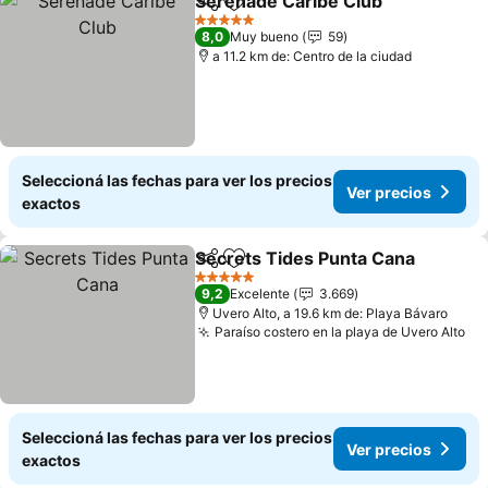
Serenade Caribe Club
Compartir
Añadir a favoritos
Ver 
5 Estrellas
8,0
Muy bueno
59
a 11.2 km de: Centro de la ciudad
Seleccioná las fechas para ver los precios
Ver precios
exactos
Secrets Tides Punta Cana
Compartir
Añadir a favoritos
5 Estrellas
9,2
Excelente
3.669
Uvero Alto, a 19.6 km de: Playa Bávaro
Paraíso costero en la playa de Uvero Alto
Ve
Seleccioná las fechas para ver los precios
Ver precios
exactos