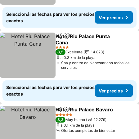
Seleccioná las fechas para ver los precios
Ver precios
exactos
Hotel Riu Palace Punta
Compartir
Añadir a favoritos
Cana
Ver precios
4 Estrellas
8,5
Excelente
14.823
a 0.3 km de la playa
Spa y centro de bienestar con todos los
servicios
Seleccioná las fechas para ver los precios
Ver precios
exactos
Hotel Riu Palace Bavaro
Compartir
Añadir a favoritos
Ve
5 Estrellas
8,3
Muy bueno
22.279
a 0.1 km de la playa
Ofertas completas de bienestar
Ver preci