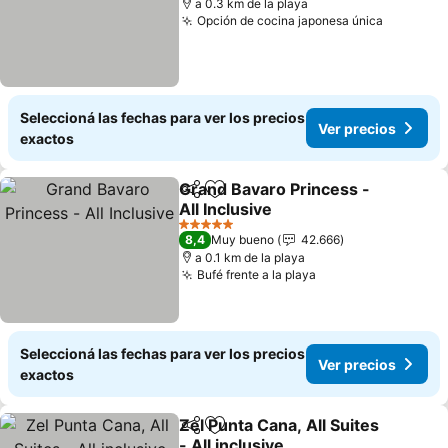
a 0.3 km de la playa
Opción de cocina japonesa única
Ver prec
Seleccioná las fechas para ver los precios
Ver precios
exactos
Grand Bavaro Princess -
Compartir
Añadir a favoritos
All Inclusive
Ver precios
5 Estrellas
8,4
Muy bueno
42.666
a 0.1 km de la playa
Bufé frente a la playa
Ver precios
Seleccioná las fechas para ver los precios
Ver precios
exactos
Zel Punta Cana, All Suites
Compartir
Añadir a favoritos
- All inclusive