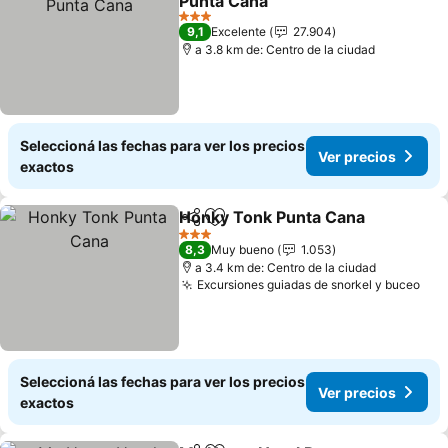
Punta Cana
Ver precios
3 Estrellas
9,1
Excelente
27.904
a 3.8 km de: Centro de la ciudad
Seleccioná las fechas para ver los precios
Ver precios
exactos
Honky Tonk Punta Cana
Compartir
Añadir a favoritos
Ve
3 Estrellas
8,3
Muy bueno
1.053
a 3.4 km de: Centro de la ciudad
Excursiones guiadas de snorkel y buceo
Ver
Seleccioná las fechas para ver los precios
Ver precios
exactos