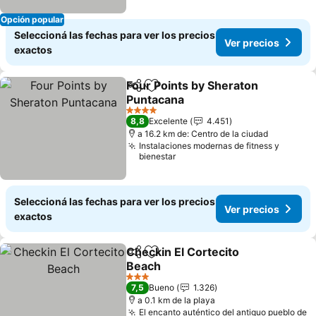
Opción popular
Seleccioná las fechas para ver los precios
Ver precios
exactos
Four Points by Sheraton
Compartir
Añadir a favoritos
Puntacana
Ver precios
4 Estrellas
8,8
Excelente
4.451
a 16.2 km de: Centro de la ciudad
Instalaciones modernas de fitness y
bienestar
Seleccioná las fechas para ver los precios
Ver precios
exactos
Checkin El Cortecito
Compartir
Añadir a favoritos
Beach
Ver precios
3 Estrellas
7,5
Bueno
1.326
a 0.1 km de la playa
El encanto auténtico del antiguo pueblo de