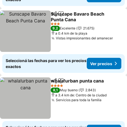
Sunscape Bavaro Beach
Compartir
Añadir a favoritos
Punta Cana
Ver precios
3 Estrellas
9,2
Excelente
21.675
a 0.4 km de la playa
Vistas impresionantes del amanecer
Ver pr
Seleccioná las fechas para ver los precios
Ver precios
exactos
whala!urban punta cana
Compartir
Añadir a favoritos
Ve
4 Estrellas
8,1
Muy bueno
2.843
a 3.4 km de: Centro de la ciudad
Servicios para toda la familia
Ver precios