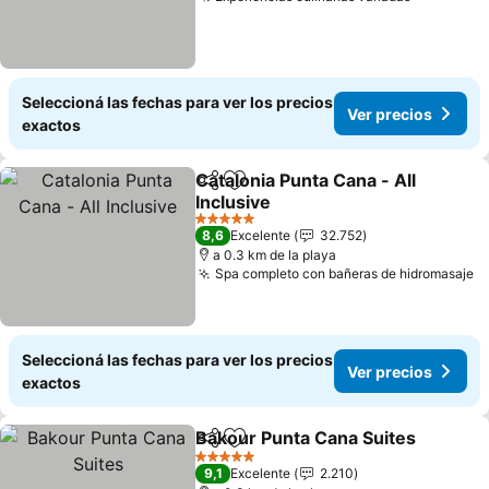
Ver preci
Seleccioná las fechas para ver los precios
Ver precios
exactos
Catalonia Punta Cana - All
Compartir
Añadir a favoritos
Inclusive
Ver precios
5 Estrellas
8,6
Excelente
32.752
a 0.3 km de la playa
Spa completo con bañeras de hidromasaje
V
Seleccioná las fechas para ver los precios
Ver precios
exactos
Bakour Punta Cana Suites
Compartir
Añadir a favoritos
5 Estrellas
9,1
Excelente
2.210