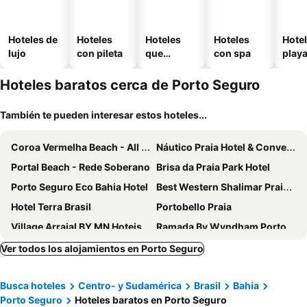
Hoteles de
Hoteles
Hoteles
Hoteles
Hotel
lujo
con pileta
que
con spa
play
aceptan
mascotas
Hoteles baratos cerca de Porto Seguro
También te pueden interesar estos hoteles...
Coroa Vermelha Beach - All Inclusive
Náutico Praia Hotel & Convention Center
Portal Beach - Rede Soberano
Brisa da Praia Park Hotel
Porto Seguro Eco Bahia Hotel
Best Western Shalimar Praia Hotel
Hotel Terra Brasil
Portobello Praia
Village Arraial BY MN Hoteis
Ramada By Wyndham Porto Seguro Praia
Arraial Bangalô Praia Hotel
Portal Ville - Rede Soberano
Ver todos los alojamientos en Porto Seguro
Sueds Plaza
Mar Paraíso Hotel
Busca hoteles
Centro- y Sudamérica
Brasil
Bahia
Hotel Espelho D'Água Arraial e Beach Club
Safira Praia Hotel
Porto Seguro
Hoteles baratos en Porto Seguro
Monte Pascoal Praia Hotel
Pousada Vilab