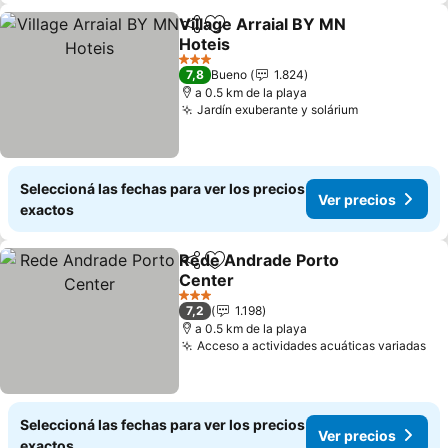
Village Arraial BY MN
Compartir
Añadir a favoritos
Hoteis
3 Estrellas
7,8
Bueno
1.824
a 0.5 km de la playa
Jardín exuberante y solárium
Seleccioná las fechas para ver los precios
Ver precios
exactos
Rede Andrade Porto
Compartir
Añadir a favoritos
Center
3 Estrellas
7,2
1.198
a 0.5 km de la playa
Acceso a actividades acuáticas variadas
Seleccioná las fechas para ver los precios
Ver precios
exactos