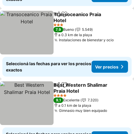
Transoceanico Praia
Compartir
Añadir a favoritos
Hotel
3 Estrellas
7,9
Bueno
5.549
a 0.3 km de la playa
Instalaciones de bienestar y ocio
Seleccioná las fechas para ver los precios
Ver precios
exactos
Best Western Shalimar
Compartir
Añadir a favoritos
Praia Hotel
4 Estrellas
9,1
Excelente
7.320
a 0.1 km de la playa
Gimnasio muy bien equipado