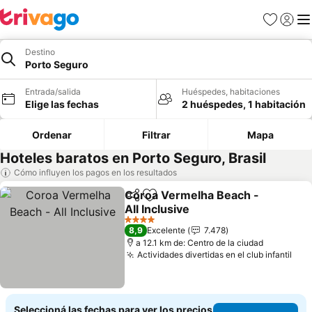
Favoritos
Iniciar 
Me
Destino
Porto Seguro
Entrada/salida
Huéspedes, habitaciones
Elige las fechas
2 huéspedes, 1 habitación
Ordenar
Filtrar
Mapa
Hoteles baratos en Porto Seguro, Brasil
Cómo influyen los pagos en los resultados
Coroa Vermelha Beach -
Compartir
Añadir a favoritos
All Inclusive
4 Estrellas
8,9
Excelente
7.478
a 12.1 km de: Centro de la ciudad
Actividades divertidas en el club infantil
Seleccioná las fechas para ver los precios