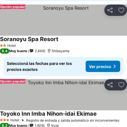
Opción popular
Compartir
Añ
Soranoyu Spa Resort
Hotel
2 Estrellas
8,4
Muy bueno
2.849
Shibayama
Seleccioná las fechas para ver los
Ver precios
precios exactos
Opción popular
Compartir
Añ
Toyoko Inn Imba Nihon-idai Ekimae
Hotel
Registro de entrada y salida automático sin inconvenientes
3 Estrellas
8,3
Muy bueno
1.609
Inzai