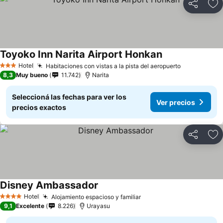
Compartir
Añ
Toyoko Inn Narita Airport Honkan
Hotel
Habitaciones con vistas a la pista del aeropuerto
3 Estrellas
8,3
Muy bueno
11.742
Narita
Seleccioná las fechas para ver los
Ver precios
precios exactos
Compartir
Añ
Disney Ambassador
Hotel
Alojamiento espacioso y familiar
4 Estrellas
9,1
Excelente
8.226
Urayasu