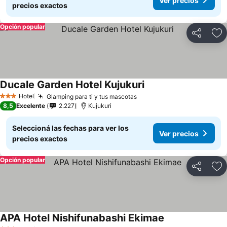
Ver precios
precios exactos
Opción popular
Compartir
Añ
Ducale Garden Hotel Kujukuri
Hotel
Glamping para ti y tus mascotas
3 Estrellas
8,5
Excelente
2.227
Kujukuri
Seleccioná las fechas para ver los
Ver precios
precios exactos
Opción popular
Compartir
Añ
APA Hotel Nishifunabashi Ekimae