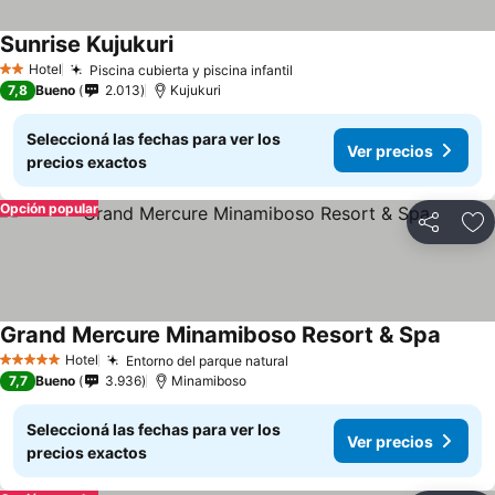
Sunrise Kujukuri
Hotel
Piscina cubierta y piscina infantil
2 Estrellas
7,8
Bueno
2.013
Kujukuri
Seleccioná las fechas para ver los
Ver precios
precios exactos
Opción popular
Compartir
Añ
Grand Mercure Minamiboso Resort & Spa
Hotel
Entorno del parque natural
5 Estrellas
7,7
Bueno
3.936
Minamiboso
Seleccioná las fechas para ver los
Ver precios
precios exactos