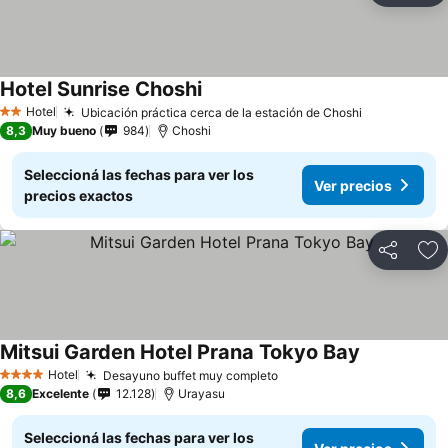
Hotel Sunrise Choshi
Hotel
Ubicación práctica cerca de la estación de Choshi
2 Estrellas
8,3
Muy bueno
984
Choshi
Seleccioná las fechas para ver los
Ver precios
precios exactos
Compartir
Añ
Mitsui Garden Hotel Prana Tokyo Bay
Hotel
Desayuno buffet muy completo
4 Estrellas
8,6
Excelente
12.128
Urayasu
Seleccioná las fechas para ver los