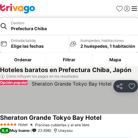
Favoritos
Iniciar 
Me
Destino
Prefectura Chiba
Entrada/salida
Huéspedes, habitaciones
Elige las fechas
2 huéspedes, 1 habitación
Ordenar
Filtrar
Mapa
Hoteles baratos en Prefectura Chiba, Japón
Cómo influyen los pagos en los resultados
Opción popular
Compartir
Añ
Sheraton Grande Tokyo Bay Hotel
Hotel
Piscinas cubiertas y al aire libre
5 Estrellas
8,4
Muy bueno
23.698
Urayasu