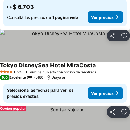
$ 6.703
De
Consultá los precios de
1 página web
Ver precios
Compartir
Añ
Tokyo DisneySea Hotel MiraCosta
Hotel
Piscina cubierta con opción de reentrada
4 Estrellas
9,0
Excelente
4.480
Urayasu
Seleccioná las fechas para ver los
Ver precios
precios exactos
Opción popular
Compartir
Añ