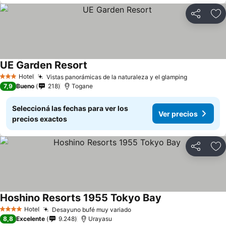
Compartir
Añ
UE Garden Resort
Hotel
Vistas panorámicas de la naturaleza y el glamping
3 Estrellas
7,9
Bueno
218
Togane
Seleccioná las fechas para ver los
Ver precios
precios exactos
Compartir
Añ
Hoshino Resorts 1955 Tokyo Bay
Hotel
Desayuno bufé muy variado
4 Estrellas
8,8
Excelente
9.248
Urayasu