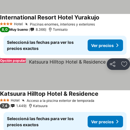
International Resort Hotel Yurakujo
Hotel
Piscinas enormes, interiores y exteriores
4 Estrellas
8,0
Muy bueno
8.366
Tomisato
Seleccioná las fechas para ver los
Ver precios
precios exactos
Opción popular
Compartir
Añ
Katsuura Hilltop Hotel & Residence
Hotel
Acceso a la piscina exterior de temporada
3 Estrellas
7,4
1.449
Katsuura
Seleccioná las fechas para ver los
Ver precios
precios exactos