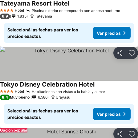
Tateyama Resort Hotel
Hotel
Piscina exterior de temporada con acceso nocturno
4 Estrellas
6,9
1.835
Tateyama
Seleccioná las fechas para ver los
Ver precios
precios exactos
Compartir
Añ
Tokyo Disney Celebration Hotel
Hotel
Habitaciones con vistas a la bahía y al mar
4 Estrellas
8,4
Muy bueno
6.586
Urayasu
Seleccioná las fechas para ver los
Ver precios
precios exactos
Opción popular
Compartir
Añ