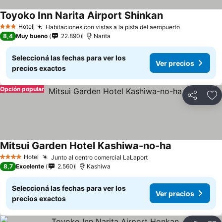
Toyoko Inn Narita Airport Shinkan
Hotel
Habitaciones con vistas a la pista del aeropuerto
3 Estrellas
8,4
Muy bueno
22.890
Narita
Seleccioná las fechas para ver los
Ver precios
precios exactos
Opción popular
Compartir
Añ
Mitsui Garden Hotel Kashiwa-no-ha
Hotel
Junto al centro comercial LaLaport
4 Estrellas
8,7
Excelente
2.560
Kashiwa
Seleccioná las fechas para ver los
Ver precios
precios exactos