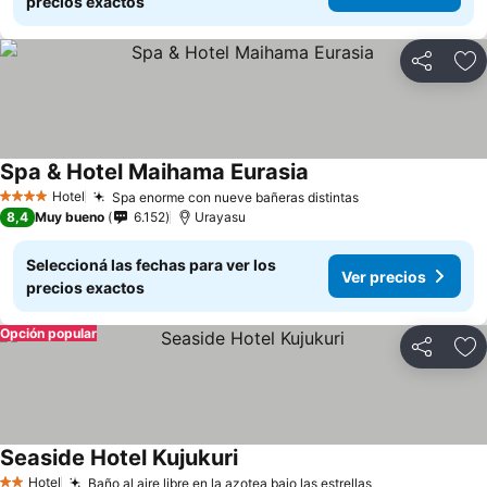
precios exactos
Compartir
Añ
Spa & Hotel Maihama Eurasia
Hotel
Spa enorme con nueve bañeras distintas
4 Estrellas
8,4
Muy bueno
6.152
Urayasu
Seleccioná las fechas para ver los
Ver precios
precios exactos
Opción popular
Compartir
Añ
Seaside Hotel Kujukuri
Hotel
Baño al aire libre en la azotea bajo las estrellas