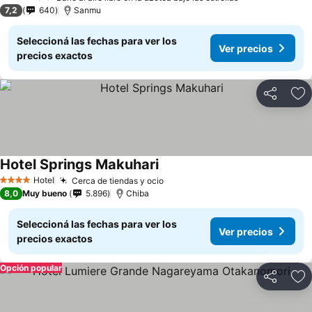
2 Estrellas
7,2
640
Sanmu
Seleccioná las fechas para ver los
Ver precios
precios exactos
Compartir
Añ
Hotel Springs Makuhari
Hotel
Cerca de tiendas y ocio
4 Estrellas
8,0
Muy bueno
5.896
Chiba
Seleccioná las fechas para ver los
Ver precios
precios exactos
Opción popular
Compartir
Añ