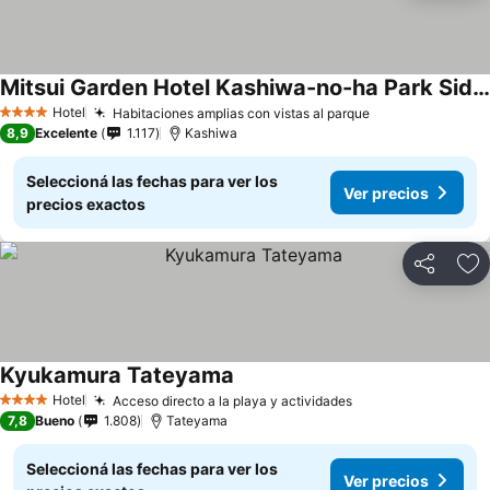
Mitsui Garden Hotel Kashiwa-no-ha Park Side - Chiba
Hotel
Habitaciones amplias con vistas al parque
4 Estrellas
8,9
Excelente
1.117
Kashiwa
Seleccioná las fechas para ver los
Ver precios
precios exactos
Compartir
Añ
Kyukamura Tateyama
Hotel
Acceso directo a la playa y actividades
4 Estrellas
7,8
Bueno
1.808
Tateyama
Seleccioná las fechas para ver los
Ver precios