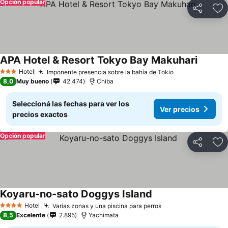
Opción popular
Compartir
Añ
APA Hotel & Resort Tokyo Bay Makuhari
Hotel
Imponente presencia sobre la bahía de Tokio
3 Estrellas
8,0
Muy bueno
42.474
Chiba
Seleccioná las fechas para ver los
Ver precios
precios exactos
Opción popular
Compartir
Añ
Koyaru-no-sato Doggys Island
Hotel
Varias zonas y una piscina para perros
4 Estrellas
8,5
Excelente
2.895
Yachimata