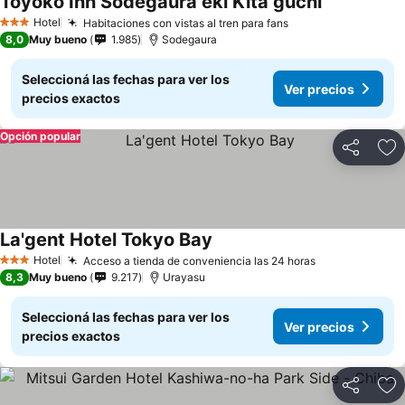
Toyoko Inn Sodegaura eki Kita guchi
Hotel
Habitaciones con vistas al tren para fans
3 Estrellas
8,0
Muy bueno
1.985
Sodegaura
Seleccioná las fechas para ver los
Ver precios
precios exactos
Opción popular
Compartir
Añ
La'gent Hotel Tokyo Bay
Hotel
Acceso a tienda de conveniencia las 24 horas
3 Estrellas
8,3
Muy bueno
9.217
Urayasu
Seleccioná las fechas para ver los
Ver precios
precios exactos
Compartir
Añ