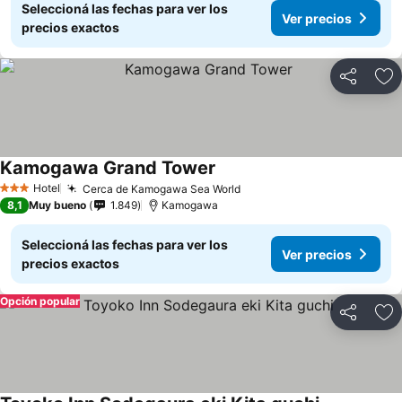
Seleccioná las fechas para ver los
Ver precios
precios exactos
Compartir
Añ
Kamogawa Grand Tower
Hotel
Cerca de Kamogawa Sea World
3 Estrellas
8,1
Muy bueno
1.849
Kamogawa
Seleccioná las fechas para ver los
Ver precios
precios exactos
Opción popular
Compartir
Añ