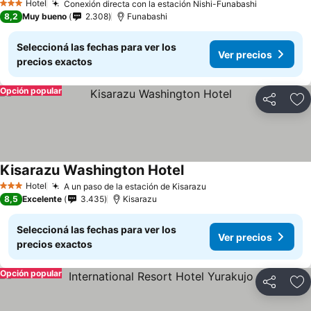
Hotel
Conexión directa con la estación Nishi-Funabashi
3 Estrellas
8,2
Muy bueno
2.308
Funabashi
Seleccioná las fechas para ver los
Ver precios
precios exactos
Opción popular
Compartir
Añ
Kisarazu Washington Hotel
Hotel
A un paso de la estación de Kisarazu
3 Estrellas
8,5
Excelente
3.435
Kisarazu
Seleccioná las fechas para ver los
Ver precios
precios exactos
Opción popular
Compartir
Añ