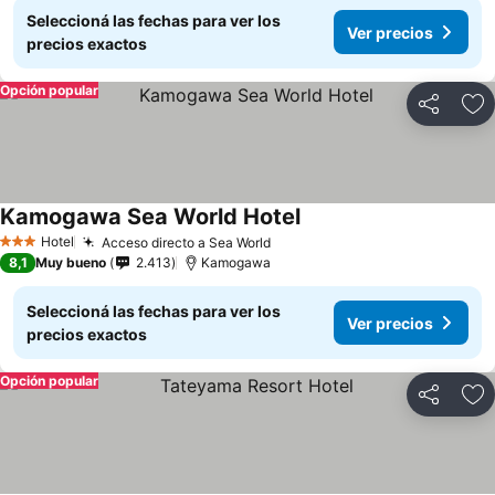
Seleccioná las fechas para ver los
Ver precios
precios exactos
Opción popular
Compartir
Añ
Kamogawa Sea World Hotel
Hotel
Acceso directo a Sea World
3 Estrellas
8,1
Muy bueno
2.413
Kamogawa
Seleccioná las fechas para ver los
Ver precios
precios exactos
Opción popular
Compartir
Añ