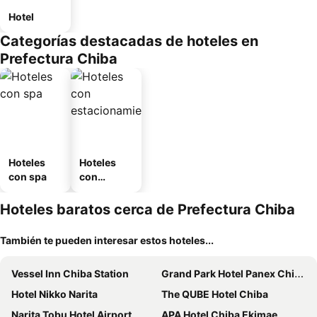
Hotel
Categorías destacadas de hoteles en
Prefectura Chiba
Hoteles
Hoteles
con spa
con
estaciona
miento
Hoteles baratos cerca de Prefectura Chiba
También te pueden interesar estos hoteles...
Vessel Inn Chiba Station
Grand Park Hotel Panex Chiba
Hotel Nikko Narita
The QUBE Hotel Chiba
Narita Tobu Hotel Airport
APA Hotel Chiba Ekimae