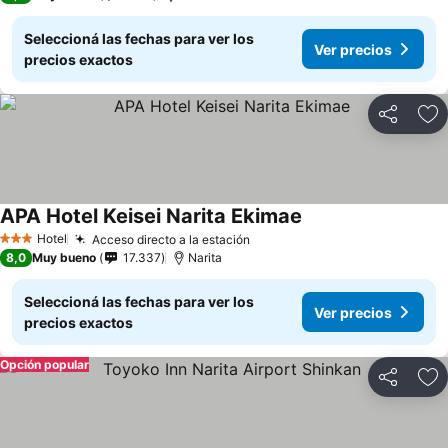
Seleccioná las fechas para ver los
Ver precios
precios exactos
Compartir
Añ
APA Hotel Keisei Narita Ekimae
Hotel
Acceso directo a la estación
3 Estrellas
8,0
Muy bueno
17.337
Narita
Seleccioná las fechas para ver los
Ver precios
precios exactos
Opción popular
Compartir
Añ