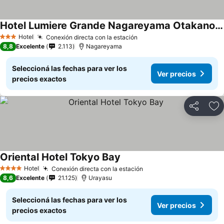
Hotel Lumiere Grande Nagareyama Otakanomori
Hotel
Conexión directa con la estación
3 Estrellas
8,8
Excelente
2.113
Nagareyama
Seleccioná las fechas para ver los
Ver precios
precios exactos
Compartir
Añ
Oriental Hotel Tokyo Bay
Hotel
Conexión directa con la estación
4 Estrellas
8,6
Excelente
21.125
Urayasu
Seleccioná las fechas para ver los
Ver precios
precios exactos