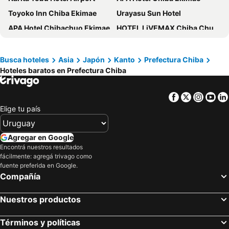
Toyoko Inn Chiba Ekimae
Urayasu Sun Hotel
APA Hotel Chibachuo Ekimae
HOTEL LiVEMAX Chiba Chuo-Ekimae
Hotel Livemax Chiba Mihama
Hotel Livemax Chiba Station
Hotel Port Plaza Chiba
Tabist Hotel Diana Yachiyodai
Busca hoteles
Asia
Japón
Kanto
Prefectura Chiba
Hoteles baratos en Prefectura Chiba
Hotel Livemax Chiba Soga-Ekimae
Hotel Sunroute Chiba
Vessel Inn Keisei Tsudanuma Station
Keisei Hotel Miramare
Facebook
Twitter
Insta
Yo
Quintessa Hotel Chiba Funabashi
Toyoko Inn Chiba minato Ekimae
Elige tu país
Sankei City Hotel Chiba
Hotel Shuranza Chiba
Okura Chiba Hotel
Super Hotel Chiba Ekimae
Agregar en Google
Lodging Tokyo Shibamata
Hotel Route Inn Chiba Hamano
Encontrá nuestros resultados
fácilmente: agregá trivago como
Toyoko Inn Chiba eki Higashi guchi
fuente preferida en Google.
Compañía
Nuestros productos
Términos y políticas