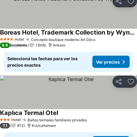
Compartir
Añ
Boreas Hotel, Trademark Collection by Wyndham
Ver precios
Hotel
Concepto boutique moderno Art Déco
Ver precios
4 Estrellas
8,9
Excelente
1.606
Ankara
Seleccioná las fechas para ver los
Ver precios
precios exactos
Compartir
Añ
Kaplıca Termal Otel
Ver precios
Hotel
Baños termales familiares privados
Ver precios
3 Estrellas
7,1
813
Kızılcahamam