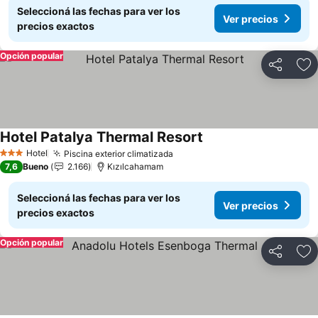
Seleccioná las fechas para ver los
Ver precios
precios exactos
Opción popular
Compartir
Añ
Hotel Patalya Thermal Resort
Ver precios
Hotel
Piscina exterior climatizada
Ver precios
3 Estrellas
7,6
Bueno
2.166
Kızılcahamam
Seleccioná las fechas para ver los
Ver precios
precios exactos
Opción popular
Compartir
Añ