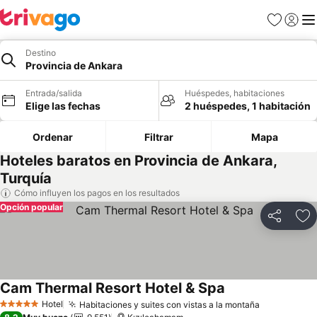
Favoritos
Iniciar 
Me
Destino
Provincia de Ankara
Entrada/salida
Huéspedes, habitaciones
Elige las fechas
2 huéspedes, 1 habitación
Ordenar
Filtrar
Mapa
Hoteles baratos en Provincia de Ankara,
Turquía
Cómo influyen los pagos en los resultados
Opción popular
Compartir
Añ
Cam Thermal Resort Hotel & Spa
Ver precios
Hotel
Habitaciones y suites con vistas a la montaña
Ver precio
5 Estrellas