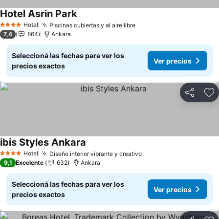
Hotel Asrin Park
Ver precios
Hotel
Piscinas cubiertas y al aire libre
Ver precios
4 Estrellas
7,4
864
Ankara
Seleccioná las fechas para ver los
Ver precios
precios exactos
Compartir
Añ
ibis Styles Ankara
Ver precios
Hotel
Diseño interior vibrante y creativo
Ver precios
4 Estrellas
9,1
Excelente
632
Ankara
Seleccioná las fechas para ver los
Ver precios
precios exactos