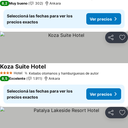
8,2
Muy bueno
302
Ankara
Seleccioná las fechas para ver los
Ver precios
precios exactos
Compartir
Añ
Koza Suite Hotel
Ver precios
Hotel
Kebabs otomanos y hamburguesas de autor
Ver precios
4 Estrellas
8,5
Excelente
1.911
Ankara
Seleccioná las fechas para ver los
Ver precios
precios exactos
Compartir
Añ