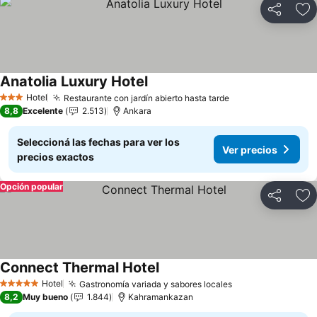
Compartir
Añ
Anatolia Luxury Hotel
Ver precios
Hotel
Restaurante con jardín abierto hasta tarde
Ver precios
3 Estrellas
8,8
Excelente
2.513
Ankara
Seleccioná las fechas para ver los
Ver precios
precios exactos
Opción popular
Compartir
Añ
Connect Thermal Hotel
Ver precios
Hotel
Gastronomía variada y sabores locales
Ver precios
5 Estrellas
8,2
Muy bueno
1.844
Kahramankazan