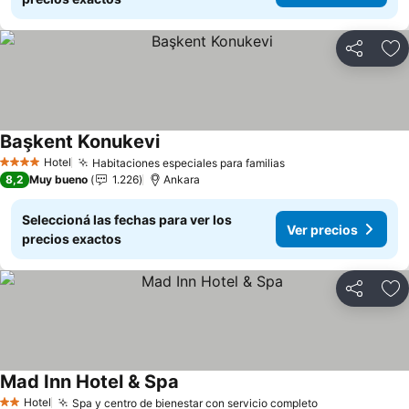
Compartir
Añ
Başkent Konukevi
Ver precios
Hotel
Habitaciones especiales para familias
Ver precios
4 Estrellas
8,2
Muy bueno
1.226
Ankara
Seleccioná las fechas para ver los
Ver precios
precios exactos
Compartir
Añ
Mad Inn Hotel & Spa
Ver precios
Hotel
Spa y centro de bienestar con servicio completo
Ver precios
2 Estrellas