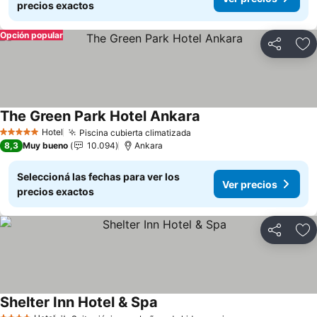
precios exactos
Opción popular
Compartir
Añ
The Green Park Hotel Ankara
Ver precios
Hotel
Piscina cubierta climatizada
Ver precios
5 Estrellas
8,3
Muy bueno
10.094
Ankara
Seleccioná las fechas para ver los
Ver precios
precios exactos
Compartir
Añ
Shelter Inn Hotel & Spa
Ver precios