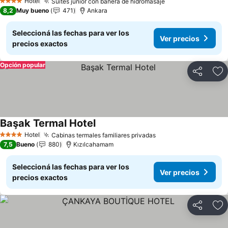
Hotel
Suites júnior con bañera de hidromasaje
Ver precios
4 Estrellas
8,2
Muy bueno
471
Ankara
Seleccioná las fechas para ver los
Ver precios
precios exactos
Opción popular
Compartir
Añ
Başak Termal Hotel
Ver precios
Hotel
Cabinas termales familiares privadas
Ver precios
4 Estrellas
7,5
Bueno
880
Kızılcahamam
Seleccioná las fechas para ver los
Ver precios
precios exactos
Compartir
Añ