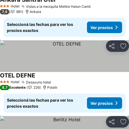
Ver precios
Hotel
Vistas a la mezquita Melike Hatun Camii
Ver precios
3 Estrellas
7,4
981
Ankara
Seleccioná las fechas para ver los
Ver precios
precios exactos
Compartir
Añ
OTEL DEFNE
Ver precios
Hotel
Desayuno halal
Ver precios
3 Estrellas
8,7
Excelente
226
Polatlı
Seleccioná las fechas para ver los
Ver precios
precios exactos
Compartir
Añ