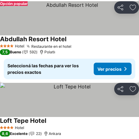
Opción popular
Compartir
Añ
Abdullah Resort Hotel
Ver precios
Hotel
Restaurante en el hotel
Ver precios
4 Estrellas
7,5
Bueno
592
Polatlı
Seleccioná las fechas para ver los
Ver precios
precios exactos
Compartir
Añ
Loft Tepe Hotel
Ver precios
Hotel
4 Estrellas
8,6
Excelente
22
Ankara