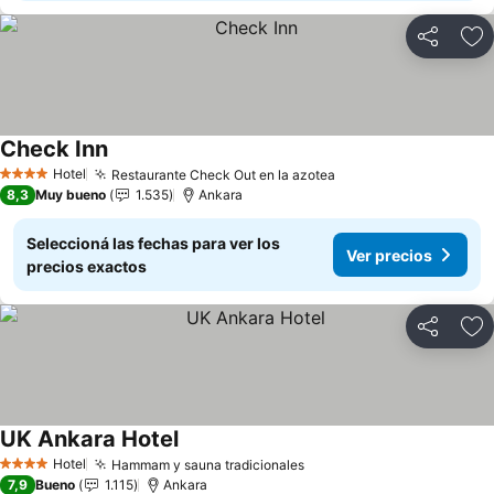
Compartir
Añ
Check Inn
Ver precios
Hotel
Restaurante Check Out en la azotea
Ver precios
4 Estrellas
8,3
Muy bueno
1.535
Ankara
Seleccioná las fechas para ver los
Ver precios
precios exactos
Compartir
Añ
UK Ankara Hotel
Ver precios
Hotel
Hammam y sauna tradicionales
Ver precios
4 Estrellas
7,9
Bueno
1.115
Ankara