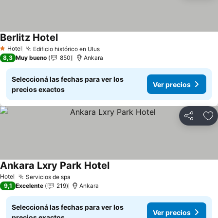
Berlitz Hotel
Ver precios
Hotel
Edificio histórico en Ulus
Ver precios
1 Estrellas
8,3
Muy bueno
850
Ankara
Seleccioná las fechas para ver los
Ver precios
precios exactos
Compartir
Añ
Ankara Lxry Park Hotel
Ver precios
Hotel
Servicios de spa
Ver precios
9,1
Excelente
219
Ankara
Seleccioná las fechas para ver los
Ver precios
precios exactos