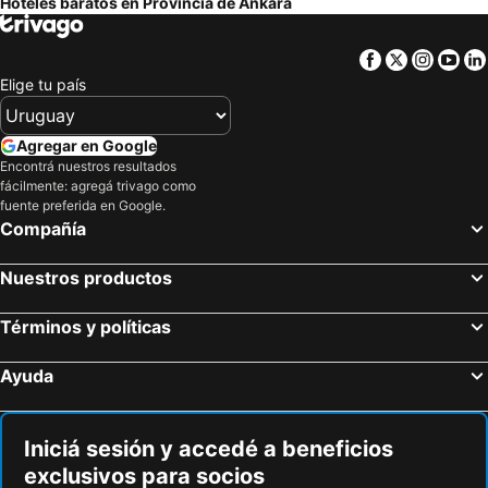
Hoteles baratos en Provincia de Ankara
Facebook
Twitter
Insta
Yo
Elige tu país
Agregar en Google
Encontrá nuestros resultados
fácilmente: agregá trivago como
fuente preferida en Google.
Compañía
Nuestros productos
Términos y políticas
Ayuda
Iniciá sesión y accedé a beneficios
exclusivos para socios