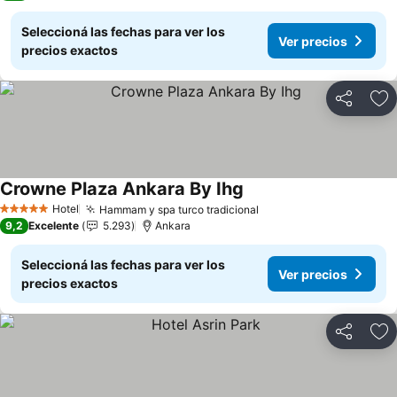
Seleccioná las fechas para ver los
Ver precios
precios exactos
Compartir
Añ
Crowne Plaza Ankara By Ihg
Ver precios
Hotel
Hammam y spa turco tradicional
Ver precios
5 Estrellas
9,2
Excelente
5.293
Ankara
Seleccioná las fechas para ver los
Ver precios
precios exactos
Compartir
Añ