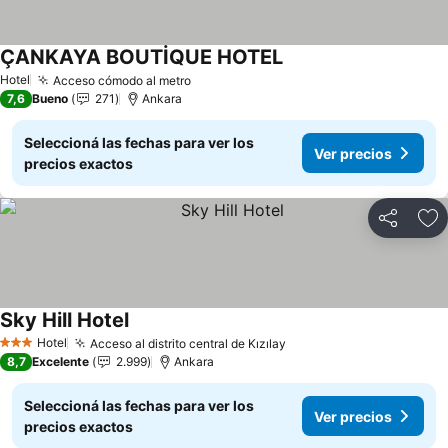
ÇANKAYA BOUTİQUE HOTEL
Ver precios
Hotel
Acceso cómodo al metro
Ver precios
7,6
Bueno
271
Ankara
Seleccioná las fechas para ver los
Ver precios
precios exactos
Compartir
Añ
Sky Hill Hotel
Ver precios
Hotel
Acceso al distrito central de Kızılay
Ver precios
3 Estrellas
8,7
Excelente
2.999
Ankara
Seleccioná las fechas para ver los
Ver precios
precios exactos