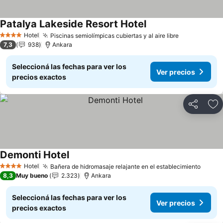
Patalya Lakeside Resort Hotel
Ver precios
Hotel
Piscinas semiolímpicas cubiertas y al aire libre
Ver precios
4 Estrellas
7,3
938
Ankara
Seleccioná las fechas para ver los
Ver precios
precios exactos
Compartir
Añ
Demonti Hotel
Ver precios
Hotel
Bañera de hidromasaje relajante en el establecimiento
Ver p
4 Estrellas
8,3
Muy bueno
2.323
Ankara
Seleccioná las fechas para ver los
Ver precios
precios exactos