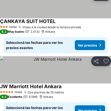
ÇANKAYA SUIT HOTEL
Ver precios
Hotel
Vistas a la ciudad desde tu terraza privada
Ver precios
3 Estrellas
8,2
Muy bueno
2.413
Ankara
Seleccioná las fechas para ver los
Ver precios
precios exactos
Compartir
Añ
JW Marriott Hotel Ankara
Ver precios
Hotel
Dos piscinas de 25 metros
Ver precios
5 Estrellas
9,2
Excelente
6.599
Ankara
Seleccioná las fechas para ver los
Ver precios