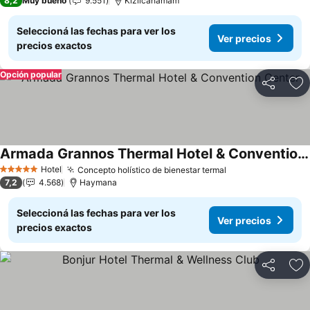
8,2
Muy bueno
9.551
Kızılcahamam
Seleccioná las fechas para ver los
Ver precios
precios exactos
Opción popular
Compartir
Añ
Armada Grannos Thermal Hotel & Convention Center
Ver precios
Hotel
Concepto holístico de bienestar termal
Ver precios
5 Estrellas
7,2
4.568
Haymana
Seleccioná las fechas para ver los
Ver precios
precios exactos
Compartir
Añ