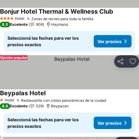
Bonjur Hotel Thermal & Wellness Club
Ver precio
Hotel
Zonas de recreo para toda la familia
Ver precios
4 Estrellas
8,5
Excelente
906
Haymana
Seleccioná las fechas para ver los
Ver precios
precios exactos
Opción popular
Compartir
Añ
Beypalas Hotel
Ver precios
Hotel
Restaurante con vistas panorámicas de la ciudad
Ver precios
1 Estrellas
8,9
Excelente
529
Beypazarı
Seleccioná las fechas para ver los
Ver precios
precios exactos