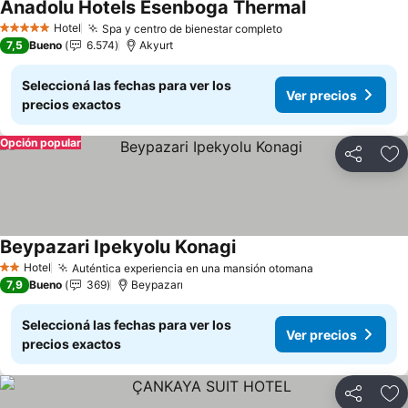
Anadolu Hotels Esenboga Thermal
Ver precios
Hotel
Spa y centro de bienestar completo
Ver precios
5 Estrellas
7,5
Bueno
6.574
Akyurt
Seleccioná las fechas para ver los
Ver precios
precios exactos
Opción popular
Compartir
Añ
Beypazari Ipekyolu Konagi
Ver precios
Hotel
Auténtica experiencia en una mansión otomana
Ver precios
2 Estrellas
7,9
Bueno
369
Beypazarı
Seleccioná las fechas para ver los
Ver precios
precios exactos
Compartir
Añ