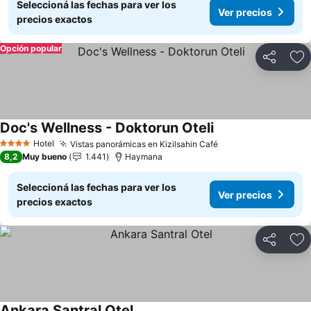
Seleccioná las fechas para ver los
Ver precios
precios exactos
Opción popular
Compartir
Añ
Doc's Wellness - Doktorun Oteli
Ver precios
Hotel
Vistas panorámicas en Kizilsahin Café
Ver precios
4 Estrellas
8,2
Muy bueno
1.441
Haymana
Seleccioná las fechas para ver los
Ver precios
precios exactos
Compartir
Añ
Ankara Santral Otel