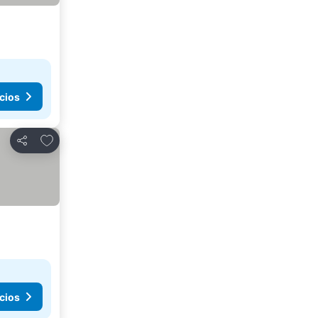
cios
Añadir a favoritos
Compartir
cios