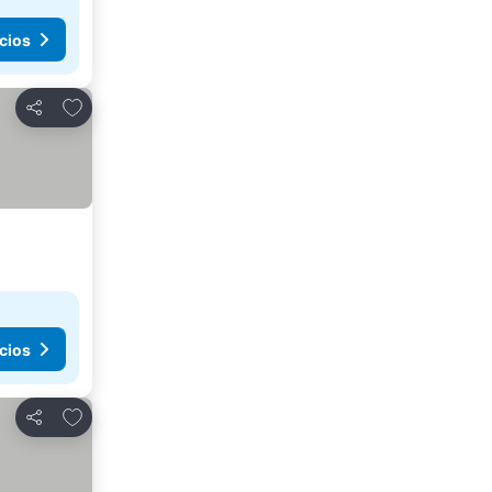
cios
Añadir a favoritos
Compartir
cios
Añadir a favoritos
Compartir