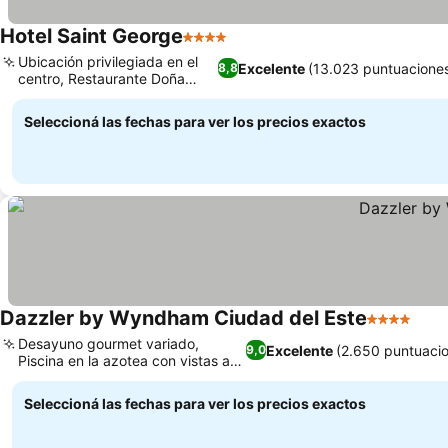
Hotel Saint George
4 Estrellas
Ubicación privilegiada en el
Excelente
(13.023 puntuacione
8,8
centro, Restaurante Doña
María
Seleccioná las fechas para ver los precios exactos
Dazzler by Wyndham Ciudad del Este
4 Estrellas
Desayuno gourmet variado,
Excelente
(2.650 puntuaci
9,0
Piscina en la azotea con vistas a la
ciudad
Seleccioná las fechas para ver los precios exactos