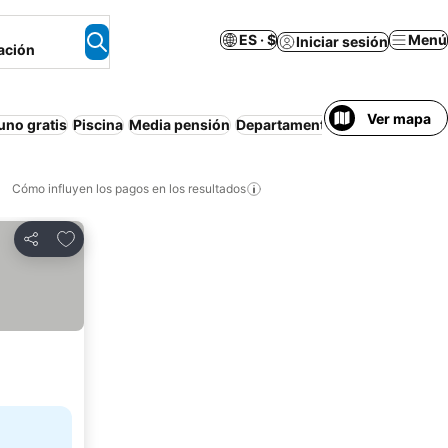
ES · $
Menú
Iniciar sesión
ación
Ver mapa
no gratis
Piscina
Media pensión
Departamento equipado
Estac
Cómo influyen los pagos en los resultados
Añadir a favoritos
Compartir