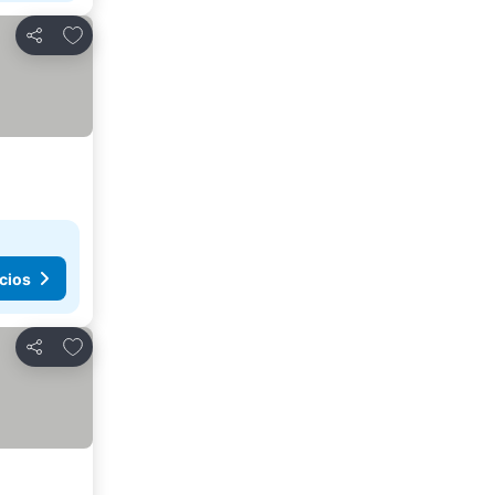
Añadir a favoritos
Compartir
cios
Añadir a favoritos
Compartir