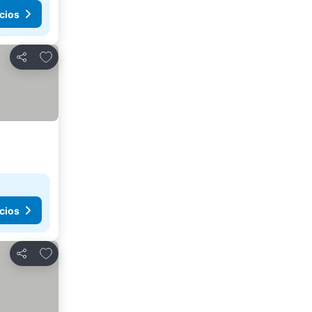
cios
Añadir a favoritos
Compartir
cios
Añadir a favoritos
Compartir