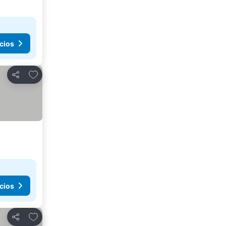
cios
Añadir a favoritos
Compartir
cios
Añadir a favoritos
Compartir