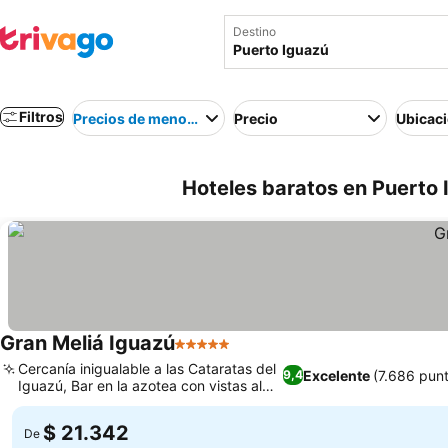
Destino
Filtros
Precios de menor a mayor
Precio
Ubicac
Hoteles baratos en Puerto 
Gran Meliá Iguazú
5 Estrellas
Cercanía inigualable a las Cataratas del
Excelente
(7.686 pun
9,4
Iguazú, Bar en la azotea con vistas al
atardecer
$ 21.342
De