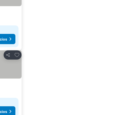
cios
Añadir a favoritos
Compartir
cios