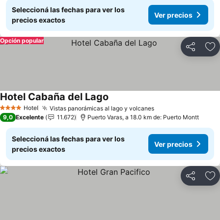
Seleccioná las fechas para ver los
Ver precios
precios exactos
Opción popular
Compartir
Añ
Hotel Cabaña del Lago
Hotel
Vistas panorámicas al lago y volcanes
4 Estrellas
9,0
Excelente
11.672
Puerto Varas, a 18.0 km de: Puerto Montt
Seleccioná las fechas para ver los
Ver precios
precios exactos
Compartir
Añ