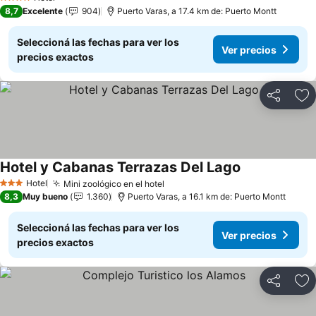
4 Estrellas
8,7
Excelente
904
Puerto Varas, a 17.4 km de: Puerto Montt
Seleccioná las fechas para ver los
Ver precios
precios exactos
Compartir
Añ
Hotel y Cabanas Terrazas Del Lago
Hotel
Mini zoológico en el hotel
3 Estrellas
8,3
Muy bueno
1.360
Puerto Varas, a 16.1 km de: Puerto Montt
Seleccioná las fechas para ver los
Ver precios
precios exactos
Compartir
Añ