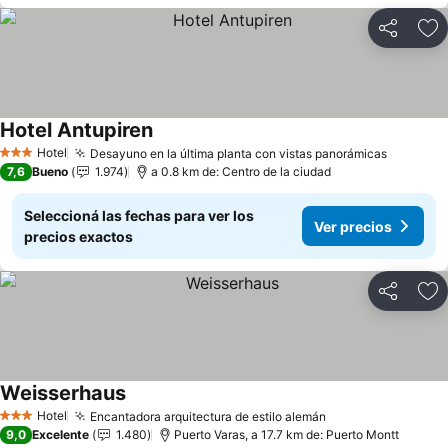
Compartir
Añ
Hotel Antupiren
Hotel
Desayuno en la última planta con vistas panorámicas
3 Estrellas
7,6
Bueno
1.974
a 0.8 km de: Centro de la ciudad
Seleccioná las fechas para ver los
Ver precios
precios exactos
Compartir
Añ
Weisserhaus
Hotel
Encantadora arquitectura de estilo alemán
3 Estrellas
9,0
Excelente
1.480
Puerto Varas, a 17.7 km de: Puerto Montt