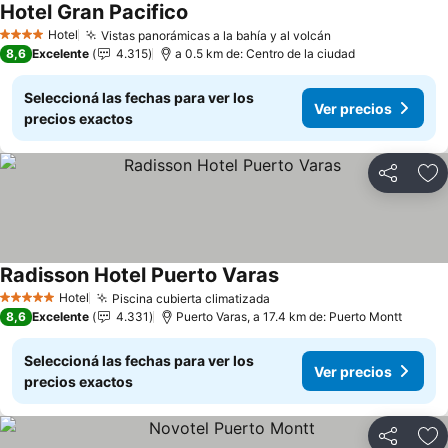
Hotel Gran Pacifico
Hotel
Vistas panorámicas a la bahía y al volcán
4 Estrellas
8,6
Excelente
4.315
a 0.5 km de: Centro de la ciudad
Seleccioná las fechas para ver los
Ver precios
precios exactos
Compartir
Añ
Radisson Hotel Puerto Varas
Hotel
Piscina cubierta climatizada
5 Estrellas
8,6
Excelente
4.331
Puerto Varas, a 17.4 km de: Puerto Montt
Seleccioná las fechas para ver los
Ver precios
precios exactos
Compartir
Añ