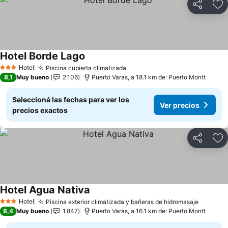
Compartir
Añ
Hotel Borde Lago
Hotel
Piscina cubierta climatizada
3 Estrellas
8,1
Muy bueno
2.106
Puerto Varas, a 18.1 km de: Puerto Montt
Seleccioná las fechas para ver los
Ver precios
precios exactos
Compartir
Añ
Hotel Agua Nativa
Hotel
Piscina exterior climatizada y bañeras de hidromasaje
3 Estrellas
8,4
Muy bueno
1.847
Puerto Varas, a 16.1 km de: Puerto Montt