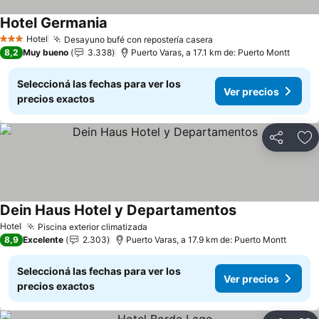
Hotel Germania
Hotel
Desayuno bufé con repostería casera
3 Estrellas
8,2
Muy bueno
3.338
Puerto Varas, a 17.1 km de: Puerto Montt
Seleccioná las fechas para ver los
Ver precios
precios exactos
Compartir
Añ
Dein Haus Hotel y Departamentos
Hotel
Piscina exterior climatizada
8,9
Excelente
2.303
Puerto Varas, a 17.9 km de: Puerto Montt
Seleccioná las fechas para ver los
Ver precios
precios exactos