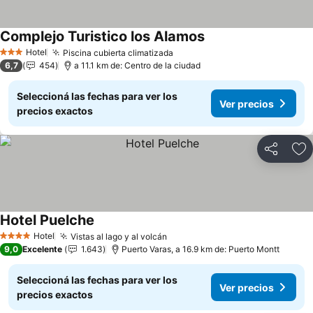
Complejo Turistico los Alamos
Hotel
Piscina cubierta climatizada
3 Estrellas
6,7
454
a 11.1 km de: Centro de la ciudad
Seleccioná las fechas para ver los
Ver precios
precios exactos
Compartir
Añ
Hotel Puelche
Hotel
Vistas al lago y al volcán
4 Estrellas
9,0
Excelente
1.643
Puerto Varas, a 16.9 km de: Puerto Montt
Seleccioná las fechas para ver los
Ver precios
precios exactos