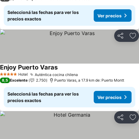
Seleccioná las fechas para ver los
Ver precios
precios exactos
Compartir
Añ
Enjoy Puerto Varas
Hotel
Auténtica cocina chilena
5 Estrellas
8,5
Excelente
2.750
Puerto Varas, a 17.9 km de: Puerto Montt
Seleccioná las fechas para ver los
Ver precios
precios exactos
Compartir
Añ