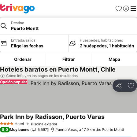
Favoritos
Iniciar 
Me
Destino
Puerto Montt
Entrada/salida
Huéspedes, habitaciones
Elige las fechas
2 huéspedes, 1 habitación
Ordenar
Filtrar
Mapa
Hoteles baratos en Puerto Montt, Chile
Cómo influyen los pagos en los resultados
Opción popular
Compartir
Añ
Park Inn by Radisson, Puerto Varas
Hotel
Piscina exterior
4 Estrellas
8,0
Muy bueno
5.597
Puerto Varas, a 17.9 km de: Puerto Montt