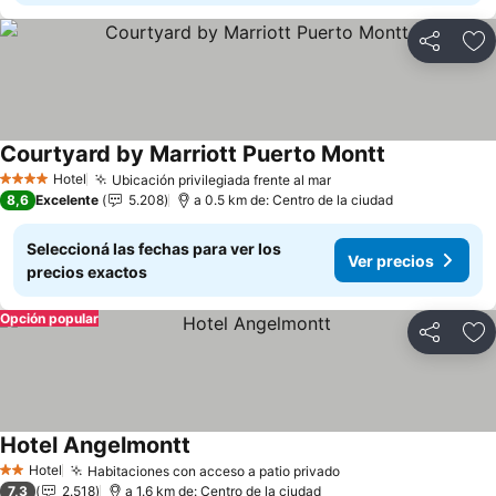
Compartir
Añ
Courtyard by Marriott Puerto Montt
Hotel
Ubicación privilegiada frente al mar
4 Estrellas
8,6
Excelente
5.208
a 0.5 km de: Centro de la ciudad
Seleccioná las fechas para ver los
Ver precios
precios exactos
Opción popular
Compartir
Añ
Hotel Angelmontt
Hotel
Habitaciones con acceso a patio privado
2 Estrellas
7,3
2.518
a 1.6 km de: Centro de la ciudad