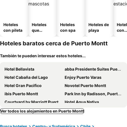
Hoteles
Hoteles
Hoteles
Hoteles de
Hote
con pileta
que
con spa
playa
con
aceptan
esta
mascotas
mien
Hoteles baratos cerca de Puerto Montt
También te pueden interesar estos hoteles...
Hotel Bellavista
abba Presidente Suites Puerto Montt
Hotel Cabaña del Lago
Enjoy Puerto Varas
Hotel Gran Pacifico
Novotel Puerto Montt
ibis Puerto Montt
Park Inn by Radisson, Puerto Varas
Courtyard by Marriott Puerto Montt
Hotel Agua Nativa
Gran Hotel Vicente Costanera
Solace Hotel Puerto Varas
Ver todos los alojamientos en Puerto Montt
Hotel Museo El Greco Puerto Varas
Hotel Don Luis Puerto Montt
Busca hoteles
Centro- y Sudamérica
Chile
Puerto Chico Hotel
Hotel Puelche