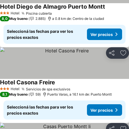
Hotel Diego de Almagro Puerto Montt
Hotel
Piscina cubierta
3 Estrellas
8,0
Muy bueno
2.885
a 0.8 km de: Centro de la ciudad
Seleccioná las fechas para ver los
Ver precios
precios exactos
Compartir
Añ
Hotel Casona Freire
Hotel
Servicios de spa exclusivos
3 Estrellas
8,1
Muy bueno
59
Puerto Varas, a 16.1 km de: Puerto Montt
Seleccioná las fechas para ver los
Ver precios
precios exactos