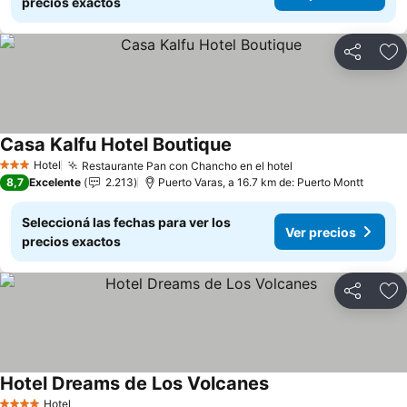
precios exactos
Compartir
Añ
Casa Kalfu Hotel Boutique
Hotel
Restaurante Pan con Chancho en el hotel
3 Estrellas
8,7
Excelente
2.213
Puerto Varas, a 16.7 km de: Puerto Montt
Seleccioná las fechas para ver los
Ver precios
precios exactos
Compartir
Añ
Hotel Dreams de Los Volcanes
Hotel