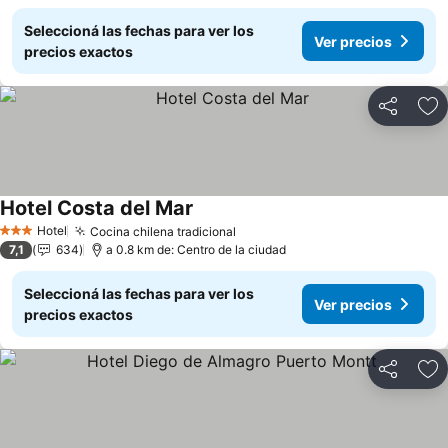
Seleccioná las fechas para ver los
Ver precios
precios exactos
Compartir
Añ
Hotel Costa del Mar
Hotel
Cocina chilena tradicional
3 Estrellas
7,1
634
a 0.8 km de: Centro de la ciudad
Seleccioná las fechas para ver los
Ver precios
precios exactos
Compartir
Añ