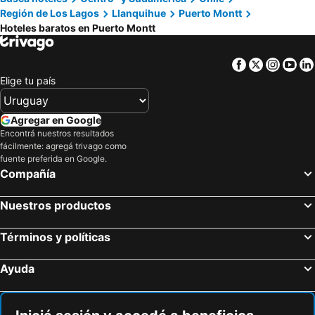
Región de Los Lagos
Llanquihue
Puerto Montt
Wyndham Puerto Varas Pettra
Weisserhaus
Hoteles baratos en Puerto Montt
Dein Haus Hotel y Departamentos
Hotel Antupiren
Hotel Costa del Mar
Hotel Seminario
Facebook
Twitter
Insta
Yo
Elige tu país
Hotel y Cabanas Terrazas Del Lago
Apart Hotel Tronador
Casa Kalfu Hotel Boutique
Hotel Germania
Agregar en Google
Radisson Hotel Puerto Varas
Bordemundo B&B y Cabañas
Encontrá nuestros resultados
fácilmente: agregá trivago como
fuente preferida en Google.
Compañía
Nuestros productos
Términos y políticas
Ayuda