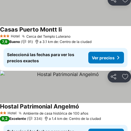
Compartir
Añ
Casas Puerto Montt Ii
Hotel
Cerca del Templo Luterano
3 Estrellas
7,9
Bueno
91
a 3.1 km de: Centro de la ciudad
Seleccioná las fechas para ver los
Ver precios
precios exactos
Compartir
Añ
Hostal Patrimonial Angelmó
Hotel
Ambiente de casa histórica de 100 años
2 Estrellas
9,2
Excelente
334
a 1.4 km de: Centro de la ciudad