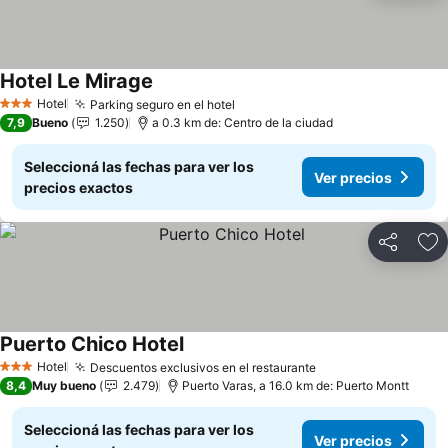
Hotel Le Mirage
Hotel
Parking seguro en el hotel
3 Estrellas
7,9
Bueno
1.250
a 0.3 km de: Centro de la ciudad
Seleccioná las fechas para ver los
Ver precios
precios exactos
Compartir
Añ
Puerto Chico Hotel
Hotel
Descuentos exclusivos en el restaurante
3 Estrellas
8,4
Muy bueno
2.479
Puerto Varas, a 16.0 km de: Puerto Montt
Seleccioná las fechas para ver los
Ver precios