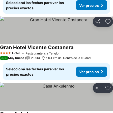
Seleccioná las fechas para ver los
Ver precios
precios exactos
Compartir
Añ
Gran Hotel Vicente Costanera
Hotel
Restaurante Isla Tenglo
4 Estrellas
8,3
Muy bueno
2.996
a 0.1 km de: Centro de la ciudad
Seleccioná las fechas para ver los
Ver precios
precios exactos
Compartir
Añ