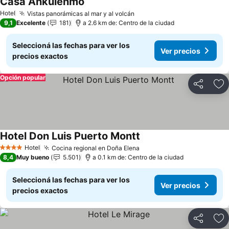
Casa Ankulenmo
Hotel
Vistas panorámicas al mar y al volcán
9,1
Excelente
181
a 2.6 km de: Centro de la ciudad
Seleccioná las fechas para ver los
Ver precios
precios exactos
Opción popular
Compartir
Añ
Hotel Don Luis Puerto Montt
Hotel
Cocina regional en Doña Elena
4 Estrellas
8,4
Muy bueno
5.501
a 0.1 km de: Centro de la ciudad
Seleccioná las fechas para ver los
Ver precios
precios exactos
Compartir
Añ