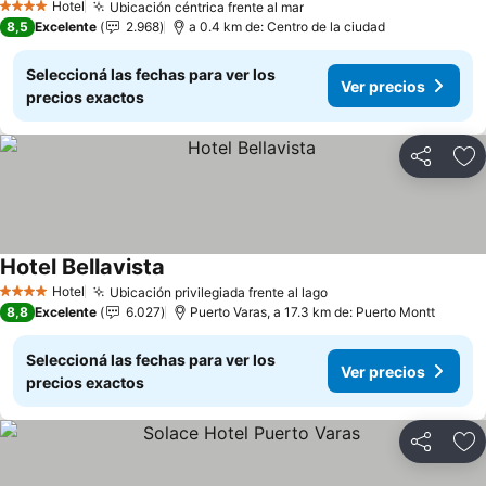
Hotel
Ubicación céntrica frente al mar
4 Estrellas
8,5
Excelente
2.968
a 0.4 km de: Centro de la ciudad
Seleccioná las fechas para ver los
Ver precios
precios exactos
Compartir
Añ
Hotel Bellavista
Hotel
Ubicación privilegiada frente al lago
4 Estrellas
8,8
Excelente
6.027
Puerto Varas, a 17.3 km de: Puerto Montt
Seleccioná las fechas para ver los
Ver precios
precios exactos
Compartir
Añ