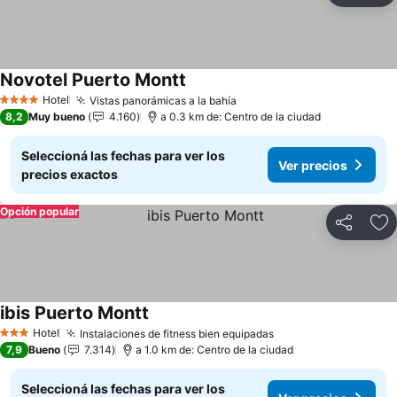
Novotel Puerto Montt
Hotel
Vistas panorámicas a la bahía
4 Estrellas
8,2
Muy bueno
4.160
a 0.3 km de: Centro de la ciudad
Seleccioná las fechas para ver los
Ver precios
precios exactos
Opción popular
Compartir
Añ
ibis Puerto Montt
Hotel
Instalaciones de fitness bien equipadas
3 Estrellas
7,9
Bueno
7.314
a 1.0 km de: Centro de la ciudad
Seleccioná las fechas para ver los