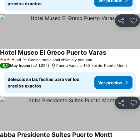
Ver precios
precios exactos
Compartir
Añ
Hotel Museo El Greco Puerto Varas
Hotel
Cocina tradicional chilena y peruana
3 Estrellas
8,1
Muy bueno
1.824
Puerto Varas, a 17.3 km de: Puerto Montt
Seleccioná las fechas para ver los
Ver precios
precios exactos
Compartir
Añ
abba Presidente Suites Puerto Montt