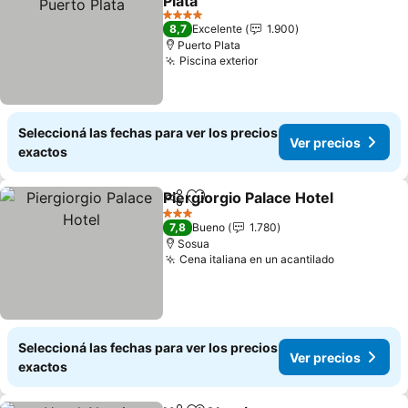
Plata
Ver precios
4 Estrellas
8,7
Excelente
1.900
Puerto Plata
Piscina exterior
Ver precios
Seleccioná las fechas para ver los precios
Ver precios
exactos
Piergiorgio Palace Hotel
Compartir
Añadir a favoritos
Ve
3 Estrellas
7,8
Bueno
1.780
Sosua
Cena italiana en un acantilado
Ver precio
Seleccioná las fechas para ver los precios
Ver precios
exactos