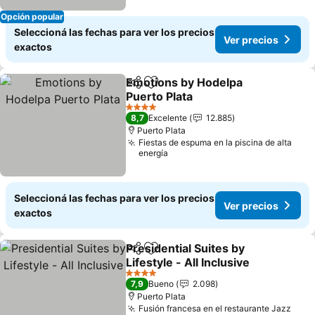
Opción popular
Seleccioná las fechas para ver los precios
Ver precios
exactos
Emotions by Hodelpa
Compartir
Añadir a favoritos
Puerto Plata
Ver precios
4 Estrellas
8,7
Excelente
12.885
Puerto Plata
Fiestas de espuma en la piscina de alta
energía
Seleccioná las fechas para ver los precios
Ver precios
exactos
Presidential Suites by
Compartir
Añadir a favoritos
Lifestyle - All Inclusive
Ver precios
4 Estrellas
7,9
Bueno
2.098
Puerto Plata
Fusión francesa en el restaurante Jazz
Ver 