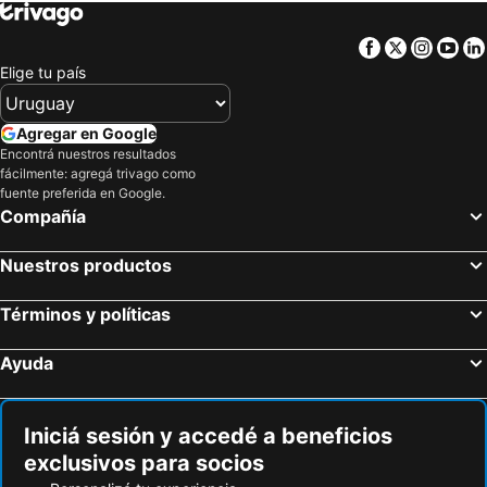
Facebook
Twitter
Insta
Yo
Elige tu país
Agregar en Google
Encontrá nuestros resultados
fácilmente: agregá trivago como
fuente preferida en Google.
Compañía
Nuestros productos
Términos y políticas
Ayuda
Iniciá sesión y accedé a beneficios
exclusivos para socios