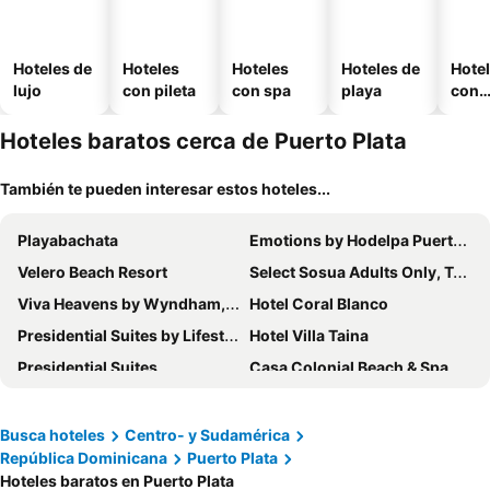
Hoteles de
Hoteles
Hoteles
Hoteles de
Hote
lujo
con pileta
con spa
playa
con
esta
mien
Hoteles baratos cerca de Puerto Plata
También te pueden interesar estos hoteles...
Playabachata
Emotions by Hodelpa Puerto Plata
Velero Beach Resort
Select Sosua Adults Only, Trademark by Wyndham All Inclusive
Viva Heavens by Wyndham, A Trademark All Inclusive
Hotel Coral Blanco
Presidential Suites by Lifestyle - All Inclusive
Hotel Villa Taina
Presidential Suites
Casa Colonial Beach & Spa
Piergiorgio Palace Hotel
Paradise Island Beach Resort
CortLang Vacation Rentals, El Pueblito
Tubagua Ecolodge
Busca hoteles
Centro- y Sudamérica
República Dominicana
Puerto Plata
Holiday Inn Puerto Plata-Cofresi Bay Area
Blue Island Punta Rucia
Hoteles baratos en Puerto Plata