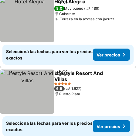
Hotel Alegria
Compartir
Añadir a favoritos
Ver precios
8,0
Muy bueno
489
Cabarete
Terraza en la azotea con jacuzzi
Ver prec
Seleccioná las fechas para ver los precios
Ver precios
exactos
Lifestyle Resort And
Compartir
Añadir a favoritos
Villas
Ver precios
5 Estrellas
6,5
1.627
Puerto Plata
Seleccioná las fechas para ver los precios
Ver precios
exactos