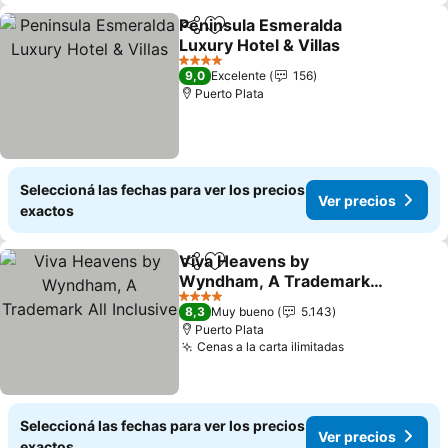
Peninsula Esmeralda
Compartir
Añadir a favoritos
Luxury Hotel & Villas
Ver precios
4 Estrellas
9,0
Excelente
156
Puerto Plata
Seleccioná las fechas para ver los precios
Ver precios
exactos
Viva Heavens by
Compartir
Añadir a favoritos
Wyndham, A Trademark
All Inclusive
Ver precios
4 Estrellas
8,3
Muy bueno
5.143
Puerto Plata
Cenas a la carta ilimitadas
Ver precios
Seleccioná las fechas para ver los precios
Ver precios
exactos