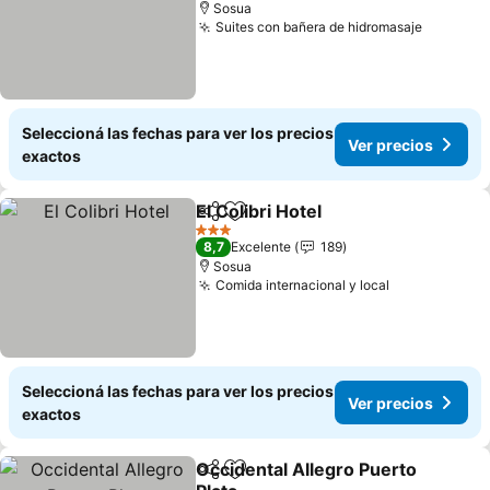
Sosua
Suites con bañera de hidromasaje
Ver prec
Seleccioná las fechas para ver los precios
Ver precios
exactos
El Colibri Hotel
Compartir
Añadir a favoritos
Ver precios
3 Estrellas
8,7
Excelente
189
Sosua
Comida internacional y local
Ver precios
Seleccioná las fechas para ver los precios
Ver precios
exactos
Occidental Allegro Puerto
Compartir
Añadir a favoritos