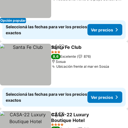
Ver
Opción popular
Seleccioná las fechas para ver los precios
Ver precios
exactos
Santa Fe Club
Compartir
Añadir a favoritos
Ver precios
3 Estrellas
8,6
Excelente
876
Sosua
Ubicación frente al mar en Sosúa
Ver prec
Seleccioná las fechas para ver los precios
Ver precios
exactos
CASA-22 Luxury
Compartir
Añadir a favoritos
Boutique Hotel
Ver precios
4 Estrellas