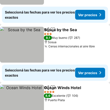
Seleccioná las fechas para ver los precios
Ver precios
exactos
Sosua by the Sea
Compartir
Añadir a favoritos
Ver preci
3 Estrellas
8,1
Muy bueno
287
Sosua
Cenas internacionales al aire libre
Ver prec
Seleccioná las fechas para ver los precios
Ver precios
exactos
Ocean Winds Hotel
Compartir
Añadir a favoritos
Ver pre
4 Estrellas
8,6
Excelente
106
Puerto Plata