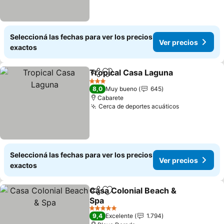
Seleccioná las fechas para ver los precios
Ver precios
exactos
Tropical Casa Laguna
Compartir
Añadir a favoritos
Ver 
3 Estrellas
8,0
Muy bueno
645
Cabarete
Cerca de deportes acuáticos
Ver precios
Seleccioná las fechas para ver los precios
Ver precios
exactos
Casa Colonial Beach &
Compartir
Añadir a favoritos
Spa
Ver precios
5 Estrellas
9,4
Excelente
1.794