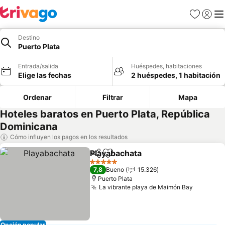
Favoritos
Iniciar 
Me
Destino
Puerto Plata
Entrada/salida
Huéspedes, habitaciones
Elige las fechas
2 huéspedes, 1 habitación
Ordenar
Filtrar
Mapa
Hoteles baratos en Puerto Plata, República
Dominicana
Cómo influyen los pagos en los resultados
Playabachata
Compartir
Añadir a favoritos
Ver precios
5 Estrellas
7,8
Bueno
15.326
Puerto Plata
La vibrante playa de Maimón Bay
Ver prec
Opción popular