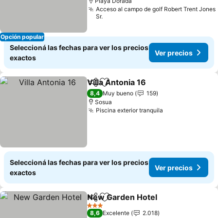
Playa Dorada
Acceso al campo de golf Robert Trent Jones
Sr.
Opción popular
Seleccioná las fechas para ver los precios
Ver precios
exactos
Villa Antonia 16
Compartir
Añadir a favoritos
Ver precio
8,4
Muy bueno
159
Sosua
Piscina exterior tranquila
Ver precios
Seleccioná las fechas para ver los precios
Ver precios
exactos
New Garden Hotel
Compartir
Añadir a favoritos
Ver pre
3 Estrellas
8,6
Excelente
2.018