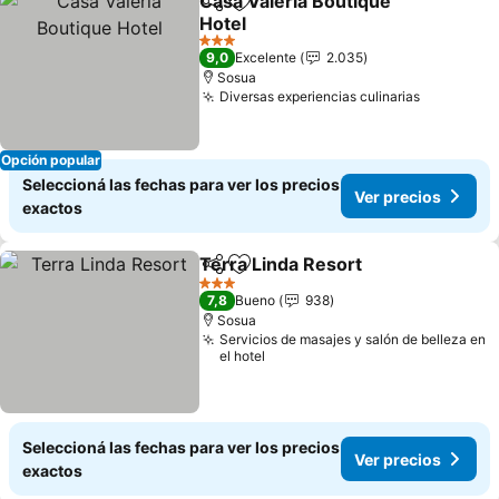
Casa Valeria Boutique
Compartir
Añadir a favoritos
Hotel
Ver precios
3 Estrellas
9,0
Excelente
2.035
Sosua
Diversas experiencias culinarias
Ver preci
Opción popular
Seleccioná las fechas para ver los precios
Ver precios
exactos
Terra Linda Resort
Compartir
Añadir a favoritos
Ver pre
3 Estrellas
7,8
Bueno
938
Sosua
Servicios de masajes y salón de belleza en
el hotel
Seleccioná las fechas para ver los precios
Ver precios
exactos