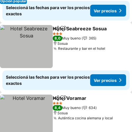
Opción popular
Seleccioná las fechas para ver los precios
Ver precios
exactos
Hotel Seabreeze Sosua
Compartir
Añadir a favoritos
Ve
3 Estrellas
8,0
Muy bueno
365
Sosua
Restaurante y bar en el hotel
Ver precios
Seleccioná las fechas para ver los precios
Ver precios
exactos
Hotel Voramar
Compartir
Añadir a favoritos
Ver precios
3 Estrellas
8,4
Muy bueno
634
Sosua
Auténtica cocina alemana y local
Ver prec