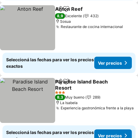
Anton Reef
Compartir
Añadir a favoritos
Ver precios
8,9
Excelente
432
Sosua
Restaurante de cocina internacional
Ver pr
Seleccioná las fechas para ver los precios
Ver precios
exactos
Paradise Island Beach
Compartir
Añadir a favoritos
Resort
Ver precios
3 Estrellas
8,3
Muy bueno
289
La Isabela
Experiencia gastronómica frente a la playa
V
Seleccioná las fechas para ver los precios
Ver precios