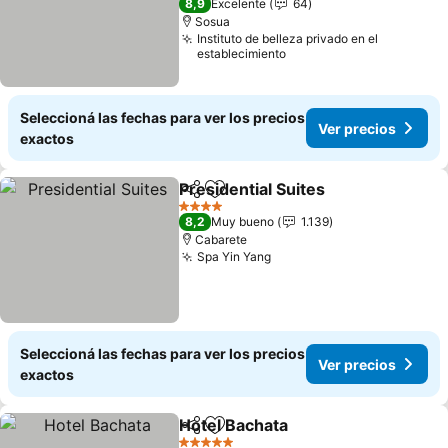
8,9
Excelente
64
Sosua
Instituto de belleza privado en el
establecimiento
Seleccioná las fechas para ver los precios
Ver precios
exactos
Presidential Suites
Compartir
Añadir a favoritos
Ver pre
4 Estrellas
8,2
Muy bueno
1.139
Cabarete
Spa Yin Yang
Ver precios
Seleccioná las fechas para ver los precios
Ver precios
exactos
Hotel Bachata
Compartir
Añadir a favoritos
Ver precios