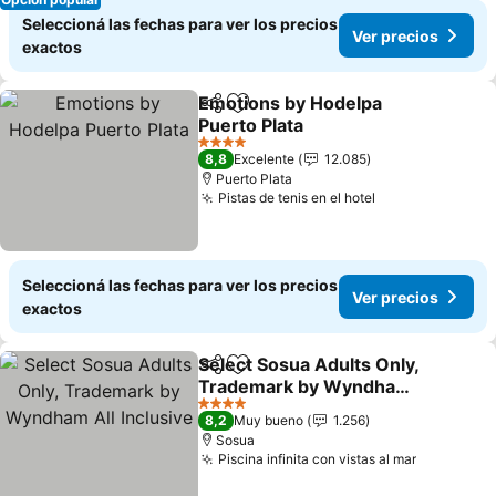
Seleccioná las fechas para ver los precios
Ver precios
exactos
Emotions by Hodelpa
Compartir
Añadir a favoritos
Puerto Plata
Ver precios
4 Estrellas
8,8
Excelente
12.085
Puerto Plata
Pistas de tenis en el hotel
Ver precios
Seleccioná las fechas para ver los precios
Ver precios
exactos
Select Sosua Adults Only,
Compartir
Añadir a favoritos
Trademark by Wyndham
All Inclusive
Ver precios
4 Estrellas
8,2
Muy bueno
1.256
Sosua
Piscina infinita con vistas al mar
Ver preci