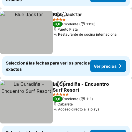
Blue JackTar
Compartir
Añadir a favoritos
Ver precios
4 Estrellas
8,8
Excelente
1.158
Puerto Plata
Restaurante de cocina internacional
Ver pr
Seleccioná las fechas para ver los precios
Ver precios
exactos
La Curadiña - Encuentro
Compartir
Añadir a favoritos
Surf Resort
Ver precios
5 Estrellas
9,6
Excelente
111
Cabarete
Acceso directo a la playa
Ver precios