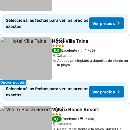
Seleccioná las fechas para ver los precios
Ver precios
exactos
Hotel Villa Taina
Compartir
Añadir a favoritos
Ver precio
4 Estrellas
8,6
Excelente
1.705
Cabarete
Acceso privilegiado a deportes de viento en
la playa
Opción popular
Seleccioná las fechas para ver los precios
Ver precios
exactos
Velero Beach Resort
Compartir
Añadir a favoritos
Ver p
3 Estrellas
8,9
Excelente
2.690
Cabarete
Restaurante frente a la playa Sunset Grill