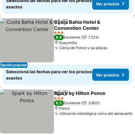
Seleccioná las fechas para ver los precios
Ver precios
exactos
Costa Bahia Hotel &
Compartir
Añadir a favoritos
Convention Center
3 Estrellas
8,6
Excelente
7.223
Guayanilla
Cerca de Ponce y las playas
Opción popular
Seleccioná las fechas para ver los precios
Ver precios
exactos
Spark by Hilton Ponce
Compartir
Añadir a favoritos
3 Estrellas
8,5
Excelente
3.800
Ponce
Ubicación estratégica cerca del aeropuerto