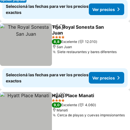
Seleccioná las fechas para ver los precios
Ver precios
exactos
The Royal Sonesta San
Compartir
Añadir a favoritos
Juan
4 Estrellas
8,8
Excelente
12.010
San Juan
Siete restaurantes y bares diferentes
Seleccioná las fechas para ver los precios
Ver precios
exactos
Hyatt Place Manati
Compartir
Añadir a favoritos
4 Estrellas
9,0
Excelente
4.060
Manati
Cerca de playas y cuevas impresionantes