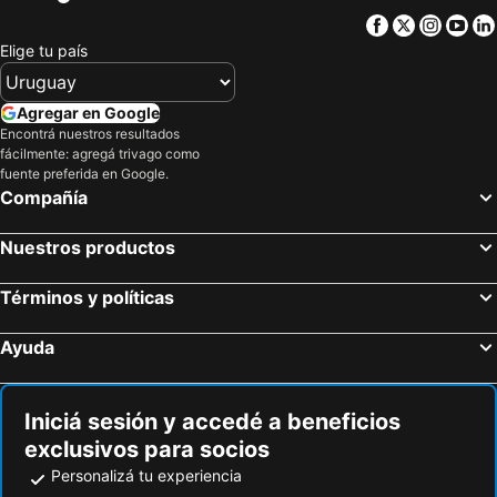
Hotel Rumbao, A Tribute Portfolio Hotel
Ciqala Suites Hotel
Facebook
Twitter
Insta
Yo
Fajardo Inn
Canario Boutique Hotel
Elige tu país
Hotel El Convento
The Looking Glass Hotel
Luquillo Sunrise Beach Inn
Trópica Beach Hotel
Agregar en Google
Olive Boutique Hotel
Hotel San Jorge
Encontrá nuestros resultados
fácilmente: agregá trivago como
Dream Inn PR
LoveSoulBeautiful
fuente preferida en Google.
Compañía
Nuestros productos
Términos y políticas
Ayuda
Iniciá sesión y accedé a beneficios
exclusivos para socios
Personalizá tu experiencia