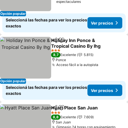
espectaculares
Opción popular
Seleccioná las fechas para ver los precios
Ver precios
exactos
Holiday Inn Ponce &
Compartir
Añadir a favoritos
Tropical Casino By Ihg
3 Estrellas
8,7
Excelente
5.815
Ponce
Acceso fácil a la autopista
Opción popular
Seleccioná las fechas para ver los precios
Ver precios
exactos
Hyatt Place San Juan
Compartir
Añadir a favoritos
3 Estrellas
8,8
Excelente
7.609
San Juan
Gimnasio 24 horas con equipamiento