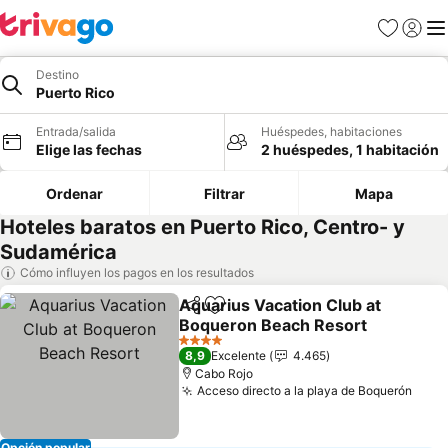
Favoritos
Iniciar 
Me
Destino
Puerto Rico
Entrada/salida
Huéspedes, habitaciones
Elige las fechas
2 huéspedes, 1 habitación
Ordenar
Filtrar
Mapa
Hoteles baratos en Puerto Rico, Centro- y
Sudamérica
Cómo influyen los pagos en los resultados
Aquarius Vacation Club at
Compartir
Añadir a favoritos
Boqueron Beach Resort
4 Estrellas
8,9
Excelente
4.465
Cabo Rojo
Acceso directo a la playa de Boquerón
Opción popular