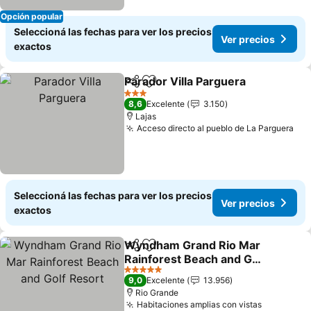
Opción popular
Seleccioná las fechas para ver los precios
Ver precios
exactos
Parador Villa Parguera
Compartir
Añadir a favoritos
3 Estrellas
8,6
Excelente
3.150
Lajas
Acceso directo al pueblo de La Parguera
Seleccioná las fechas para ver los precios
Ver precios
exactos
Wyndham Grand Rio Mar
Compartir
Añadir a favoritos
Rainforest Beach and Golf
Resort
5 Estrellas
9,0
Excelente
13.956
Rio Grande
Habitaciones amplias con vistas