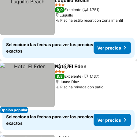
Luquillo Beach
3 Estrellas
9,0
Excelente
1.751
Luquillo
Piscina estilo resort con zona infantil
Seleccioná las fechas para ver los precios
Ver precios
exactos
Hotel El Eden
Compartir
Añadir a favoritos
3 Estrellas
8,8
Excelente
1.137
Juana Diaz
Piscina privada con patio
Opción popular
Seleccioná las fechas para ver los precios
Ver precios
exactos