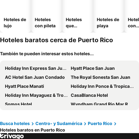
Hoteles de
Hoteles
Hoteles
Hoteles de
Hote
lujo
con pileta
que
playa
con
aceptan
esta
mascotas
mien
Hoteles baratos cerca de Puerto Rico
También te pueden interesar estos hoteles...
Holiday Inn Express San Juan Condado By Ihg
Hyatt Place San Juan
AC Hotel San Juan Condado
The Royal Sonesta San Juan
Hyatt Place Manati
Holiday Inn Ponce & Tropical Casino By Ihg
Holiday Inn Mayaguez & Tropical Casino By Ihg
CasaBlanca Hotel
Somos Hotel
Wyndham Grand Rio Mar Rainforest Beach and Golf Resort
Aloft Ponce Hotel & Casino
Rincon Beach Resort
Costa Bahia Hotel Paseo Caribe
Spark by Hilton Ponce
Busca hoteles
Centro- y Sudamérica
Puerto Rico
Hoteles baratos en Puerto Rico
Parador MaunaCaribe
The Tryst Beachfront Hotel