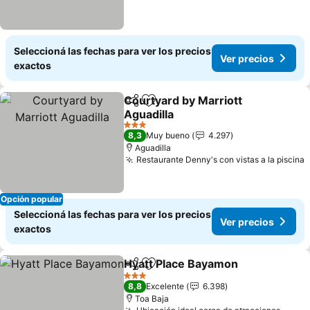
Seleccioná las fechas para ver los precios
Ver precios
exactos
Courtyard by Marriott
Compartir
Añadir a favoritos
Aguadilla
3 Estrellas
8,3
Muy bueno
4.297
Aguadilla
Restaurante Denny's con vistas a la piscina
Opción popular
Seleccioná las fechas para ver los precios
Ver precios
exactos
Hyatt Place Bayamon
Compartir
Añadir a favoritos
3 Estrellas
8,8
Excelente
6.398
Toa Baja