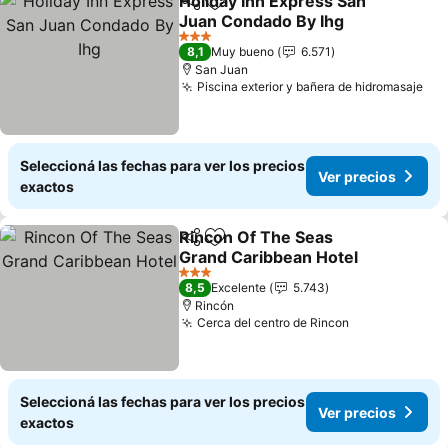
Holiday Inn Express San
Compartir
Añadir a favoritos
Juan Condado By Ihg
3 Estrellas
8,1
Muy bueno
6.571
San Juan
Piscina exterior y bañera de hidromasaje
Seleccioná las fechas para ver los precios
Ver precios
exactos
Rincon Of The Seas
Compartir
Añadir a favoritos
Grand Caribbean Hotel
3 Estrellas
8,5
Excelente
5.743
Rincón
Cerca del centro de Rincon
Seleccioná las fechas para ver los precios
Ver precios
exactos