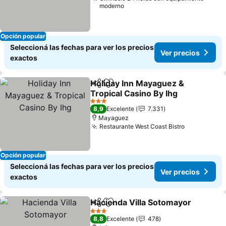
moderno
Opción popular
Seleccioná las fechas para ver los precios
Ver precios
exactos
Holiday Inn Mayaguez &
Compartir
Añadir a favoritos
Tropical Casino By Ihg
3 Estrellas
8,9
Excelente
7.331
Mayaguez
Restaurante West Coast Bistro
Opción popular
Seleccioná las fechas para ver los precios
Ver precios
exactos
Hacienda Villa Sotomayor
Compartir
Añadir a favoritos
3 Estrellas
8,8
Excelente
478