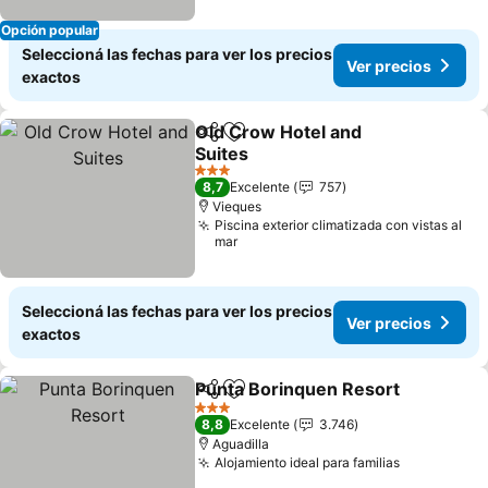
Opción popular
Seleccioná las fechas para ver los precios
Ver precios
exactos
Old Crow Hotel and
Compartir
Añadir a favoritos
Suites
3 Estrellas
8,7
Excelente
757
Vieques
Piscina exterior climatizada con vistas al
mar
Seleccioná las fechas para ver los precios
Ver precios
exactos
Punta Borinquen Resort
Compartir
Añadir a favoritos
3 Estrellas
8,8
Excelente
3.746
Aguadilla
Alojamiento ideal para familias