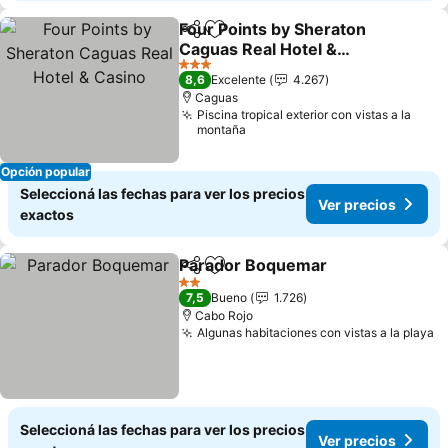
Four Points by Sheraton
Compartir
Añadir a favoritos
Caguas Real Hotel &
Casino
3 Estrellas
8,6
Excelente
4.267
Caguas
Piscina tropical exterior con vistas a la
montaña
Opción popular
Seleccioná las fechas para ver los precios
Ver precios
exactos
Parador Boquemar
Compartir
Añadir a favoritos
2 Estrellas
7,5
Bueno
1.726
Cabo Rojo
Algunas habitaciones con vistas a la playa
Seleccioná las fechas para ver los precios
Ver precios