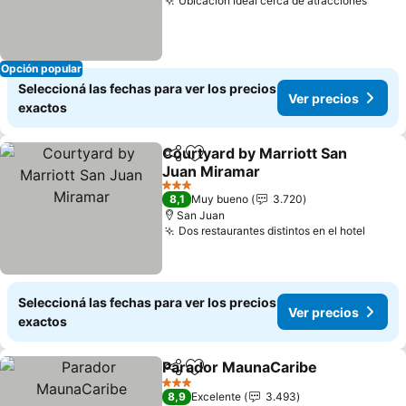
Ubicación ideal cerca de atracciones
Opción popular
Seleccioná las fechas para ver los precios
Ver precios
exactos
Courtyard by Marriott San
Compartir
Añadir a favoritos
Juan Miramar
3 Estrellas
8,1
Muy bueno
3.720
San Juan
Dos restaurantes distintos en el hotel
Seleccioná las fechas para ver los precios
Ver precios
exactos
Parador MaunaCaribe
Compartir
Añadir a favoritos
3 Estrellas
8,9
Excelente
3.493