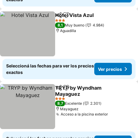
Hotel Vista Azul
Compartir
Añadir a favoritos
3 Estrellas
8,1
Muy bueno
4.984
Aguadilla
Seleccioná las fechas para ver los precios
Ver precios
exactos
TRYP by Wyndham
Compartir
Añadir a favoritos
Mayaguez
3 Estrellas
8,7
Excelente
2.301
Mayaguez
Acceso a la piscina exterior