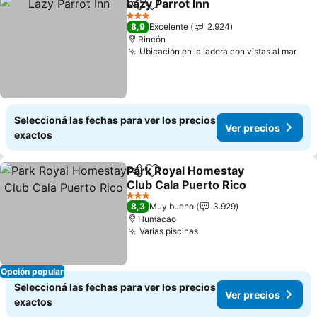
Lazy Parrot Inn
Compartir
Añadir a favoritos
3 Estrellas
8,9
Excelente
2.924
Rincón
Ubicación en la ladera con vistas al mar
Seleccioná las fechas para ver los precios
Ver precios
exactos
Park Royal Homestay
Compartir
Añadir a favoritos
Club Cala Puerto Rico
3 Estrellas
8,3
Muy bueno
3.929
Humacao
Varias piscinas
Opción popular
Seleccioná las fechas para ver los precios
Ver precios
exactos