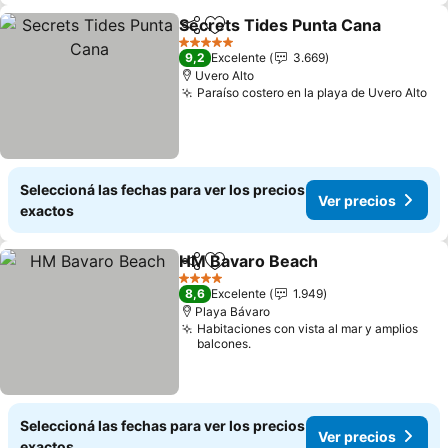
Secrets Tides Punta Cana
Compartir
Añadir a favoritos
5 Estrellas
9,2
Excelente
3.669
Uvero Alto
Paraíso costero en la playa de Uvero Alto
Seleccioná las fechas para ver los precios
Ver precios
exactos
HM Bavaro Beach
Compartir
Añadir a favoritos
4 Estrellas
8,6
Excelente
1.949
Playa Bávaro
Habitaciones con vista al mar y amplios
balcones.
Seleccioná las fechas para ver los precios
Ver precios
exactos