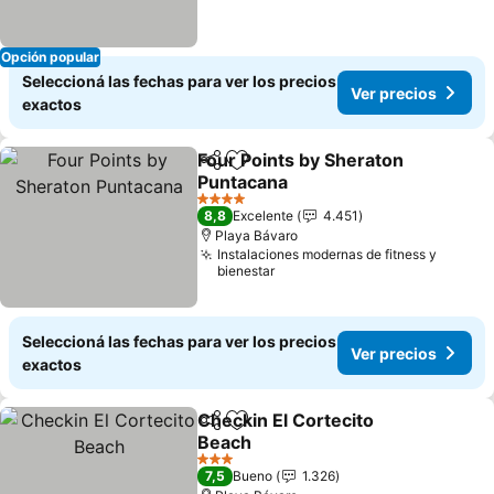
Opción popular
Seleccioná las fechas para ver los precios
Ver precios
exactos
Four Points by Sheraton
Compartir
Añadir a favoritos
Puntacana
4 Estrellas
8,8
Excelente
4.451
Playa Bávaro
Instalaciones modernas de fitness y
bienestar
Seleccioná las fechas para ver los precios
Ver precios
exactos
Checkin El Cortecito
Compartir
Añadir a favoritos
Beach
3 Estrellas
7,5
Bueno
1.326