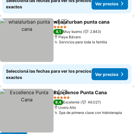
Seleccioná las fechas para ver los precios
Ver precios
exactos
whala!urban punta cana
Compartir
Añadir a favoritos
4 Estrellas
8,1
Muy bueno
2.843
Playa Bávaro
Servicios para toda la familia
Seleccioná las fechas para ver los precios
Ver precios
exactos
Excellence Punta Cana
Compartir
Añadir a favoritos
5 Estrellas
9,4
Excelente
49.027
Uvero Alto
Spa de primera clase con hidroterapia