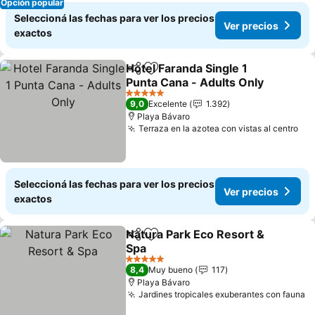
Opción popular
Seleccioná las fechas para ver los precios
Ver precios
exactos
Hotel Faranda Single 1
Compartir
Añadir a favoritos
Punta Cana - Adults Only
5 Estrellas
9,0
Excelente
1.392
Playa Bávaro
Terraza en la azotea con vistas al centro
Seleccioná las fechas para ver los precios
Ver precios
exactos
Natura Park Eco Resort &
Compartir
Añadir a favoritos
Spa
5 Estrellas
8,4
Muy bueno
117
Playa Bávaro
Jardines tropicales exuberantes con fauna