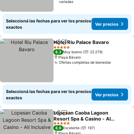
variadas
Seleccioná las fechas para ver los precios
Ver precios
exactos
Hotel Riu Palace Bavaro
Compartir
Añadir a favoritos
5 Estrellas
8,3
Muy bueno
22.279
Playa Bávaro
Ofertas completas de bienestar
Seleccioná las fechas para ver los precios
Ver precios
exactos
Lopesan Caoba Lagoon
Compartir
Añadir a favoritos
Resort Spa & Casino - All
Inclusive
5 Estrellas
8,6
Excelente
197
Playa Bávaro