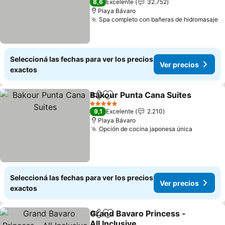
8,6
Excelente
32.752
Playa Bávaro
Spa completo con bañeras de hidromasaje
Seleccioná las fechas para ver los precios
Ver precios
exactos
Bakour Punta Cana Suites
Compartir
Añadir a favoritos
5 Estrellas
9,1
Excelente
2.210
Playa Bávaro
Opción de cocina japonesa única
Seleccioná las fechas para ver los precios
Ver precios
exactos
Grand Bavaro Princess -
Compartir
Añadir a favoritos
All Inclusive