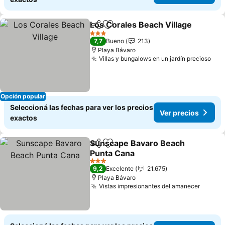
Los Corales Beach Village
Compartir
Añadir a favoritos
3 Estrellas
7,7
Bueno
213
Playa Bávaro
Villas y bungalows en un jardín precioso
Opción popular
Seleccioná las fechas para ver los precios
Ver precios
exactos
Sunscape Bavaro Beach
Compartir
Añadir a favoritos
Punta Cana
3 Estrellas
9,2
Excelente
21.675
Playa Bávaro
Vistas impresionantes del amanecer