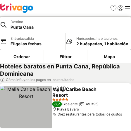
Favoritos
Iniciar 
Me
Destino
Punta Cana
Entrada/salida
Huéspedes, habitaciones
Elige las fechas
2 huéspedes, 1 habitación
Ordenar
Filtrar
Mapa
Hoteles baratos en Punta Cana, República
Dominicana
Cómo influyen los pagos en los resultados
Meliá Caribe Beach
Compartir
Añadir a favoritos
Resort
5 Estrellas
8,7
Excelente
49.395
Playa Bávaro
Diez restaurantes para todos los gustos