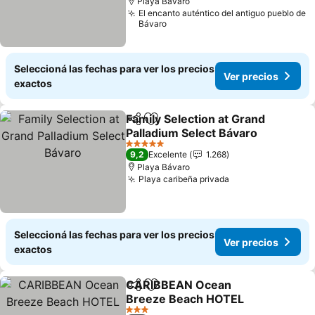
Playa Bávaro
El encanto auténtico del antiguo pueblo de
Bávaro
Seleccioná las fechas para ver los precios
Ver precios
exactos
Family Selection at Grand
Compartir
Añadir a favoritos
Palladium Select Bávaro
5 Estrellas
9,2
Excelente
1.268
Playa Bávaro
Playa caribeña privada
Seleccioná las fechas para ver los precios
Ver precios
exactos
CARIBBEAN Ocean
Compartir
Añadir a favoritos
Breeze Beach HOTEL
3 Estrellas