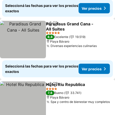
Seleccioná las fechas para ver los precios
Ver precios
exactos
Paradisus Grand Cana -
Compartir
Añadir a favoritos
All Suites
5 Estrellas
8,8
Excelente
19.519
Playa Bávaro
Diversas experiencias culinarias
Seleccioná las fechas para ver los precios
Ver precios
exactos
Hotel Riu Republica
Compartir
Añadir a favoritos
4 Estrellas
7,8
Bueno
33.741
Playa Bávaro
Spa y centro de bienestar muy completos