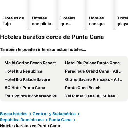
Hoteles de
Hoteles
Hoteles
Hoteles
Hotel
lujo
con pileta
que
con spa
play
aceptan
mascotas
Hoteles baratos cerca de Punta Cana
También te pueden interesar estos hoteles...
Meliá Caribe Beach Resort
Hotel Riu Palace Punta Cana
Hotel Riu Republica
Paradisus Grand Cana - All Suites
Hotel Riu Palace Bavaro
Grand Bavaro Princess - All Inclusive
AC Hotel Punta Cana
Punta Cana Beach
Four Points by Sheraton Puntacana
Zel Punta Cana, All Suites - All inclusive
whala!bávaro
whala!urban punta cana
Hotel Faranda Single 1 Punta Cana - Adults Only
Breathless Punta Cana Resort & Spa
Busca hoteles
Centro- y Sudamérica
República Dominicana
Punta Cana
Los Corales Beach Village
Hotel Marimba Punta Cana
Hoteles baratos en Punta Cana