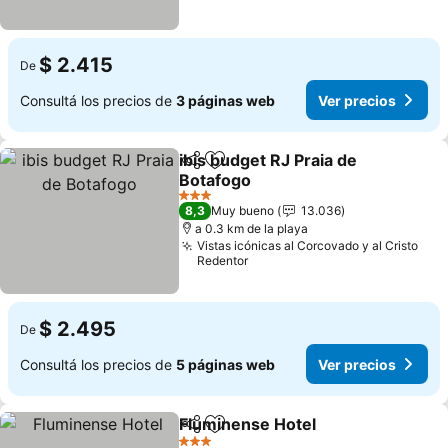
$ 2.415
De
Consultá los precios de
3 páginas web
Ver precios
ibis budget RJ Praia de
Compartir
Añadir a favoritos
Botafogo
Ver precios
3 Estrellas
8,3
Muy bueno
13.036
a 0.3 km de la playa
Vistas icónicas al Corcovado y al Cristo
Redentor
$ 2.495
De
Consultá los precios de
5 páginas web
Ver precios
Fluminense Hotel
Compartir
Añadir a favoritos
Ver prec