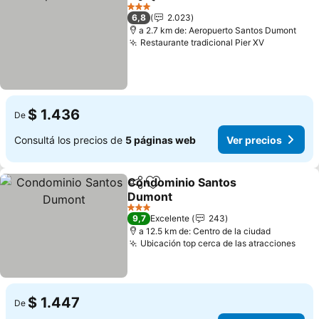
Compartir
Añadir a favoritos
Ver prec
3 Estrellas
6,8
2.023
a 2.7 km de: Aeropuerto Santos Dumont
Restaurante tradicional Pier XV
Ver preci
$ 1.436
De
Consultá los precios de
5 páginas web
Ver precios
Condominio Santos
Compartir
Añadir a favoritos
Dumont
Ver precios
3 Estrellas
9,7
Excelente
243
a 12.5 km de: Centro de la ciudad
Ubicación top cerca de las atracciones
Ver 
$ 1.447
De