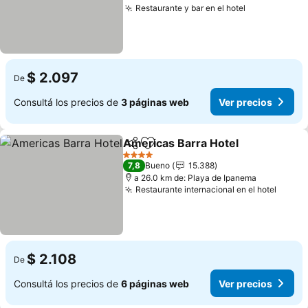
Restaurante y bar en el hotel
Ver precios
$ 2.097
De
Consultá los precios de
3 páginas web
Ver precios
Americas Barra Hotel
Compartir
Añadir a favoritos
Ver 
4 Estrellas
7,8
Bueno
15.388
a 26.0 km de: Playa de Ipanema
Restaurante internacional en el hotel
Ver p
$ 2.108
De
Consultá los precios de
6 páginas web
Ver precios