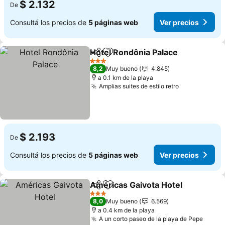
$ 2.132
De
Consultá los precios de
5 páginas web
Ver precios
Hotel Rondônia Palace
Compartir
Añadir a favoritos
Ver
3 Estrellas
8,2
Muy bueno
4.845
a 0.1 km de la playa
Amplias suites de estilo retro
Ver precios
$ 2.193
De
Consultá los precios de
5 páginas web
Ver precios
Américas Gaivota Hotel
Compartir
Añadir a favoritos
Ve
3 Estrellas
8,0
Muy bueno
6.569
a 0.4 km de la playa
A un corto paseo de la playa de Pepe
Ver p