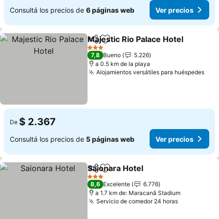
Consultá los precios de
6 páginas web
Ver precios
Majestic Rio Palace Hotel
Compartir
Añadir a favoritos
V
3 Estrellas
7,8
Bueno
5.226
a 0.5 km de la playa
Alojamientos versátiles para huéspedes
Ver
$ 2.367
De
Consultá los precios de
5 páginas web
Ver precios
Saionara Hotel
Compartir
Añadir a favoritos
Ver precios
3 Estrellas
8,6
Excelente
6.776
a 1.7 km de: Maracanã Stadium
Servicio de comedor 24 horas
Ver precio