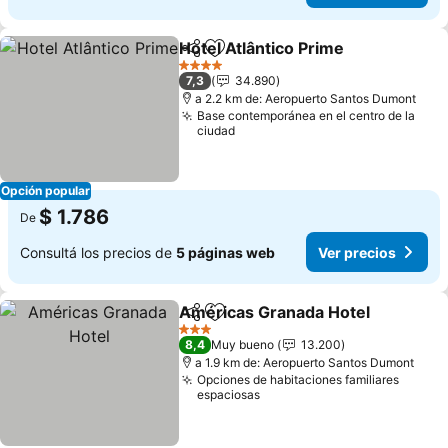
Hotel Atlântico Prime
Compartir
Añadir a favoritos
Ver p
4 Estrellas
7,3
34.890
a 2.2 km de: Aeropuerto Santos Dumont
Base contemporánea en el centro de la
ciudad
Opción popular
$ 1.786
De
Consultá los precios de
5 páginas web
Ver precios
Américas Granada Hotel
Compartir
Añadir a favoritos
V
3 Estrellas
8,4
Muy bueno
13.200
a 1.9 km de: Aeropuerto Santos Dumont
Opciones de habitaciones familiares
espaciosas