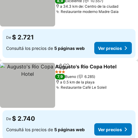
8,9
Excelente
10.557
a 34.3 km de: Centro de la ciudad
Restaurante moderno Madre Gaia
Ver prec
$ 2.721
De
Consultá los precios de
5 páginas web
Ver precios
Augusto's Rio Copa Hotel
Compartir
Añadir a favoritos
3 Estrellas
7,9
Bueno
6.285
a 0.5 km de la playa
Restaurante Café Le Soleil
Ver precios
$ 2.740
De
Consultá los precios de
5 páginas web
Ver precios