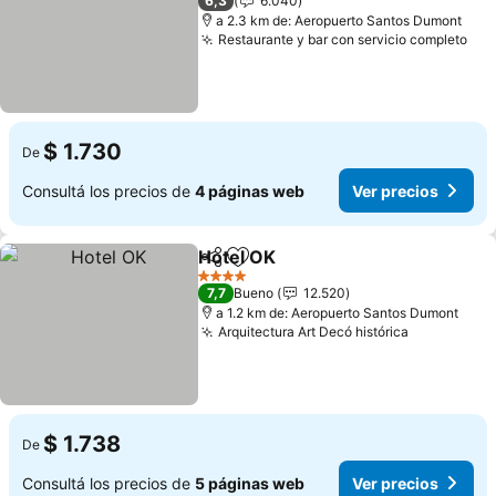
6,3
6.040
a 2.3 km de: Aeropuerto Santos Dumont
Restaurante y bar con servicio completo
Ver
$ 1.730
De
Consultá los precios de
4 páginas web
Ver precios
Hotel OK
Compartir
Añadir a favoritos
Ver precios
4 Estrellas
7,7
Bueno
12.520
a 1.2 km de: Aeropuerto Santos Dumont
Arquitectura Art Decó histórica
Ver precio
$ 1.738
De
Consultá los precios de
5 páginas web
Ver precios