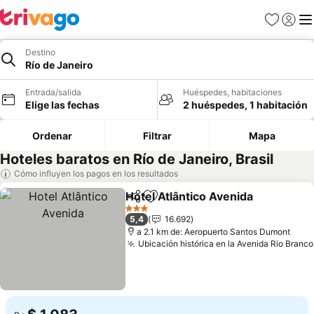
Favoritos
Iniciar 
Me
Destino
Río de Janeiro
Entrada/salida
Huéspedes, habitaciones
Elige las fechas
2 huéspedes, 1 habitación
Ordenar
Filtrar
Mapa
Hoteles baratos en Río de Janeiro, Brasil
Cómo influyen los pagos en los resultados
Hotel Atlântico Avenida
Compartir
Añadir a favoritos
Ver
3 Estrellas
5,4
16.692
a 2.1 km de: Aeropuerto Santos Dumont
Ubicación histórica en la Avenida Rio Branco