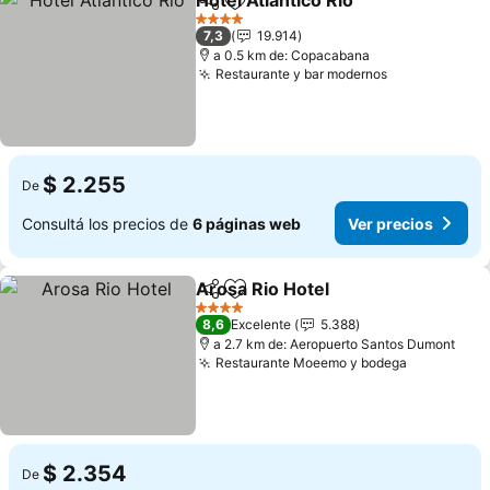
Hotel Atlântico Rio
Compartir
Añadir a favoritos
Ver pre
4 Estrellas
7,3
19.914
a 0.5 km de: Copacabana
Restaurante y bar modernos
Ver precios
$ 2.255
De
Consultá los precios de
6 páginas web
Ver precios
Arosa Rio Hotel
Compartir
Añadir a favoritos
Ver precio
4 Estrellas
8,6
Excelente
5.388
a 2.7 km de: Aeropuerto Santos Dumont
Restaurante Moeemo y bodega
Ver preci
$ 2.354
De