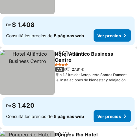
$ 1.408
De
Consultá los precios de
5 páginas web
Ver precios
Hotel Atlântico Business
Compartir
Añadir a favoritos
Centro
Ver precios
4 Estrellas
7,3
27.814
a 1.2 km de: Aeropuerto Santos Dumont
Instalaciones de bienestar y relajación
Ver 
$ 1.420
De
Consultá los precios de
5 páginas web
Ver precios
Pompeu Rio Hotel