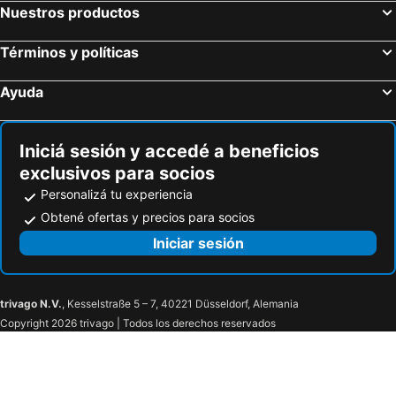
Regency Park Hotel
Atlantico Sul Hotel
Nuestros productos
Sol Ipanema Hotel
Arena Ipanema Hotel
Términos y políticas
Rio Design Copacabana Hotel
Pestana Rio Atlantica
Laghetto Stilo Barra
Arena Copacabana Hotel
Ayuda
KS Beach Hotel
Hilton Rio de Janeiro Copacabana
Hotel Regina Rio de Janeiro
Rede Andrade Canada
Iniciá sesión y accedé a beneficios
Copacabana Palace, A Belmond Hotel, Rio de Janeiro
Royalty Barra Hotel
exclusivos para socios
Royal Rio Palace Hotel
Hotel Atlântico Business Centro
Personalizá tu experiencia
ibis budget Rio de Janeiro Centro
ibis Rio de Janeiro Centro
Obtené ofertas y precios para socios
Rio's Presidente Hotel
Hotel Atlântico Tower
Iniciar sesión
Hotel Atlantico Tower
Solar Hostel Centro
Atlântico Centro Apartments
Hotel OK
trivago N.V.
, Kesselstraße 5 – 7, 40221 Düsseldorf, Alemania
Itajubá Hotel
Windsor Asturias Hotel
Copyright 2026 trivago | Todos los derechos reservados
Hospedagem Municipal
Hotel Casa Blanca - Adults Only
Windsor Guanabara Hotel
Hotel Encontros (Adult Only)
Hotel Hostal (Adults Only)
Hotel Gomes Freire