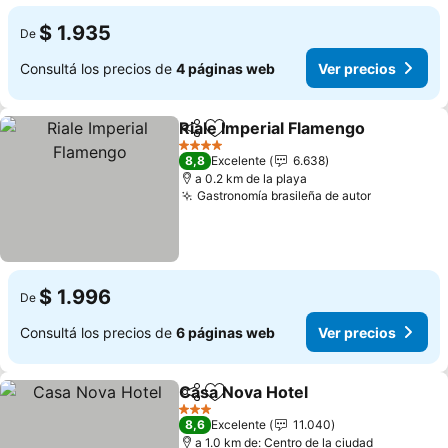
$ 1.935
De
Consultá los precios de
4 páginas web
Ver precios
Riale Imperial Flamengo
Compartir
Añadir a favoritos
Ve
4 Estrellas
8,8
Excelente
6.638
a 0.2 km de la playa
Gastronomía brasileña de autor
Ver preci
$ 1.996
De
Consultá los precios de
6 páginas web
Ver precios
Casa Nova Hotel
Compartir
Añadir a favoritos
Ver preci
3 Estrellas
8,6
Excelente
11.040
a 1.0 km de: Centro de la ciudad