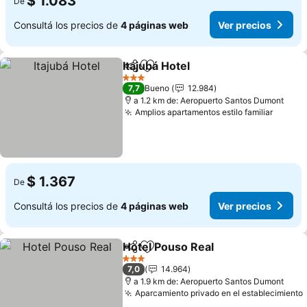
$ 1.083
De
Consultá los precios de
4 páginas web
Ver precios
Itajubá Hotel
Compartir
Añadir a favoritos
Ver precios
3 Estrellas
7,7
Bueno
12.984
a 1.2 km de: Aeropuerto Santos Dumont
Amplios apartamentos estilo familiar
Ver pr
$ 1.367
De
Consultá los precios de
4 páginas web
Ver precios
Hotel Pouso Real
Compartir
Añadir a favoritos
Ver preci
3 Estrellas
7,0
14.964
a 1.9 km de: Aeropuerto Santos Dumont
Aparcamiento privado en el establecimiento