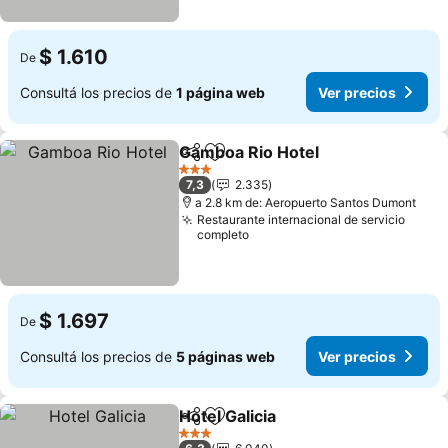
$ 1.610
De
Consultá los precios de
1 página web
Ver precios
Gamboa Rio Hotel
Compartir
Añadir a favoritos
Ver prec
3 Estrellas
7,3
2.335
a 2.8 km de: Aeropuerto Santos Dumont
Restaurante internacional de servicio
completo
$ 1.697
De
Consultá los precios de
5 páginas web
Ver precios
Hotel Galicia
Compartir
Añadir a favoritos
Ver precios
3 Estrellas