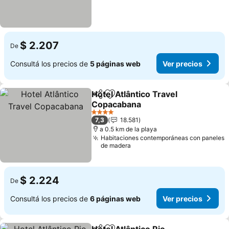
$ 2.207
De
Consultá los precios de
5 páginas web
Ver precios
Hotel Atlântico Travel
Compartir
Añadir a favoritos
Copacabana
Ver precios
4 Estrellas
7,3
18.581
a 0.5 km de la playa
Habitaciones contemporáneas con paneles
de madera
$ 2.224
De
Consultá los precios de
6 páginas web
Ver precios