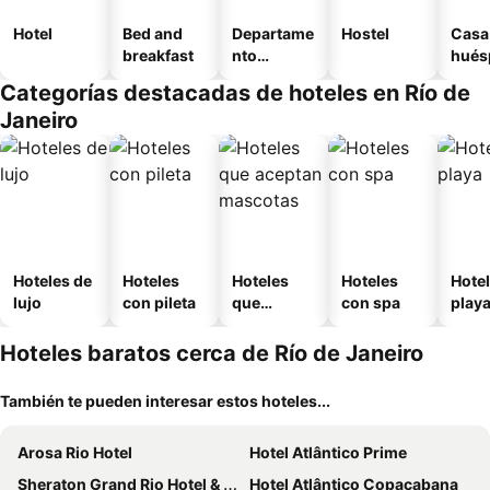
Hotel
Bed and
Departame
Hostel
Casa
breakfast
nto
hués
equipado
Categorías destacadas de hoteles en Río de
Janeiro
Hoteles de
Hoteles
Hoteles
Hoteles
Hotel
lujo
con pileta
que
con spa
play
aceptan
mascotas
Hoteles baratos cerca de Río de Janeiro
También te pueden interesar estos hoteles...
Arosa Rio Hotel
Hotel Atlântico Prime
Sheraton Grand Rio Hotel & Resort
Hotel Atlântico Copacabana