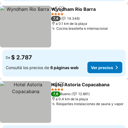
Wyndham Rio Barra
Compartir
Añadir a favoritos
Ver pr
4 Estrellas
7,4
14.346
a 0.1 km de la playa
Cocina brasileña e internacional
Ver preci
$ 2.787
De
Consultá los precios de
6 páginas web
Ver precios
Hotel Astoria Copacabana
Compartir
Añadir a favoritos
4 Estrellas
7,8
Bueno
12.861
a 0.4 km de la playa
Relajantes instalaciones de sauna y vapor
Ve