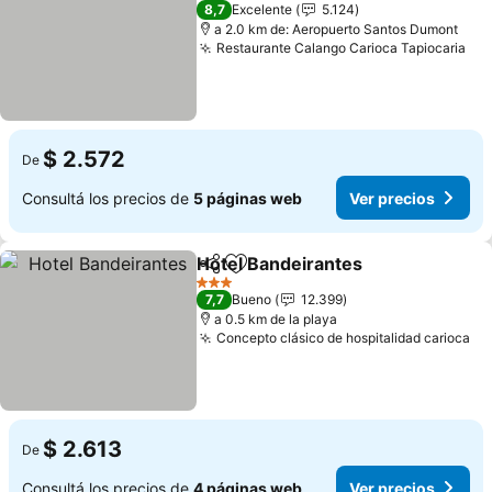
3 Estrellas
8,7
Excelente
5.124
a 2.0 km de: Aeropuerto Santos Dumont
Restaurante Calango Carioca Tapiocaria
Ver
$ 2.572
De
Consultá los precios de
5 páginas web
Ver precios
Hotel Bandeirantes
Compartir
Añadir a favoritos
Ver pre
3 Estrellas
7,7
Bueno
12.399
a 0.5 km de la playa
Concepto clásico de hospitalidad carioca
Ve
$ 2.613
De
Consultá los precios de
4 páginas web
Ver precios