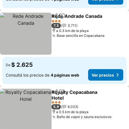
Rede Andrade Canada
Compartir
Añadir a favoritos
Ver
3 Estrellas
7,3
3.711
a 0.3 km de la playa
Base sencilla en Copacabana
Ver precio
$ 2.625
De
Consultá los precios de
4 páginas web
Ver precios
Royalty Copacabana
Compartir
Añadir a favoritos
Hotel
Ver precios
3 Estrellas
5,9
6.023
a 0.5 km de la playa
Baño de vapor y sauna exclusivos
Ver pre