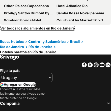
Othon Palace Copacabana Rio
Hotel Atlântico Rio
Prodigy Santos Dumont by Wish
Samba Bossa Nova Ipanema
Windsor Florida Hotel
Courtyard by Marriott Rio de Janeiro Barra da Tijuca
Socialtel Copacabana
Pompeu Rio Hotel
Ver todos los alojamientos en Río de Janeiro
ibis budget RJ Copacabana
Wyndham Rio Barra
Busca hoteles
Centro- y Sudamérica
Brasil
Mar Ipanema Hotel
Windsor Palace Copacabana
Río de Janeiro
Río de Janeiro
Lifestyle Laghetto Collection
Hilton Barra Rio De Janeiro
Hoteles baratos en Río de Janeiro
Windsor Plaza Copacabana
CDesign Hotel
ibis Rio Porto Atlantico
Days Inn by Wyndham Rio de Janeiro Lapa
Facebook
Twitter
Insta
Yo
Elige tu país
ibis budget RJ Praia de Botafogo
Hotel Nacional
Windsor Barra Hotel
Majestic Rio Palace Hotel
Agregar en Google
Windsor Marapendi
Américas Granada Hotel
Encontrá nuestros resultados
Saionara Hotel
Hotel Astoria Palace
fácilmente: agregá trivago como
fuente preferida en Google.
Windsor Oceanico
Residence Inn by Marriott Rio de Janeiro Barra da Tijuca
Compañía
B&B HOTEL Rio Copacabana Forte
Hotel Atlântico Travel Copacabana