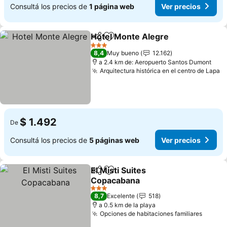
Consultá los precios de
1 página web
Ver precios
Hotel Monte Alegre
Compartir
Añadir a favoritos
Ver pr
3 Estrellas
8,4
Muy bueno
12.162
a 2.4 km de: Aeropuerto Santos Dumont
Arquitectura histórica en el centro de Lapa
V
$ 1.492
De
Consultá los precios de
5 páginas web
Ver precios
El Misti Suites
Compartir
Añadir a favoritos
Copacabana
Ver precios
3 Estrellas
8,7
Excelente
518
a 0.5 km de la playa
Opciones de habitaciones familiares
Ver pr