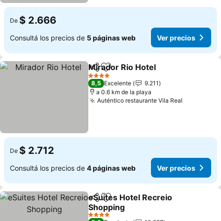
$ 2.666
De
Consultá los precios de
5 páginas web
Ver precios
Mirador Rio Hotel
Compartir
Añadir a favoritos
Ver prec
4 Estrellas
8,5
Excelente
9.211
a 0.6 km de la playa
Auténtico restaurante Vila Real
Ver precio
$ 2.712
De
Consultá los precios de
4 páginas web
Ver precios
eSuites Hotel Recreio
Compartir
Añadir a favoritos
Shopping
Ver precios
4 Estrellas