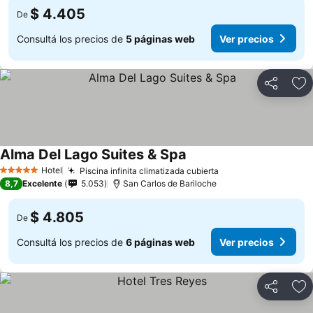
$ 4.405
De
Consultá los precios de
5 páginas web
Ver precios
Compartir
Añ
Alma Del Lago Suites & Spa
Hotel
Piscina infinita climatizada cubierta
5 Estrellas
8,7
Excelente
5.053
San Carlos de Bariloche
$ 4.805
De
Consultá los precios de
6 páginas web
Ver precios
Compartir
Añ