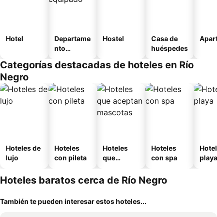
Hotel
Departame
Hostel
Casa de
Apart
nto
huéspedes
equipado
Categorías destacadas de hoteles en Río
Negro
Hoteles de
Hoteles
Hoteles
Hoteles
Hotel
lujo
con pileta
que
con spa
play
aceptan
mascotas
Hoteles baratos cerca de Río Negro
También te pueden interesar estos hoteles...