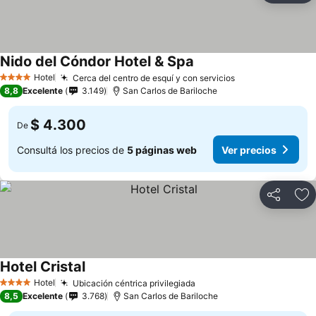
Nido del Cóndor Hotel & Spa
Hotel
Cerca del centro de esquí y con servicios
4 Estrellas
8,8
Excelente
3.149
San Carlos de Bariloche
$ 4.300
De
Consultá los precios de
5 páginas web
Ver precios
Compartir
Añ
Hotel Cristal
Hotel
Ubicación céntrica privilegiada
4 Estrellas
8,5
Excelente
3.768
San Carlos de Bariloche