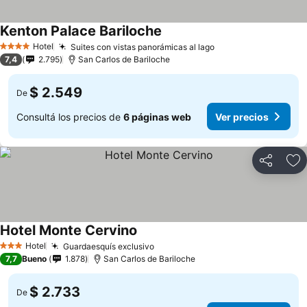
Kenton Palace Bariloche
Hotel
Suites con vistas panorámicas al lago
4 Estrellas
7,4
2.795
San Carlos de Bariloche
$ 2.549
De
Consultá los precios de
6 páginas web
Ver precios
Compartir
Añ
Hotel Monte Cervino
Hotel
Guardaesquís exclusivo
3 Estrellas
7,7
Bueno
1.878
San Carlos de Bariloche
$ 2.733
De