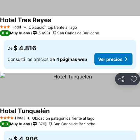
Hotel Tres Reyes
Hotel
Ubicación top frente al lago
3 Estrellas
8,4
Muy bueno
5.493
San Carlos de Bariloche
$ 4.816
De
Consultá los precios de
4 páginas web
Ver precios
Compartir
Añ
Hotel Tunquelén
Hotel
Ubicación patagónica frente al lago
4 Estrellas
8,3
Muy bueno
876
San Carlos de Bariloche
$ 4.906
De