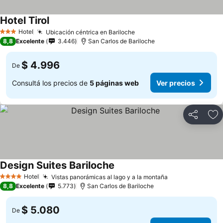
Hotel Tirol
Hotel
Ubicación céntrica en Bariloche
3 Estrellas
8,8
Excelente
3.446
San Carlos de Bariloche
$ 4.996
De
Consultá los precios de
5 páginas web
Ver precios
Compartir
Añ
Design Suites Bariloche
Hotel
Vistas panorámicas al lago y a la montaña
4 Estrellas
8,8
Excelente
5.773
San Carlos de Bariloche
$ 5.080
De