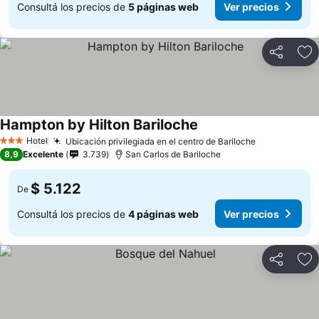
Consultá los precios de
5 páginas web
Ver precios
Compartir
Añ
Hampton by Hilton Bariloche
Hotel
Ubicación privilegiada en el centro de Bariloche
3 Estrellas
8,9
Excelente
3.739
San Carlos de Bariloche
$ 5.122
De
Consultá los precios de
4 páginas web
Ver precios
Compartir
Añ