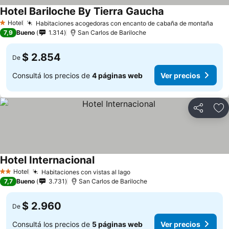
Hotel Bariloche By Tierra Gaucha
Hotel
Habitaciones acogedoras con encanto de cabaña de montaña
1 Estrellas
7,9
Bueno
1.314
San Carlos de Bariloche
$ 2.854
De
Consultá los precios de
4 páginas web
Ver precios
Compartir
Añ
Hotel Internacional
Hotel
Habitaciones con vistas al lago
2 Estrellas
7,7
Bueno
3.731
San Carlos de Bariloche
$ 2.960
De
Consultá los precios de
5 páginas web
Ver precios