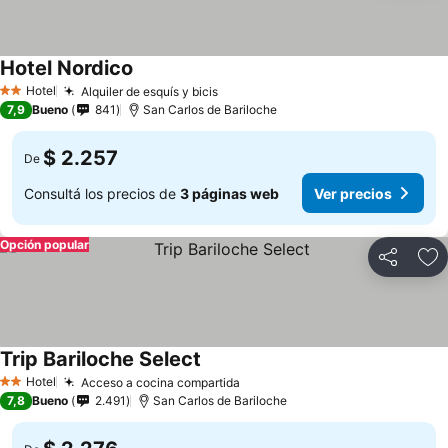
Hotel Nordico
Hotel
Alquiler de esquís y bicis
2 Estrellas
7,9
Bueno
841
San Carlos de Bariloche
$ 2.257
De
Consultá los precios de
3 páginas web
Ver precios
Opción popular
Compartir
Añ
Trip Bariloche Select
Hotel
Acceso a cocina compartida
2 Estrellas
7,8
Bueno
2.491
San Carlos de Bariloche