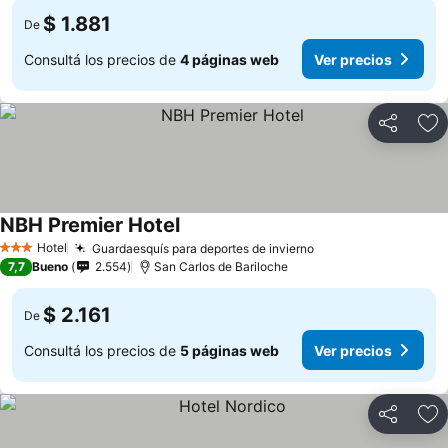
$ 1.881
De
Consultá los precios de
4 páginas web
Ver precios
Compartir
Añ
NBH Premier Hotel
Hotel
Guardaesquís para deportes de invierno
3 Estrellas
7,7
Bueno
2.554
San Carlos de Bariloche
$ 2.161
De
Consultá los precios de
5 páginas web
Ver precios
Compartir
Añ