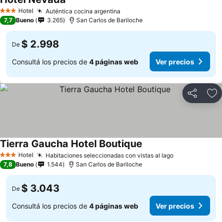
Hotel
Auténtica cocina argentina
3 Estrellas
7,7
Bueno
3.265
San Carlos de Bariloche
$ 2.998
De
Consultá los precios de
4 páginas web
Ver precios
Compartir
Añ
Tierra Gaucha Hotel Boutique
Hotel
Habitaciones seleccionadas con vistas al lago
3 Estrellas
7,8
Bueno
1.544
San Carlos de Bariloche
$ 3.043
De
Consultá los precios de
4 páginas web
Ver precios