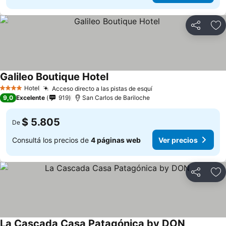
Compartir
Añ
Galileo Boutique Hotel
Hotel
Acceso directo a las pistas de esquí
4 Estrellas
9,0
Excelente
919
San Carlos de Bariloche
$ 5.805
De
Consultá los precios de
4 páginas web
Ver precios
Compartir
Añ
La Cascada Casa Patagónica by DON