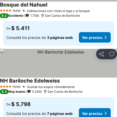
Bosque del Nahuel
Hotel
Habitaciones con vistas al lago y al bosque
4 Estrellas
9,2
Excelente
1.756
San Carlos de Bariloche
$ 5.411
De
Consultá los precios de
3 páginas web
Ver precios
Compartir
Añ
NH Bariloche Edelweiss
Hotel
Guarda tus esquís cómodamente
4 Estrellas
8,3
Muy bueno
5.249
San Carlos de Bariloche
$ 5.798
De
Consultá los precios de
7 páginas web
Ver precios