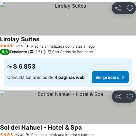
Compartir
Añ
Lirolay Suites
Hotel
Piscina climatizada con vistas al lago
4 Estrellas
9,6
Excelente
2.511
San Carlos de Bariloche
$ 6.853
De
Consultá los precios de
4 páginas web
Ver precios
Compartir
Añ
Sol del Nahuel - Hotel & Spa
Hotel
Piscina climatizada interior y exterior