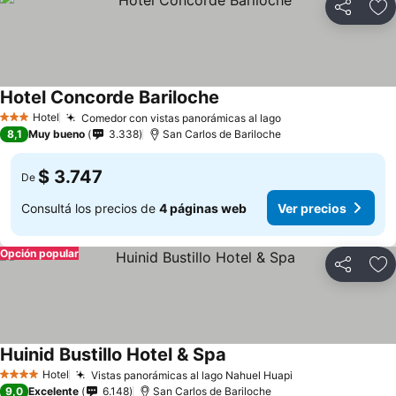
Compartir
Añ
Hotel Concorde Bariloche
Hotel
Comedor con vistas panorámicas al lago
3 Estrellas
8,1
Muy bueno
3.338
San Carlos de Bariloche
$ 3.747
De
Consultá los precios de
4 páginas web
Ver precios
Opción popular
Compartir
Añ
Huinid Bustillo Hotel & Spa
Hotel
Vistas panorámicas al lago Nahuel Huapi
4 Estrellas
9,0
Excelente
6.148
San Carlos de Bariloche