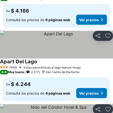
$ 4.166
De
Consultá los precios de
6 páginas web
Ver precios
Compartir
Añ
Apart Del Lago
Hotel
Vistas panorámicas al lago Nahuel Huapi
3 Estrellas
8,4
Muy bueno
2.317
San Carlos de Bariloche
$ 4.244
De
Consultá los precios de
4 páginas web
Ver precios
Compartir
Añ