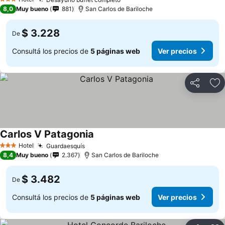
3 Estrellas
8,0
Muy bueno
881
San Carlos de Bariloche
$ 3.228
De
Consultá los precios de
5 páginas web
Ver precios
Compartir
Añ
Carlos V Patagonia
Hotel
Guardaesquís
3 Estrellas
8,4
Muy bueno
2.367
San Carlos de Bariloche
$ 3.482
De
Consultá los precios de
5 páginas web
Ver precios