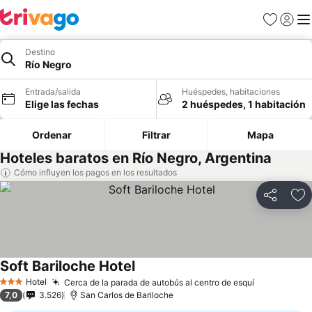
Favoritos
Iniciar 
Me
Destino
Río Negro
Entrada/salida
Huéspedes, habitaciones
Elige las fechas
2 huéspedes, 1 habitación
Ordenar
Filtrar
Mapa
Hoteles baratos en Río Negro, Argentina
Cómo influyen los pagos en los resultados
Compartir
Añ
Soft Bariloche Hotel
Hotel
Cerca de la parada de autobús al centro de esquí
3 Estrellas
7,0
3.526
San Carlos de Bariloche