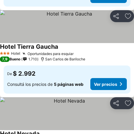
Compartir
Añ
Hotel Tierra Gaucha
Hotel
Oportunidades para esquiar
3 Estrellas
7,9
Bueno
1.710
San Carlos de Bariloche
$ 2.992
De
Consultá los precios de
5 páginas web
Ver precios
Compartir
Añ
Hotel Nevada