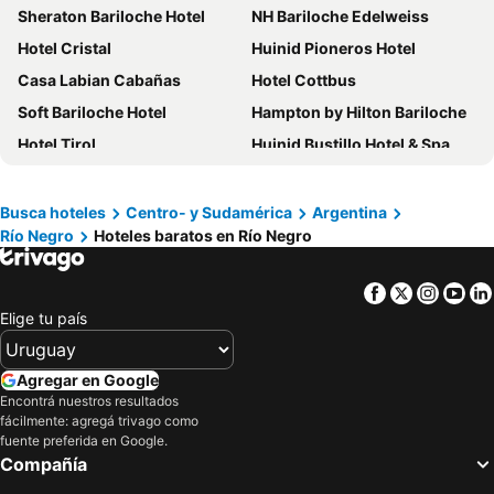
Sheraton Bariloche Hotel
NH Bariloche Edelweiss
Hotel Cristal
Huinid Pioneros Hotel
Casa Labian Cabañas
Hotel Cottbus
Soft Bariloche Hotel
Hampton by Hilton Bariloche
Hotel Tirol
Huinid Bustillo Hotel & Spa
Kenton Palace Bariloche
Apart Del Lago
Design Suites Bariloche
Aguila Mora Suites & Spa
Busca hoteles
Centro- y Sudamérica
Argentina
Río Negro
Hoteles baratos en Río Negro
Gran Hotel Panamericano
Arelauquen Lodge, a Tribute Portfolio Hotel, San Carlos de Bariloche
Hotel Tres Reyes
Hotel Concorde Bariloche
Facebook
Twitter
Insta
Yo
Villa Sofia Apart Hotel
Hotel Nahuel Huapi
Elige tu país
Hotel Nordico
Hotel Ayres del Nahuel
Hotel Monte Cervino
NBH Premier Hotel
Agregar en Google
Rochester Bariloche
Hotel EcoSki by bund
Encontrá nuestros resultados
fácilmente: agregá trivago como
Alma Del Lago Suites & Spa
Pioneros Suites by Grupo Tierra Gaucha
fuente preferida en Google.
Compañía
NBH Nativo Boutique Hotel
Aldea Andina Hotel&Spa