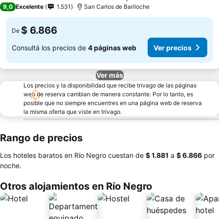
4 Estrellas
9,0
Excelente
1.531
San Carlos de Bariloche
$ 6.866
De
Consultá los precios de
4 páginas web
Ver precios
Ver más
Los precios y la disponibilidad que recibe trivago de las páginas
web de reserva cambian de manera constante. Por lo tanto, es
posible que no siempre encuentres en una página web de reserva
la misma oferta que viste en trivago.
Rango de precios
Los hoteles baratos en Río Negro cuestan de
‎$ 1.881
a
‎$ 6.866
por
noche.
Otros alojamientos en Río Negro