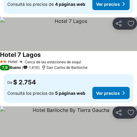
Consultá los precios de
4 páginas web
Ver precios
Compartir
Añ
Hotel 7 Lagos
Hotel
Cerca de las estaciones de esquí
2 Estrellas
7,9
Bueno
1.410
San Carlos de Bariloche
$ 2.754
De
Consultá los precios de
5 páginas web
Ver precios
Compartir
Añ