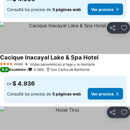
Consultá los precios de
3 páginas web
Ver precios
Compartir
Añ
Cacique Inacayal Lake & Spa Hotel
Hotel
Vistas panorámicas al lago y la montaña
4 Estrellas
9,0
Excelente
4.285
San Carlos de Bariloche
$ 4.936
De
Consultá los precios de
5 páginas web
Ver precios
Compartir
Añ