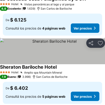
Hotel
Vistas panorámicas al lago y al parque
4 Estrellas
8,8
Excelente
1.639
San Carlos de Bariloche
$ 6.125
De
Consultá los precios de
4 páginas web
Ver precios
Compartir
Añ
Sheraton Bariloche Hotel
Hotel
Amplio spa Mountain Mineral
4 Estrellas
7,9
Bueno
3.998
San Carlos de Bariloche
$ 6.402
De
Consultá los precios de
5 páginas web
Ver precios