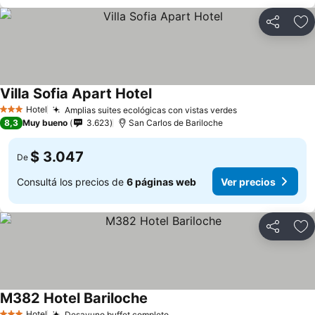
Compartir
Añ
Villa Sofia Apart Hotel
Hotel
Amplias suites ecológicas con vistas verdes
3 Estrellas
8,3
Muy bueno
3.623
San Carlos de Bariloche
$ 3.047
De
Consultá los precios de
6 páginas web
Ver precios
Compartir
Añ
M382 Hotel Bariloche
Hotel
Desayuno buffet completo