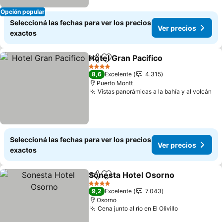
Opción popular
Seleccioná las fechas para ver los precios
Ver precios
exactos
Hotel Gran Pacifico
Compartir
Añadir a favoritos
Ver pre
4 Estrellas
8,6
Excelente
4.315
Puerto Montt
Vistas panorámicas a la bahía y al volcán
Ve
Seleccioná las fechas para ver los precios
Ver precios
exactos
Sonesta Hotel Osorno
Compartir
Añadir a favoritos
Ver 
4 Estrellas
9,2
Excelente
7.043
Osorno
Cena junto al río en El Olivillo
Ver precios