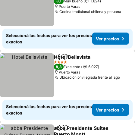
8,1
Muy bueno
1.824
Puerto Varas
Cocina tradicional chilena y peruana
Ver p
Seleccioná las fechas para ver los precios
Ver precios
exactos
Hotel Bellavista
Compartir
Añadir a favoritos
Ver precio
4 Estrellas
8,8
Excelente
6.027
Puerto Varas
Ubicación privilegiada frente al lago
Ver pr
Seleccioná las fechas para ver los precios
Ver precios
exactos
abba Presidente Suites
Compartir
Añadir a favoritos
Puerto Montt