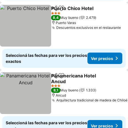
Puerto Chico Hotel
Compartir
Añadir a favoritos
Ver pre
3 Estrellas
8,4
Muy bueno
2.479
Puerto Varas
Descuentos exclusivos en el restaurante
Ver
Seleccioná las fechas para ver los precios
Ver precios
exactos
Panamericana Hotel
Compartir
Añadir a favoritos
Ancud
Ver precios
3 Estrellas
8,1
Muy bueno
1.333
Ancud
Arquitectura tradicional de madera de Chiloé
Seleccioná las fechas para ver los precios
Ver precios