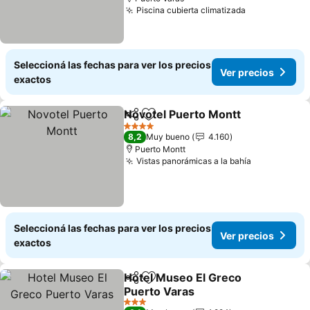
Piscina cubierta climatizada
Ver precios
Seleccioná las fechas para ver los precios
Ver precios
exactos
Novotel Puerto Montt
Compartir
Añadir a favoritos
Ver 
4 Estrellas
8,2
Muy bueno
4.160
Puerto Montt
Vistas panorámicas a la bahía
Ver precio
Seleccioná las fechas para ver los precios
Ver precios
exactos
Hotel Museo El Greco
Compartir
Añadir a favoritos
Puerto Varas
Ver precios
3 Estrellas