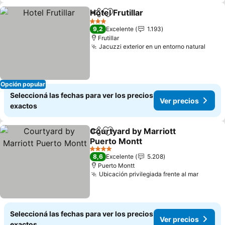
Hotel Frutillar
Compartir
Añadir a favoritos
Ver precios
3 Estrellas
9,2
Excelente
1.193
Frutillar
Jacuzzi exterior en un entorno natural
Ver p
Opción popular
Seleccioná las fechas para ver los precios
Ver precios
exactos
Courtyard by Marriott
Compartir
Añadir a favoritos
Puerto Montt
Ver precios
4 Estrellas
8,6
Excelente
5.208
Puerto Montt
Ubicación privilegiada frente al mar
Ver pr
Seleccioná las fechas para ver los precios
Ver precios
exactos