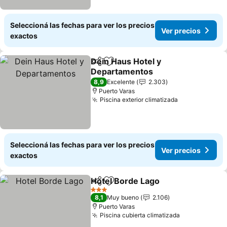
Seleccioná las fechas para ver los precios
Ver precios
exactos
Dein Haus Hotel y
Compartir
Añadir a favoritos
Departamentos
Ver precios
8,9
Excelente
2.303
Puerto Varas
Piscina exterior climatizada
Ver precios
Seleccioná las fechas para ver los precios
Ver precios
exactos
Hotel Borde Lago
Compartir
Añadir a favoritos
Ver prec
3 Estrellas
8,1
Muy bueno
2.106
Puerto Varas
Piscina cubierta climatizada
Ver precios