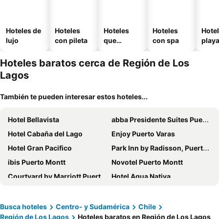
Hoteles de
Hoteles
Hoteles
Hoteles
Hotel
lujo
con pileta
que
con spa
play
aceptan
mascotas
Hoteles baratos cerca de Región de Los
Lagos
También te pueden interesar estos hoteles...
Hotel Bellavista
abba Presidente Suites Puerto Montt
Hotel Cabaña del Lago
Enjoy Puerto Varas
Hotel Gran Pacifico
Park Inn by Radisson, Puerto Varas
ibis Puerto Montt
Novotel Puerto Montt
Courtyard by Marriott Puerto Montt
Hotel Agua Nativa
Hotel Museo El Greco Puerto Varas
Solace Hotel Puerto Varas
Gran Hotel Vicente Costanera
Wyndham Puerto Varas Pettra
Busca hoteles
Centro- y Sudamérica
Chile
Región de Los Lagos
Hoteles baratos en Región de Los Lagos
Dein Haus Hotel y Departamentos
Hotel Don Luis Puerto Montt