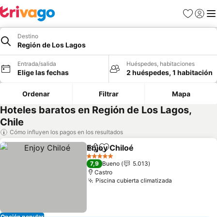
Favoritos
Iniciar 
Me
Destino
Región de Los Lagos
Entrada/salida
Huéspedes, habitaciones
Elige las fechas
2 huéspedes, 1 habitación
Ordenar
Filtrar
Mapa
Hoteles baratos en Región de Los Lagos,
Chile
Cómo influyen los pagos en los resultados
Enjoy Chiloé
Compartir
Añadir a favoritos
Ver precios
5 Estrellas
7,9
Bueno
5.013
Castro
Piscina cubierta climatizada
Ver precios
Opción popular