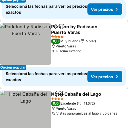
Seleccioná las fechas para ver los precios
Ver precios
exactos
Park Inn by Radisson,
Compartir
Añadir a favoritos
Puerto Varas
Ver precios
4 Estrellas
8,0
Muy bueno
5.597
Puerto Varas
Piscina exterior
Ver precios
Opción popular
Seleccioná las fechas para ver los precios
Ver precios
exactos
Hotel Cabaña del Lago
Compartir
Añadir a favoritos
Ver
4 Estrellas
9,0
Excelente
11.672
Puerto Varas
Vistas panorámicas al lago y volcanes
Ver 