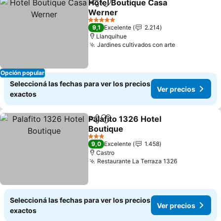
Hotel Boutique Casa
Compartir
Añadir a favoritos
Werner
Ver precios
5 Estrellas
9,1
Excelente
2.214
Llanquihue
Jardines cultivados con arte
Ver precios
Opción popular
Seleccioná las fechas para ver los precios
Ver precios
exactos
Palafito 1326 Hotel
Compartir
Añadir a favoritos
Boutique
Ver precios
3 Estrellas
9,0
Excelente
1.458
Castro
Restaurante La Terraza 1326
Ver precios
Seleccioná las fechas para ver los precios
Ver precios
exactos