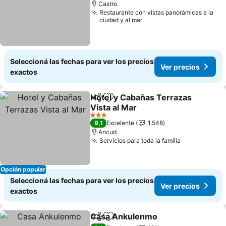
Castro
Restaurante con vistas panorámicas a la
ciudad y al mar
Seleccioná las fechas para ver los precios
Ver precios
exactos
Hotel y Cabañas Terrazas
Compartir
Añadir a favoritos
Vista al Mar
Ver precios
3 Estrellas
9,1
Excelente
1.548
Ancud
Servicios para toda la familia
Ver precios
Opción popular
Seleccioná las fechas para ver los precios
Ver precios
exactos
Casa Ankulenmo
Compartir
Añadir a favoritos
Ver preci