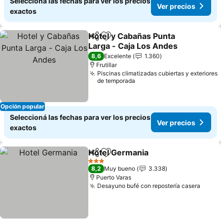
Seleccioná las fechas para ver los precios
Ver precios
exactos
Hotel y Cabañas Punta
Compartir
Añadir a favoritos
Larga - Caja Los Andes
Ver precios
8,6
Excelente
1.360
Frutillar
Piscinas climatizadas cubiertas y exteriores
de temporada
Opción popular
Seleccioná las fechas para ver los precios
Ver precios
exactos
Hotel Germania
Compartir
Añadir a favoritos
Ver precio
3 Estrellas
8,2
Muy bueno
3.338
Puerto Varas
Desayuno bufé con repostería casera
Ver p