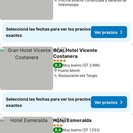
Piscina exterior climatizada y bañeras de
hidromasaje
Seleccioná las fechas para ver los precios
Ver precios
exactos
Gran Hotel Vicente
Compartir
Añadir a favoritos
Costanera
Ver precios
4 Estrellas
8,3
Muy bueno
2.996
Puerto Montt
Restaurante Isla Tenglo
Ver precios
Seleccioná las fechas para ver los precios
Ver precios
exactos
Hotel Esmeralda
Compartir
Añadir a favoritos
Ver preci
3 Estrellas
8,4
Muy bueno
1.233