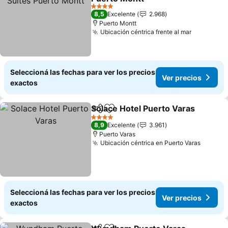
Ver precios
4 Estrellas
8,5
Excelente
2.968
Puerto Montt
Ubicación céntrica frente al mar
Ver preci
Seleccioná las fechas para ver los precios
Ver precios
exactos
Solace Hotel Puerto Varas
Compartir
Añadir a favoritos
4 Estrellas
8,9
Excelente
3.961
Puerto Varas
Ubicación céntrica en Puerto Varas
Ver pre
Seleccioná las fechas para ver los precios
Ver precios
exactos