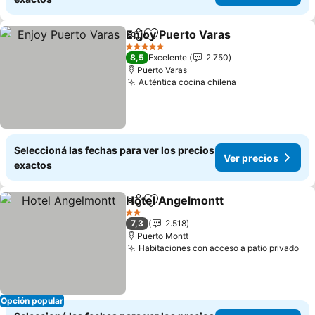
Enjoy Puerto Varas
Compartir
Añadir a favoritos
Ver pre
5 Estrellas
8,5
Excelente
2.750
Puerto Varas
Auténtica cocina chilena
Ver precios
Seleccioná las fechas para ver los precios
Ver precios
exactos
Hotel Angelmontt
Compartir
Añadir a favoritos
Ver prec
2 Estrellas
7,3
2.518
Puerto Montt
Habitaciones con acceso a patio privado
Ver
Opción popular