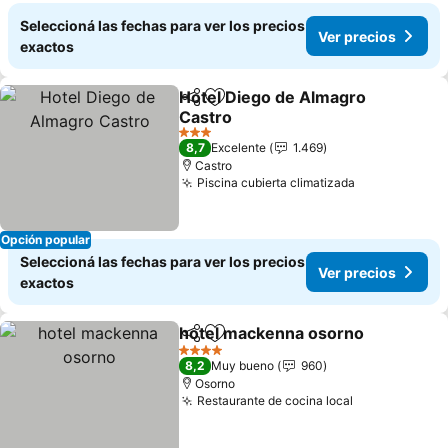
Seleccioná las fechas para ver los precios
Ver precios
exactos
Hotel Diego de Almagro
Compartir
Añadir a favoritos
Castro
Ver precios
3 Estrellas
8,7
Excelente
1.469
Castro
Piscina cubierta climatizada
Ver precios
Opción popular
Seleccioná las fechas para ver los precios
Ver precios
exactos
hotel mackenna osorno
Compartir
Añadir a favoritos
Ve
4 Estrellas
8,2
Muy bueno
960
Osorno
Restaurante de cocina local
Ver precios