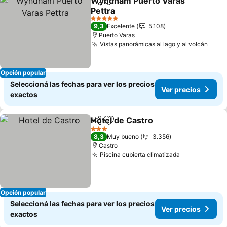
Wyndham Puerto Varas
Compartir
Añadir a favoritos
Pettra
Ver precios
5 Estrellas
9,3
Excelente
5.108
Puerto Varas
Vistas panorámicas al lago y al volcán
Ver 
Opción popular
Seleccioná las fechas para ver los precios
Ver precios
exactos
Hotel de Castro
Compartir
Añadir a favoritos
Ver precio
3 Estrellas
8,3
Muy bueno
3.356
Castro
Piscina cubierta climatizada
Ver precios
Opción popular
Seleccioná las fechas para ver los precios
Ver precios
exactos