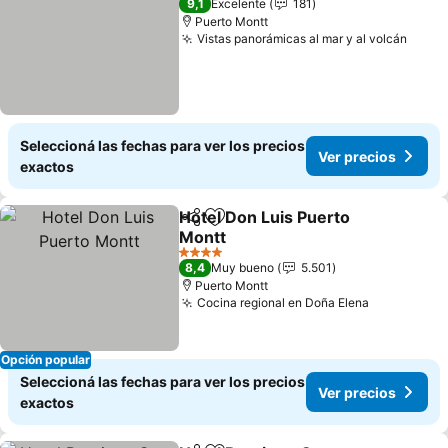
9,1
Excelente
181
Puerto Montt
Vistas panorámicas al mar y al volcán
Ver p
Seleccioná las fechas para ver los precios
Ver precios
exactos
Hotel Don Luis Puerto
Compartir
Añadir a favoritos
Montt
Ver precios
4 Estrellas
8,4
Muy bueno
5.501
Puerto Montt
Cocina regional en Doña Elena
Ver precio
Opción popular
Seleccioná las fechas para ver los precios
Ver precios
exactos