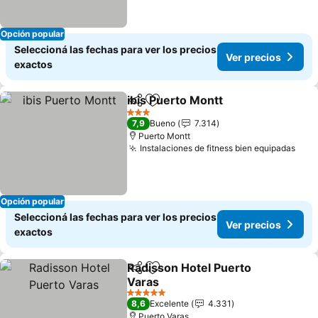
Opción popular
Seleccioná las fechas para ver los precios
Ver precios
exactos
ibis Puerto Montt
Compartir
Añadir a favoritos
Ver preci
3 Estrellas
7,9
Bueno
7.314
Puerto Montt
Instalaciones de fitness bien equipadas
Ver 
Opción popular
Seleccioná las fechas para ver los precios
Ver precios
exactos
Radisson Hotel Puerto
Compartir
Añadir a favoritos
Varas
Ver precios
5 Estrellas
8,6
Excelente
4.331
Puerto Varas