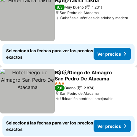
Hotel Takha Takha
Compartir
Añadir a favoritos
Ver pre
8,3
Muy bueno
1.231
San Pedro de Atacama
Cabañas auténticas de adobe y madera
Ver
Seleccioná las fechas para ver los precios
Ver precios
exactos
Hotel Diego de Almagro
Compartir
Añadir a favoritos
San Pedro De Atacama
Ver precios
3 Estrellas
7,6
Bueno
2.874
San Pedro de Atacama
Ubicación céntrica inmejorable
Ver preci
Seleccioná las fechas para ver los precios
Ver precios
exactos