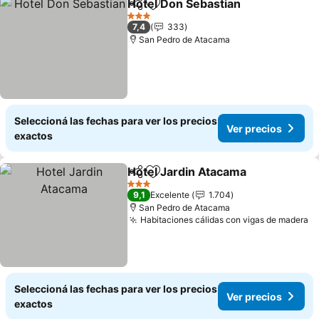
Hotel Don Sebastian
Compartir
Añadir a favoritos
Ver p
3 Estrellas
7,4
333
San Pedro de Atacama
Seleccioná las fechas para ver los precios
Ver precios
exactos
Hotel Jardin Atacama
Compartir
Añadir a favoritos
Ver 
3 Estrellas
9,1
Excelente
1.704
San Pedro de Atacama
Habitaciones cálidas con vigas de madera
Ve
Seleccioná las fechas para ver los precios
Ver precios
exactos