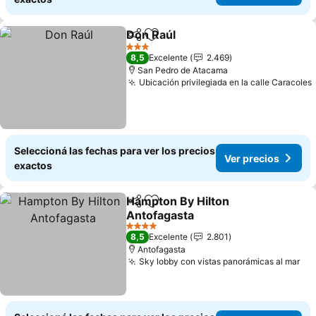
Don Raúl
Compartir
Añadir a favoritos
Ver precios
3 Estrellas
8,5
Excelente
2.469
San Pedro de Atacama
Ubicación privilegiada en la calle Caracoles
Seleccioná las fechas para ver los precios
Ver precios
exactos
Hampton By Hilton
Compartir
Añadir a favoritos
Antofagasta
Ver precios
4 Estrellas
8,5
Excelente
2.801
Antofagasta
Sky lobby con vistas panorámicas al mar
Ver