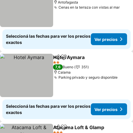
Antofagasta
Cenas en la terraza con vistas al mar
Ver p
Seleccioná las fechas para ver los precios
Ver precios
exactos
Hotel Aymara
Compartir
Añadir a favoritos
Ver precios
2 Estrellas
7,6
Bueno
351
Calama
Parking privado y seguro disponible
Ver pr
Seleccioná las fechas para ver los precios
Ver precios
exactos
Atacama Loft & Glamp
Compartir
Añadir a favoritos
Ver 