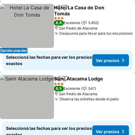
Hotel La Casa de Don
Compartir
Añadir a favoritos
Tomás
Ver precios
3 Estrellas
8,9
Excelente
5.855
San Pedro de Atacama
Desayunos para llevar para tus excursiones
V
Opción popular
Seleccioná las fechas para ver los precios
Ver precios
exactos
Sami Atacama Lodge
Compartir
Añadir a favoritos
Ver p
3 Estrellas
8,5
Excelente
547
San Pedro de Atacama
Observa las estrellas desde el patio
Ver pre
Seleccioná las fechas para ver los precios
Ver precios
exactos