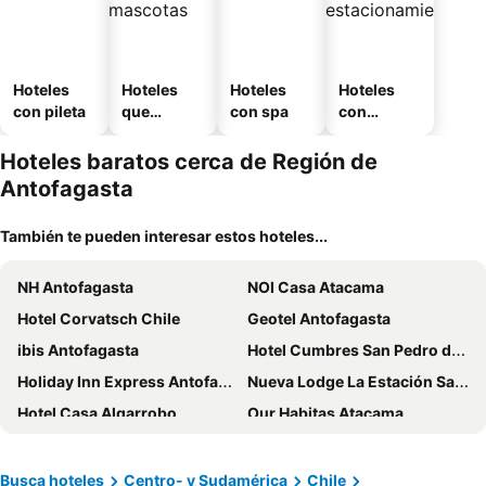
Hoteles
Hoteles
Hoteles
Hoteles
con pileta
que
con spa
con
aceptan
estaciona
mascotas
miento
Hoteles baratos cerca de Región de
Antofagasta
También te pueden interesar estos hoteles...
NH Antofagasta
NOI Casa Atacama
Hotel Corvatsch Chile
Geotel Antofagasta
ibis Antofagasta
Hotel Cumbres San Pedro de Atacama
Holiday Inn Express Antofagasta By Ihg
Nueva Lodge La Estación San Pedro de Atacama
Hotel Casa Algarrobo
Our Habitas Atacama
Hotel Manada del Desierto
Hosteria Piedra Blanca
Ibis Styles Antofagasta
Atacama Lodge Rukazen
Busca hoteles
Centro- y Sudamérica
Chile