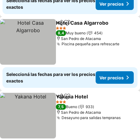
Seleccioná las fechas para ver los precios
Ver precios
exactos
Hotel Casa Algarrobo
Compartir
Añadir a favoritos
Ver 
3 Estrellas
8,4
Muy bueno
454
San Pedro de Atacama
Piscina pequeña para refrescarte
Ver prec
Seleccioná las fechas para ver los precios
Ver precios
exactos
Yakana Hotel
Compartir
Añadir a favoritos
Ver precios
3 Estrellas
7,5
Bueno
933
San Pedro de Atacama
Desayuno para salidas tempranas
Ver prec