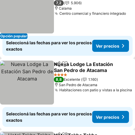
2 Estrellas
7,2
5.906
Calama
Centro comercial y financiero integrado
Ver
Opción popular
Seleccioná las fechas para ver los precios
Ver precios
exactos
Nueva Lodge La Estación
Compartir
Añadir a favoritos
San Pedro de Atacama
Ver precios
4 Estrellas
8,8
Excelente
1.160
San Pedro de Atacama
Habitaciones con patio y vistas a la piscina
V
Seleccioná las fechas para ver los precios
Ver precios
exactos