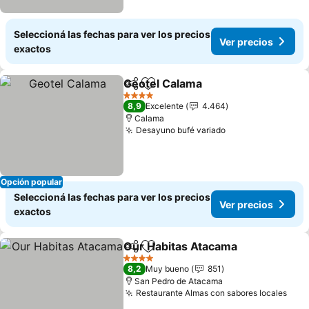
Seleccioná las fechas para ver los precios
Ver precios
exactos
Geotel Calama
Compartir
Añadir a favoritos
Ver precios
4 Estrellas
8,9
Excelente
4.464
Calama
Desayuno bufé variado
Ver precios
Opción popular
Seleccioná las fechas para ver los precios
Ver precios
exactos
Our Habitas Atacama
Compartir
Añadir a favoritos
Ver p
4 Estrellas
8,2
Muy bueno
851
San Pedro de Atacama
Restaurante Almas con sabores locales
Ver 