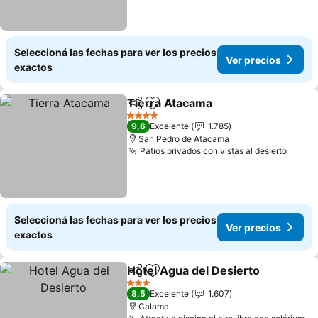
Seleccioná las fechas para ver los precios
Ver precios
exactos
Tierra Atacama
Compartir
Añadir a favoritos
Ver precio
4 Estrellas
9,6
Excelente
1.785
San Pedro de Atacama
Patios privados con vistas al desierto
Ver p
Seleccioná las fechas para ver los precios
Ver precios
exactos
Hotel Agua del Desierto
Compartir
Añadir a favoritos
Ve
3 Estrellas
8,5
Excelente
1.607
Calama