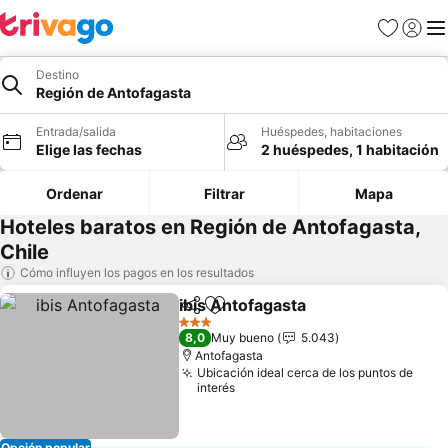
Favoritos
Iniciar 
Me
Destino
Región de Antofagasta
Entrada/salida
Huéspedes, habitaciones
Elige las fechas
2 huéspedes, 1 habitación
Ordenar
Filtrar
Mapa
Hoteles baratos en Región de Antofagasta,
Chile
Cómo influyen los pagos en los resultados
ibis Antofagasta
Compartir
Añadir a favoritos
Ver precio
3 Estrellas
8,0
Muy bueno
5.043
Antofagasta
Ubicación ideal cerca de los puntos de
interés
Opción popular