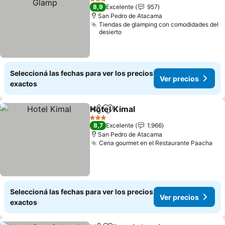
3 Estrellas
8,9
Excelente
957
San Pedro de Atacama
Tiendas de glamping con comodidades del
desierto
Seleccioná las fechas para ver los precios
Ver precios
exactos
Hotel Kimal
Compartir
Añadir a favoritos
Ver precios
3 Estrellas
8,7
Excelente
1.966
San Pedro de Atacama
Cena gourmet en el Restaurante Paacha
Ver
Seleccioná las fechas para ver los precios
Ver precios
exactos