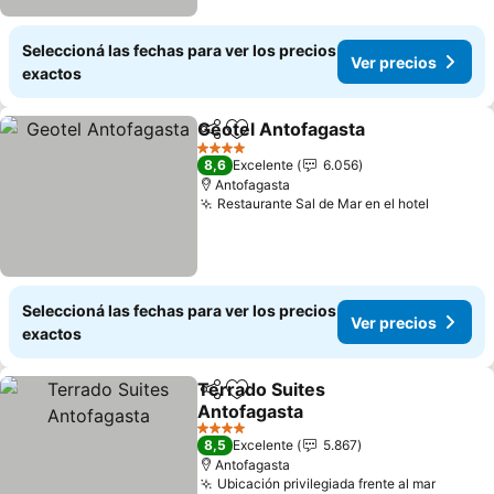
Seleccioná las fechas para ver los precios
Ver precios
exactos
Geotel Antofagasta
Compartir
Añadir a favoritos
Ver pr
4 Estrellas
8,6
Excelente
6.056
Antofagasta
Restaurante Sal de Mar en el hotel
Ver pre
Seleccioná las fechas para ver los precios
Ver precios
exactos
Terrado Suites
Compartir
Añadir a favoritos
Antofagasta
Ver precios
4 Estrellas
8,5
Excelente
5.867
Antofagasta
Ubicación privilegiada frente al mar
Ver pr