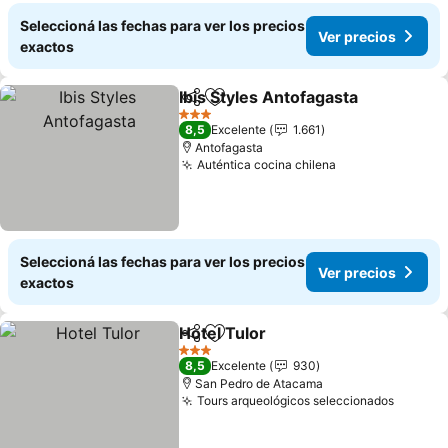
Seleccioná las fechas para ver los precios
Ver precios
exactos
Ibis Styles Antofagasta
Compartir
Añadir a favoritos
Ver
3 Estrellas
8,5
Excelente
1.661
Antofagasta
Auténtica cocina chilena
Ver precios
Seleccioná las fechas para ver los precios
Ver precios
exactos
Hotel Tulor
Compartir
Añadir a favoritos
Ver precios
3 Estrellas
8,5
Excelente
930
San Pedro de Atacama
Tours arqueológicos seleccionados
Ver pre