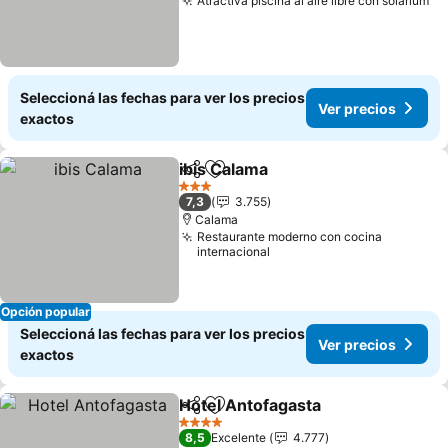
Atractiva piscina al aire libre con solárium
Ve
Seleccioná las fechas para ver los precios
Ver precios
exactos
ibis Calama
Compartir
Añadir a favoritos
Ver precios
3 Estrellas
7,3
3.755
Calama
Restaurante moderno con cocina
internacional
Opción popular
Seleccioná las fechas para ver los precios
Ver precios
exactos
Hotel Antofagasta
Compartir
Añadir a favoritos
Ver prec
4 Estrellas
8,5
Excelente
4.777