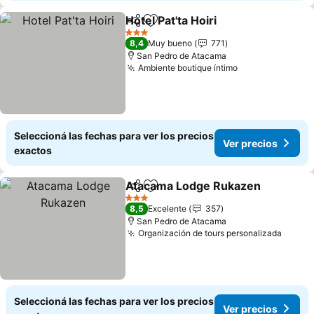
Hotel Pat'ta Hoiri
Compartir
Añadir a favoritos
Ver preci
3 Estrellas
8,4
Muy bueno
771
San Pedro de Atacama
Ambiente boutique íntimo
Ver precios
Seleccioná las fechas para ver los precios
Ver precios
exactos
Atacama Lodge Rukazen
Compartir
Añadir a favoritos
V
3 Estrellas
8,5
Excelente
357
San Pedro de Atacama
Organización de tours personalizada
Ver p
Seleccioná las fechas para ver los precios
Ver precios