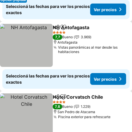
Seleccioná las fechas para ver los precios
Ver precios
exactos
NH Antofagasta
Compartir
Añadir a favoritos
Ver precio
4 Estrellas
7,7
Bueno
3.969
Antofagasta
Vistas panorámicas al mar desde las
habitaciones
Seleccioná las fechas para ver los precios
Ver precios
exactos
Hotel Corvatsch Chile
Compartir
Añadir a favoritos
Ver 
4 Estrellas
7,8
Bueno
1.229
San Pedro de Atacama
Piscina exterior para refrescarte
Ver preci