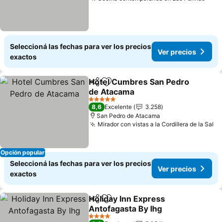
Ver 
Seleccioná las fechas para ver los precios
Ver precios
exactos
Hotel Cumbres San Pedro
Compartir
Añadir a favoritos
de Atacama
Ver precios
5 Estrellas
8,6
Excelente
3.258
San Pedro de Atacama
Mirador con vistas a la Cordillera de la Sal
Ve
Opción popular
Seleccioná las fechas para ver los precios
Ver precios
exactos
Holiday Inn Express
Compartir
Añadir a favoritos
Antofagasta By Ihg
Ver precios
4 Estrellas