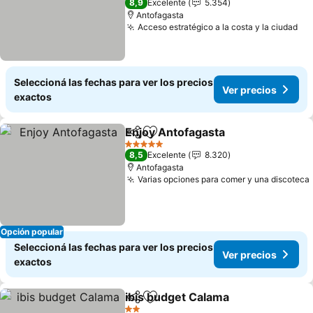
8,9
Excelente
5.354
Antofagasta
Acceso estratégico a la costa y la ciudad
Ve
Seleccioná las fechas para ver los precios
Ver precios
exactos
Enjoy Antofagasta
Compartir
Añadir a favoritos
Ver prec
5 Estrellas
8,5
Excelente
8.320
Antofagasta
Varias opciones para comer y una discoteca
Opción popular
Seleccioná las fechas para ver los precios
Ver precios
exactos
ibis budget Calama
Compartir
Añadir a favoritos
Ver pre