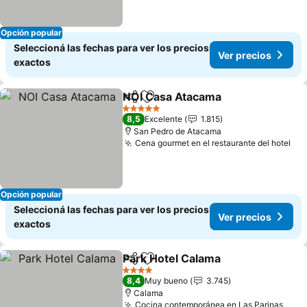
Opción popular
Seleccioná las fechas para ver los precios
Ver precios
exactos
NOI Casa Atacama
Compartir
Añadir a favoritos
Ver pre
5 Estrellas
8,5
Excelente
1.815
San Pedro de Atacama
Cena gourmet en el restaurante del hotel
Ver
Opción popular
Seleccioná las fechas para ver los precios
Ver precios
exactos
Park Hotel Calama
Compartir
Añadir a favoritos
Ver prec
4 Estrellas
8,4
Muy bueno
3.745
Calama
Cocina contemporánea en Las Parinas