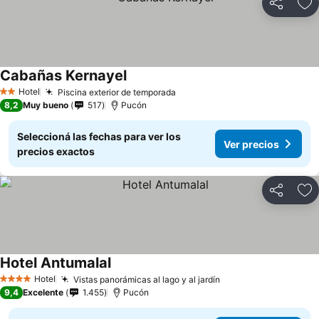
Compartir
Añ
Cabañas Kernayel
Ver precios
Hotel
Piscina exterior de temporada
Ver precios
2 Estrellas
8,2
Muy bueno
517
Pucón
Seleccioná las fechas para ver los
Ver precios
precios exactos
Compartir
Añ
Hotel Antumalal
Ver precios
Hotel
Vistas panorámicas al lago y al jardín
Ver precios
4 Estrellas
9,4
Excelente
1.455
Pucón