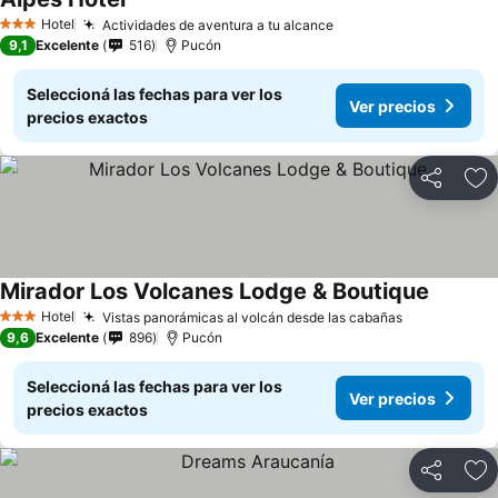
Ver precios
Hotel
Actividades de aventura a tu alcance
Ver precios
3 Estrellas
9,1
Excelente
516
Pucón
Seleccioná las fechas para ver los
Ver precios
precios exactos
Compartir
Añ
Mirador Los Volcanes Lodge & Boutique
Ver prec
Hotel
Vistas panorámicas al volcán desde las cabañas
Ver precios
3 Estrellas
9,6
Excelente
896
Pucón
Seleccioná las fechas para ver los
Ver precios
precios exactos
Compartir
Añ