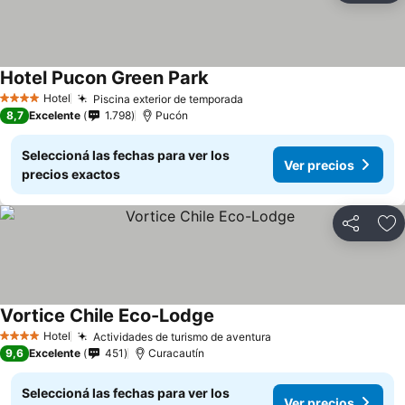
Hotel Pucon Green Park
Ver precios
Hotel
Piscina exterior de temporada
Ver precios
4 Estrellas
8,7
Excelente
1.798
Pucón
Seleccioná las fechas para ver los
Ver precios
precios exactos
Compartir
Añ
Vortice Chile Eco-Lodge
Ver precios
Hotel
Actividades de turismo de aventura
Ver precios
4 Estrellas
9,6
Excelente
451
Curacautín
Seleccioná las fechas para ver los
Ver precios