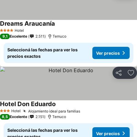
Dreams Araucanía
Ver precios
Hotel
4 Estrellas
9,1
Excelente
2.511
Temuco
Seleccioná las fechas para ver los
Ver precios
precios exactos
Compartir
Añ
Hotel Don Eduardo
Ver precios
Hotel
Alojamiento ideal para familias
Ver precios
3 Estrellas
8,5
Excelente
2.151
Temuco
Seleccioná las fechas para ver los
Ver precios
precios exactos