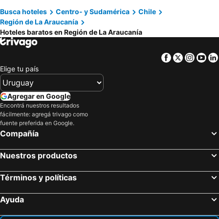
Frontera Plaza
Hotel Pucón Indómito
Busca hoteles
Centro- y Sudamérica
Chile
Región de La Araucanía
Hotel Malalhue
Hotel Costanera
Hoteles baratos en Región de La Araucanía
Apart Enjoy Pucon
Hotel & Apart Hotel Monte Verde
Hotel Terraza Suite
Hotel Rangi Pucon
Facebook
Twitter
Insta
Yo
Cocurantu Hotel Boutique
Cabañas Metreñehue
Elige tu país
Agregar en Google
Encontrá nuestros resultados
fácilmente: agregá trivago como
fuente preferida en Google.
Compañía
Nuestros productos
Términos y políticas
Ayuda