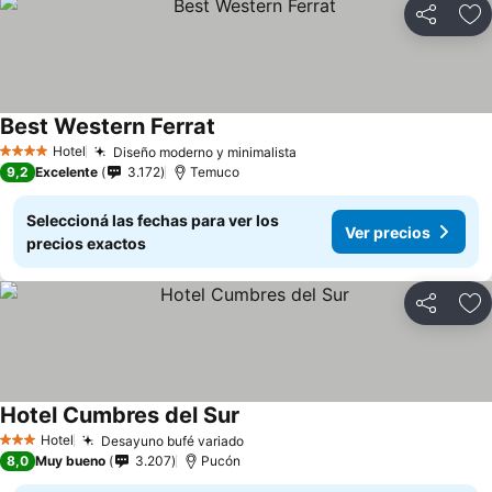
Compartir
Añ
Best Western Ferrat
Ver precios
Hotel
Diseño moderno y minimalista
Ver precios
4 Estrellas
9,2
Excelente
3.172
Temuco
Seleccioná las fechas para ver los
Ver precios
precios exactos
Compartir
Añ
Hotel Cumbres del Sur
Ver precios
Hotel
Desayuno bufé variado
Ver precios
3 Estrellas
8,0
Muy bueno
3.207
Pucón