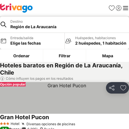
Favoritos
Iniciar 
Me
Destino
Región de La Araucanía
Entrada/salida
Huéspedes, habitaciones
Elige las fechas
2 huéspedes, 1 habitación
Ordenar
Filtrar
Mapa
Hoteles baratos en Región de La Araucanía,
Chile
Cómo influyen los pagos en los resultados
Opción popular
Compartir
Añ
Gran Hotel Pucon
Ver precios
Hotel
Diversas opciones de piscinas
Ver precios
3 Estrellas