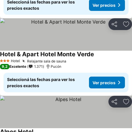
Seleccioná las fechas para ver los
Ver precios
precios exactos
Compartir
Añ
Hotel & Apart Hotel Monte Verde
Ver precios
Hotel
Relajante sala de sauna
Ver precios
3 Estrellas
9,2
Excelente
1.371
Pucón
Seleccioná las fechas para ver los
Ver precios
precios exactos
Compartir
Añ
Alpes Hotel