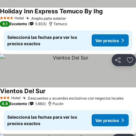
Holiday Inn Express Temuco By Ihg
Ver precios
Hotel
Amplio patio exterior
Ver precios
4 Estrellas
9,1
Excelente
5.933
Temuco
Seleccioná las fechas para ver los
Ver precios
precios exactos
Compartir
Añ
Vientos Del Sur
Ver precios
Hotel
Descuentos y acuerdos exclusivos con negocios locales
Ver p
3 Estrellas
8,9
Excelente
1.660
Pucón
Seleccioná las fechas para ver los
Ver precios
precios exactos