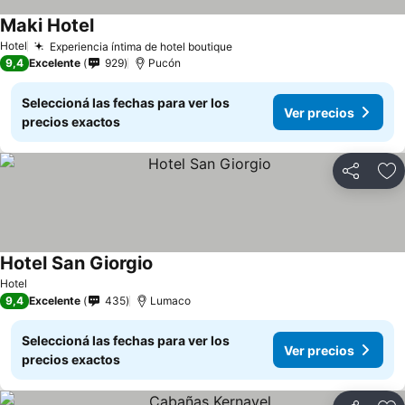
Maki Hotel
Ver precios
Hotel
Experiencia íntima de hotel boutique
Ver precios
9,4
Excelente
929
Pucón
Seleccioná las fechas para ver los
Ver precios
precios exactos
Compartir
Añ
Hotel San Giorgio
Ver precios
Hotel
9,4
Excelente
435
Lumaco
Seleccioná las fechas para ver los
Ver precios
precios exactos