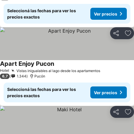
Seleccioná las fechas para ver los
Ver precios
precios exactos
Compartir
Añ
Apart Enjoy Pucon
Ver precios
Hotel
Vistas inigualables al lago desde los apartamentos
Ver precios
6,7
1.344
Pucón
Seleccioná las fechas para ver los
Ver precios
precios exactos
Compartir
Añ