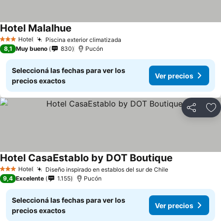
Hotel Malalhue
Ver precios
Hotel
Piscina exterior climatizada
Ver precios
3 Estrellas
8,1
Muy bueno
830
Pucón
Seleccioná las fechas para ver los
Ver precios
precios exactos
Compartir
Añ
Hotel CasaEstablo by DOT Boutique
Ver precios
Hotel
Diseño inspirado en establos del sur de Chile
Ver precios
3 Estrellas
9,4
Excelente
1.155
Pucón
Seleccioná las fechas para ver los
Ver precios
precios exactos