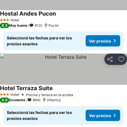
Hostal Andes Pucon
Ver precios
Hotel
3 Estrellas
8,3
Muy bueno
613
Pucón
Seleccioná las fechas para ver los
Ver precios
precios exactos
Compartir
Añ
Hotel Terraza Suite
Ver precios
Hotel
Piscina y terraza en la azotea
Ver precios
3 Estrellas
9,0
Excelente
864
Villarrica
Seleccioná las fechas para ver los
Ver precios
precios exactos