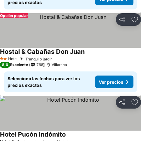
precios exactos
Opción popular
Compartir
Añ
Hostal & Cabañas Don Juan
Ver precios
Hotel
Tranquilo jardín
Ver precios
2 Estrellas
8,6
Excelente
768
Villarrica
Seleccioná las fechas para ver los
Ver precios
precios exactos
Compartir
Añ
Hotel Pucón Indómito
Ver precios