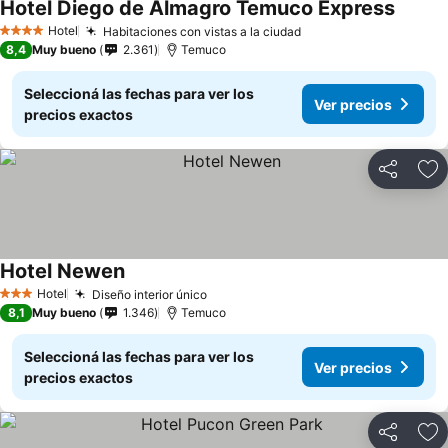
Hotel Diego de Almagro Temuco Express
Ver pr
Hotel
Habitaciones con vistas a la ciudad
Ver precios
4 Estrellas
8,4
Muy bueno
2.361
Temuco
Seleccioná las fechas para ver los
Ver precios
precios exactos
Compartir
Añ
Hotel Newen
Ver precios
Hotel
Diseño interior único
Ver precios
3 Estrellas
8,1
Muy bueno
1.346
Temuco
Seleccioná las fechas para ver los
Ver precios
precios exactos
Compartir
Añ