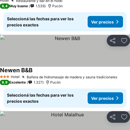
Hotel
Restaurante y bar en el hotel
Ver precios
8,4
Muy bueno
1.539
Pucón
Seleccioná las fechas para ver los
Ver precios
precios exactos
Compartir
Añ
Newen B&B
Ver precios
Hotel
Bañera de hidromasaje de madera y sauna tradicionales
Ver p
3 Estrellas
8,9
Excelente
1.327
Pucón
Seleccioná las fechas para ver los
Ver precios
precios exactos
Compartir
Añ