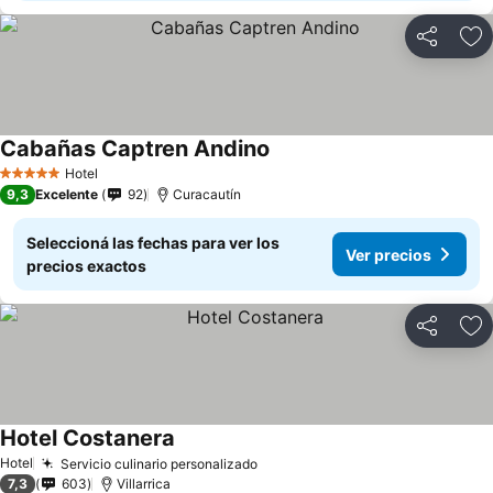
Compartir
Añ
Cabañas Captren Andino
Ver precios
Hotel
5 Estrellas
9,3
Excelente
92
Curacautín
Seleccioná las fechas para ver los
Ver precios
precios exactos
Compartir
Añ
Hotel Costanera
Ver precios
Hotel
Servicio culinario personalizado
Ver precios
7,3
603
Villarrica