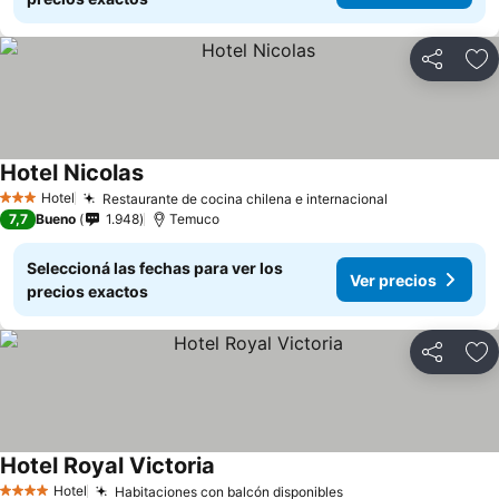
Compartir
Añ
Hotel Nicolas
Ver precios
Hotel
Restaurante de cocina chilena e internacional
Ver precios
3 Estrellas
7,7
Bueno
1.948
Temuco
Seleccioná las fechas para ver los
Ver precios
precios exactos
Compartir
Añ
Hotel Royal Victoria
Ver precios
Hotel
Habitaciones con balcón disponibles
Ver precios
4 Estrellas