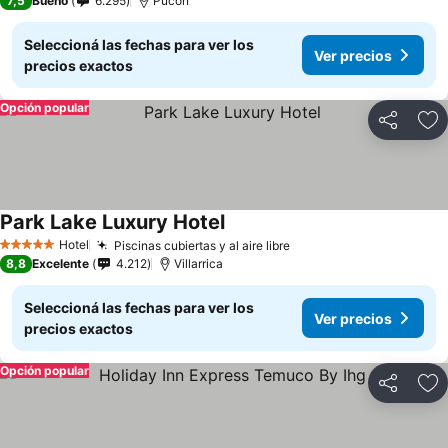
7,5
Bueno
6.295
Pucón
Seleccioná las fechas para ver los
Ver precios
precios exactos
Opción popular
Compartir
Añ
Park Lake Luxury Hotel
Ver precios
Hotel
Piscinas cubiertas y al aire libre
Ver precios
5 Estrellas
8,8
Excelente
4.212
Villarrica
Seleccioná las fechas para ver los
Ver precios
precios exactos
Opción popular
Compartir
Añ