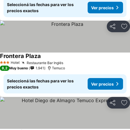
Seleccioná las fechas para ver los
Ver precios
precios exactos
Compartir
Añ
Frontera Plaza
Ver precios
Hotel
Restaurante Bar Inglés
Ver precios
3 Estrellas
8,2
Muy bueno
1.941
Temuco
Seleccioná las fechas para ver los
Ver precios
precios exactos
Compartir
Añ