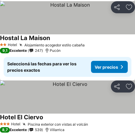
Compartir
Añ
Hostal La Maison
Ver precios
Hotel
Alojamiento acogedor estilo cabaña
Ver precios
2 Estrellas
9,1
Excelente
247
Pucón
Seleccioná las fechas para ver los
Ver precios
precios exactos
Compartir
Añ
Hotel El Ciervo
Ver precios
Hotel
Piscina exterior con vistas al volcán
Ver precios
3 Estrellas
8,7
Excelente
539
Villarrica