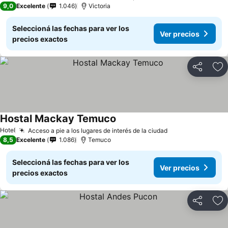
9,0
Excelente
1.046
Victoria
Seleccioná las fechas para ver los
Ver precios
precios exactos
Compartir
Añ
Hostal Mackay Temuco
Ver precios
Hotel
Acceso a pie a los lugares de interés de la ciudad
Ver precios
8,5
Excelente
1.086
Temuco
Seleccioná las fechas para ver los
Ver precios
precios exactos
Compartir
Añ