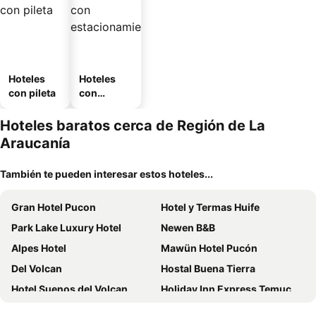
Hoteles
Hoteles
con pileta
con
estaciona
miento
Hoteles baratos cerca de Región de La
Araucanía
También te pueden interesar estos hoteles...
Gran Hotel Pucon
Hotel y Termas Huife
Park Lake Luxury Hotel
Newen B&B
Alpes Hotel
Mawün Hotel Pucón
Del Volcan
Hostal Buena Tierra
Hotel Suenos del Volcan
Holiday Inn Express Temuco By Ihg
Vientos Del Sur
Hotel Cumbres del Sur