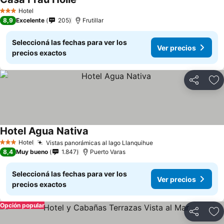
Hotel
3 Estrellas
8,9
Excelente
205
Frutillar
Seleccioná las fechas para ver los
Ver precios
precios exactos
Compartir
Añ
Hotel Agua Nativa
Hotel
Vistas panorámicas al lago Llanquihue
3 Estrellas
8,4
Muy bueno
1.847
Puerto Varas
Seleccioná las fechas para ver los
Ver precios
precios exactos
Opción popular
Compartir
Añ