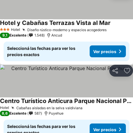
Hotel y Cabañas Terrazas Vista al Mar
Hotel
Diseño rústico-moderno y espacios acogedores
3 Estrellas
9,1
Excelente
1.548
Ancud
Seleccioná las fechas para ver los
Ver precios
precios exactos
Compartir
Añ
Centro Turístico Anticura Parque Nacional Puyehue
Hotel
Cabañas aisladas en la selva valdiviana
8,6
Excelente
587
Puyehue
Seleccioná las fechas para ver los
Ver precios
precios exactos