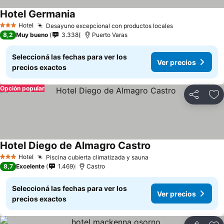
Hotel Germania
Hotel
Desayuno excepcional con productos locales
3 Estrellas
8,2
Muy bueno
3.338
Puerto Varas
Seleccioná las fechas para ver los
Ver precios
precios exactos
Opción popular
Compartir
Añ
Hotel Diego de Almagro Castro
Hotel
Piscina cubierta climatizada y sauna
3 Estrellas
8,7
Excelente
1.469
Castro
Seleccioná las fechas para ver los
Ver precios
precios exactos