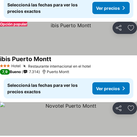
Seleccioná las fechas para ver los
Ver precios
precios exactos
Opción popular
Compartir
Añ
ibis Puerto Montt
Hotel
Restaurante internacional en el hotel
3 Estrellas
7,9
Bueno
7.314
Puerto Montt
Seleccioná las fechas para ver los
Ver precios
precios exactos
Compartir
Añ