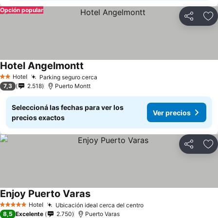
Opción popular
Compartir
Añ
Hotel Angelmontt
Hotel
Parking seguro cerca
2 Estrellas
7,3
2.518
Puerto Montt
Seleccioná las fechas para ver los
Ver precios
precios exactos
Compartir
Añ
Enjoy Puerto Varas
Hotel
Ubicación ideal cerca del centro
5 Estrellas
8,5
Excelente
2.750
Puerto Varas