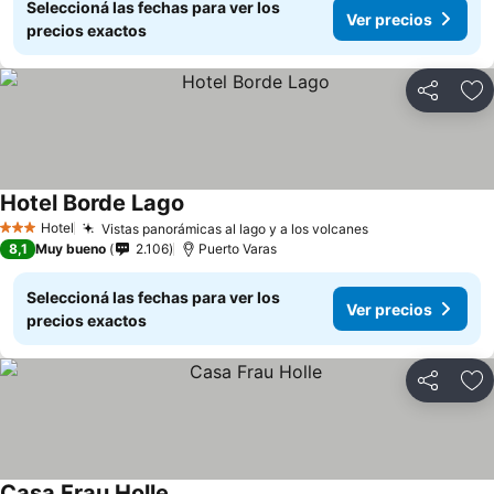
Seleccioná las fechas para ver los
Ver precios
precios exactos
Compartir
Añ
Hotel Borde Lago
Hotel
Vistas panorámicas al lago y a los volcanes
3 Estrellas
8,1
Muy bueno
2.106
Puerto Varas
Seleccioná las fechas para ver los
Ver precios
precios exactos
Compartir
Añ
Casa Frau Holle