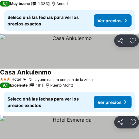
8,1
Muy bueno
1.333
Ancud
Seleccioná las fechas para ver los
Ver precios
precios exactos
Compartir
Añ
Casa Ankulenmo
Hotel
Desayuno casero con pan de la zona
3 Estrellas
9,1
Excelente
181
Puerto Montt
Seleccioná las fechas para ver los
Ver precios
precios exactos
Compartir
Añ