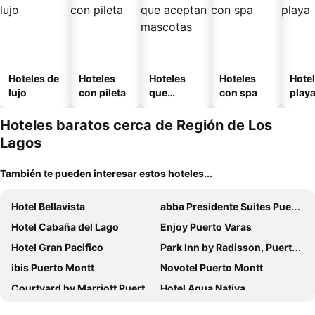
Hoteles de
Hoteles
Hoteles
Hoteles
Hotel
lujo
con pileta
que
con spa
play
aceptan
mascotas
Hoteles baratos cerca de Región de Los
Lagos
También te pueden interesar estos hoteles...
Hotel Bellavista
abba Presidente Suites Puerto Montt
Hotel Cabaña del Lago
Enjoy Puerto Varas
Hotel Gran Pacifico
Park Inn by Radisson, Puerto Varas
ibis Puerto Montt
Novotel Puerto Montt
Courtyard by Marriott Puerto Montt
Hotel Agua Nativa
Hotel Museo El Greco Puerto Varas
Solace Hotel Puerto Varas