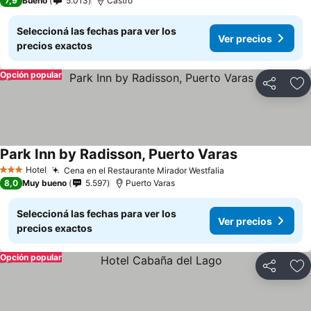
7,9
Bueno
5.013
Castro
Seleccioná las fechas para ver los
Ver precios
precios exactos
Opción popular
Compartir
Añ
Park Inn by Radisson, Puerto Varas
Hotel
Cena en el Restaurante Mirador Westfalia
3 Estrellas
8,0
Muy bueno
5.597
Puerto Varas
Seleccioná las fechas para ver los
Ver precios
precios exactos
Opción popular
Compartir
Añ