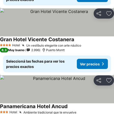
Compartir
Añ
Gran Hotel Vicente Costanera
Hotel
Un vestíbulo elegante con arte náutico
4 Estrellas
8,3
Muy bueno
2.996
Puerto Montt
Seleccioná las fechas para ver los
Ver precios
precios exactos
Compartir
Añ
Panamericana Hotel Ancud
Hotel
Ambiente tradicional que te envuelve
3 Estrellas