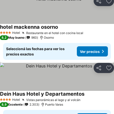
Compartir
Añ
hotel mackenna osorno
Hotel
Restaurante en el hotel con cocina local
4 Estrellas
8,2
Muy bueno
960
Osorno
Seleccioná las fechas para ver los
Ver precios
precios exactos
Compartir
Añ
Dein Haus Hotel y Departamentos
Hotel
Vistas panorámicas al lago y al volcán
4 Estrellas
8,9
Excelente
2.303
Puerto Varas