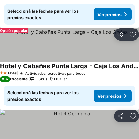
Seleccioná las fechas para ver los
Ver precios
precios exactos
Opción popular
Compartir
Añ
Hotel y Cabañas Punta Larga - Caja Los Andes
Hotel
Actividades recreativas para todos
2 Estrellas
8,6
Excelente
1.360
Frutillar
Seleccioná las fechas para ver los
Ver precios
precios exactos
Compartir
Añ