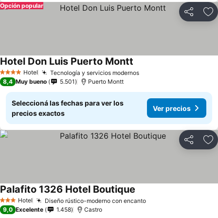
Opción popular
Compartir
Añ
Hotel Don Luis Puerto Montt
Hotel
Tecnología y servicios modernos
4 Estrellas
8,4
Muy bueno
5.501
Puerto Montt
Seleccioná las fechas para ver los
Ver precios
precios exactos
Compartir
Añ
Palafito 1326 Hotel Boutique
Hotel
Diseño rústico-moderno con encanto
3 Estrellas
9,0
Excelente
1.458
Castro