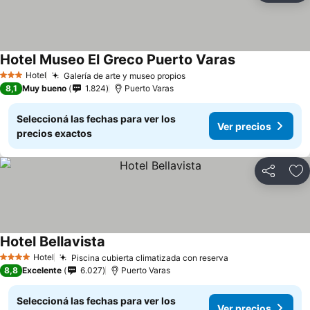
Hotel Museo El Greco Puerto Varas
Hotel
Galería de arte y museo propios
3 Estrellas
8,1
Muy bueno
1.824
Puerto Varas
Seleccioná las fechas para ver los
Ver precios
precios exactos
Compartir
Añ
Hotel Bellavista
Hotel
Piscina cubierta climatizada con reserva
4 Estrellas
8,8
Excelente
6.027
Puerto Varas
Seleccioná las fechas para ver los
Ver precios