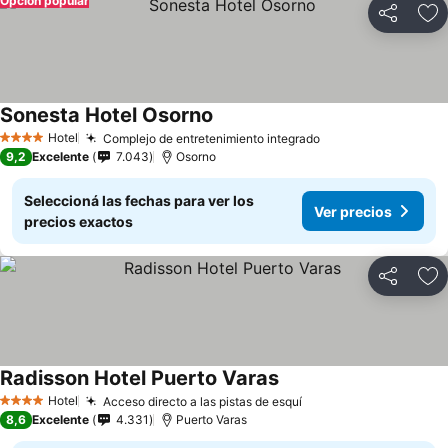
Opción popular
Compartir
Añ
Sonesta Hotel Osorno
Hotel
Complejo de entretenimiento integrado
4 Estrellas
9,2
Excelente
7.043
Osorno
Seleccioná las fechas para ver los
Ver precios
precios exactos
Compartir
Añ
Radisson Hotel Puerto Varas
Hotel
Acceso directo a las pistas de esquí
4 Estrellas
8,6
Excelente
4.331
Puerto Varas