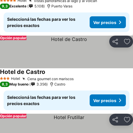
Hotel
Vistas panorámicas al lago y al volcán
5 Estrellas
9,3
Excelente
5.108
Puerto Varas
Seleccioná las fechas para ver los
Ver precios
precios exactos
Opción popular
Compartir
Añ
Hotel de Castro
Hotel
Cena gourmet con mariscos
3 Estrellas
8,3
Muy bueno
3.356
Castro
Seleccioná las fechas para ver los
Ver precios
precios exactos
Opción popular
Compartir
Añ