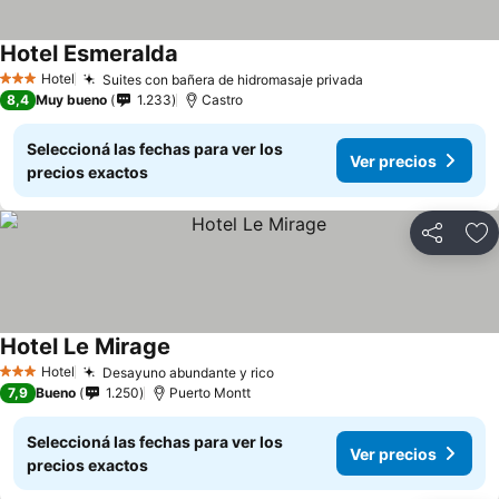
Hotel Esmeralda
Hotel
Suites con bañera de hidromasaje privada
3 Estrellas
8,4
Muy bueno
1.233
Castro
Seleccioná las fechas para ver los
Ver precios
precios exactos
Compartir
Añ
Hotel Le Mirage
Hotel
Desayuno abundante y rico
3 Estrellas
7,9
Bueno
1.250
Puerto Montt
Seleccioná las fechas para ver los
Ver precios
precios exactos