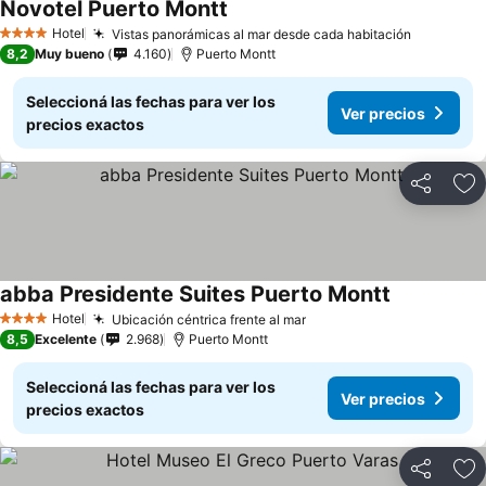
Novotel Puerto Montt
Hotel
Vistas panorámicas al mar desde cada habitación
4 Estrellas
8,2
Muy bueno
4.160
Puerto Montt
Seleccioná las fechas para ver los
Ver precios
precios exactos
Compartir
Añ
abba Presidente Suites Puerto Montt
Hotel
Ubicación céntrica frente al mar
4 Estrellas
8,5
Excelente
2.968
Puerto Montt
Seleccioná las fechas para ver los
Ver precios
precios exactos
Compartir
Añ