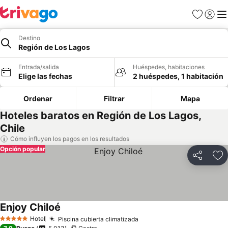
Favoritos
Iniciar 
Me
Destino
Región de Los Lagos
Entrada/salida
Huéspedes, habitaciones
Elige las fechas
2 huéspedes, 1 habitación
Ordenar
Filtrar
Mapa
Hoteles baratos en Región de Los Lagos,
Chile
Cómo influyen los pagos en los resultados
Opción popular
Compartir
Añ
Enjoy Chiloé
Hotel
Piscina cubierta climatizada
5 Estrellas