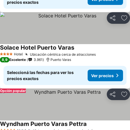
precios exactos
Compartir
Añ
Solace Hotel Puerto Varas
Hotel
Ubicación céntrica cerca de atracciones
4 Estrellas
8,9
Excelente
3.961
Puerto Varas
Seleccioná las fechas para ver los
Ver precios
precios exactos
Opción popular
Compartir
Añ
Wyndham Puerto Varas Pettra