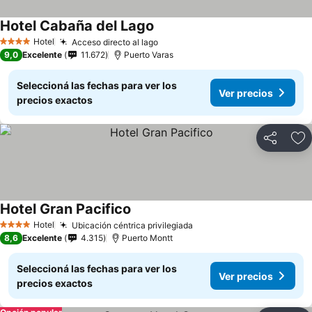
Hotel Cabaña del Lago
Hotel
Acceso directo al lago
4 Estrellas
9,0
Excelente
11.672
Puerto Varas
Seleccioná las fechas para ver los
Ver precios
precios exactos
Compartir
Añ
Hotel Gran Pacifico
Hotel
Ubicación céntrica privilegiada
4 Estrellas
8,6
Excelente
4.315
Puerto Montt
Seleccioná las fechas para ver los
Ver precios
precios exactos