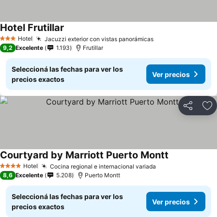
Hotel Frutillar
Hotel
Jacuzzi exterior con vistas panorámicas
3 Estrellas
9,2
Excelente
1.193
Frutillar
Seleccioná las fechas para ver los
Ver precios
precios exactos
Compartir
Añ
Courtyard by Marriott Puerto Montt
Hotel
Cocina regional e internacional variada
4 Estrellas
8,6
Excelente
5.208
Puerto Montt
Seleccioná las fechas para ver los
Ver precios
precios exactos