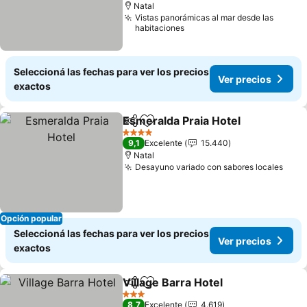
Natal
Vistas panorámicas al mar desde las
habitaciones
Seleccioná las fechas para ver los precios
Ver precios
exactos
Esmeralda Praia Hotel
Compartir
Añadir a favoritos
4 Estrellas
9,1
Excelente
15.440
Natal
Desayuno variado con sabores locales
Opción popular
Seleccioná las fechas para ver los precios
Ver precios
exactos
Village Barra Hotel
Compartir
Añadir a favoritos
3 Estrellas
8,7
Excelente
4.619