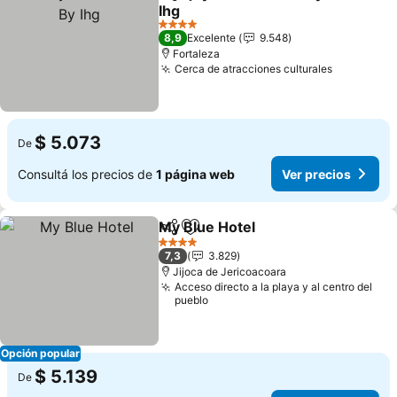
Compartir
Añadir a favoritos
Ihg
4 Estrellas
8,9
Excelente
9.548
Fortaleza
Cerca de atracciones culturales
$ 5.073
De
Consultá los precios de
1 página web
Ver precios
My Blue Hotel
Compartir
Añadir a favoritos
4 Estrellas
7,3
3.829
Jijoca de Jericoacoara
Acceso directo a la playa y al centro del
pueblo
Opción popular
$ 5.139
De