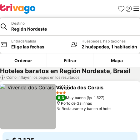
Favoritos
Iniciar 
Me
Destino
Región Nordeste
Entrada/salida
Huéspedes, habitaciones
Elige las fechas
2 huéspedes, 1 habitación
Ordenar
Filtrar
Mapa
Hoteles baratos en Región Nordeste, Brasil
Cómo influyen los pagos en los resultados
Vivenda dos Corais
Compartir
Añadir a favoritos
3 Estrellas
8,3
Muy bueno
1.527
Porto de Galinhas
Restaurante y bar en el hotel