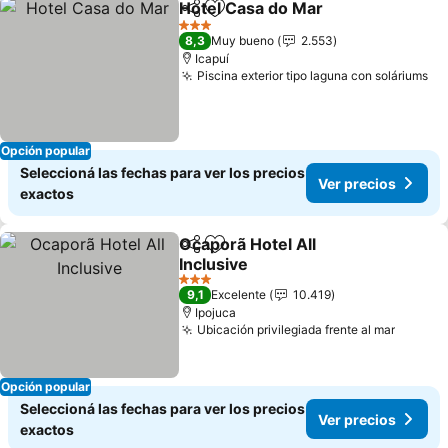
Hotel Casa do Mar
Compartir
Añadir a favoritos
3 Estrellas
8,3
Muy bueno
2.553
Icapuí
Piscina exterior tipo laguna con soláriums
Opción popular
Seleccioná las fechas para ver los precios
Ver precios
exactos
Ocaporã Hotel All
Compartir
Añadir a favoritos
Inclusive
3 Estrellas
9,1
Excelente
10.419
Ipojuca
Ubicación privilegiada frente al mar
Opción popular
Seleccioná las fechas para ver los precios
Ver precios
exactos