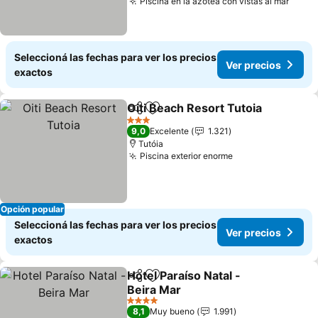
Piscina en la azotea con vistas al mar
Seleccioná las fechas para ver los precios
Ver precios
exactos
Oiti Beach Resort Tutoia
Compartir
Añadir a favoritos
3 Estrellas
9,0
Excelente
1.321
Tutóia
Piscina exterior enorme
Opción popular
Seleccioná las fechas para ver los precios
Ver precios
exactos
Hotel Paraíso Natal -
Compartir
Añadir a favoritos
Beira Mar
4 Estrellas
8,1
Muy bueno
1.991