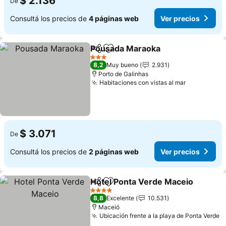
$ 2.136
De
Consultá los precios de
4 páginas web
Ver precios
Pousada Maraoka
Compartir
Añadir a favoritos
3 Estrellas
8,2
Muy bueno
2.931
Porto de Galinhas
Habitaciones con vistas al mar
$ 3.071
De
Consultá los precios de
2 páginas web
Ver precios
Hotel Ponta Verde Maceio
Compartir
Añadir a favoritos
4 Estrellas
8,8
Excelente
10.531
Maceió
Ubicación frente a la playa de Ponta Verde