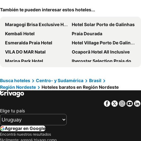
También te pueden interesar estos hoteles...
Maragogi Brisa Exclusive Hotel
Hotel Solar Porto de Galinhas
Kembali Hotel
Praia Dourada
Esmeralda Praia Hotel
Hotel Village Porto De Galinhas
VILA DO MAR Natal
Ocaporã Hotel All Inclusive
Marina Park Hotel
Iberostar Selection Praia do Forte
Ondina Apart Hotel
Tabaobí Smart Hotel
Rede Andrade Barra
Makai Resort All Inclusive Convention Aracaju
Busca hoteles
Centro- y Sudamérica
Brasil
Región Nordeste
Hoteles baratos en Región Nordeste
Hotel Ponta Verde Maceio
Hotel Areias Belas
Grande Hotel da Barra
Hotel Ponta Negra Beach Natal
Facebook
Twitter
Insta
Yo
Coroa Vermelha Beach - All Inclusive
Sun Bay Pipa Hotéis
Elige tu país
Pousada Porto de Galinhas
ibis budget Fortaleza Praia de Iracema
Maceio Atlantic Suites
Ibis Styles Maceió Pajuçara
Agregar en Google
El Aram Imirá Beach Resort
Ibis Styles Maragogi
Encontrá nuestros resultados
fácilmente: agregá trivago como