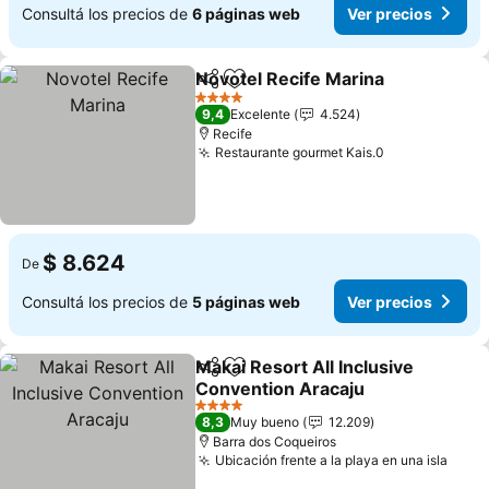
Consultá los precios de
6 páginas web
Ver precios
Novotel Recife Marina
Compartir
Añadir a favoritos
4 Estrellas
9,4
Excelente
4.524
Recife
Restaurante gourmet Kais.0
$ 8.624
De
Consultá los precios de
5 páginas web
Ver precios
Makai Resort All Inclusive
Compartir
Añadir a favoritos
Convention Aracaju
4 Estrellas
8,3
Muy bueno
12.209
Barra dos Coqueiros
Ubicación frente a la playa en una isla