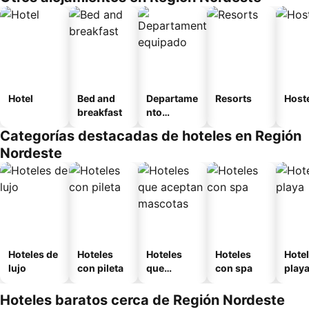
Hotel
Bed and
Departame
Resorts
Host
breakfast
nto
equipado
Categorías destacadas de hoteles en Región
Nordeste
Hoteles de
Hoteles
Hoteles
Hoteles
Hotel
lujo
con pileta
que
con spa
play
aceptan
mascotas
Hoteles baratos cerca de Región Nordeste