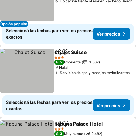
Ubicación frente al mar en Pacheco Beach
Opción popular
Seleccioná las fechas para ver los precios
Ver precios
exactos
Chalet Suisse
Compartir
Añadir a favoritos
3 Estrellas
8,5
Excelente
3.562
Natal
Servicios de spa y masajes revitalizantes
Seleccioná las fechas para ver los precios
Ver precios
exactos
Itabuna Palace Hotel
Compartir
Añadir a favoritos
3 Estrellas
8,3
Muy bueno
2.482