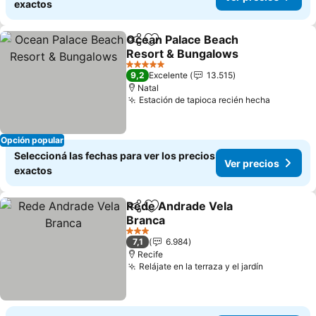
exactos
Ocean Palace Beach
Compartir
Añadir a favoritos
Resort & Bungalows
5 Estrellas
9,2
Excelente
13.515
Natal
Estación de tapioca recién hecha
Opción popular
Seleccioná las fechas para ver los precios
Ver precios
exactos
Rede Andrade Vela
Compartir
Añadir a favoritos
Branca
3 Estrellas
7,1
6.984
Recife
Relájate en la terraza y el jardín