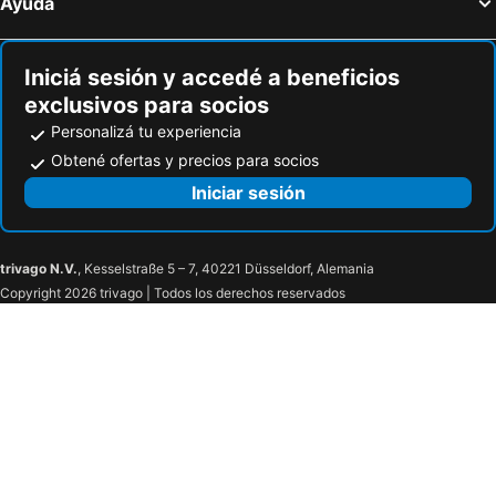
Ayuda
Travelodge Bath Waterside
Europa Hotel
LSE Carr-Saunders Hall
Hotel Loch Ness Lodge
Iniciá sesión y accedé a beneficios
Hotel Indigo Bath By Ihg
Albrighton Hall Hotel and Spa, a member of Radisson Individuals
exclusivos para socios
Travelodge Cambridge Newmarket Road
Sofitel London Heathrow
Personalizá tu experiencia
Premier Inn Belfast City Cathedral Quarter
Kings Arms Hotel
Obtené ofertas y precios para socios
The Balmoral Hotel
Hampton by Hilton Edinburgh Airport
Iniciar sesión
Premier Inn St Andrews
trivago N.V.
, Kesselstraße 5 – 7, 40221 Düsseldorf, Alemania
Copyright 2026 trivago | Todos los derechos reservados