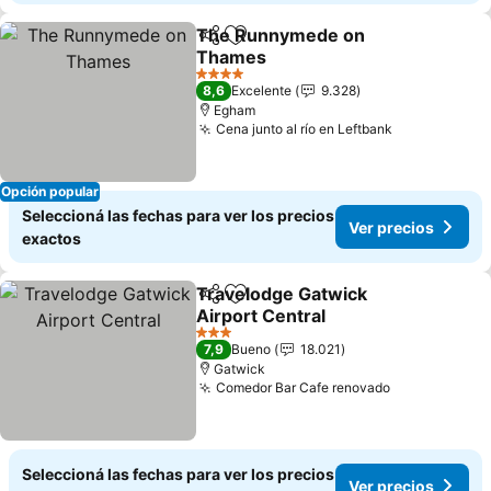
The Runnymede on
Compartir
Añadir a favoritos
Thames
Ver precios
4 Estrellas
8,6
Excelente
9.328
Egham
Cena junto al río en Leftbank
Ver precios
Opción popular
Seleccioná las fechas para ver los precios
Ver precios
exactos
Travelodge Gatwick
Compartir
Añadir a favoritos
Airport Central
Ver precios
3 Estrellas
7,9
Bueno
18.021
Gatwick
Comedor Bar Cafe renovado
Ver precios
Seleccioná las fechas para ver los precios
Ver precios