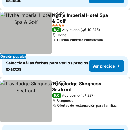
exactos
Hythe Imperial Hotel Spa
Compartir
Añadir a favoritos
& Golf
Ver precios
4 Estrellas
8,2
Muy bueno
10.245
Hythe
Piscina cubierta climatizada
Ver precios
Opción popular
Seleccioná las fechas para ver los precios
Ver precios
exactos
Travelodge Skegness
Compartir
Añadir a favoritos
Seafront
Ver precios
8,0
Muy bueno
227
Skegness
Ofertas de restauración para familias
Ver p