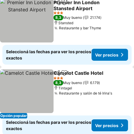
Premier Inn London
Compartir
Añadir a favoritos
Stansted Airport
Ver precios
3 Estrellas
8,3
Muy bueno
21.174
Stansted
Restaurante y bar Thyme
Ver precios
Seleccioná las fechas para ver los precios
Ver precios
exactos
Camelot Castle Hotel
Compartir
Añadir a favoritos
Ver p
3 Estrellas
8,3
Muy bueno
6.179
Tintagel
Restaurante y salón de té Irina's
Ver preci
Opción popular
Seleccioná las fechas para ver los precios
Ver precios
exactos