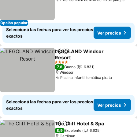
Ver p
Opción popular
Seleccioná las fechas para ver los precios
Ver precios
exactos
LEGOLAND Windsor
Compartir
Añadir a favoritos
Resort
Ver precios
4 Estrellas
7,8
Bueno
6.831
Windsor
Piscina infantil temática pirata
Ver precio
Seleccioná las fechas para ver los precios
Ver precios
exactos
The Cliff Hotel & Spa
Compartir
Añadir a favoritos
Ver p
8,9
Excelente
6.635
Cardigan