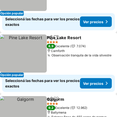
Opción popular
Seleccioná las fechas para ver los precios
Ver precios
exactos
Pine Lake Resort
Compartir
Añadir a favoritos
Ver preci
4 Estrellas
8,9
Excelente
7.074
Carnforth
Observación tranquila de la vida silvestre
Ve
Opción popular
Seleccioná las fechas para ver los precios
Ver precios
exactos
Galgorm
Compartir
Añadir a favoritos
Ver precios
4 Estrellas
9,2
Excelente
12.962
Ballymena
Extensa finca de 450 acres de parque