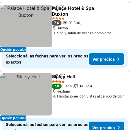
Palace Hotel & Spa
Compartir
Añadir a favoritos
Buxton
Ver precios
4 Estrellas
7,0
20.300
Buxton
Spa y salón de belleza completos
Ver prec
Opción popular
Seleccioná las fechas para ver los precios
Ver precios
exactos
Slaley Hall
Compartir
Añadir a favoritos
Ver precios
4 Estrellas
7,8
Bueno
14.026
Hexham
Habitaciones con vistas al campo de golf
Ve
Opción popular
Seleccioná las fechas para ver los precios
Ver precios