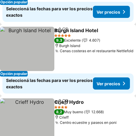
Opción popular
Seleccioná las fechas para ver los precios
Ver precios
exactos
Burgh Island Hotel
Compartir
Añadir a favoritos
Ver pre
5 Estrellas
9,3
Excelente
4.607
Burgh Island
Cenas costeras en el restaurante Nettlefold
V
Opción popular
Seleccioná las fechas para ver los precios
Ver precios
exactos
Crieff Hydro
Compartir
Añadir a favoritos
Ver precios
4 Estrellas
8,2
Muy bueno
12.668
Crieff
Centro ecuestre y paseos en poni
Ver prec