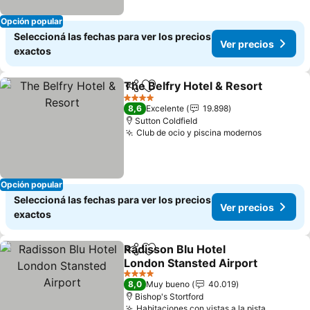
Opción popular
Seleccioná las fechas para ver los precios
Ver precios
exactos
The Belfry Hotel & Resort
Compartir
Añadir a favoritos
4 Estrellas
8,6
Excelente
19.898
Sutton Coldfield
Club de ocio y piscina modernos
Ver preci
Opción popular
Seleccioná las fechas para ver los precios
Ver precios
exactos
Radisson Blu Hotel
Compartir
Añadir a favoritos
London Stansted Airport
Ver precios
4 Estrellas
8,0
Muy bueno
40.019
Bishop's Stortford
Habitaciones con vistas a la pista