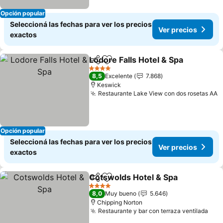
Opción popular
Seleccioná las fechas para ver los precios
Ver precios
exactos
Lodore Falls Hotel & Spa
Compartir
Añadir a favoritos
Ve
4 Estrellas
8,5
Excelente
7.868
Keswick
Restaurante Lake View con dos rosetas AA
V
Opción popular
Seleccioná las fechas para ver los precios
Ver precios
exactos
Cotswolds Hotel & Spa
Compartir
Añadir a favoritos
Ver
4 Estrellas
8,0
Muy bueno
5.646
Chipping Norton
Restaurante y bar con terraza ventilada
Ver