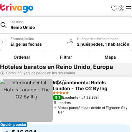
Favoritos
Iniciar 
Me
Destino
Reino Unido
Entrada/salida
Huéspedes, habitaciones
Elige las fechas
2 huéspedes, 1 habitación
Ordenar
Filtrar
Mapa
Hoteles baratos en Reino Unido, Europa
Cómo influyen los pagos en los resultados
Intercontinental Hotels
Compartir
Añadir a favoritos
London - The O2 By Ihg
Ver precios
5 Estrellas
9,1
Excelente
28.868
Londres
Vistas panorámicas desde el Eighteen Sky
Bar
Opción popular