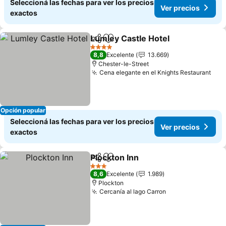
Seleccioná las fechas para ver los precios
Ver precios
exactos
Lumley Castle Hotel
Compartir
Añadir a favoritos
Ver pr
4 Estrellas
8,8
Excelente
13.669
Chester-le-Street
Cena elegante en el Knights Restaurant
Ver
Opción popular
Seleccioná las fechas para ver los precios
Ver precios
exactos
Plockton Inn
Compartir
Añadir a favoritos
Ver precios
3 Estrellas
8,6
Excelente
1.989
Plockton
Cercanía al lago Carron
Ver precios