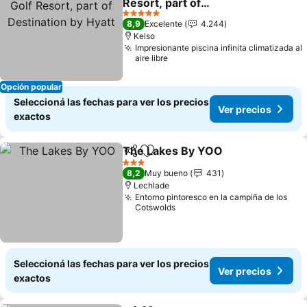
Resort, part of
Destination by Hyatt
Ver precios
5 Estrellas
8,9
Excelente
4.244
Kelso
Impresionante piscina infinita climatizada al
aire libre
Opción popular
Seleccioná las fechas para ver los precios
Ver precios
exactos
The Lakes By YOO
Compartir
Añadir a favoritos
Ver pre
3 Estrellas
8,2
Muy bueno
431
Lechlade
Entorno pintoresco en la campiña de los
Cotswolds
Seleccioná las fechas para ver los precios
Ver precios
exactos