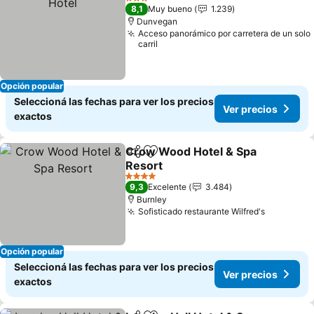
3 Estrellas
8,1
Muy bueno
1.239
Dunvegan
Acceso panorámico por carretera de un solo
carril
Opción popular
Seleccioná las fechas para ver los precios
Ver precios
exactos
Crow Wood Hotel & Spa
Compartir
Añadir a favoritos
Resort
Ver precios
4 Estrellas
9,3
Excelente
3.484
Burnley
Sofisticado restaurante Wilfred's
Ver preci
Opción popular
Seleccioná las fechas para ver los precios
Ver precios
exactos