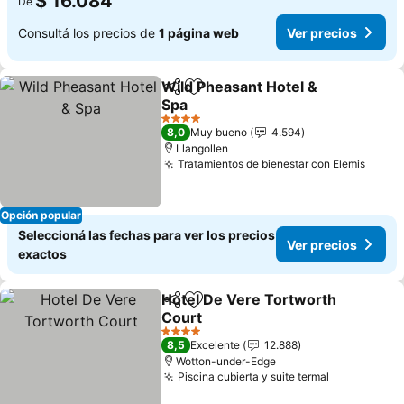
$ 16.084
De
Consultá los precios de
1 página web
Ver precios
Wild Pheasant Hotel &
Compartir
Añadir a favoritos
Spa
Ver precios
4 Estrellas
8,0
Muy bueno
4.594
Llangollen
Tratamientos de bienestar con Elemis
Ver p
Opción popular
Seleccioná las fechas para ver los precios
Ver precios
exactos
Hotel De Vere Tortworth
Compartir
Añadir a favoritos
Court
Ver precios
4 Estrellas
8,5
Excelente
12.888
Wotton-under-Edge
Piscina cubierta y suite termal
Ver precio