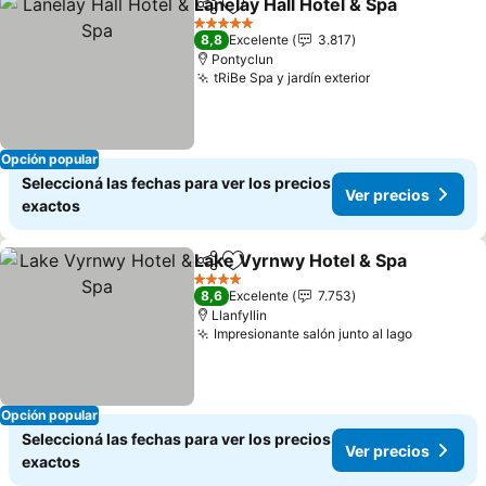
Lanelay Hall Hotel & Spa
Compartir
Añadir a favoritos
Ve
5 Estrellas
8,8
Excelente
3.817
Pontyclun
tRiBe Spa y jardín exterior
Ver precios
Opción popular
Seleccioná las fechas para ver los precios
Ver precios
exactos
Lake Vyrnwy Hotel & Spa
Compartir
Añadir a favoritos
V
4 Estrellas
8,6
Excelente
7.753
Llanfyllin
Impresionante salón junto al lago
Ver prec
Opción popular
Seleccioná las fechas para ver los precios
Ver precios
exactos