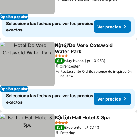
Ver prec
Opción popular
Seleccioná las fechas para ver los precios
Ver precios
exactos
Hotel De Vere Cotswold
Compartir
Añadir a favoritos
Water Park
Ver precios
4 Estrellas
8,1
Muy bueno
10.953
Cirencester
Restaurante Old Boathouse de inspiración
náutica
Opción popular
Seleccioná las fechas para ver los precios
Ver precios
exactos
Barton Hall Hotel & Spa
Compartir
Añadir a favoritos
Ver
4 Estrellas
8,8
Excelente
3.143
Kettering