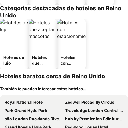
equipado
Categorías destacadas de hoteles en Reino
Unido
Hoteles de
Hoteles
Hoteles
lujo
que
con
aceptan
estaciona
mascotas
miento
Hoteles baratos cerca de Reino Unido
También te pueden interesar estos hoteles...
Royal National Hotel
Zedwell Piccadilly Circus
Park Grand Hyde Park
Travelodge London Central City Road
a&o London Docklands Riverside
hub by Premier Inn Edinburgh Royal Mile hotel
Grand Royale Hyde Park
Redwood House Hotel