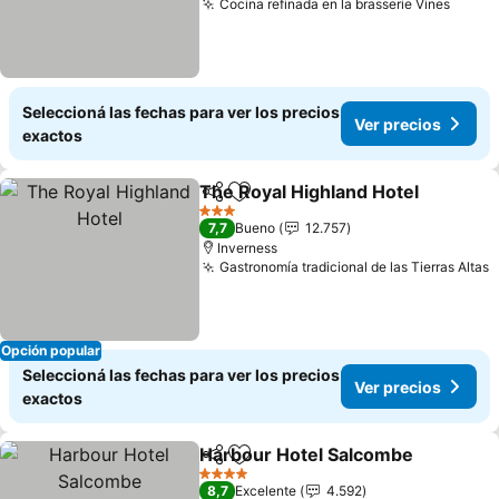
Cocina refinada en la brasserie Vines
Ver p
Seleccioná las fechas para ver los precios
Ver precios
exactos
The Royal Highland Hotel
Compartir
Añadir a favoritos
V
3 Estrellas
7,7
Bueno
12.757
Inverness
Gastronomía tradicional de las Tierras Altas
V
Opción popular
Seleccioná las fechas para ver los precios
Ver precios
exactos
Harbour Hotel Salcombe
Compartir
Añadir a favoritos
V
4 Estrellas
8,7
Excelente
4.592