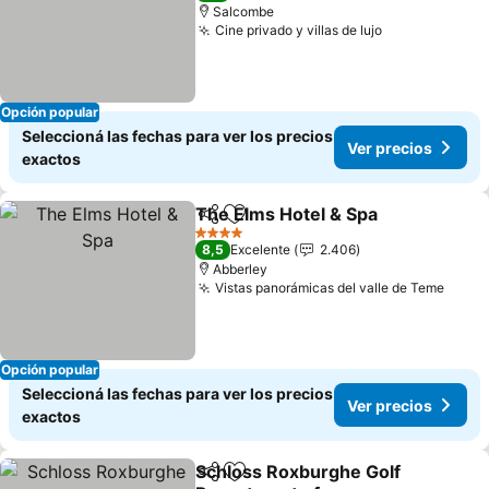
Salcombe
Cine privado y villas de lujo
Ver precios
Opción popular
Seleccioná las fechas para ver los precios
Ver precios
exactos
The Elms Hotel & Spa
Compartir
Añadir a favoritos
Ver 
4 Estrellas
8,5
Excelente
2.406
Abberley
Vistas panorámicas del valle de Teme
Ver p
Opción popular
Seleccioná las fechas para ver los precios
Ver precios
exactos
Schloss Roxburghe Golf
Compartir
Añadir a favoritos