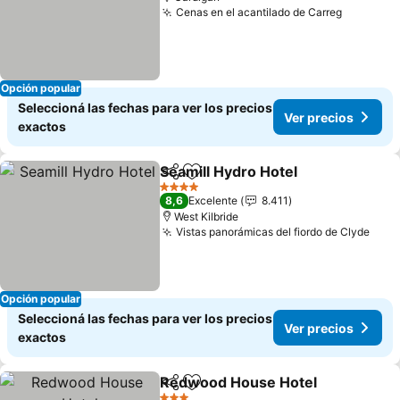
Cenas en el acantilado de Carreg
Ver prec
Opción popular
Seleccioná las fechas para ver los precios
Ver precios
exactos
Seamill Hydro Hotel
Compartir
Añadir a favoritos
Ver pr
4 Estrellas
8,6
Excelente
8.411
West Kilbride
Vistas panorámicas del fiordo de Clyde
Ver 
Opción popular
Seleccioná las fechas para ver los precios
Ver precios
exactos
Redwood House Hotel
Compartir
Añadir a favoritos
Ver