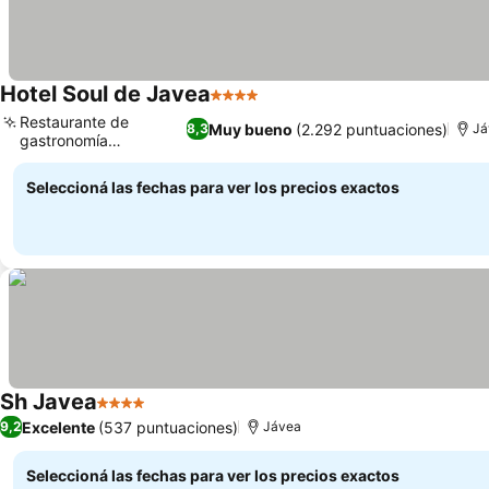
Hotel Soul de Javea
4 Estrellas
Ver precios
Restaurante de
Muy bueno
(2.292 puntuaciones)
8,3
Já
gastronomía
Ver precios
mediterránea
Seleccioná las fechas para ver los precios exactos
Sh Javea
4 Estrellas
Ver precios
Excelente
(537 puntuaciones)
9,2
Jávea
Seleccioná las fechas para ver los precios exactos