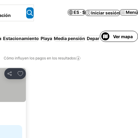
ES · $
Menú
Iniciar sesión
ación
Ver mapa
a
Estacionamiento
Playa
Media pensión
Departamento equipad
Cómo influyen los pagos en los resultados
Añadir a favoritos
Compartir