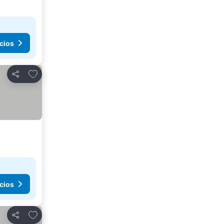
cios
Añadir a favoritos
Compartir
cios
Añadir a favoritos
Compartir