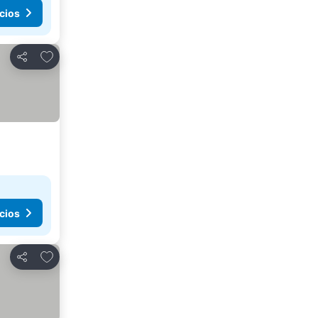
cios
Añadir a favoritos
Compartir
cios
Añadir a favoritos
Compartir