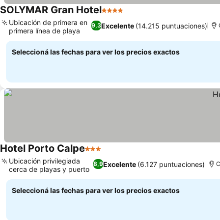
SOLYMAR Gran Hotel
4 Estrellas
Ver precios
Ubicación de primera en
Excelente
(14.215 puntuaciones)
9,3
primera línea de playa
Ver precios
Seleccioná las fechas para ver los precios exactos
Hotel Porto Calpe
3 Estrellas
Ver precios
Ubicación privilegiada
Excelente
(6.127 puntuaciones)
8,9
C
cerca de playas y puerto
Ver precios
Seleccioná las fechas para ver los precios exactos