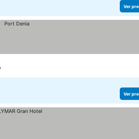
Ver pre
a
Ver pre