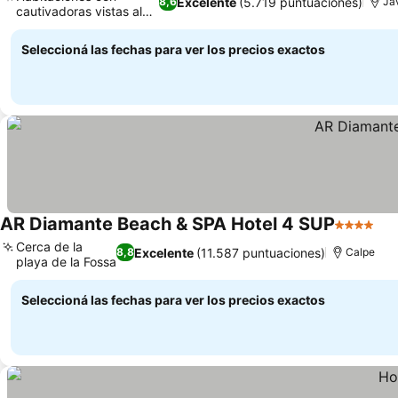
Excelente
(5.719 puntuaciones)
8,6
Já
cautivadoras vistas al
Ver precios
mar
Seleccioná las fechas para ver los precios exactos
AR Diamante Beach & SPA Hotel 4 SUP
4 Estrella
Ver
Cerca de la
Excelente
(11.587 puntuaciones)
8,8
Calpe
playa de la Fossa
Ver precios
Seleccioná las fechas para ver los precios exactos