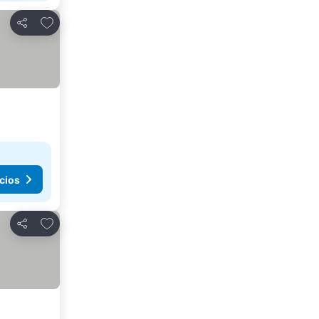
Añadir a favoritos
Compartir
cios
Añadir a favoritos
Compartir