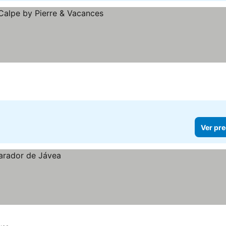
las
r precios
Ver pre