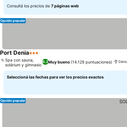
Consultá los precios de
7 páginas web
Opción popular
Port Denia
3 Estrellas
Ver precios
Spa con sauna,
Muy bueno
(14.129 puntuaciones)
8,2
Déni
solárium y gimnasio
Ver precios
Seleccioná las fechas para ver los precios exactos
Opción popular