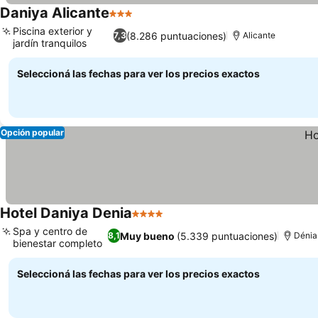
Daniya Alicante
3 Estrellas
Ver precios
Piscina exterior y
(8.286 puntuaciones)
7,3
Alicante
jardín tranquilos
Ver precios
Seleccioná las fechas para ver los precios exactos
Opción popular
Hotel Daniya Denia
4 Estrellas
Ver precios
Spa y centro de
Muy bueno
(5.339 puntuaciones)
8,1
Dénia
bienestar completo
Ver precios
Seleccioná las fechas para ver los precios exactos