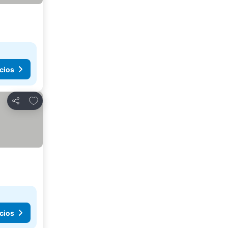
cios
Añadir a favoritos
Compartir
cios