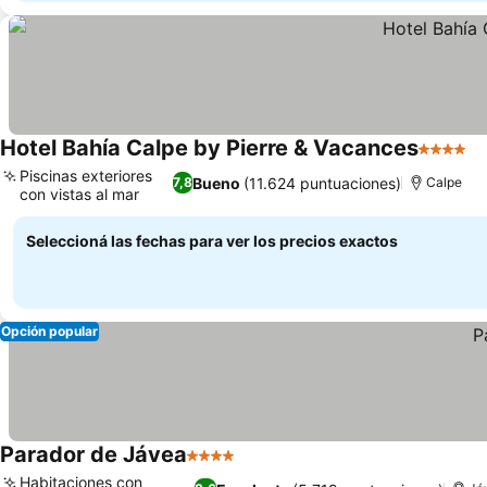
Hotel Bahía Calpe by Pierre & Vacances
4 Estrel
Ve
Piscinas exteriores
Bueno
(11.624 puntuaciones)
7,8
Calpe
con vistas al mar
Ver precios
Seleccioná las fechas para ver los precios exactos
Opción popular
Parador de Jávea
4 Estrellas
Ver precios
Habitaciones con