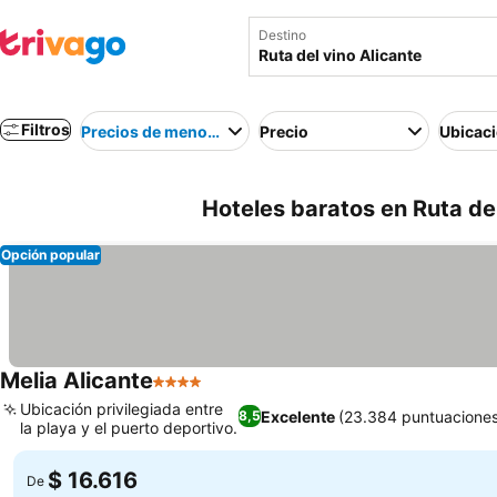
Destino
Filtros
Precios de menor a mayor
Precio
Ubicac
Hoteles baratos en Ruta de
Opción popular
Melia Alicante
4 Estrellas
Ver precios
Ubicación privilegiada entre
Excelente
(23.384 puntuaciones
8,5
la playa y el puerto deportivo.
Ver precios
$ 16.616
De