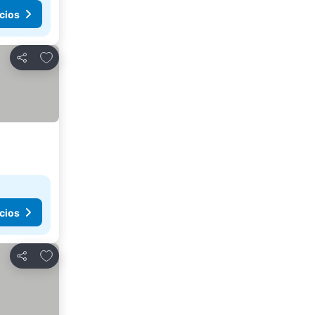
cios
Añadir a favoritos
Compartir
cios
Añadir a favoritos
Compartir