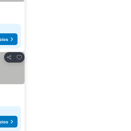
cios
Añadir a favoritos
Compartir
cios