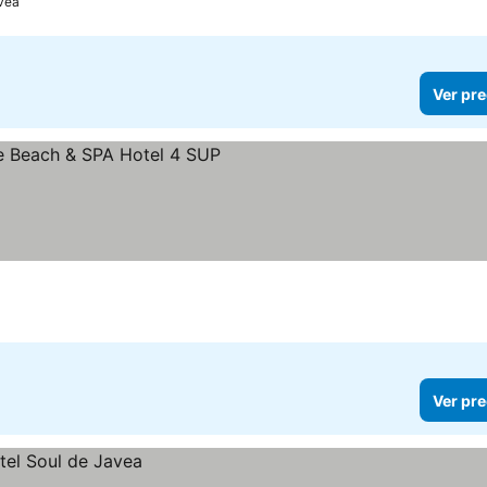
vea
Ver pre
s
 precios
Ver pre