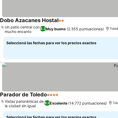
Dobo Azacanes Hostal
2 Estrellas
Un patio central con
Muy bueno
(2.355 puntuaciones)
8,3
Tole
mucho encanto
Seleccioná las fechas para ver los precios exactos
Parador de Toledo
4 Estrellas
Vistas panorámicas de
Excelente
(14.772 puntuaciones)
9,0
Tol
la ciudad sin igual
Seleccioná las fechas para ver los precios exactos