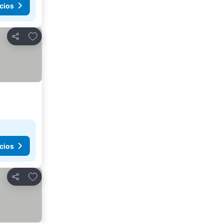
cios
Añadir a favoritos
Compartir
cios
Añadir a favoritos
Compartir