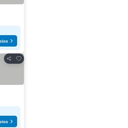
cios
Añadir a favoritos
Compartir
cios