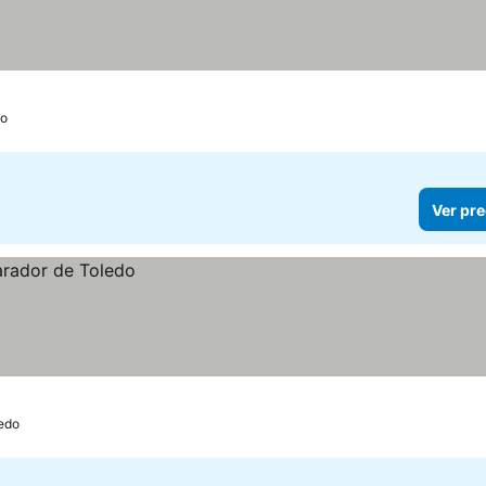
do
Ver pre
edo