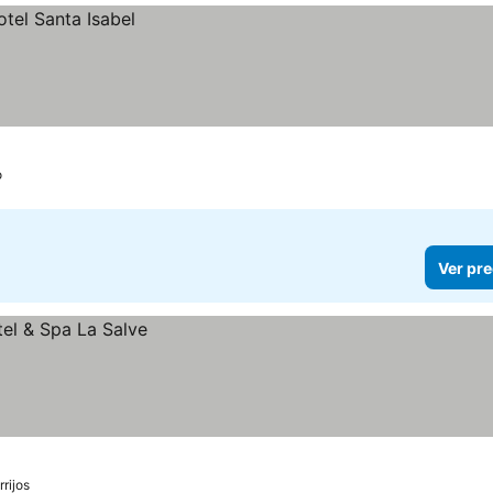
o
Ver pre
rrijos