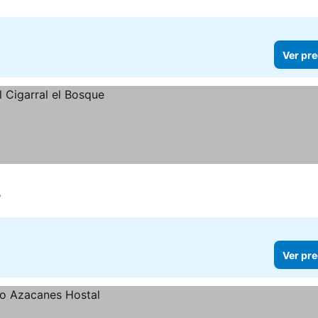
Ver pre
o
Ver pre