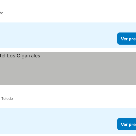
do
Ver pre
Toledo
Ver pre