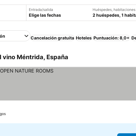
Entrada/salida
Huéspedes, habitaciones
Elige las fechas
2 huéspedes, 1 habit
ión
Cancelación gratuita
Hoteles
Puntuación: 8,0+
D
l vino Méntrida, España
gos