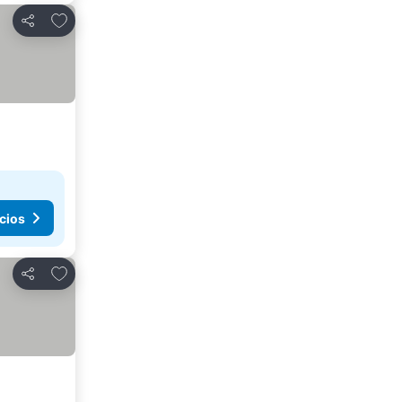
Añadir a favoritos
Compartir
cios
Añadir a favoritos
Compartir