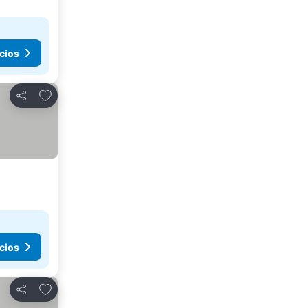
cios
Añadir a favoritos
Compartir
cios
Añadir a favoritos
Compartir