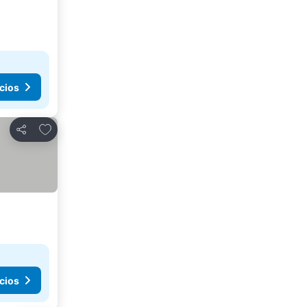
cios
Añadir a favoritos
Compartir
cios