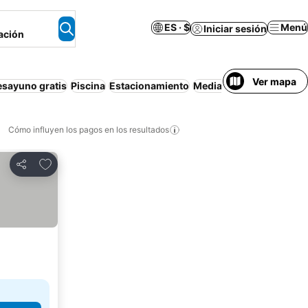
ES · $
Menú
Iniciar sesión
ación
Ver mapa
esayuno gratis
Piscina
Estacionamiento
Media pensión
Departa
Cómo influyen los pagos en los resultados
Añadir a favoritos
Compartir