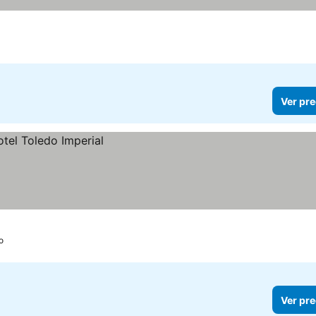
Ver pre
o
Ver pre