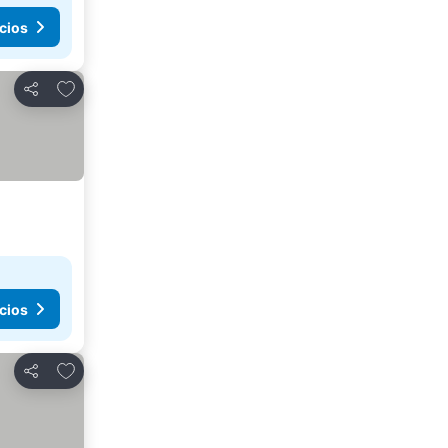
cios
Añadir a favoritos
Compartir
cios
Añadir a favoritos
Compartir