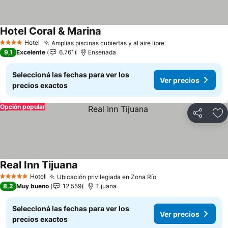
Hotel Coral & Marina
Hotel
Amplias piscinas cubiertas y al aire libre
4 Estrellas
9,1
Excelente
6.761
Ensenada
Seleccioná las fechas para ver los
Ver precios
precios exactos
Opción popular
Compartir
Añ
Real Inn Tijuana
Hotel
Ubicación privilegiada en Zona Río
5 Estrellas
8,2
Muy bueno
12.559
Tijuana
Seleccioná las fechas para ver los
Ver precios
precios exactos