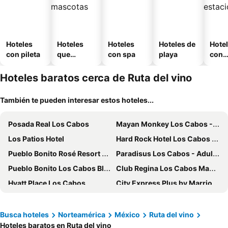
Hoteles
Hoteles
Hoteles
Hoteles de
Hote
con pileta
que
con spa
playa
con
aceptan
esta
mascotas
mien
Hoteles baratos cerca de Ruta del vino
También te pueden interesar estos hoteles...
Posada Real Los Cabos
Mayan Monkey Los Cabos - Social Hotel
Los Patios Hotel
Hard Rock Hotel Los Cabos - All Inclusive
Pueblo Bonito Rosé Resort & Spa
Paradisus Los Cabos - Adults only - The Leading Hotels of the World
Pueblo Bonito Los Cabos Blanco Beach Resort - All Inclusive
Club Regina Los Cabos Managed by Accor
Hyatt Place Los Cabos
City Express Plus by Marriott Cabo San Lucas
Grand Velas Boutique Hotel
Sunrock Hotel & Suites
Fairfield by Marriott Los Cabos
Cabo Tortuga Hotel Boutique
Busca hoteles
Norteamérica
México
Ruta del vino
Hoteles baratos en Ruta del vino