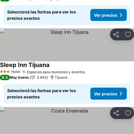
Seleccioná las fechas para ver los
Ver precios
precios exactos
Compartir
Añ
Sleep Inn Tijuana
Hotel
Espacios para reuniones y eventos
3 Estrellas
8,3
Muy bueno
3.842
Tijuana
Seleccioná las fechas para ver los
Ver precios
precios exactos
Compartir
Añ