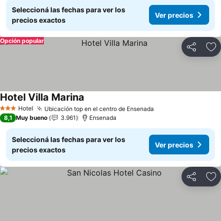
Seleccioná las fechas para ver los
Ver precios
precios exactos
Opción popular
Compartir
Añ
Hotel Villa Marina
Hotel
Ubicación top en el centro de Ensenada
3 Estrellas
8,1
Muy bueno
3.961
Ensenada
Seleccioná las fechas para ver los
Ver precios
precios exactos
Compartir
Añ