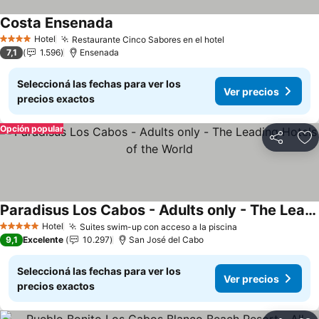
Costa Ensenada
Hotel
Restaurante Cinco Sabores en el hotel
4 Estrellas
7,1
1.596
Ensenada
Seleccioná las fechas para ver los
Ver precios
precios exactos
Opción popular
Compartir
Añ
Paradisus Los Cabos - Adults only - The Leading Hotels of the World
Hotel
Suites swim-up con acceso a la piscina
5 Estrellas
9,1
Excelente
10.297
San José del Cabo
Seleccioná las fechas para ver los
Ver precios
precios exactos