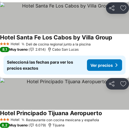
Compartir
Añ
Hotel Santa Fe Los Cabos by Villa Group
Hotel
Deli de cocina regional junto a la piscina
3 Estrellas
8,1
Muy bueno
2.614
Cabo San Lucas
Seleccioná las fechas para ver los
Ver precios
precios exactos
Compartir
Añ
Hotel Principado Tijuana Aeropuerto
Hotel
Restaurante con cocina mexicana y española
3 Estrellas
8,2
Muy bueno
6.079
Tijuana