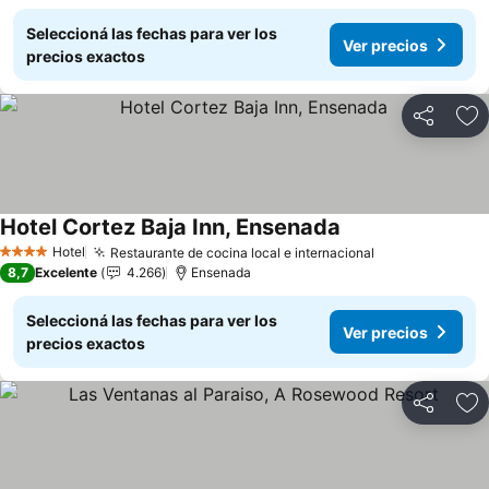
Seleccioná las fechas para ver los
Ver precios
precios exactos
Compartir
Añ
Hotel Cortez Baja Inn, Ensenada
Hotel
Restaurante de cocina local e internacional
4 Estrellas
8,7
Excelente
4.266
Ensenada
Seleccioná las fechas para ver los
Ver precios
precios exactos
Compartir
Añ