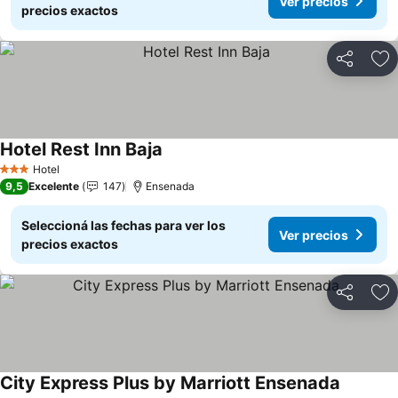
Ver precios
precios exactos
Compartir
Añ
Hotel Rest Inn Baja
Hotel
3 Estrellas
9,5
Excelente
147
Ensenada
Seleccioná las fechas para ver los
Ver precios
precios exactos
Compartir
Añ
City Express Plus by Marriott Ensenada