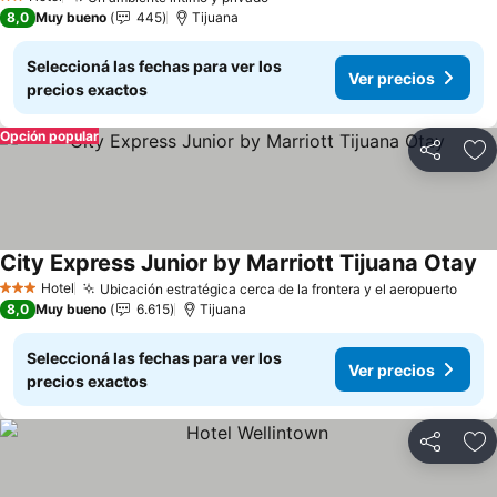
2 Estrellas
8,0
Muy bueno
445
Tijuana
Seleccioná las fechas para ver los
Ver precios
precios exactos
Opción popular
Compartir
Añ
City Express Junior by Marriott Tijuana Otay
Hotel
Ubicación estratégica cerca de la frontera y el aeropuerto
3 Estrellas
8,0
Muy bueno
6.615
Tijuana
Seleccioná las fechas para ver los
Ver precios
precios exactos
Compartir
Añ