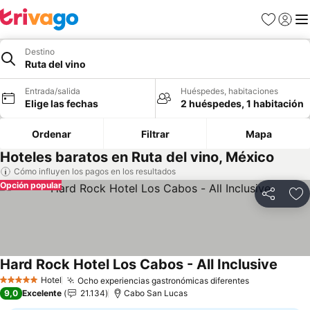
Favoritos
Iniciar 
Me
Destino
Ruta del vino
Entrada/salida
Huéspedes, habitaciones
Elige las fechas
2 huéspedes, 1 habitación
Ordenar
Filtrar
Mapa
Hoteles baratos en Ruta del vino, México
Cómo influyen los pagos en los resultados
Opción popular
Compartir
Añ
Hard Rock Hotel Los Cabos - All Inclusive
Hotel
Ocho experiencias gastronómicas diferentes
5 Estrellas
9,0
Excelente
21.134
Cabo San Lucas