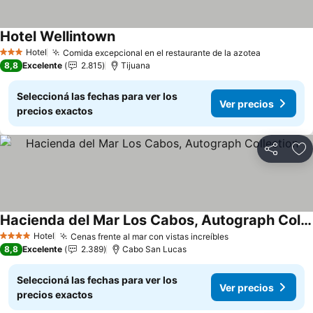
Hotel Wellintown
Hotel
Comida excepcional en el restaurante de la azotea
3 Estrellas
8,8
Excelente
2.815
Tijuana
Seleccioná las fechas para ver los
Ver precios
precios exactos
Compartir
Añ
Hacienda del Mar Los Cabos, Autograph Collection
Hotel
Cenas frente al mar con vistas increíbles
4 Estrellas
8,8
Excelente
2.389
Cabo San Lucas
Seleccioná las fechas para ver los
Ver precios
precios exactos