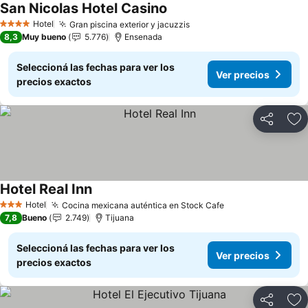
San Nicolas Hotel Casino
Hotel
Gran piscina exterior y jacuzzis
4 Estrellas
8,3
Muy bueno
5.776
Ensenada
Seleccioná las fechas para ver los
Ver precios
precios exactos
Compartir
Añ
Hotel Real Inn
Hotel
Cocina mexicana auténtica en Stock Cafe
3 Estrellas
7,8
Bueno
2.749
Tijuana
Seleccioná las fechas para ver los
Ver precios
precios exactos
Compartir
Añ