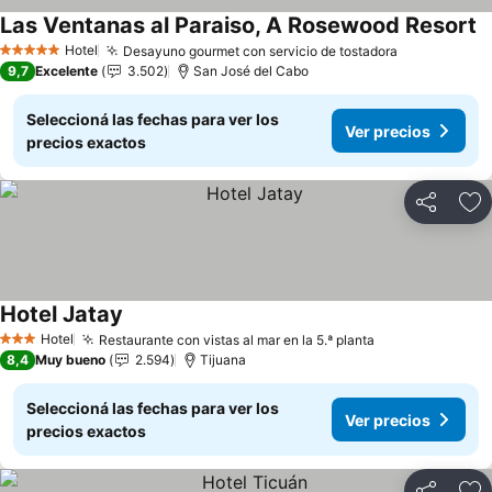
Las Ventanas al Paraiso, A Rosewood Resort
Hotel
Desayuno gourmet con servicio de tostadora
5 Estrellas
9,7
Excelente
3.502
San José del Cabo
Seleccioná las fechas para ver los
Ver precios
precios exactos
Compartir
Añ
Hotel Jatay
Hotel
Restaurante con vistas al mar en la 5.ª planta
3 Estrellas
8,4
Muy bueno
2.594
Tijuana
Seleccioná las fechas para ver los
Ver precios
precios exactos