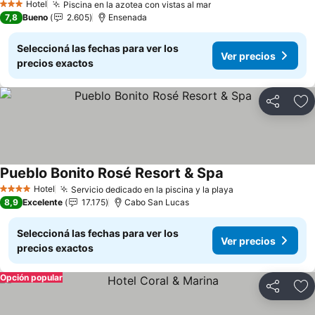
Hotel
Piscina en la azotea con vistas al mar
3 Estrellas
7,8
Bueno
2.605
Ensenada
Seleccioná las fechas para ver los
Ver precios
precios exactos
Compartir
Añ
Pueblo Bonito Rosé Resort & Spa
Hotel
Servicio dedicado en la piscina y la playa
4 Estrellas
8,9
Excelente
17.175
Cabo San Lucas
Seleccioná las fechas para ver los
Ver precios
precios exactos
Opción popular
Compartir
Añ