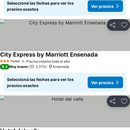
Seleccioná las fechas para ver los
Ver precios
precios exactos
Compartir
Añ
City Express by Marriott Ensenada
Hotel
Piscina exterior todo el año
3 Estrellas
8,3
Muy bueno
2.370
Ensenada
Seleccioná las fechas para ver los
Ver precios
precios exactos
Compartir
Añ