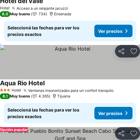
Hotel del valle
Hotel
Acceso a un relajante jacuzzi
8,0
Muy bueno
734
Ensenada
Seleccioná las fechas para ver los
Ver precios
precios exactos
Compartir
Añ
Aqua Rio Hotel
Hotel
Ventanas insonorizadas para un confort tranquilo
3 Estrellas
8,1
Muy bueno
4.365
Tijuana
Seleccioná las fechas para ver los
Ver precios
precios exactos
Opción popular
Compartir
Añ