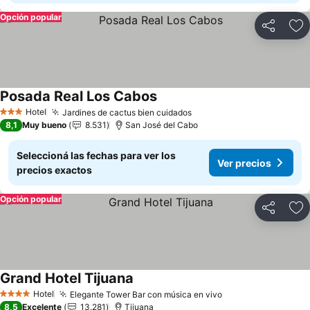
Opción popular
Compartir
Añ
Posada Real Los Cabos
Hotel
Jardines de cactus bien cuidados
3 Estrellas
8,1
Muy bueno
8.531
San José del Cabo
Seleccioná las fechas para ver los
Ver precios
precios exactos
Opción popular
Compartir
Añ
Grand Hotel Tijuana
Hotel
Elegante Tower Bar con música en vivo
4 Estrellas
8,5
Excelente
13.281
Tijuana