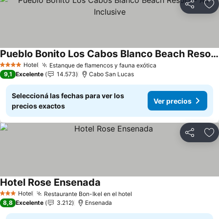
Compartir
Añ
Pueblo Bonito Los Cabos Blanco Beach Resort - All Inclusive
Hotel
Estanque de flamencos y fauna exótica
4 Estrellas
9,1
Excelente
14.573
Cabo San Lucas
Seleccioná las fechas para ver los
Ver precios
precios exactos
Compartir
Añ
Hotel Rose Ensenada
Hotel
Restaurante Bon-Ikel en el hotel
3 Estrellas
8,8
Excelente
3.212
Ensenada