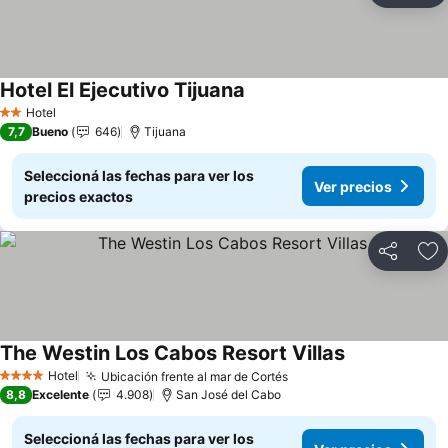
Hotel El Ejecutivo Tijuana
Hotel
2 Estrellas
7,7
Bueno
646
Tijuana
Seleccioná las fechas para ver los
Ver precios
precios exactos
Compartir
Añ
The Westin Los Cabos Resort Villas
Hotel
Ubicación frente al mar de Cortés
4 Estrellas
8,8
Excelente
4.908
San José del Cabo
Seleccioná las fechas para ver los