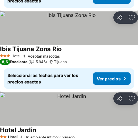
precios exactos
Compartir
Añ
Ibis Tijuana Zona Rio
Hotel
Aceptan mascotas
3 Estrellas
8,5
Excelente
5.946
Tijuana
Seleccioná las fechas para ver los
Ver precios
precios exactos
Compartir
Añ
Hotel Jardin
Hotel
Un ambiente íntimo y privado