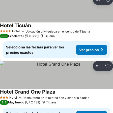
Compartir
Añ
Hotel Ticuán
Hotel
Ubicación privilegiada en el centro de Tijuana
4 Estrellas
8,8
Excelente
6.365
Tijuana
Seleccioná las fechas para ver los
Ver precios
precios exactos
Compartir
Añ
Hotel Grand One Plaza
Hotel
Restaurante en la azotea con vistas a la ciudad
3 Estrellas
8,3
Muy bueno
2.482
Tijuana