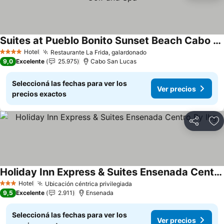
Suites at Pueblo Bonito Sunset Beach Cabo San Lucas Golf and Spa
Hotel
Restaurante La Frida, galardonado
4 Estrellas
9,0
Excelente
25.975
Cabo San Lucas
Seleccioná las fechas para ver los
Ver precios
precios exactos
Compartir
Añ
Holiday Inn Express & Suites Ensenada Centro By Ihg
Hotel
Ubicación céntrica privilegiada
3 Estrellas
9,5
Excelente
2.911
Ensenada
Seleccioná las fechas para ver los
Ver precios