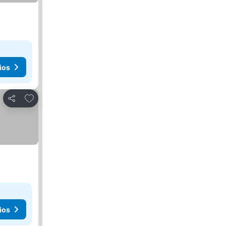
ios
Añadir a favoritos
Compartir
ios