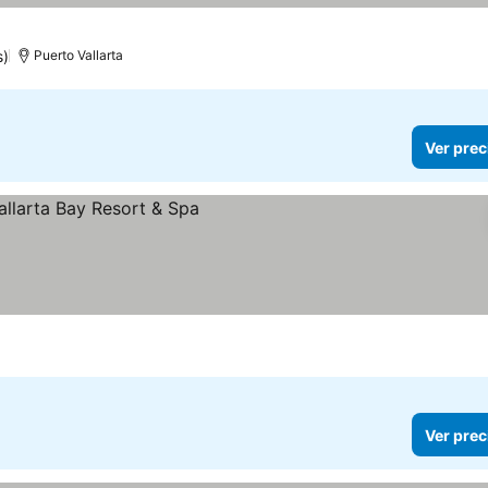
s)
Puerto Vallarta
Ver prec
ios
Ver prec