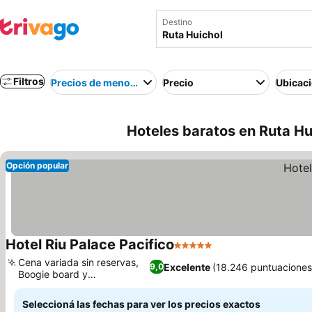
Destino
Filtros
Precios de menor a mayor
Precio
Ubicac
Hoteles baratos en Ruta Hu
Opción popular
Hotel Riu Palace Pacifico
5 Estrellas
Ver precios
Cena variada sin reservas,
Excelente
(18.246 puntuaciones
9,0
Boogie board y
Ver precios
paddleboard
Seleccioná las fechas para ver los precios exactos