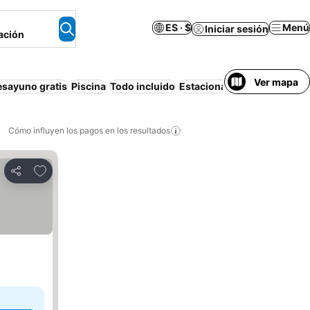
ES · $
Menú
Iniciar sesión
ación
Ver mapa
esayuno gratis
Piscina
Todo incluido
Estacionamiento
Playa
Dep
Cómo influyen los pagos en los resultados
Añadir a favoritos
Compartir