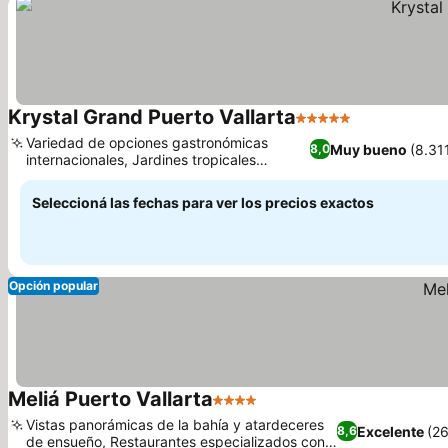
Krystal Grand Puerto Vallarta
5 Estrellas
Ver precios
Variedad de opciones gastronómicas
Muy bueno
(8.31
8,0
internacionales, Jardines tropicales
Ver precios
exuberantes y bien cuidados
Seleccioná las fechas para ver los precios exactos
Opción popular
Meliá Puerto Vallarta
4 Estrellas
Ver precios
Vistas panorámicas de la bahía y atardeceres
Excelente
(2
8,6
de ensueño, Restaurantes especializados con