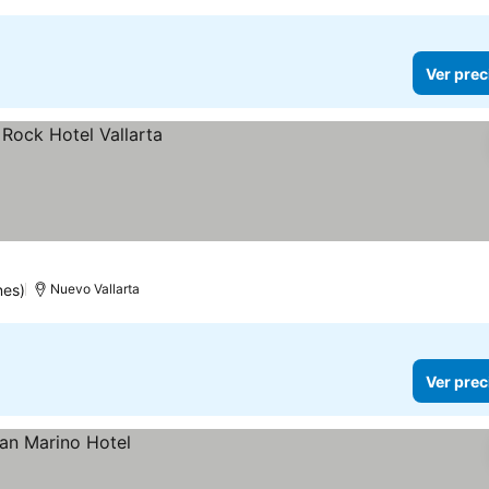
Ver prec
nes)
Nuevo Vallarta
Ver prec