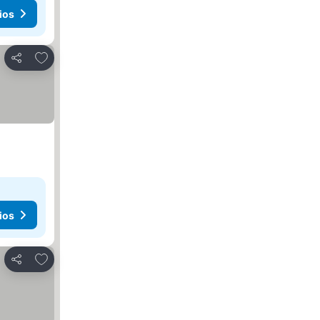
ios
Añadir a favoritos
Compartir
ios
Añadir a favoritos
Compartir