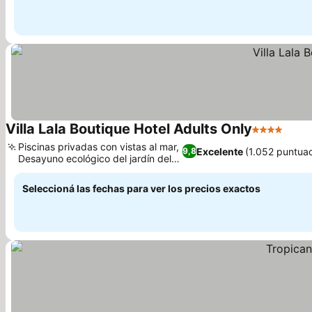
Villa Lala Boutique Hotel Adults Only
4 Estrellas
Ver 
Piscinas privadas con vistas al mar,
Excelente
(1.052 puntua
9,8
Desayuno ecológico del jardín del
Ver precios
hotel
Seleccioná las fechas para ver los precios exactos