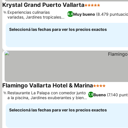
Krystal Grand Puerto Vallarta
5 Estrellas
Ver precios
Experiencias culinarias
Muy bueno
(8.479 puntuaci
8,0
variadas, Jardines tropicales
Ver precios
exuberantes
Seleccioná las fechas para ver los precios exactos
Flamingo Vallarta Hotel & Marina
4 Estrellas
Ver preci
Restaurante La Palapa con comedor junto
Bueno
(7.140 pun
7,9
a la piscina, Jardines exuberantes y bien
Ver precios
cuidados
Seleccioná las fechas para ver los precios exactos