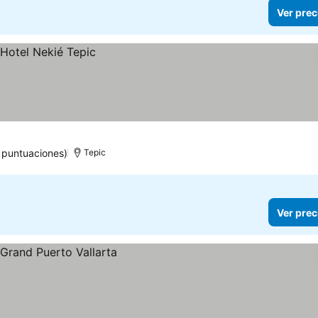
Ver prec
 puntuaciones)
Tepic
Ver prec