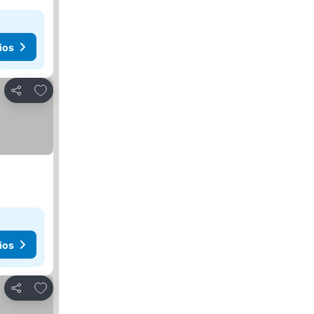
ios
Añadir a favoritos
Compartir
ios
Añadir a favoritos
Compartir