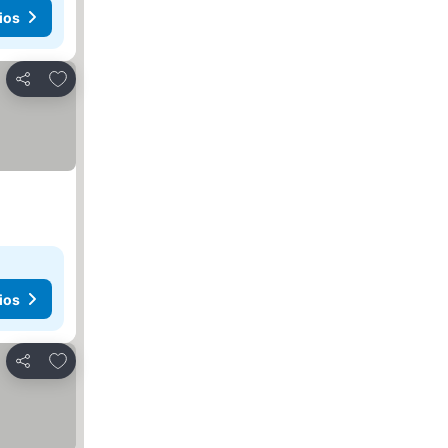
ios
Añadir a favoritos
Compartir
ios
Añadir a favoritos
Compartir