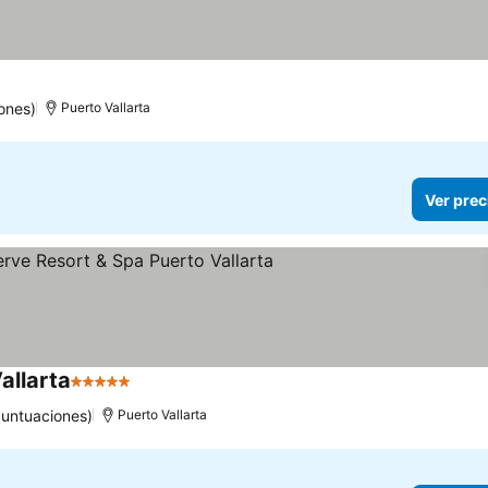
ones)
Puerto Vallarta
Ver prec
allarta
5 Estrellas
Ver precios
puntuaciones)
Puerto Vallarta