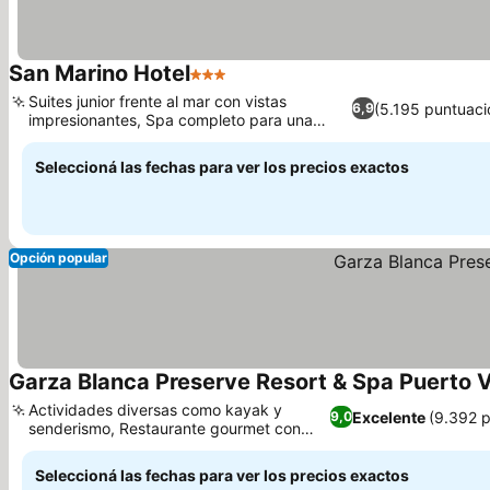
San Marino Hotel
3 Estrellas
Ver precios
Suites junior frente al mar con vistas
(5.195 puntuaci
6,9
impresionantes, Spa completo para una
Ver precios
relajación total
Seleccioná las fechas para ver los precios exactos
Opción popular
Garza Blanca Preserve Resort & Spa Puerto V
Actividades diversas como kayak y
Excelente
(9.392 
9,0
senderismo, Restaurante gourmet con
Ver precios
bodega galardonada
Seleccioná las fechas para ver los precios exactos