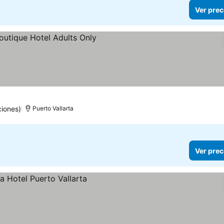
Ver prec
precios
ciones)
Puerto Vallarta
Ver prec