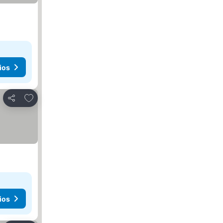
ios
Añadir a favoritos
Compartir
ios