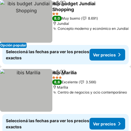
ibis budget Jundiai
Compartir
Añadir a favoritos
Shopping
Ver precios
2 Estrellas
8,0
Muy bueno
8.691
Jundiaí
Concepto moderno y económico en Jundiai
V
Opción popular
Seleccioná las fechas para ver los precios
Ver precios
exactos
ibis Marilia
Compartir
Añadir a favoritos
Ver precios
3 Estrellas
8,6
Excelente
3.566
Marília
Centro de negocios y ocio contemporáneo
V
Seleccioná las fechas para ver los precios
Ver precios
exactos