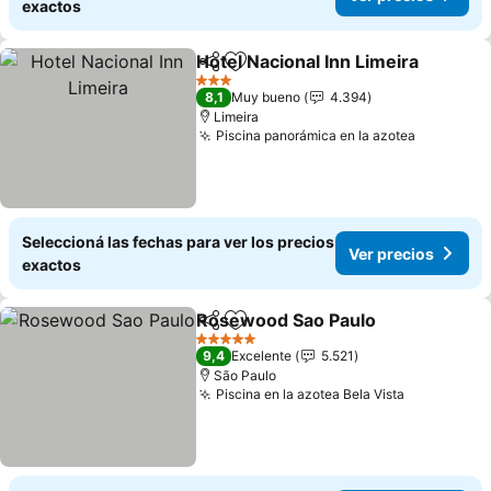
exactos
Hotel Nacional Inn Limeira
Compartir
Añadir a favoritos
3 Estrellas
8,1
Muy bueno
4.394
Limeira
Piscina panorámica en la azotea
Ver prec
Seleccioná las fechas para ver los precios
Ver precios
exactos
Rosewood Sao Paulo
Compartir
Añadir a favoritos
Ver p
5 Estrellas
9,4
Excelente
5.521
São Paulo
Piscina en la azotea Bela Vista
Ver precio