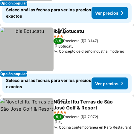
Opción popular
Seleccioná las fechas para ver los precios
Ver precios
exactos
ibis Botucatu
Compartir
Añadir a favoritos
Ver precios
3 Estrellas
8,5
Excelente
3.147
Botucatu
Concepto de diseño industrial moderno
Ver 
Opción popular
Seleccioná las fechas para ver los precios
Ver precios
exactos
Novotel Itu Terras de São
Compartir
Añadir a favoritos
José Golf & Resort
Ver precios
4 Estrellas
9,1
Excelente
7.072
Itu
Cocina contemporánea en Raro Restaurant
V