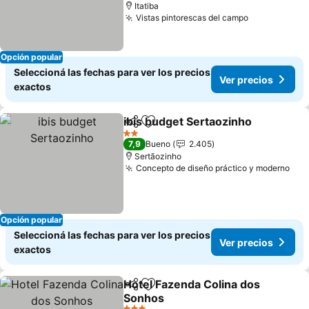
Itatiba
Vistas pintorescas del campo
Ver precios
Opción popular
Seleccioná las fechas para ver los precios
Ver precios
exactos
ibis budget Sertaozinho
Compartir
Añadir a favoritos
Ve
2 Estrellas
7,9
Bueno
2.405
Sertãozinho
Concepto de diseño práctico y moderno
Ver
Opción popular
Seleccioná las fechas para ver los precios
Ver precios
exactos
Hotel Fazenda Colina dos
Compartir
Añadir a favoritos
Sonhos