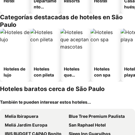
Hotel
Departame
Resorts
Hostel
Casa
nto
hués
equipado
Categorías destacadas de hoteles en São
Paulo
Hoteles de
Hoteles
Hoteles
Hoteles
Hotel
lujo
con pileta
que
con spa
play
aceptan
mascotas
Hoteles baratos cerca de São Paulo
También te pueden interesar estos hoteles...
Melia Ibirapuera
Blue Tree Premium Paulista
Meliá Jardim Europa
San Raphael Hotel
IBIS BUDGET CAPAO Bonito
Sleep Inn Guarulhos