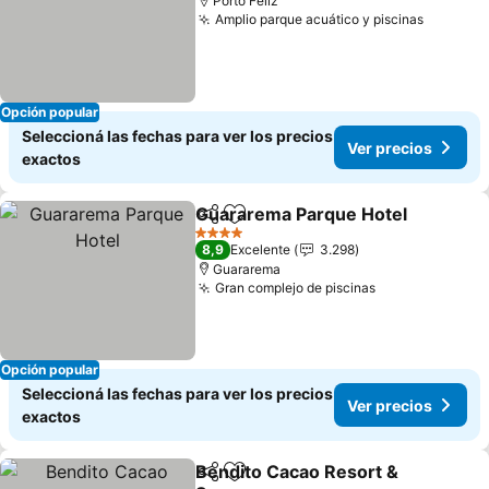
Porto Feliz
Amplio parque acuático y piscinas
Ver pre
Opción popular
Seleccioná las fechas para ver los precios
Ver precios
exactos
Guararema Parque Hotel
Compartir
Añadir a favoritos
V
4 Estrellas
8,9
Excelente
3.298
Guararema
Gran complejo de piscinas
Ver precios
Opción popular
Seleccioná las fechas para ver los precios
Ver precios
exactos
Bendito Cacao Resort &
Compartir
Añadir a favoritos