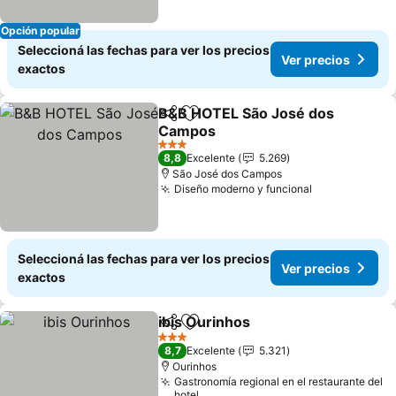
Opción popular
Seleccioná las fechas para ver los precios
Ver precios
exactos
B&B HOTEL São José dos
Compartir
Añadir a favoritos
Campos
Ver precios
3 Estrellas
8,8
Excelente
5.269
São José dos Campos
Diseño moderno y funcional
Ver precios
Seleccioná las fechas para ver los precios
Ver precios
exactos
ibis Ourinhos
Compartir
Añadir a favoritos
Ver precios
3 Estrellas
8,7
Excelente
5.321
Ourinhos
Gastronomía regional en el restaurante del
hotel