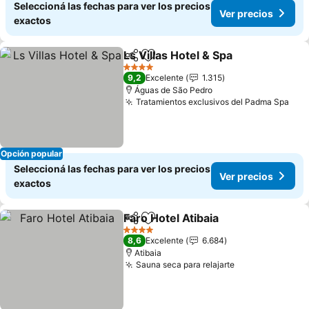
Seleccioná las fechas para ver los precios
Ver precios
exactos
Ls Villas Hotel & Spa
Compartir
Añadir a favoritos
Ver pr
4 Estrellas
9,2
Excelente
1.315
Águas de São Pedro
Tratamientos exclusivos del Padma Spa
Ver
Opción popular
Seleccioná las fechas para ver los precios
Ver precios
exactos
Faro Hotel Atibaia
Compartir
Añadir a favoritos
Ver prec
4 Estrellas
8,6
Excelente
6.684
Atibaia
Sauna seca para relajarte
Ver precios