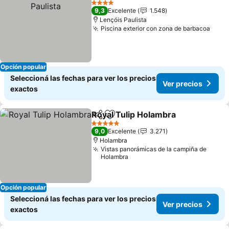
4 Estrellas
9,3
Excelente
1.548
Lençóis Paulista
Piscina exterior con zona de barbacoa
Ver 
Opción popular
Seleccioná las fechas para ver los precios
Ver precios
exactos
Royal Tulip Holambra
Compartir
Añadir a favoritos
Ver p
5 Estrellas
9,0
Excelente
3.271
Holambra
Vistas panorámicas de la campiña de
Holambra
Opción popular
Seleccioná las fechas para ver los precios
Ver precios
exactos