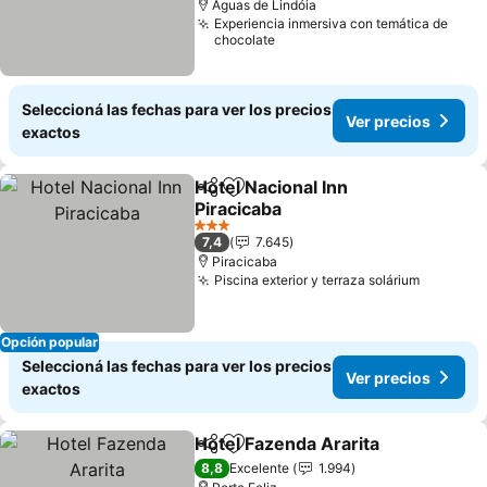
Águas de Lindóia
Experiencia inmersiva con temática de
chocolate
Seleccioná las fechas para ver los precios
Ver precios
exactos
Hotel Nacional Inn
Compartir
Añadir a favoritos
Piracicaba
Ver precios
3 Estrellas
7,4
7.645
Piracicaba
Piscina exterior y terraza solárium
Ver prec
Opción popular
Seleccioná las fechas para ver los precios
Ver precios
exactos
Hotel Fazenda Ararita
Compartir
Añadir a favoritos
Ver 
8,8
Excelente
1.994