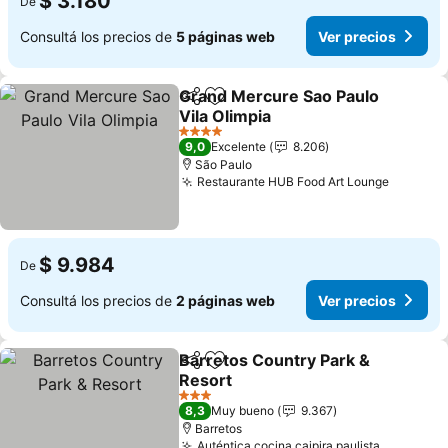
$ 3.180
De
Consultá los precios de
5 páginas web
Ver precios
Grand Mercure Sao Paulo
Compartir
Añadir a favoritos
Vila Olimpia
Ver precios
4 Estrellas
9,0
Excelente
8.206
São Paulo
Restaurante HUB Food Art Lounge
Ver pre
$ 9.984
De
Consultá los precios de
2 páginas web
Ver precios
Barretos Country Park &
Compartir
Añadir a favoritos
Resort
Ver precios
3 Estrellas
8,3
Muy bueno
9.367
Barretos
Auténtica cocina caipira paulista