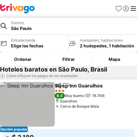
Favoritos
Iniciar 
Me
Destino
São Paulo
Entrada/salida
Huéspedes, habitaciones
Elige las fechas
2 huéspedes, 1 habitación
Ordenar
Filtrar
Mapa
Hoteles baratos en São Paulo, Brasil
Cómo influyen los pagos en los resultados
Sleep Inn Guarulhos
Compartir
Añadir a favoritos
Ver pr
3 Estrellas
8,0
Muy bueno
18.749
Guarulhos
Cerca de Bosque Maia
Ver precios
Opción popular