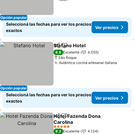
Opción popular
Seleccioná las fechas para ver los precios
Ver precios
exactos
Stefano Hotel
Compartir
Añadir a favoritos
Ver precios
8,6
Excelente
4.055
São Roque
Auténtica cocina artesanal italiana
Ver pre
Opción popular
Seleccioná las fechas para ver los precios
Ver precios
exactos
Hotel Fazenda Dona
Compartir
Añadir a favoritos
Carolina
Ver precios
5 Estrellas
9,2
Excelente
4.134