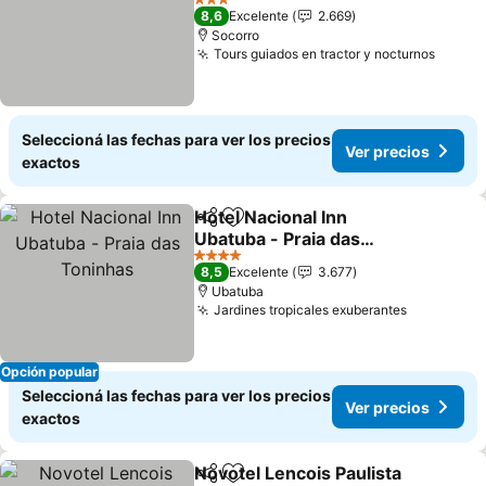
Ver precios
3 Estrellas
8,6
Excelente
2.669
Socorro
Tours guiados en tractor y nocturnos
Ver pr
Seleccioná las fechas para ver los precios
Ver precios
exactos
Hotel Nacional Inn
Compartir
Añadir a favoritos
Ubatuba - Praia das
Toninhas
Ver precios
4 Estrellas
8,5
Excelente
3.677
Ubatuba
Jardines tropicales exuberantes
Ver preci
Opción popular
Seleccioná las fechas para ver los precios
Ver precios
exactos
Novotel Lencois Paulista
Compartir
Añadir a favoritos
V