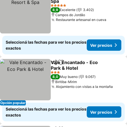
Spa
Ver precios
5 Estrellas
8,9
Excelente
3.402
Campos do Jordão
Restaurante artesanal en cueva
Ver preci
Seleccioná las fechas para ver los precios
Ver precios
exactos
Vale Encantado - Eco
Compartir
Añadir a favoritos
Park & Hotel
Ver precios
3 Estrellas
8,0
Muy bueno
9.067
Biritiba-Mirim
Alojamiento con vistas a la montaña
Ver pr
Opción popular
Seleccioná las fechas para ver los precios
Ver precios
exactos