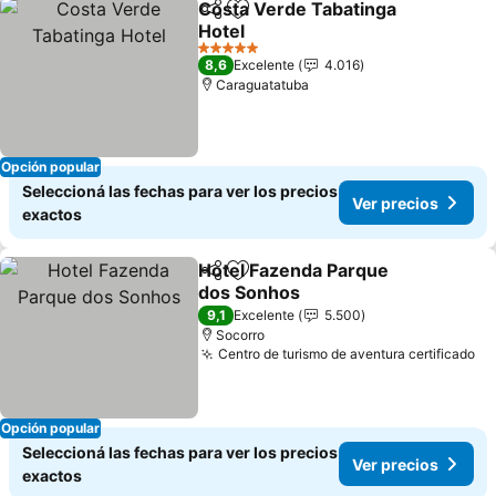
Costa Verde Tabatinga
Compartir
Añadir a favoritos
Hotel
Ver precios
5 Estrellas
8,6
Excelente
4.016
Caraguatatuba
Opción popular
Seleccioná las fechas para ver los precios
Ver precios
exactos
Hotel Fazenda Parque
Compartir
Añadir a favoritos
dos Sonhos
Ver precios
9,1
Excelente
5.500
Socorro
Centro de turismo de aventura certificado
Ve
Opción popular
Seleccioná las fechas para ver los precios
Ver precios
exactos