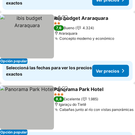
exactos
ibis budget Araraquara
Compartir
Añadir a favoritos
Ver
2 Estrellas
7,6
Bueno
4.324
Araraquara
Concepto moderno y económico
Ver prec
Opción popular
Seleccioná las fechas para ver los precios
Ver precios
exactos
Panorama Park Hotel
Compartir
Añadir a favoritos
Ver p
3 Estrellas
8,8
Excelente
1.985
Igaraçu do Tietê
Cabañas junto al río con vistas panorámicas
Opción popular