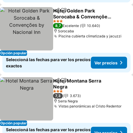
Hotel Golden Park
Compartir
Añadir a favoritos
Sorocaba & Convenções
by Nacional Inn
Ver precios
3 Estrellas
8,7
Excelente
10.640
Sorocaba
Piscina cubierta climatizada y jacuzzi
Ver p
Opción popular
Seleccioná las fechas para ver los precios
Ver precios
exactos
Hotel Montana Serra
Compartir
Añadir a favoritos
Negra
Ver precios
3 Estrellas
7,3
3.673
Serra Negra
Vistas panorámicas al Cristo Redentor
Ver p
Opción popular
Seleccioná las fechas para ver los precios
Ver precios