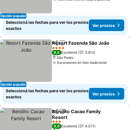
Ver prec
Opción popular
Seleccioná las fechas para ver los precios
Ver precios
exactos
Resort Fazenda São João
Compartir
Añadir a favoritos
4 Estrellas
9,2
Excelente
3.612
São Pedro
Excursiones en tren tradicional
Ver precio
Opción popular
Seleccioná las fechas para ver los precios
Ver precios
exactos
Bendito Cacao Family
Compartir
Añadir a favoritos
Resort
Ver precios
3 Estrellas
9,0
Excelente
4.071