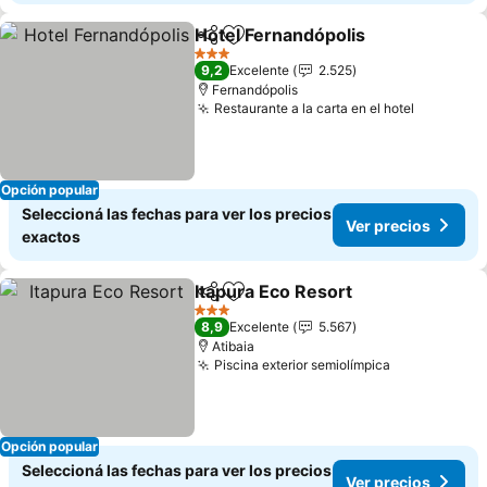
Hotel Fernandópolis
Compartir
Añadir a favoritos
Ver pr
3 Estrellas
9,2
Excelente
2.525
Fernandópolis
Restaurante a la carta en el hotel
Ver prec
Opción popular
Seleccioná las fechas para ver los precios
Ver precios
exactos
Itapura Eco Resort
Compartir
Añadir a favoritos
Ver pre
3 Estrellas
8,9
Excelente
5.567
Atibaia
Piscina exterior semiolímpica
Ver precios
Opción popular
Seleccioná las fechas para ver los precios
Ver precios