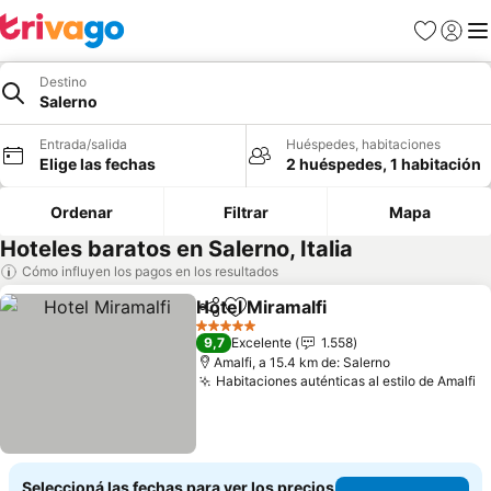
Favoritos
Iniciar 
Me
Destino
Salerno
Entrada/salida
Huéspedes, habitaciones
Elige las fechas
2 huéspedes, 1 habitación
Ordenar
Filtrar
Mapa
Hoteles baratos en Salerno, Italia
Cómo influyen los pagos en los resultados
Hotel Miramalfi
Compartir
Añadir a favoritos
5 Estrellas
9,7
Excelente
1.558
Amalfi, a 15.4 km de: Salerno
Habitaciones auténticas al estilo de Amalfi
Seleccioná las fechas para ver los precios