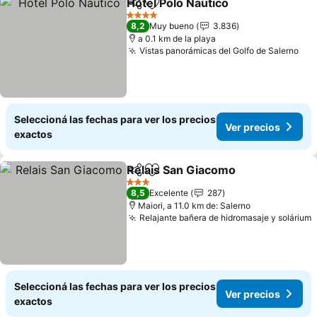
Hotel Polo Nautico
Compartir
Añadir a favoritos
4 Estrellas
8,2
Muy bueno
3.836
a 0.1 km de la playa
Vistas panorámicas del Golfo de Salerno
Seleccioná las fechas para ver los precios
Ver precios
exactos
Relais San Giacomo
Compartir
Añadir a favoritos
3 Estrellas
8,5
Excelente
287
Maiori, a 11.0 km de: Salerno
Relajante bañera de hidromasaje y solárium
Seleccioná las fechas para ver los precios
Ver precios
exactos