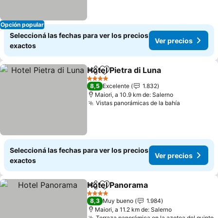
Opción popular
Seleccioná las fechas para ver los precios
Ver precios
exactos
Hotel Pietra di Luna
Compartir
Añadir a favoritos
4 Estrellas
8,5
Excelente
1.832
Maiori, a 10.9 km de: Salerno
Vistas panorámicas de la bahía
Seleccioná las fechas para ver los precios
Ver precios
exactos
Hotel Panorama
Compartir
Añadir a favoritos
4 Estrellas
8,3
Muy bueno
1.984
Maiori, a 11.2 km de: Salerno
Terraza panorámica en la azotea del quinto