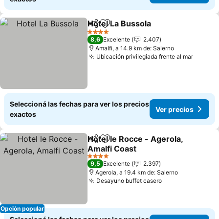
Hotel La Bussola
Compartir
Añadir a favoritos
4 Estrellas
8,6
Excelente
2.407
Amalfi, a 14.9 km de: Salerno
Ubicación privilegiada frente al mar
Seleccioná las fechas para ver los precios
Ver precios
exactos
Hotel le Rocce - Agerola,
Compartir
Añadir a favoritos
Amalfi Coast
4 Estrellas
9,5
Excelente
2.397
Agerola, a 19.4 km de: Salerno
Desayuno buffet casero
Opción popular