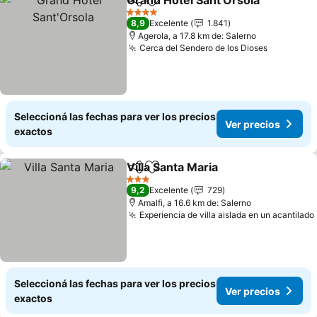
Grand Hotel Sant'Orsola
Compartir
Añadir a favoritos
4 Estrellas
8,9
Excelente
1.841
Agerola, a 17.8 km de: Salerno
Cerca del Sendero de los Dioses
Seleccioná las fechas para ver los precios
Ver precios
exactos
Villa Santa Maria
Compartir
Añadir a favoritos
3 Estrellas
9,2
Excelente
729
Amalfi, a 16.6 km de: Salerno
Experiencia de villa aislada en un acantilado
Seleccioná las fechas para ver los precios
Ver precios
exactos