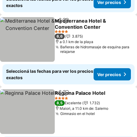
Ver precios
exactos
Mediterranea Hotel &
Compartir
Añadir a favoritos
Convention Center
4 Estrellas
6,6
3.875
a 0.1 km de la playa
Bañeras de hidromasaje de esquina para
relajarse
Seleccioná las fechas para ver los precios
Ver precios
exactos
Reginna Palace Hotel
Compartir
Añadir a favoritos
4 Estrellas
8,5
Excelente
1.732
Maiori, a 11.0 km de: Salerno
Gimnasio en el hotel