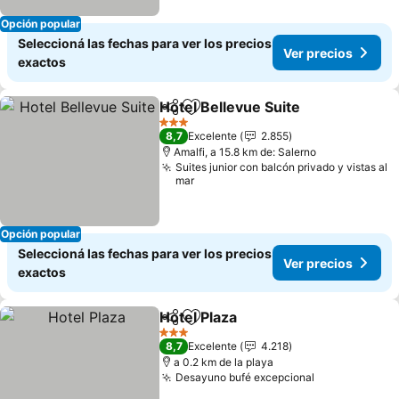
Opción popular
Seleccioná las fechas para ver los precios
Ver precios
exactos
Hotel Bellevue Suite
Compartir
Añadir a favoritos
3 Estrellas
8,7
Excelente
2.855
Amalfi, a 15.8 km de: Salerno
Suites junior con balcón privado y vistas al
mar
Opción popular
Seleccioná las fechas para ver los precios
Ver precios
exactos
Hotel Plaza
Compartir
Añadir a favoritos
3 Estrellas
8,7
Excelente
4.218
a 0.2 km de la playa
Desayuno bufé excepcional