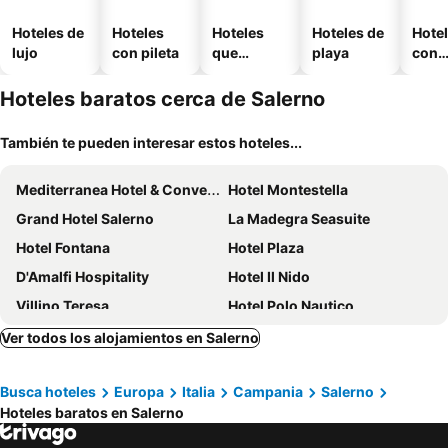
Hoteles de
Hoteles
Hoteles
Hoteles de
Hote
lujo
con pileta
que
playa
con
aceptan
esta
mascotas
mien
Hoteles baratos cerca de Salerno
También te pueden interesar estos hoteles...
Mediterranea Hotel & Convention Center
Hotel Montestella
Grand Hotel Salerno
La Madegra Seasuite
Hotel Fontana
Hotel Plaza
D'Amalfi Hospitality
Hotel Il Nido
Villino Teresa
Hotel Polo Nautico
Saint Joseph Resort
Residenza Eleonora
Ver todos los alojamientos en Salerno
Ad Maiora
Hotel Bruman Salerno
Busca hoteles
Europa
Italia
Campania
Salerno
Kriò Suite
Palazzo Dogana Room&suite
Hoteles baratos en Salerno
Marchesa Lulu
Hotel Sole Splendid