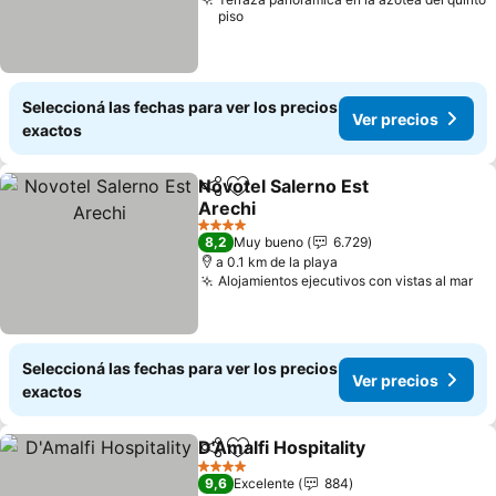
piso
Seleccioná las fechas para ver los precios
Ver precios
exactos
Novotel Salerno Est
Compartir
Añadir a favoritos
Arechi
4 Estrellas
8,2
Muy bueno
6.729
a 0.1 km de la playa
Alojamientos ejecutivos con vistas al mar
Seleccioná las fechas para ver los precios
Ver precios
exactos
D'Amalfi Hospitality
Compartir
Añadir a favoritos
4 Estrellas
9,6
Excelente
884