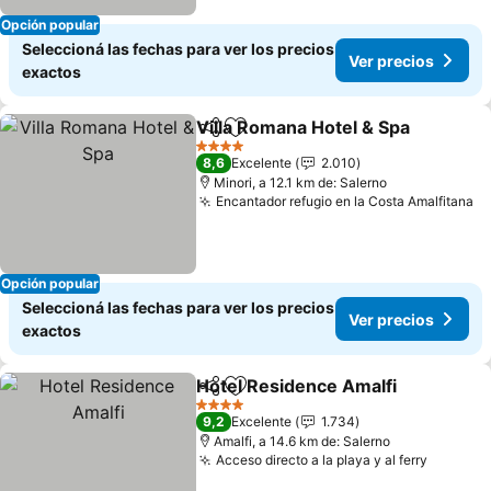
Opción popular
Seleccioná las fechas para ver los precios
Ver precios
exactos
Villa Romana Hotel & Spa
Compartir
Añadir a favoritos
4 Estrellas
8,6
Excelente
2.010
Minori, a 12.1 km de: Salerno
Encantador refugio en la Costa Amalfitana
Opción popular
Seleccioná las fechas para ver los precios
Ver precios
exactos
Hotel Residence Amalfi
Compartir
Añadir a favoritos
4 Estrellas
9,2
Excelente
1.734
Amalfi, a 14.6 km de: Salerno
Acceso directo a la playa y al ferry