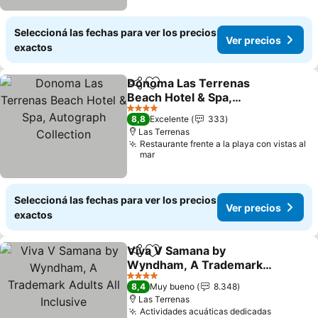
Seleccioná las fechas para ver los precios
Ver precios
exactos
Donoma Las Terrenas
Compartir
Añadir a favoritos
Beach Hotel & Spa,
Autograph Collection
4 Estrellas
8,8
Excelente
333
Las Terrenas
Restaurante frente a la playa con vistas al
mar
Seleccioná las fechas para ver los precios
Ver precios
exactos
Viva V Samana by
Compartir
Añadir a favoritos
Wyndham, A Trademark
Adults All Inclusive
4 Estrellas
8,4
Muy bueno
8.348
Las Terrenas
Actividades acuáticas dedicadas