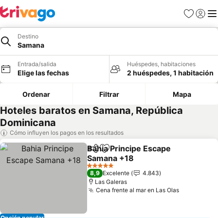
Favoritos
Iniciar 
Me
Destino
Samana
Entrada/salida
Huéspedes, habitaciones
Elige las fechas
2 huéspedes, 1 habitación
Ordenar
Filtrar
Mapa
Hoteles baratos en Samana, República
Dominicana
Cómo influyen los pagos en los resultados
Bahia Principe Escape
Compartir
Añadir a favoritos
Samana +18
5 Estrellas
8,9
Excelente
4.843
Las Galeras
Cena frente al mar en Las Olas
Opción popular