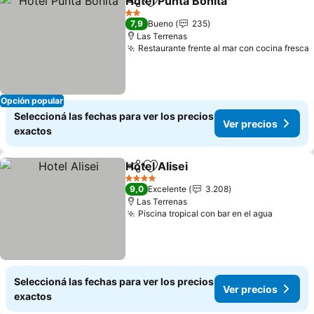
Hotel Punta Bonita
Compartir
Añadir a favoritos
2 Estrellas
7,9
Bueno
235
Las Terrenas
Restaurante frente al mar con cocina fresca
Opción popular
Seleccioná las fechas para ver los precios
Ver precios
exactos
Hotel Alisei
Compartir
Añadir a favoritos
4 Estrellas
9,0
Excelente
3.208
Las Terrenas
Piscina tropical con bar en el agua
Seleccioná las fechas para ver los precios
Ver precios
exactos