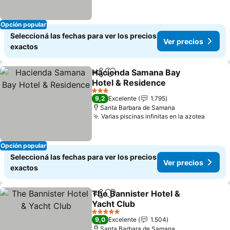
Opción popular
Seleccioná las fechas para ver los precios
Ver precios
exactos
Hacienda Samana Bay
Compartir
Añadir a favoritos
Hotel & Residence
3 Estrellas
9,2
Excelente
1.795
Santa Barbara de Samana
Varias piscinas infinitas en la azotea
Opción popular
Seleccioná las fechas para ver los precios
Ver precios
exactos
The Bannister Hotel &
Compartir
Añadir a favoritos
Yacht Club
5 Estrellas
9,0
Excelente
1.504
Santa Barbara de Samana