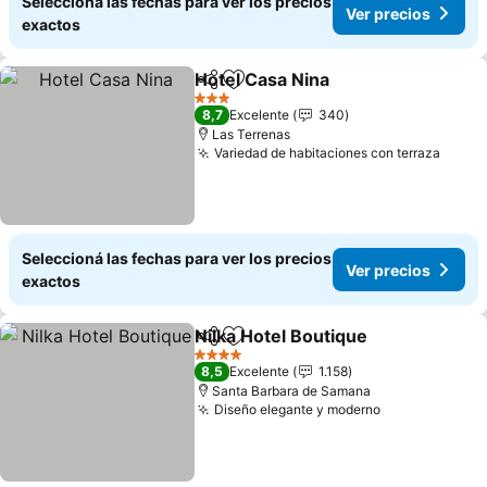
Seleccioná las fechas para ver los precios
Ver precios
exactos
Hotel Casa Nina
Compartir
Añadir a favoritos
3 Estrellas
8,7
Excelente
340
Las Terrenas
Variedad de habitaciones con terraza
Seleccioná las fechas para ver los precios
Ver precios
exactos
Nilka Hotel Boutique
Compartir
Añadir a favoritos
4 Estrellas
8,5
Excelente
1.158
Santa Barbara de Samana
Diseño elegante y moderno