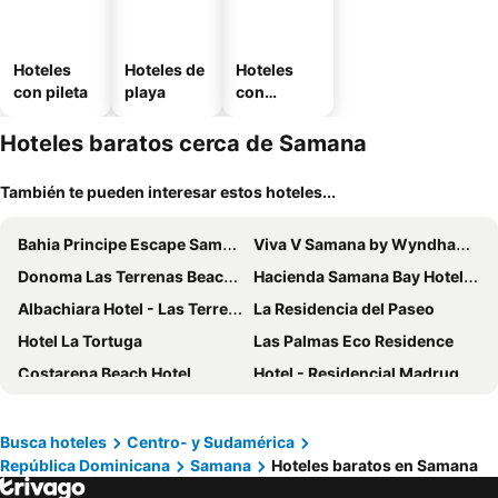
Hoteles
Hoteles de
Hoteles
con pileta
playa
con
estaciona
miento
Hoteles baratos cerca de Samana
También te pueden interesar estos hoteles...
Bahia Principe Escape Samana +18
Viva V Samana by Wyndham, A Trademark Adults All Inclusive
Donoma Las Terrenas Beach Hotel & Spa, Autograph Collection
Hacienda Samana Bay Hotel & Residence
Albachiara Hotel - Las Terrenas
La Residencia del Paseo
Hotel La Tortuga
Las Palmas Eco Residence
Costarena Beach Hotel
Hotel - Residencial Madrugada
Hotel Casa Pierretta
Casa Grande Hotel Restaurant
La Pala Suites
Busca hoteles
Centro- y Sudamérica
República Dominicana
Samana
Hoteles baratos en Samana