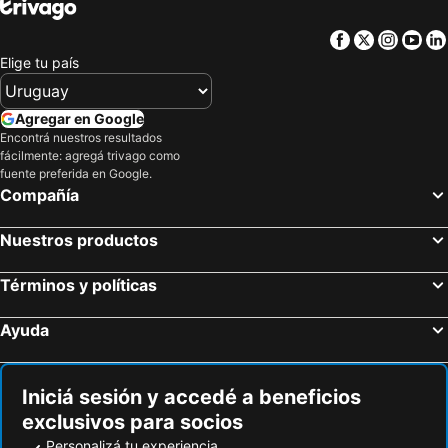
Facebook
Twitter
Insta
Yo
Elige tu país
Agregar en Google
Encontrá nuestros resultados
fácilmente: agregá trivago como
fuente preferida en Google.
Compañía
Nuestros productos
Términos y políticas
Ayuda
Iniciá sesión y accedé a beneficios
exclusivos para socios
Personalizá tu experiencia