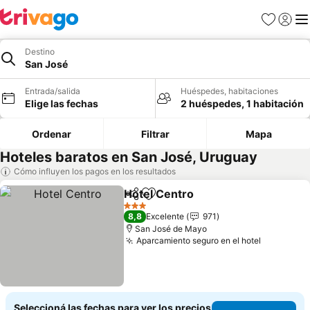
Favoritos
Iniciar 
Me
Destino
San José
Entrada/salida
Huéspedes, habitaciones
Elige las fechas
2 huéspedes, 1 habitación
Ordenar
Filtrar
Mapa
Hoteles baratos en San José, Uruguay
Cómo influyen los pagos en los resultados
Hotel Centro
Compartir
Añadir a favoritos
3 Estrellas
8,8
Excelente
971
San José de Mayo
Aparcamiento seguro en el hotel
Seleccioná las fechas para ver los precios