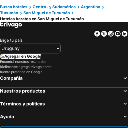
Busca hoteles
Centro- y Sudamérica
Argentina
Tucumán
San Miguel de Tucumán
Hoteles baratos en San Miguel de Tucumán
Facebook
Twitter
Insta
Yo
Elige tu país
Agregar en Google
Encontrá nuestros resultados
fácilmente: agregá trivago como
fuente preferida en Google.
Compañía
Nuestros productos
Términos y políticas
Ayuda