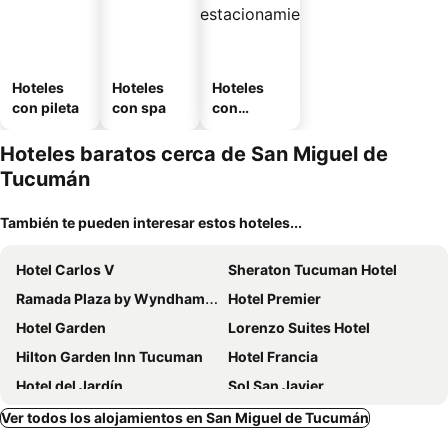
Hoteles
Hoteles
Hoteles
con pileta
con spa
con
estaciona
miento
Hoteles baratos cerca de San Miguel de
Tucumán
También te pueden interesar estos hoteles...
Hotel Carlos V
Sheraton Tucuman Hotel
Ramada Plaza by Wyndham Tucuman
Hotel Premier
Hotel Garden
Lorenzo Suites Hotel
Hilton Garden Inn Tucuman
Hotel Francia
Hotel del Jardín
Sol San Javier
Hotel Catalinas Tucuman
Hotel Metropol
Ver todos los alojamientos en San Miguel de Tucumán
LG Golden Suites
Howard Johnson by Wyndham Yerba Buena