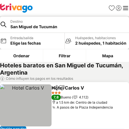
Favoritos
Iniciar 
Me
Destino
San Miguel de Tucumán
Entrada/salida
Huéspedes, habitaciones
Elige las fechas
2 huéspedes, 1 habitación
Ordenar
Filtrar
Mapa
Hoteles baratos en San Miguel de Tucumán,
Argentina
Cómo influyen los pagos en los resultados
Hotel Carlos V
Compartir
Añadir a favoritos
3 Estrellas
7,8
Bueno
4.112
a 1.5 km de: Centro de la ciudad
A pasos de la Plaza Independencia
Opción popular