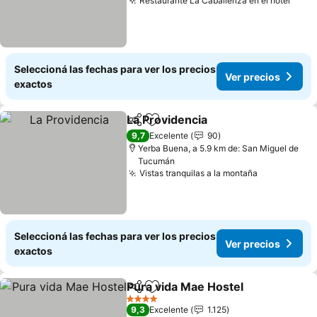
Restaurante La Caballeriza en el hotel
Seleccioná las fechas para ver los precios
Ver precios
exactos
La Providencia
Compartir
Añadir a favoritos
9,7
Excelente
90
Yerba Buena, a 5.9 km de: San Miguel de
Tucumán
Vistas tranquilas a la montaña
Seleccioná las fechas para ver los precios
Ver precios
exactos
Pura vida Mae Hostel
Compartir
Añadir a favoritos
4 Estrellas
9,3
Excelente
1.125