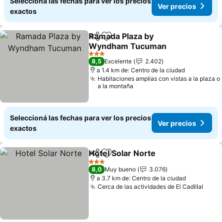
Seleccioná las fechas para ver los precios
Ver precios
exactos
Ramada Plaza by
Compartir
Añadir a favoritos
Wyndham Tucuman
3 Estrellas
8,5
Excelente
2.402
a 1.4 km de: Centro de la ciudad
Habitaciones amplias con vistas a la plaza o
a la montaña
Seleccioná las fechas para ver los precios
Ver precios
exactos
Hotel Solar Norte
Compartir
Añadir a favoritos
3 Estrellas
8,0
Muy bueno
3.076
a 3.7 km de: Centro de la ciudad
Cerca de las actividades de El Cadillal