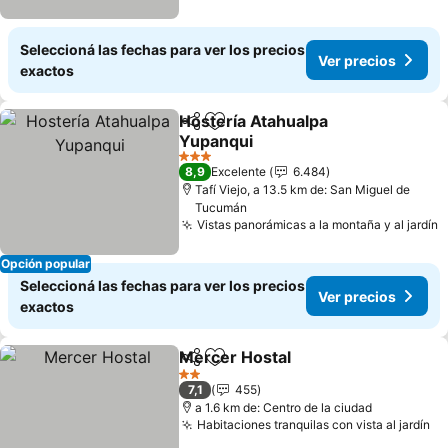
Seleccioná las fechas para ver los precios
Ver precios
exactos
Hostería Atahualpa
Compartir
Añadir a favoritos
Yupanqui
3 Estrellas
8,9
Excelente
6.484
Tafí Viejo, a 13.5 km de: San Miguel de
Tucumán
Vistas panorámicas a la montaña y al jardín
Opción popular
Seleccioná las fechas para ver los precios
Ver precios
exactos
Mercer Hostal
Compartir
Añadir a favoritos
2 Estrellas
7,1
455
a 1.6 km de: Centro de la ciudad
Habitaciones tranquilas con vista al jardín