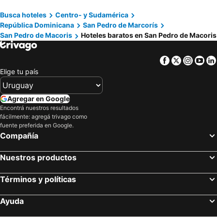
Busca hoteles
Centro- y Sudamérica
República Dominicana
San Pedro de Marcorís
San Pedro de Macoris
Hoteles baratos en San Pedro de Macoris
Facebook
Twitter
Insta
Yo
Elige tu país
Agregar en Google
Encontrá nuestros resultados
fácilmente: agregá trivago como
fuente preferida en Google.
Compañía
Nuestros productos
Términos y políticas
Ayuda