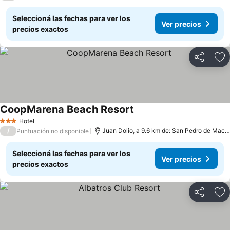
Seleccioná las fechas para ver los
Ver precios
precios exactos
Compartir
Añ
CoopMarena Beach Resort
Hotel
3 Estrellas
/
Juan Dolio, a 9.6 km de: San Pedro de Macoris
Puntuación no disponible
Seleccioná las fechas para ver los
Ver precios
precios exactos
Compartir
Añ