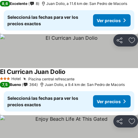
8,6
Excelente
8
Juan Dolio, a 11.6 km de: San Pedro de Macoris
Seleccioná las fechas para ver los
Ver precios
precios exactos
Compartir
Añ
El Currican Juan Dolio
Hotel
Piscina central refrescante
3 Estrellas
7,5
Bueno
364
Juan Dolio, a 9.4 km de: San Pedro de Macoris
Seleccioná las fechas para ver los
Ver precios
precios exactos
Compartir
Añ