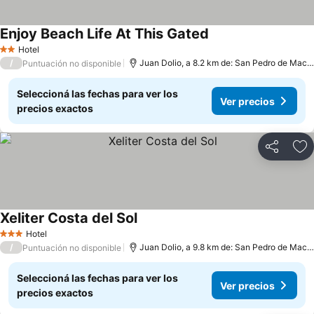
Enjoy Beach Life At This Gated
Hotel
2 Estrellas
/
Juan Dolio, a 8.2 km de: San Pedro de Macoris
Puntuación no disponible
Seleccioná las fechas para ver los
Ver precios
precios exactos
Compartir
Añ
Xeliter Costa del Sol
Hotel
3 Estrellas
/
Juan Dolio, a 9.8 km de: San Pedro de Macoris
Puntuación no disponible
Seleccioná las fechas para ver los
Ver precios
precios exactos