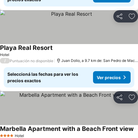
Compartir
Añ
Playa Real Resort
Hotel
/
Juan Dolio, a 9.7 km de: San Pedro de Macoris
Puntuación no disponible
Seleccioná las fechas para ver los
Ver precios
precios exactos
Compartir
Añ
Marbella Apartment with a Beach Front view
Hotel
4 Estrellas