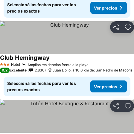
Seleccioná las fechas para ver los
Ver precios
precios exactos
Compartir
Añ
Club Hemingway
Hotel
Amplias residencias frente a la playa
3 Estrellas
9,2
Excelente
2.830
Juan Dolio, a 10.0 km de: San Pedro de Macoris
Seleccioná las fechas para ver los
Ver precios
precios exactos
Compartir
Añ