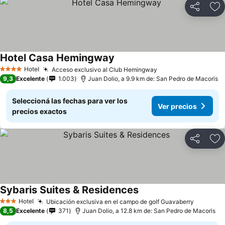
Compartir
Añ
Hotel Casa Hemingway
Hotel
Acceso exclusivo al Club Hemingway
4 Estrellas
9,3
Excelente
1.003
Juan Dolio, a 9.9 km de: San Pedro de Macoris
Seleccioná las fechas para ver los
Ver precios
precios exactos
Compartir
Añ
Sybaris Suites & Residences
Hotel
Ubicación exclusiva en el campo de golf Guavaberry
3 Estrellas
8,5
Excelente
371
Juan Dolio, a 12.8 km de: San Pedro de Macoris