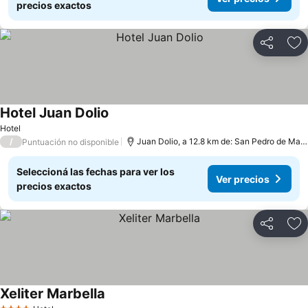
precios exactos
Compartir
Añ
Hotel Juan Dolio
Hotel
/
Juan Dolio, a 12.8 km de: San Pedro de Macoris
Puntuación no disponible
Seleccioná las fechas para ver los
Ver precios
precios exactos
Compartir
Añ
Xeliter Marbella