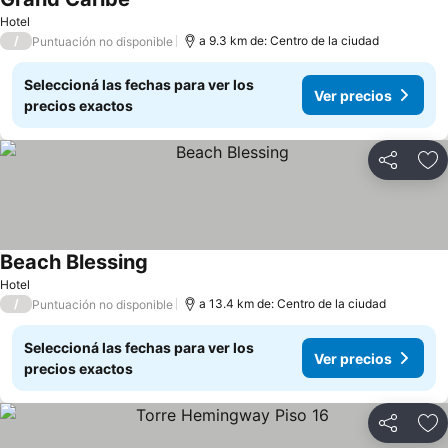
Hotel
/
a 9.3 km de: Centro de la ciudad
Puntuación no disponible
Seleccioná las fechas para ver los
Ver precios
precios exactos
Compartir
Añ
Beach Blessing
Hotel
/
a 13.4 km de: Centro de la ciudad
Puntuación no disponible
Seleccioná las fechas para ver los
Ver precios
precios exactos
Compartir
Añ