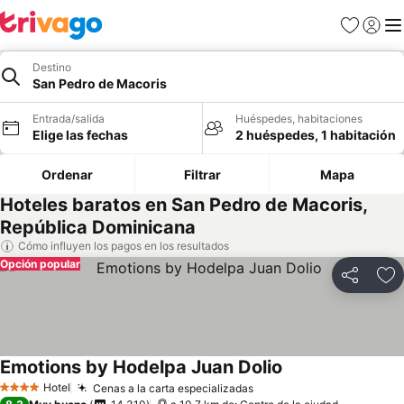
Favoritos
Iniciar 
Me
Destino
San Pedro de Macoris
Entrada/salida
Huéspedes, habitaciones
Elige las fechas
2 huéspedes, 1 habitación
Ordenar
Filtrar
Mapa
Hoteles baratos en San Pedro de Macoris,
República Dominicana
Cómo influyen los pagos en los resultados
Opción popular
Compartir
Añ
Emotions by Hodelpa Juan Dolio
Hotel
Cenas a la carta especializadas
4 Estrellas