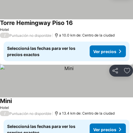
Torre Hemingway Piso 16
Hotel
/
a 10.0 km de: Centro de la ciudad
Puntuación no disponible
Seleccioná las fechas para ver los
Ver precios
precios exactos
Compartir
Añ
Mini
Hotel
/
a 13.4 km de: Centro de la ciudad
Puntuación no disponible
Seleccioná las fechas para ver los
Ver precios
precios exactos