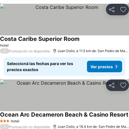
Compartir
Añ
Costa Caribe Superior Room
Hotel
/
Juan Dolio, a 11.5 km de: San Pedro de Macoris
Puntuación no disponible
Seleccioná las fechas para ver los
Ver precios
precios exactos
Compartir
Añ
Ocean Arc Decameron Beach & Casino Resort
Hotel
3 Estrellas
/
Juan Dolio, a 18.4 km de: San Pedro de Macoris
Puntuación no disponible