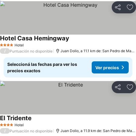
Compartir
Añ
Hotel Casa Hemingway
Hotel
4 Estrellas
/
Juan Dolio, a 11.1 km de: San Pedro de Macoris
Puntuación no disponible
Seleccioná las fechas para ver los
Ver precios
precios exactos
Compartir
Añ
El Tridente
Hotel
4 Estrellas
/
Juan Dolio, a 11.9 km de: San Pedro de Macoris
Puntuación no disponible