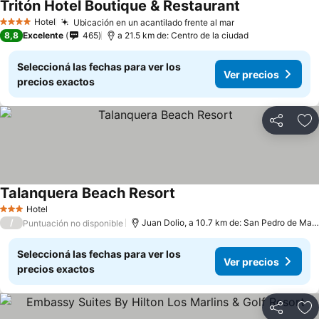
Tritón Hotel Boutique & Restaurant
Hotel
Ubicación en un acantilado frente al mar
4 Estrellas
8,8
Excelente
465
a 21.5 km de: Centro de la ciudad
Seleccioná las fechas para ver los
Ver precios
precios exactos
Compartir
Añ
Talanquera Beach Resort
Hotel
3 Estrellas
/
Juan Dolio, a 10.7 km de: San Pedro de Macoris
Puntuación no disponible
Seleccioná las fechas para ver los
Ver precios
precios exactos
Compartir
Añ