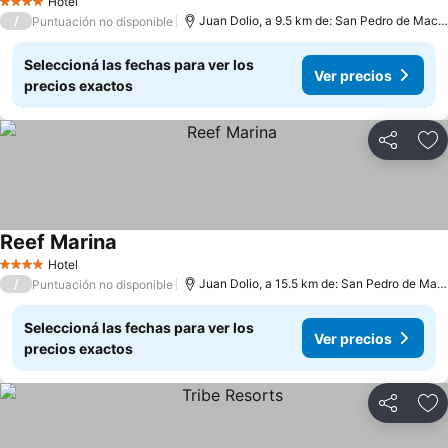
Hotel
4 Estrellas
/
Juan Dolio, a 9.5 km de: San Pedro de Macoris
Puntuación no disponible
Seleccioná las fechas para ver los
Ver precios
precios exactos
Compartir
Añ
Reef Marina
Hotel
4 Estrellas
/
Juan Dolio, a 15.5 km de: San Pedro de Macoris
Puntuación no disponible
Seleccioná las fechas para ver los
Ver precios
precios exactos
Compartir
Añ