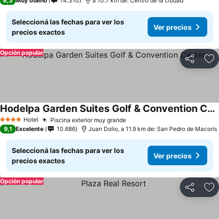
8,3
Muy bueno
14.310
a 10.7 km de: Centro de la ciudad
Seleccioná las fechas para ver los
Ver precios
precios exactos
Opción popular
Compartir
Añ
Hodelpa Garden Suites Golf & Convention Center
Hotel
Piscina exterior muy grande
4 Estrellas
9,1
Excelente
10.686
Juan Dolio, a 11.9 km de: San Pedro de Macoris
Seleccioná las fechas para ver los
Ver precios
precios exactos
Opción popular
Compartir
Añ