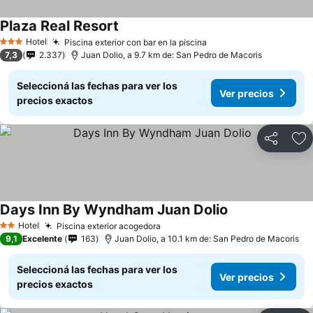
Plaza Real Resort
Hotel
Piscina exterior con bar en la piscina
3 Estrellas
7,3
2.337
Juan Dolio, a 9.7 km de: San Pedro de Macoris
Seleccioná las fechas para ver los
Ver precios
precios exactos
Compartir
Añ
Days Inn By Wyndham Juan Dolio
Hotel
Piscina exterior acogedora
2 Estrellas
9,1
Excelente
163
Juan Dolio, a 10.1 km de: San Pedro de Macoris
Seleccioná las fechas para ver los
Ver precios
precios exactos