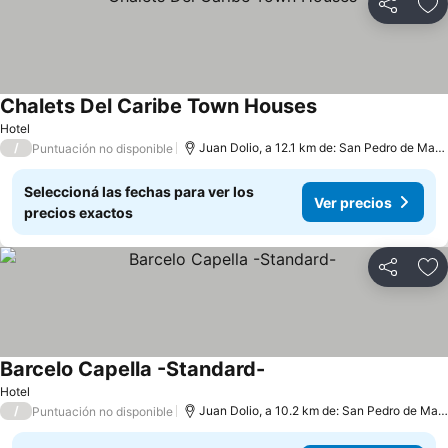
Compartir
Añ
Chalets Del Caribe Town Houses
Hotel
/
Juan Dolio, a 12.1 km de: San Pedro de Macoris
Puntuación no disponible
Seleccioná las fechas para ver los
Ver precios
precios exactos
Compartir
Añ
Barcelo Capella -Standard-
Hotel
/
Juan Dolio, a 10.2 km de: San Pedro de Macoris
Puntuación no disponible