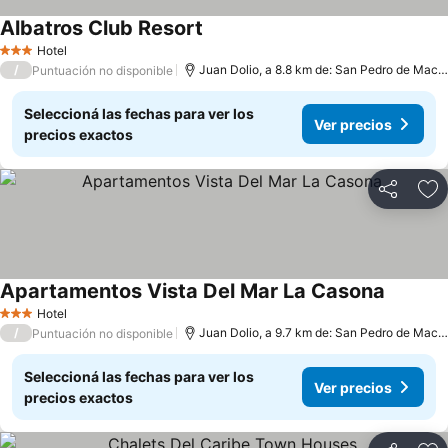
Albatros Club Resort
Hotel
3 Estrellas
/
Juan Dolio, a 8.8 km de: San Pedro de Macoris
Puntuación no disponible
Seleccioná las fechas para ver los
Ver precios
precios exactos
Compartir
Añ
Apartamentos Vista Del Mar La Casona
Hotel
3 Estrellas
/
Juan Dolio, a 9.7 km de: San Pedro de Macoris
Puntuación no disponible
Seleccioná las fechas para ver los
Ver precios
precios exactos