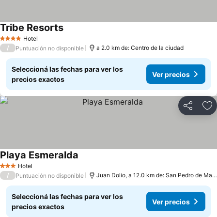
Tribe Resorts
Hotel
4 Estrellas
/
a 2.0 km de: Centro de la ciudad
Puntuación no disponible
Seleccioná las fechas para ver los
Ver precios
precios exactos
Compartir
Añ
Playa Esmeralda
Hotel
3 Estrellas
/
Juan Dolio, a 12.0 km de: San Pedro de Macoris
Puntuación no disponible
Seleccioná las fechas para ver los
Ver precios
precios exactos