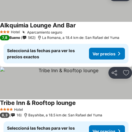
Alkquimia Lounge And Bar
Hotel
Aparcamiento seguro
3 Estrellas
7,8
Bueno
562
La Romana, a 18.4 km de: San Rafael del Yuma
Seleccioná las fechas para ver los
Ver precios
precios exactos
Compartir
Añ
Tribe Inn & Rooftop lounge
Hotel
4 Estrellas
6,3
16
Bayahibe, a 18.5 km de: San Rafael del Yuma
Seleccioná las fechas para ver los
Ver precios