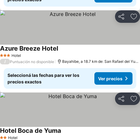
Compartir
Añ
Azure Breeze Hotel
Hotel
3 Estrellas
/
Bayahibe, a 18.7 km de: San Rafael del Yuma
Puntuación no disponible
Seleccioná las fechas para ver los
Ver precios
precios exactos
Compartir
Añ
Hotel Boca de Yuma
Hotel
2 Estrellas