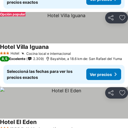
precios exactos
Opción popular
Compartir
Añ
Hotel Villa Iguana
Hotel
Cocina local e internacional
3 Estrellas
8,5
Excelente
2.309
Bayahibe, a 18.6 km de: San Rafael del Yuma
Seleccioná las fechas para ver los
Ver precios
precios exactos
Compartir
Añ
Hotel El Eden