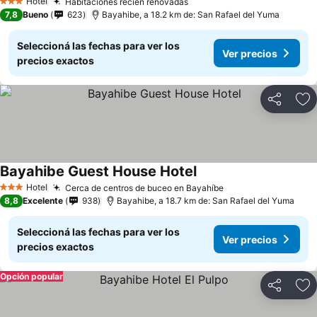
Hotel
Habitaciones recién renovadas
3 Estrellas
7,8
Bueno
623
Bayahibe, a 18.2 km de: San Rafael del Yuma
Seleccioná las fechas para ver los
Ver precios
precios exactos
Compartir
Añ
Bayahibe Guest House Hotel
Hotel
Cerca de centros de buceo en Bayahíbe
3 Estrellas
8,8
Excelente
938
Bayahibe, a 18.7 km de: San Rafael del Yuma
Seleccioná las fechas para ver los
Ver precios
precios exactos
Opción popular
Compartir
Añ