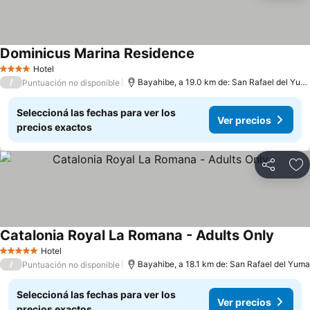
Dominicus Marina Residence
Hotel
4 Estrellas
/
Bayahibe, a 19.0 km de: San Rafael del Yuma
Puntuación no disponible
Seleccioná las fechas para ver los
Ver precios
precios exactos
Compartir
Añ
Catalonia Royal La Romana - Adults Only
Hotel
5 Estrellas
/
Bayahibe, a 18.1 km de: San Rafael del Yuma
Puntuación no disponible
Seleccioná las fechas para ver los
Ver precios
precios exactos