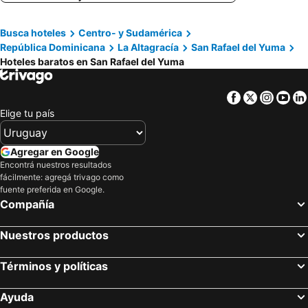
Vanilla House
Dreams La Romana All Inclusive Resort & Spa
Busca hoteles
Centro- y Sudamérica
República Dominicana
La Altagracía
San Rafael del Yuma
Hoteles baratos en San Rafael del Yuma
Facebook
Twitter
Insta
Yo
Elige tu país
Agregar en Google
Encontrá nuestros resultados
fácilmente: agregá trivago como
fuente preferida en Google.
Compañía
Nuestros productos
Términos y políticas
Ayuda