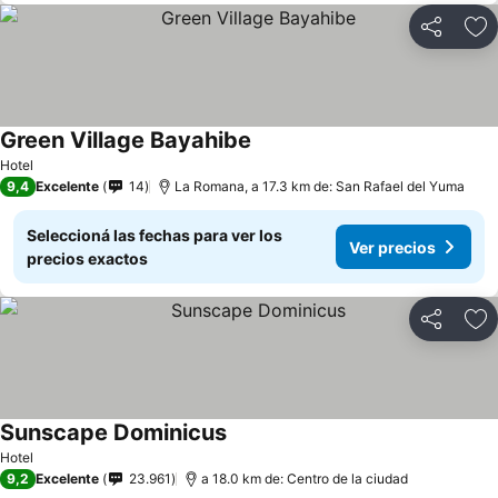
Compartir
Añ
Green Village Bayahibe
Hotel
9,4
Excelente
14
La Romana, a 17.3 km de: San Rafael del Yuma
Seleccioná las fechas para ver los
Ver precios
precios exactos
Compartir
Añ
Sunscape Dominicus
Hotel
9,2
Excelente
23.961
a 18.0 km de: Centro de la ciudad