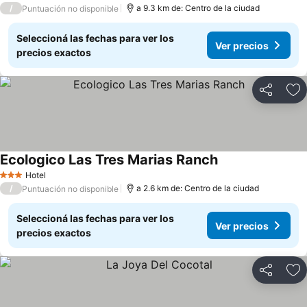
/
a 9.3 km de: Centro de la ciudad
Puntuación no disponible
Seleccioná las fechas para ver los
Ver precios
precios exactos
Compartir
Añ
Ecologico Las Tres Marias Ranch
Hotel
3 Estrellas
/
a 2.6 km de: Centro de la ciudad
Puntuación no disponible
Seleccioná las fechas para ver los
Ver precios
precios exactos
Compartir
Añ