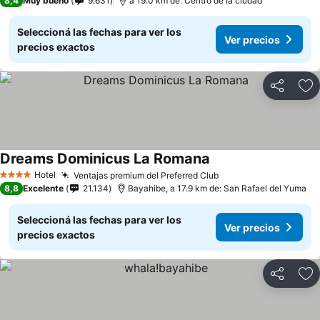
8,4
Muy bueno
9.631
a 19.0 km de: Centro de la ciudad
Seleccioná las fechas para ver los
Ver precios
precios exactos
Compartir
Añ
Dreams Dominicus La Romana
Hotel
Ventajas premium del Preferred Club
4 Estrellas
8,8
Excelente
21.134
Bayahibe, a 17.9 km de: San Rafael del Yuma
Seleccioná las fechas para ver los
Ver precios
precios exactos
Compartir
Añ