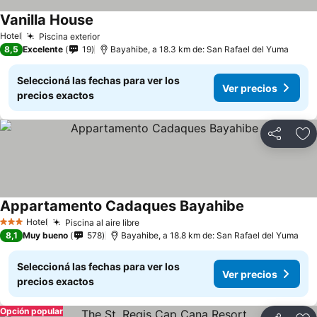
Vanilla House
Hotel
Piscina exterior
8,5
Excelente
19
Bayahibe, a 18.3 km de: San Rafael del Yuma
Seleccioná las fechas para ver los
Ver precios
precios exactos
Compartir
Añ
Appartamento Cadaques Bayahibe
Hotel
Piscina al aire libre
3 Estrellas
8,1
Muy bueno
578
Bayahibe, a 18.8 km de: San Rafael del Yuma
Seleccioná las fechas para ver los
Ver precios
precios exactos
Opción popular