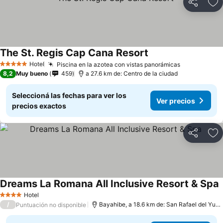
Compartir
Añ
The St. Regis Cap Cana Resort
Hotel
Piscina en la azotea con vistas panorámicas
5 Estrellas
8,2
Muy bueno
459
a 27.6 km de: Centro de la ciudad
Seleccioná las fechas para ver los
Ver precios
precios exactos
Compartir
Añ
Dreams La Romana All Inclusive Resort & Spa
Hotel
4 Estrellas
/
Bayahibe, a 18.6 km de: San Rafael del Yuma
Puntuación no disponible