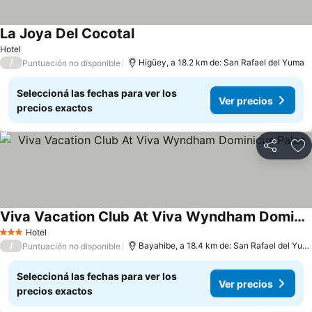
La Joya Del Cocotal
Hotel
/
Higüey, a 18.2 km de: San Rafael del Yuma
Puntuación no disponible
Seleccioná las fechas para ver los
Ver precios
precios exactos
Compartir
Añ
Viva Vacation Club At Viva Wyndham Dominicus Palac
Hotel
3 Estrellas
/
Bayahibe, a 18.4 km de: San Rafael del Yuma
Puntuación no disponible
Seleccioná las fechas para ver los
Ver precios
precios exactos