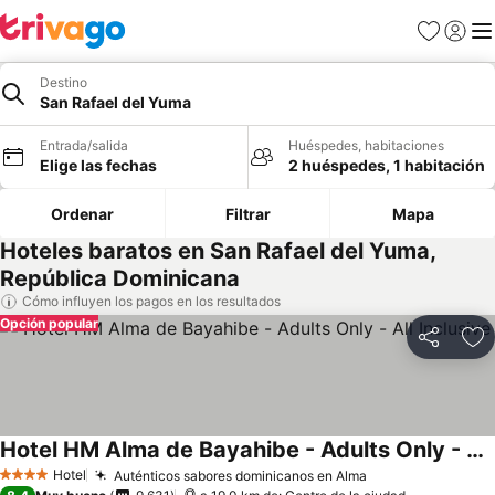
Favoritos
Iniciar 
Me
Destino
San Rafael del Yuma
Entrada/salida
Huéspedes, habitaciones
Elige las fechas
2 huéspedes, 1 habitación
Ordenar
Filtrar
Mapa
Hoteles baratos en San Rafael del Yuma,
República Dominicana
Cómo influyen los pagos en los resultados
Opción popular
Compartir
Añ
Hotel HM Alma de Bayahibe - Adults Only - All Inclusive
Hotel
Auténticos sabores dominicanos en Alma
4 Estrellas