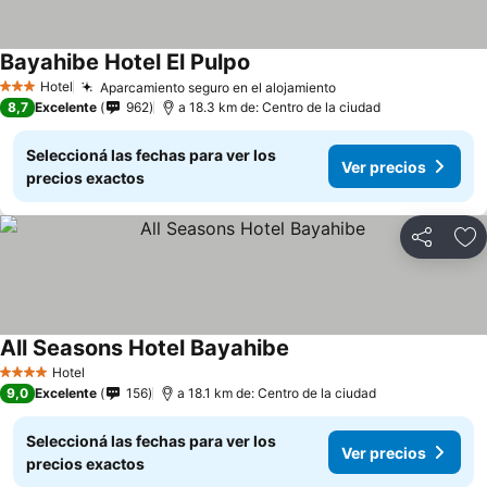
Bayahibe Hotel El Pulpo
Hotel
Aparcamiento seguro en el alojamiento
3 Estrellas
8,7
Excelente
962
a 18.3 km de: Centro de la ciudad
Seleccioná las fechas para ver los
Ver precios
precios exactos
Compartir
Añ
All Seasons Hotel Bayahibe
Hotel
4 Estrellas
9,0
Excelente
156
a 18.1 km de: Centro de la ciudad
Seleccioná las fechas para ver los
Ver precios
precios exactos