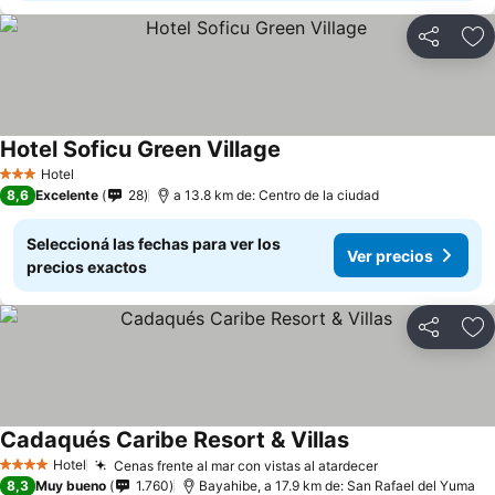
Compartir
Añ
Hotel Soficu Green Village
Hotel
3 Estrellas
8,6
Excelente
28
a 13.8 km de: Centro de la ciudad
Seleccioná las fechas para ver los
Ver precios
precios exactos
Compartir
Añ
Cadaqués Caribe Resort & Villas
Hotel
Cenas frente al mar con vistas al atardecer
4 Estrellas
8,3
Muy bueno
1.760
Bayahibe, a 17.9 km de: San Rafael del Yuma