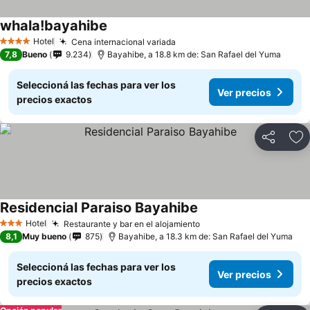
whala!bayahibe
Hotel
Cena internacional variada
4 Estrellas
7,8
Bueno
9.234
Bayahibe, a 18.8 km de: San Rafael del Yuma
Seleccioná las fechas para ver los
Ver precios
precios exactos
Compartir
Añ
Residencial Paraiso Bayahibe
Hotel
Restaurante y bar en el alojamiento
3 Estrellas
8,1
Muy bueno
875
Bayahibe, a 18.3 km de: San Rafael del Yuma
Seleccioná las fechas para ver los
Ver precios
precios exactos