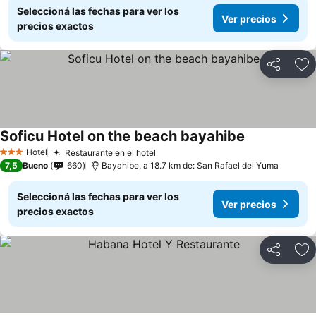
Seleccioná las fechas para ver los
Ver precios
precios exactos
Compartir
Añ
Soficu Hotel on the beach bayahibe
Hotel
Restaurante en el hotel
3 Estrellas
7,5
Bueno
660
Bayahibe, a 18.7 km de: San Rafael del Yuma
Seleccioná las fechas para ver los
Ver precios
precios exactos
Compartir
Añ