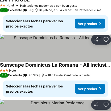
Hotel
Habitaciones modernas y con buen gusto
2 Estrellas
9,5
Excelente
99
Bayahibe, a 18.4 km de: San Rafael del Yuma
Seleccioná las fechas para ver los
Ver precios
precios exactos
Compartir
Añ
Sunscape Dominicus La Romana - All Inclusive
Hotel
3 Estrellas
8,8
Excelente
26.379
a 18.0 km de: Centro de la ciudad
Seleccioná las fechas para ver los
Ver precios
precios exactos
Compartir
Añ