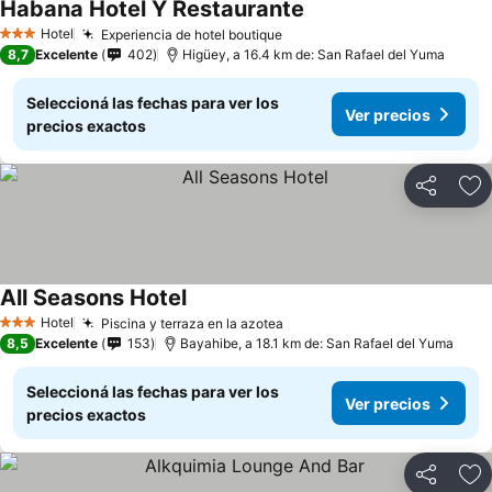
Habana Hotel Y Restaurante
Hotel
Experiencia de hotel boutique
3 Estrellas
8,7
Excelente
402
Higüey, a 16.4 km de: San Rafael del Yuma
Seleccioná las fechas para ver los
Ver precios
precios exactos
Compartir
Añ
All Seasons Hotel
Hotel
Piscina y terraza en la azotea
3 Estrellas
8,5
Excelente
153
Bayahibe, a 18.1 km de: San Rafael del Yuma
Seleccioná las fechas para ver los
Ver precios
precios exactos
Compartir
Añ