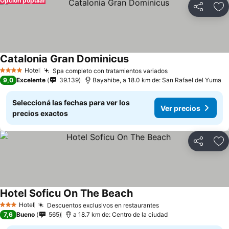
Opción popular
Compartir
Añ
Catalonia Gran Dominicus
Hotel
Spa completo con tratamientos variados
4 Estrellas
9,0
Excelente
39.139
Bayahibe, a 18.0 km de: San Rafael del Yuma
Seleccioná las fechas para ver los
Ver precios
precios exactos
Compartir
Añ
Hotel Soficu On The Beach
Hotel
Descuentos exclusivos en restaurantes
3 Estrellas
7,6
Bueno
565
a 18.7 km de: Centro de la ciudad