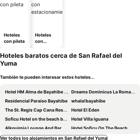
Hoteles
Hoteles
con pileta
con
estaciona
miento
Hoteles baratos cerca de San Rafael del
Yuma
También te pueden interesar estos hoteles...
Hotel HM Alma de Bayahibe - Adults Only - All Inclusive
Dreams Dominicus La Romana
Residencial Paraiso Bayahibe
whala!bayahibe
The St. Regis Cap Cana Resort
Hotel El Eden
Soficu Hotel on the beach bayahibe
Hotel Villa Iguana
Alkquimia Lounge And Bar
Hotel Soficu On The Beach
Habana Hotel Y Restaurante
Catalonia Gran Dominicus
Ver todos los alojamientos en San Rafael del Yuma