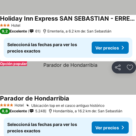
Holiday Inn Express SAN SEBASTIAN - ERRENTERIA by IHG
Hotel
3 Estrellas
9,2
Excelente
61
Errenteria, a 6.2 km de: San Sebastián
Seleccioná las fechas para ver los
Ver precios
precios exactos
Opción popular
Compartir
Añ
Parador de Hondarribia
Hotel
Ubicación top en el casco antiguo histórico
4 Estrellas
8,8
Excelente
5.248
Hondarribia, a 16.2 km de: San Sebastián
Seleccioná las fechas para ver los
Ver precios
precios exactos