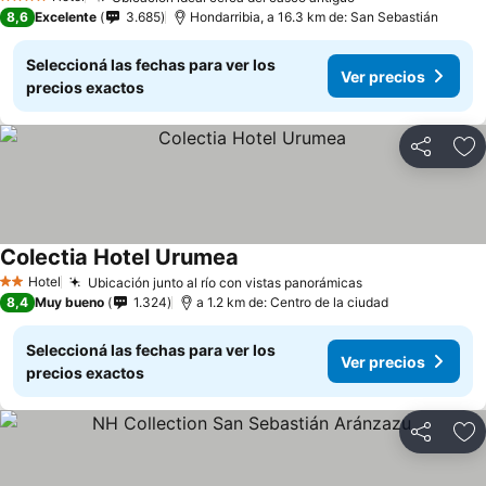
4 Estrellas
8,6
Excelente
3.685
Hondarribia, a 16.3 km de: San Sebastián
Seleccioná las fechas para ver los
Ver precios
precios exactos
Compartir
Añ
Colectia Hotel Urumea
Hotel
Ubicación junto al río con vistas panorámicas
2 Estrellas
8,4
Muy bueno
1.324
a 1.2 km de: Centro de la ciudad
Seleccioná las fechas para ver los
Ver precios
precios exactos
Compartir
Añ