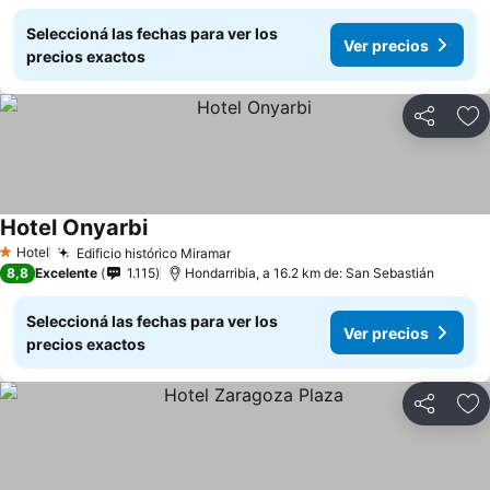
Seleccioná las fechas para ver los
Ver precios
precios exactos
Compartir
Añ
Hotel Onyarbi
Hotel
Edificio histórico Miramar
1 Estrellas
8,8
Excelente
1.115
Hondarribia, a 16.2 km de: San Sebastián
Seleccioná las fechas para ver los
Ver precios
precios exactos
Compartir
Añ