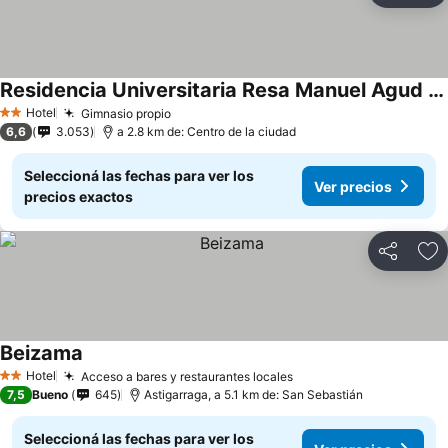
Residencia Universitaria Resa Manuel Agud Querol
Hotel
Gimnasio propio
2 Estrellas
6,6
3.053
a 2.8 km de: Centro de la ciudad
Seleccioná las fechas para ver los
Ver precios
precios exactos
Compartir
Añ
Beizama
Hotel
Acceso a bares y restaurantes locales
2 Estrellas
7,5
Bueno
645
Astigarraga, a 5.1 km de: San Sebastián
Seleccioná las fechas para ver los