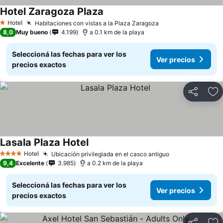
Hotel Zaragoza Plaza
Hotel
Habitaciones con vistas a la Plaza Zaragoza
1 Estrellas
8,0
Muy bueno
4.199
a 0.1 km de la playa
Seleccioná las fechas para ver los
Ver precios
precios exactos
Compartir
Añ
Lasala Plaza Hotel
Hotel
Ubicación privilegiada en el casco antiguo
4 Estrellas
9,4
Excelente
3.985
a 0.2 km de la playa
Seleccioná las fechas para ver los
Ver precios
precios exactos