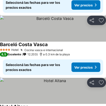
Seleccioná las fechas para ver los
Ver precios
precios exactos
Compartir
Añ
Barceló Costa Vasca
Hotel
Cocina vasca e internacional
4 Estrellas
8,5
Excelente
12.203
a 0.3 km de la playa
Seleccioná las fechas para ver los
Ver precios
precios exactos
Compartir
Añ