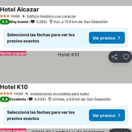
Hotel Alcazar
Hotel
Edificio histórico con carácter
3 Estrellas
8,3
Muy bueno
5.283
Irun, a 15.6 km de: San Sebastián
Seleccioná las fechas para ver los
Ver precios
precios exactos
Opción popular
Compartir
Añ
Hotel K10
Hotel
Instalaciones accesibles para todos
4 Estrellas
8,6
Excelente
4.034
Urnieta, a 8.8 km de: San Sebastián
Seleccioná las fechas para ver los
Ver precios
precios exactos
Opción popular