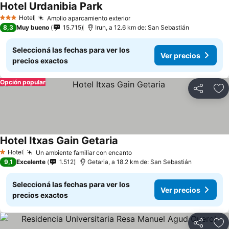
Hotel Urdanibia Park
Hotel
Amplio aparcamiento exterior
3 Estrellas
8,3
Muy bueno
15.715
Irun, a 12.6 km de: San Sebastián
Seleccioná las fechas para ver los
Ver precios
precios exactos
Opción popular
Compartir
Añ
Hotel Itxas Gain Getaria
Hotel
Un ambiente familiar con encanto
1 Estrellas
9,1
Excelente
1.512
Getaria, a 18.2 km de: San Sebastián
Seleccioná las fechas para ver los
Ver precios
precios exactos
Compartir
Añ