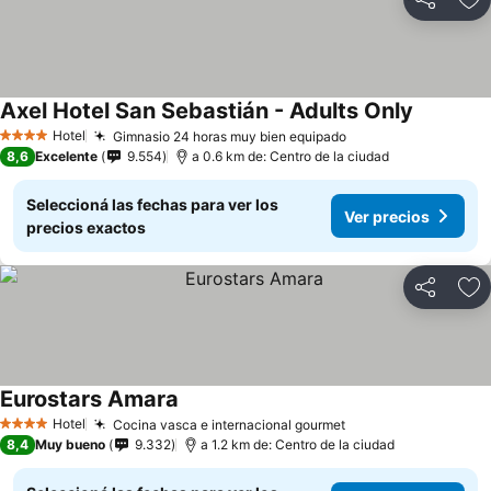
Compartir
Añ
Axel Hotel San Sebastián - Adults Only
Hotel
Gimnasio 24 horas muy bien equipado
4 Estrellas
8,6
Excelente
9.554
a 0.6 km de: Centro de la ciudad
Seleccioná las fechas para ver los
Ver precios
precios exactos
Compartir
Añ
Eurostars Amara
Hotel
Cocina vasca e internacional gourmet
4 Estrellas
8,4
Muy bueno
9.332
a 1.2 km de: Centro de la ciudad