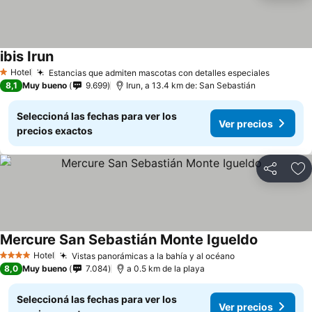
ibis Irun
Hotel
Estancias que admiten mascotas con detalles especiales
1 Estrellas
8,1
Muy bueno
9.699
Irun, a 13.4 km de: San Sebastián
Seleccioná las fechas para ver los
Ver precios
precios exactos
Compartir
Añ
Mercure San Sebastián Monte Igueldo
Hotel
Vistas panorámicas a la bahía y al océano
4 Estrellas
8,0
Muy bueno
7.084
a 0.5 km de la playa
Seleccioná las fechas para ver los
Ver precios