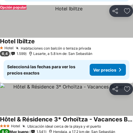
Opción popular
Compartir
Añ
Hotel Ibiltze
Hotel
Habitaciones con balcón o terraza privada
1 Estrellas
6,4
1.599
Lasarte, a 5.8 km de: San Sebastián
Seleccioná las fechas para ver los
Ver precios
precios exactos
Compartir
Añ
Hôtel & Résidence 3* Orhoïtza - Vacances Bleues
Hotel
Ubicación ideal cerca de la playa y el puerto
3 Estrellas
8,0
Muy bueno
1.541
Hendaia, a 17.2 km de: San Sebastián