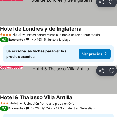
Compartir
Añ
Hotel de Londres y de Inglaterra
Hotel
Vistas panorámicas a la bahía desde tu habitación
4 Estrellas
9,1
Excelente
14.416
Junto a la playa
Seleccioná las fechas para ver los
Ver precios
precios exactos
Opción popular
Compartir
Añ
Hotel & Thalasso Villa Antilla
Hotel
Ubicación frente a la playa en Orio
3 Estrellas
9,1
Excelente
5.426
Orio, a 12.3 km de: San Sebastián