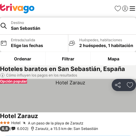
Favoritos
Iniciar 
Me
Destino
San Sebastián
Entrada/salida
Huéspedes, habitaciones
Elige las fechas
2 huéspedes, 1 habitación
Ordenar
Filtrar
Mapa
Hoteles baratos en San Sebastián, España
Cómo influyen los pagos en los resultados
Opción popular
Compartir
Añ
Hotel Zarauz
Hotel
A un paso de la playa de Zarautz
3 Estrellas
6,8
6.002
Zarautz, a 15.5 km de: San Sebastián