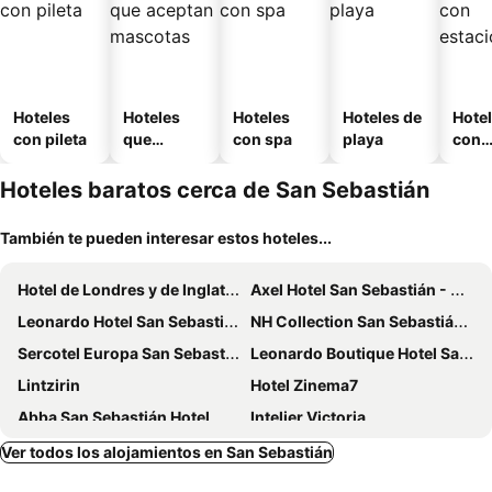
Hoteles
Hoteles
Hoteles
Hoteles de
Hote
con pileta
que
con spa
playa
con
aceptan
esta
mascotas
mien
Hoteles baratos cerca de San Sebastián
También te pueden interesar estos hoteles...
Hotel de Londres y de Inglaterra
Axel Hotel San Sebastián - Adults Only
Leonardo Hotel San Sebastián
NH Collection San Sebastián Aránzazu
Sercotel Europa San Sebastián
Leonardo Boutique Hotel San Sebastián
Lintzirin
Hotel Zinema7
Abba San Sebastián Hotel
Intelier Victoria
Zenit San Sebastián
Hotel Punta Monpas
Ver todos los alojamientos en San Sebastián
Hotel Ibiltze
B&B HOTEL Donostia San Sebastián Aeropuerto