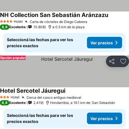
NH Collection San Sebastián Aránzazu
Hotel
Carta de cócteles de Diego Cabrera
4 Estrellas
8,9
Excelente
10.808
a 0.5 km de la playa
Seleccioná las fechas para ver los
Ver precios
precios exactos
Opción popular
Compartir
Añ
Hotel Sercotel Jáuregui
Hotel
Cerca del casco antiguo medieval
3 Estrellas
8,8
Excelente
2.419
Hondarribia, a 16.1 km de: San Sebastián
Seleccioná las fechas para ver los
Ver precios
precios exactos