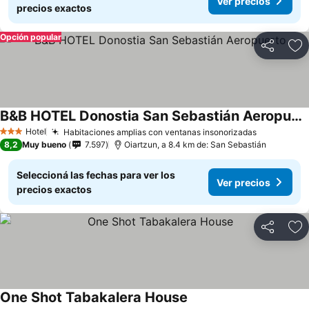
Ver precios
precios exactos
Opción popular
Compartir
Añ
B&B HOTEL Donostia San Sebastián Aeropuerto
Hotel
Habitaciones amplias con ventanas insonorizadas
3 Estrellas
8,2
Muy bueno
7.597
Oiartzun, a 8.4 km de: San Sebastián
Seleccioná las fechas para ver los
Ver precios
precios exactos
Compartir
Añ
One Shot Tabakalera House