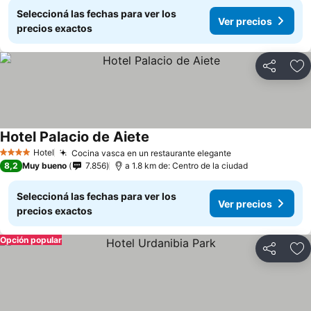
Seleccioná las fechas para ver los
Ver precios
precios exactos
Compartir
Añ
Hotel Palacio de Aiete
Hotel
Cocina vasca en un restaurante elegante
4 Estrellas
8,2
Muy bueno
7.856
a 1.8 km de: Centro de la ciudad
Seleccioná las fechas para ver los
Ver precios
precios exactos
Opción popular
Compartir
Añ