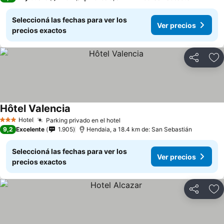
Seleccioná las fechas para ver los
Ver precios
precios exactos
Compartir
Añ
Hôtel Valencia
Hotel
Parking privado en el hotel
3 Estrellas
9,2
Excelente
1.905
Hendaia, a 18.4 km de: San Sebastián
Seleccioná las fechas para ver los
Ver precios
precios exactos
Compartir
Añ