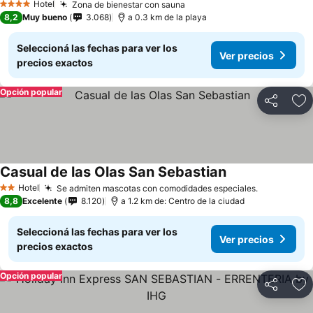
Hotel
Zona de bienestar con sauna
4 Estrellas
8,2
Muy bueno
3.068
a 0.3 km de la playa
Seleccioná las fechas para ver los
Ver precios
precios exactos
Opción popular
Compartir
Añ
Casual de las Olas San Sebastian
Hotel
Se admiten mascotas con comodidades especiales.
2 Estrellas
8,8
Excelente
8.120
a 1.2 km de: Centro de la ciudad
Seleccioná las fechas para ver los
Ver precios
precios exactos
Opción popular
Compartir
Añ