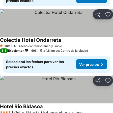
precios exactos
Compartir
Añ
Colectia Hotel Ondarreta
Hotel
Diseño contemporáneo y limpio
1 Estrellas
8,8
Excelente
1.696
a 1.8 km de: Centro de la ciudad
Seleccioná las fechas para ver los
Ver precios
precios exactos
Compartir
Añ
Hotel Rio Bidasoa
Hotel
Ubicación ideal cerca del casco antiguo