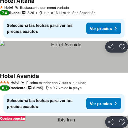
Hotel Aitana
Hotel
Restaurante con menú variado
1 Estrellas
7,6
Bueno
2.261
Irun, a 16.1 km de: San Sebastián
Seleccioná las fechas para ver los
Ver precios
precios exactos
Compartir
Añ
Hotel Avenida
Hotel
Piscina exterior con vistas a la ciudad
3 Estrellas
8,7
Excelente
8.295
a 0.7 km de la playa
Seleccioná las fechas para ver los
Ver precios
precios exactos
Opción popular
Compartir
Añ