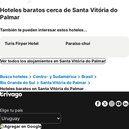
equipado
Hoteles baratos cerca de Santa Vitória do
Palmar
También te pueden interesar estos hoteles...
Turis Firper Hotel
Paraíso chuí
Ver todos los alojamientos en Santa Vitória do Palmar
Busca hoteles
Centro- y Sudamérica
Brasil
Rio Grande do Sul
Santa Vitória do Palmar
Hoteles baratos en Santa Vitória do Palmar
Facebook
Twitter
Insta
Yo
Elige tu país
Agregar en Google