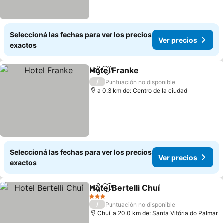
Seleccioná las fechas para ver los precios
Ver precios
exactos
Hotel Franke
Compartir
Añadir a favoritos
Ver precios
/
Puntuación no disponible
a 0.3 km de: Centro de la ciudad
Seleccioná las fechas para ver los precios
Ver precios
exactos
Hotel Bertelli Chuí
Compartir
Añadir a favoritos
Ver prec
3 Estrellas
/
Puntuación no disponible
Chuí, a 20.0 km de: Santa Vitória do Palmar