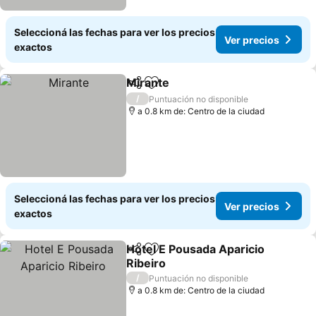
Seleccioná las fechas para ver los precios
Ver precios
exactos
Mirante
Compartir
Añadir a favoritos
Ver precios
/
Puntuación no disponible
a 0.8 km de: Centro de la ciudad
Seleccioná las fechas para ver los precios
Ver precios
exactos
Hotel E Pousada Aparicio
Compartir
Añadir a favoritos
Ribeiro
Ver precios
/
Puntuación no disponible
a 0.8 km de: Centro de la ciudad