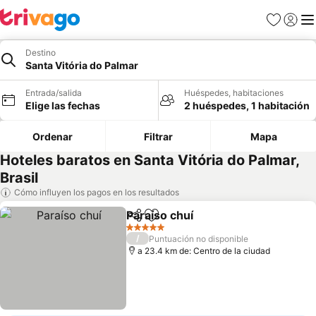
Favoritos
Iniciar 
Me
Destino
Santa Vitória do Palmar
Entrada/salida
Huéspedes, habitaciones
Elige las fechas
2 huéspedes, 1 habitación
Ordenar
Filtrar
Mapa
Hoteles baratos en Santa Vitória do Palmar,
Brasil
Cómo influyen los pagos en los resultados
Paraíso chuí
Compartir
Añadir a favoritos
Ver precios
5 Estrellas
/
Puntuación no disponible
a 23.4 km de: Centro de la ciudad